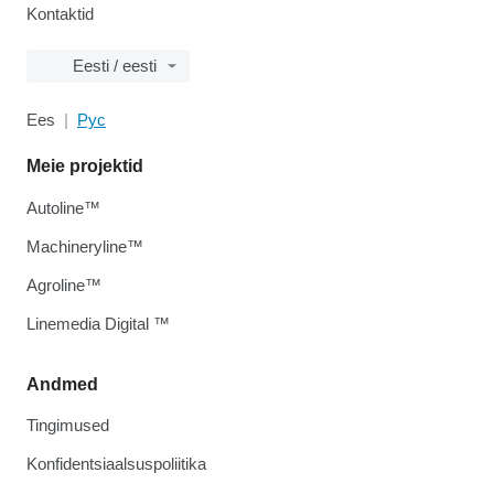
Kontaktid
Eesti / eesti
Ees
Рус
Meie projektid
Autoline™
Machineryline™
Agroline™
Linemedia Digital ™
Andmed
Tingimused
Konfidentsiaalsuspoliitika