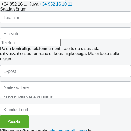
+34 952 16 ...
Kuva
+34 952 16 10 11
Saada sõnum
Palun kontrollige telefoninumbrit: see tuleb sisestada
rahvusvahelises formaadis, koos riigikoodiga.
Me ei tööta selle
riigiga
Klõpsates nõustute meie
privaatsuspoliitikaga
ja