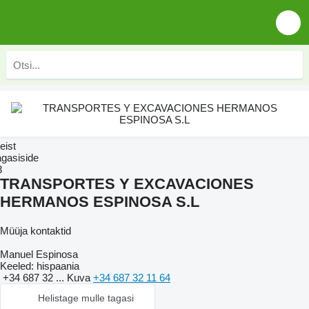
eist
agasiside
3
TRANSPORTES Y EXCAVACIONES
HERMANOS ESPINOSA S.L
Müüja kontaktid
Manuel Espinosa
Keeled:
hispaania
+34 687 32 ...
Kuva
+34 687 32 11 64
Helistage mulle tagasi