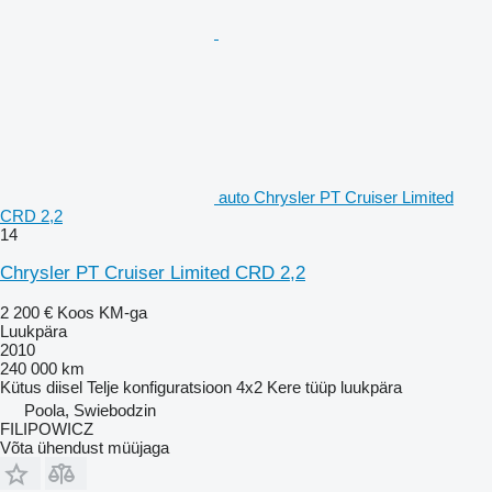
auto Chrysler PT Cruiser Limited
CRD 2,2
14
Chrysler PT Cruiser Limited CRD 2,2
2 200 €
Koos KM-ga
Luukpära
2010
240 000 km
Kütus
diisel
Telje konfiguratsioon
4x2
Kere tüüp
luukpära
Poola, Swiebodzin
FILIPOWICZ
Võta ühendust müüjaga