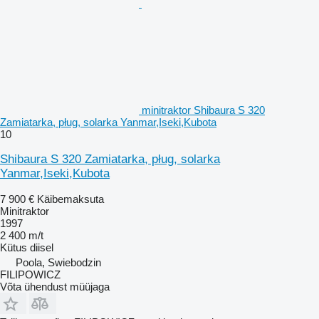
minitraktor Shibaura S 320
Zamiatarka, pług, solarka Yanmar,Iseki,Kubota
10
Shibaura S 320 Zamiatarka, pług, solarka
Yanmar,Iseki,Kubota
7 900 €
Käibemaksuta
Minitraktor
1997
2 400 m/t
Kütus
diisel
Poola, Swiebodzin
FILIPOWICZ
Võta ühendust müüjaga