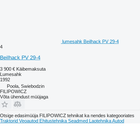
lumesahk Beilhack PV 29-4
4
Beilhack PV 29-4
3 900 €
Käibemaksuta
Lumesahk
1992
Poola, Swiebodzin
FILIPOWICZ
Võta ühendust müüjaga
Otsige edasimüüja FILIPOWICZ tehnikat ka nendes kategooriates
Traktorid
Veoautod
Ehitustehnika
Seadmed
Laotehnika
Autod