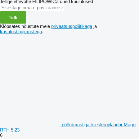
Tellige ettevõtte FILIPOWICZ uued kuulutused
Telli
Klõpsates nõustute meie
privaatsuspoliitikaga
ja
kasutustingimustega
.
pöördmastiga teleskooplaadur Magni
RTH 5.23
6