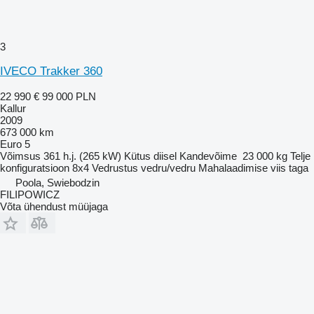
3
IVECO Trakker 360
22 990 €
99 000 PLN
Kallur
2009
673 000 km
Euro 5
Võimsus
361 h.j. (265 kW)
Kütus
diisel
Kandevõime
23 000 kg
Telje
konfiguratsioon
8x4
Vedrustus
vedru/vedru
Mahalaadimise viis
taga
Poola, Swiebodzin
FILIPOWICZ
Võta ühendust müüjaga