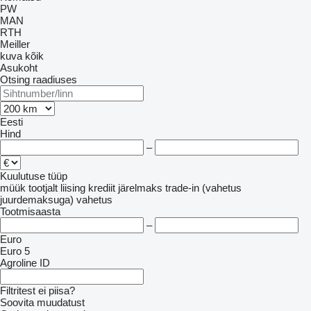
PW
MAN
RTH
Meiller
kuva kõik
Asukoht
Otsing raadiuses
Eesti
Hind
–
Kuulutuse tüüp
müük
tootjalt
liising
krediit
järelmaks
trade-in (vahetus
juurdemaksuga)
vahetus
Tootmisaasta
–
Euro
Euro 5
Agroline ID
Filtritest ei piisa?
Soovita muudatust