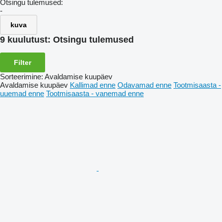
Otsingu tulemused:
-
kuva
9 kuulutust:
Otsingu tulemused
Filter
Sorteerimine
:
Avaldamise kuupäev
Avaldamise kuupäev
Kallimad enne
Odavamad enne
Tootmisaasta -
uuemad enne
Tootmisaasta - vanemad enne