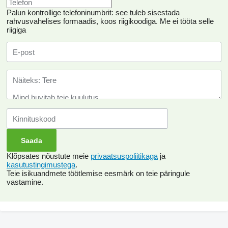
Palun kontrollige telefoninumbrit: see tuleb sisestada
rahvusvahelises formaadis, koos riigikoodiga.
Me ei tööta selle
riigiga
Klõpsates nõustute meie
privaatsuspoliitikaga
ja
kasutustingimustega
.
Teie isikuandmete töötlemise eesmärk on teie päringule
vastamine.