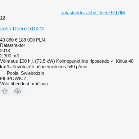
ratastraktor John Deere 5100M
12
John Deere 5100M
43 890 €
189 000 PLN
Ratastraktor
2013
2 300 m/t
Võimsus
100 h.j. (73.5 kW)
Kolmepunktiline rippseade
✓
Kiirus
40
km/t
Jõuvõtuvõlli pöörlemiskiirus
540 p/min
Poola, Swiebodzin
FILIPOWICZ
Võta ühendust müüjaga