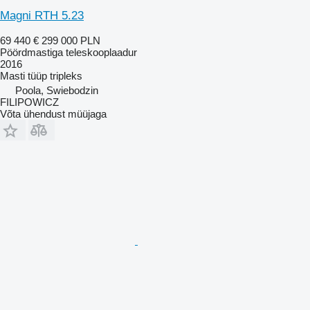
Magni RTH 5.23
69 440 €
299 000 PLN
Pöördmastiga teleskooplaadur
2016
Masti tüüp
tripleks
Poola, Swiebodzin
FILIPOWICZ
Võta ühendust müüjaga