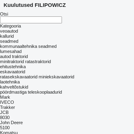
Kuulutused FILIPOWICZ
Otsi
Kategooria
veoautod
kallurid
seadmed
kommunaaltehnika seadmed
lumesahad
autod
traktorid
minitraktorid
ratastraktorid
ehitustehnika
eskavaatorid
ratasekskavaatorid
miniekskavaatorid
laotehnika
kahveltõstukid
pöördmastiga teleskooplaadurid
Mark
IVECO
Trakker
JCB
8030
John Deere
5100
Komatsu