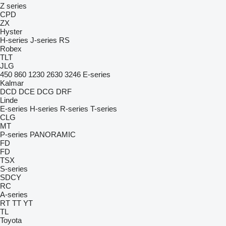
Z series
CPD
ZX
Hyster
H-series
J-series
RS
Robex
TLT
JLG
450
860
1230
2630
3246
E-series
Kalmar
DCD
DCE
DCG
DRF
Linde
E-series
H-series
R-series
T-series
CLG
MT
P-series
PANORAMIC
FD
FD
TSX
S-series
SDCY
RC
A-series
RT
TT
YT
TL
Toyota