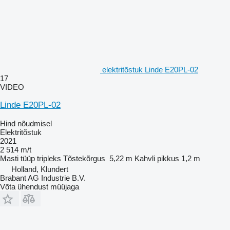
elektritõstuk Linde E20PL-02
17
VIDEO
Linde E20PL-02
Hind nõudmisel
Elektritõstuk
2021
2 514 m/t
Masti tüüp
tripleks
Tõstekõrgus
5,22 m
Kahvli pikkus
1,2 m
Holland, Klundert
Brabant AG Industrie B.V.
Võta ühendust müüjaga