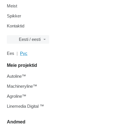
Meist
Spikker
Kontaktid
Eesti / eesti
Ees
Рус
Meie projektid
Autoline™
Machineryline™
Agroline™
Linemedia Digital ™
Andmed