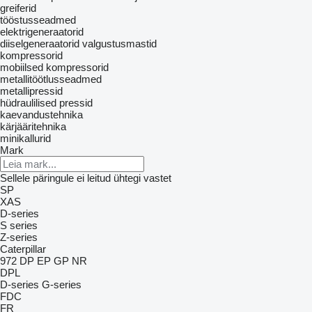
greiferid
tööstusseadmed
elektrigeneraatorid
diiselgeneraatorid
valgustusmastid
kompressorid
mobiilsed kompressorid
metallitöötlusseadmed
metallipressid
hüdraulilised pressid
kaevandustehnika
kärjääritehnika
minikallurid
Mark
Sellele päringule ei leitud ühtegi vastet
SP
XAS
D-series
S series
Z-series
Caterpillar
972
DP
EP
GP
NR
DPL
D-series
G-series
FDC
FR