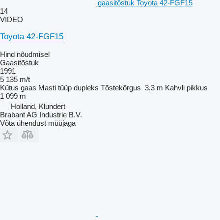
gaasitõstuk Toyota 42-FGF15
14
VIDEO
Toyota 42-FGF15
Hind nõudmisel
Gaasitõstuk
1991
5 135 m/t
Kütus
gaas
Masti tüüp
dupleks
Tõstekõrgus
3,3 m
Kahvli pikkus
1 099 m
Holland, Klundert
Brabant AG Industrie B.V.
Võta ühendust müüjaga