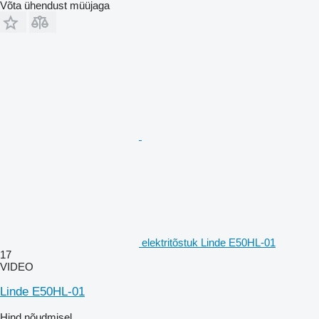
Võta ühendust müüjaga
elektritõstuk Linde E50HL-01
17
VIDEO
Linde E50HL-01
Hind nõudmisel