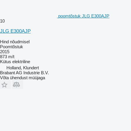
poomtõstuk JLG E300AJP
10
JLG E300AJP
Hind nõudmisel
Poomtõstuk
2015
873 m/t
Kütus
elektriline
Holland, Klundert
Brabant AG Industrie B.V.
Võta ühendust müüjaga