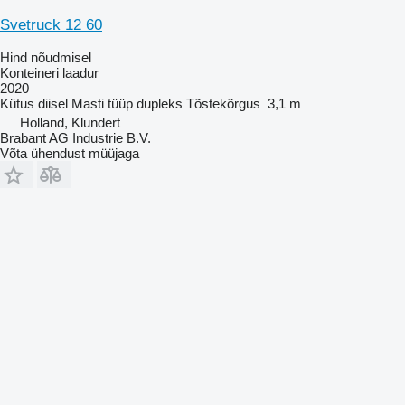
Svetruck 12 60
Hind nõudmisel
Konteineri laadur
2020
Kütus
diisel
Masti tüüp
dupleks
Tõstekõrgus
3,1 m
Holland, Klundert
Brabant AG Industrie B.V.
Võta ühendust müüjaga