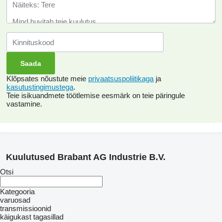
Klõpsates nõustute meie
privaatsuspoliitikaga
ja
kasutustingimustega
.
Teie isikuandmete töötlemise eesmärk on teie päringule
vastamine.
Kuulutused Brabant AG Industrie B.V.
Otsi
Kategooria
varuosad
transmissioonid
käigukast
tagasillad