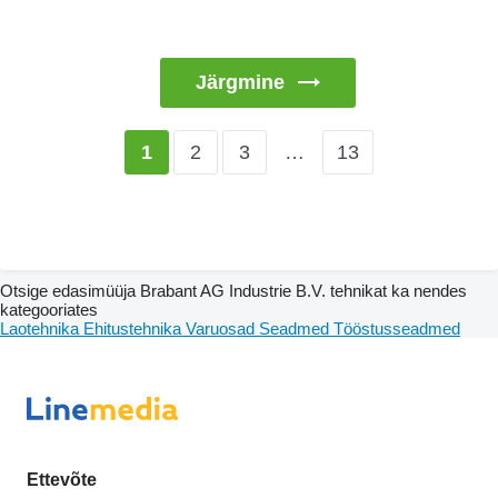
Järgmine
2
3
…
13
1
Otsige edasimüüja Brabant AG Industrie B.V. tehnikat ka nendes
kategooriates
Laotehnika
Ehitustehnika
Varuosad
Seadmed
Tööstusseadmed
Ettevõte