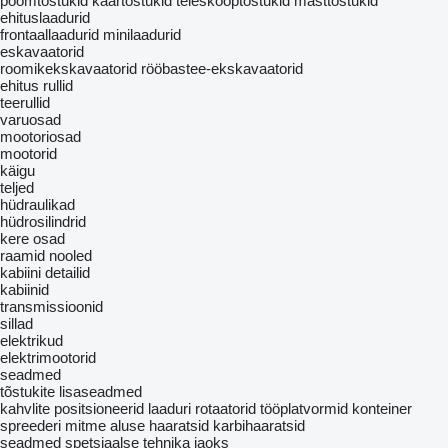
poomtõstukid
käärtõstukid
teleskooptõstukid
masttõstukid
ehituslaadurid
frontaallaadurid
minilaadurid
eskavaatorid
roomikekskavaatorid
rööbastee-ekskavaatorid
ehitus rullid
teerullid
varuosad
mootoriosad
mootorid
käigu
teljed
hüdraulikad
hüdrosilindrid
kere osad
raamid
nooled
kabiini detailid
kabiinid
transmissioonid
sillad
elektrikud
elektrimootorid
seadmed
tõstukite lisaseadmed
kahvlite positsioneerid
laaduri rotaatorid
tööplatvormid
konteiner
spreederi
mitme aluse haaratsid
karbihaaratsid
seadmed spetsiaalse tehnika jaoks