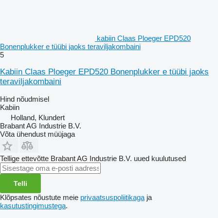
kabiin Claas Ploeger EPD520
Bonenplukker e tüübi jaoks teraviljakombaini
5
Kabiin Claas Ploeger EPD520 Bonenplukker e tüübi jaoks
teraviljakombaini
Hind nõudmisel
Kabiin
Holland, Klundert
Brabant AG Industrie B.V.
Võta ühendust müüjaga
Tellige ettevõtte Brabant AG Industrie B.V. uued kuulutused
Telli
Klõpsates nõustute meie
privaatsuspoliitikaga
ja
kasutustingimustega
.