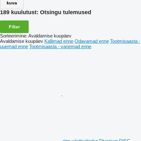
kuva
189 kuulutust:
Otsingu tulemused
Filter
Sorteerimine
:
Avaldamise kuupäev
Avaldamise kuupäev
Kallimad enne
Odavamad enne
Tootmisaasta -
uuemad enne
Tootmisaasta - vanemad enne
ripp-väetiselaotur Diversen DISC