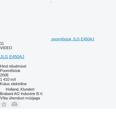
poomtõstuk JLG E450AJ
11
VIDEO
JLG E450AJ
Hind nõudmisel
Poomtõstuk
2008
1 410 m/t
Kütus
elektriline
Holland, Klundert
Brabant AG Industrie B.V.
Võta ühendust müüjaga