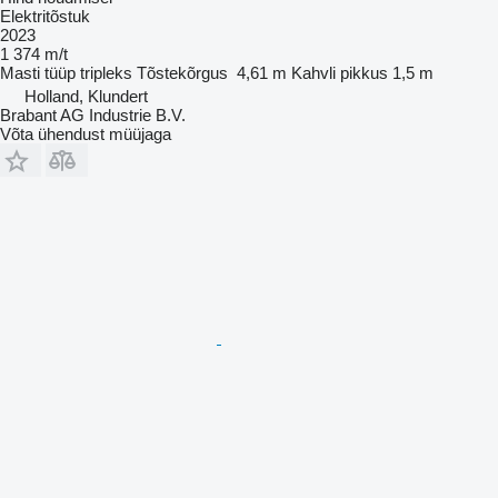
Elektritõstuk
2023
1 374 m/t
Masti tüüp
tripleks
Tõstekõrgus
4,61 m
Kahvli pikkus
1,5 m
Holland, Klundert
Brabant AG Industrie B.V.
Võta ühendust müüjaga