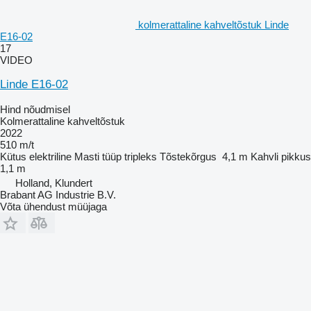
kolmerattaline kahveltõstuk Linde
E16-02
17
VIDEO
Linde E16-02
Hind nõudmisel
Kolmerattaline kahveltõstuk
2022
510 m/t
Kütus
elektriline
Masti tüüp
tripleks
Tõstekõrgus
4,1 m
Kahvli pikkus
1,1 m
Holland, Klundert
Brabant AG Industrie B.V.
Võta ühendust müüjaga