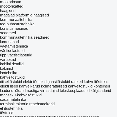
mootoriosad
mootorikatted
haagised
madalad platformid haagised
kommunaaltehnika
tee-puhastustehnika
koristusmasinad
seadmed
kommunaaltehnika seadmed
lumesahad
väetamistehnika
väetiselaoturid
ripp-väetiselaoturid
varuosad
kabiini detailid
kabiinid
laotehnika
kahveltõstukid
diiseltõstukid
elektritõstukid
gaasitõstukid
rasked kahveltõstukid
elektrilised kahvelkärud
kolmerattalised kahveltõstukid
konteineri
laadurid
lükandmastiga virnastajad
teleskooplaadurid
külglaadurid
maastiku-kahveltõstukid
sadamatehnika
terminalitraktorid
reachstackerid
ehitustehnika
tõstukid