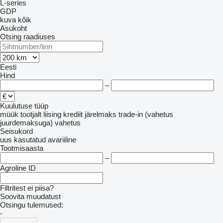
L-series
GDP
kuva kõik
Asukoht
Otsing raadiuses
Eesti
Hind
–
Kuulutuse tüüp
müük
tootjalt
liising
krediit
järelmaks
trade-in (vahetus
juurdemaksuga)
vahetus
Seisukord
uus
kasutatud
avariiline
Tootmisaasta
–
Agroline ID
Filtritest ei piisa?
Soovita muudatust
Otsingu tulemused:
-