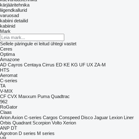
kärjääritehnika
liigendkallurid
varuosad
kabiini detailid
kabiinid
Mark
Sellele päringule ei leitud ühtegi vastet
Ceres
Optima
Amazone
AD
Cayros
Centaya
Cirrus
ED
KE
KG
UF
UX
ZA-M
HTS
Aeromat
C-series
TA
V-MIX
CF
CVX
Maxxum
Puma
Quadtrac
962
RoGator
Claas
Arion
Axion
C-series
Cargos
Conspeed
Disco
Jaguar
Lexion
Liner
Orbis
Quadrant
Scorpion
Volto
Xerion
ANP
DT
Agrotron
D series
M series
VP