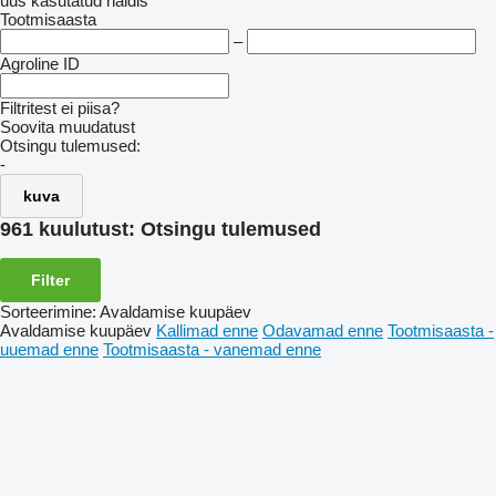
uus
kasutatud
näidis
Tootmisaasta
–
Agroline ID
Filtritest ei piisa?
Soovita muudatust
Otsingu tulemused:
-
kuva
961 kuulutust:
Otsingu tulemused
Filter
Sorteerimine
:
Avaldamise kuupäev
Avaldamise kuupäev
Kallimad enne
Odavamad enne
Tootmisaasta -
uuemad enne
Tootmisaasta - vanemad enne