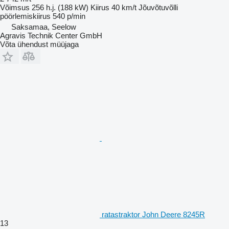
Võimsus
256 h.j. (188 kW)
Kiirus
40 km/t
Jõuvõtuvõlli
pöörlemiskiirus
540 p/min
Saksamaa, Seelow
Agravis Technik Center GmbH
Võta ühendust müüjaga
ratastraktor John Deere 8245R
13