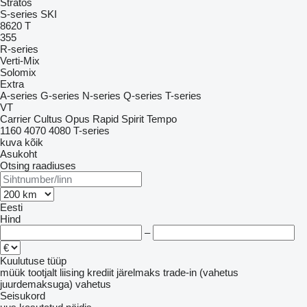
Stratos
S-series
SKI
8620 T
355
R-series
Verti-Mix
Solomix
Extra
A-series
G-series
N-series
Q-series
T-series
VT
Carrier
Cultus
Opus
Rapid
Spirit
Tempo
1160
4070
4080
T-series
kuva kõik
Asukoht
Otsing raadiuses
Eesti
Hind
–
Kuulutuse tüüp
müük
tootjalt
liising
krediit
järelmaks
trade-in (vahetus
juurdemaksuga)
vahetus
Seisukord