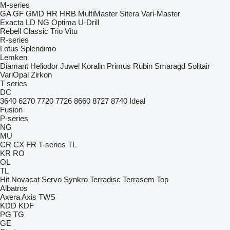
M-series
GA
GF
GMD
HR
HRB
MultiMaster
Sitera
Vari-Master
Exacta
LD
NG
Optima
U-Drill
Rebell Classic
Trio
Vitu
R-series
Lotus
Splendimo
Lemken
Diamant
Heliodor
Juwel
Koralin
Primus
Rubin
Smaragd
Solitair
VariOpal
Zirkon
T-series
DC
3640
6270
7720
7726
8660
8727
8740
Ideal
Fusion
P-series
NG
MU
CR
CX
FR
T-series
TL
KR
RO
OL
TL
Hit
Novacat
Servo
Synkro
Terradisc
Terrasem
Top
Albatros
Axera
Axis
TWS
KDD
KDF
PG
TG
GE