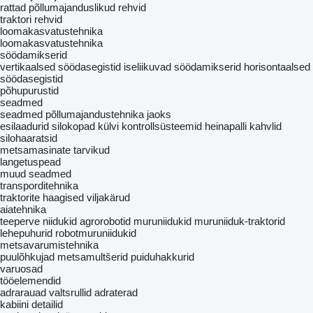
rattad
põllumajanduslikud rehvid
traktori rehvid
loomakasvatustehnika
loomakasvatustehnika
söödamikserid
vertikaalsed söödasegistid
iseliikuvad söödamikserid
horisontaalsed
söödasegistid
põhupurustid
seadmed
seadmed põllumajandustehnika jaoks
esilaadurid
silokopad
külvi kontrollsüsteemid
heinapalli kahvlid
silohaaratsid
metsamasinate tarvikud
langetuspead
muud seadmed
transporditehnika
traktorite haagised
viljakärud
aiatehnika
teeperve niidukid
agrorobotid
muruniidukid
muruniiduk-traktorid
lehepuhurid
robotmuruniidukid
metsavarumistehnika
puulõhkujad
metsamultšerid
puiduhakkurid
varuosad
tööelemendid
adrarauad
valtsrullid
adraterad
kabiini detailid