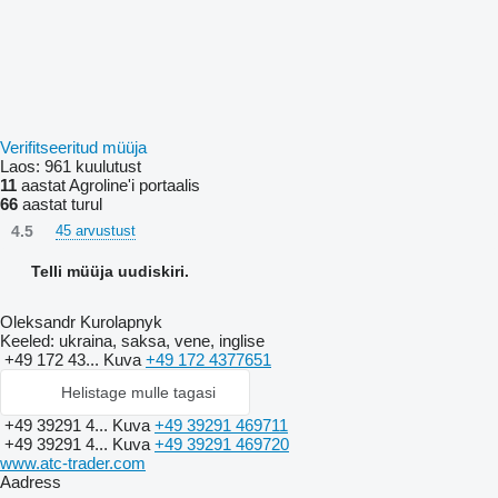
Verifitseeritud müüja
Laos:
961 kuulutust
11
aastat Agroline'i portaalis
66
aastat turul
4.5
45 arvustust
Telli müüja uudiskiri.
Oleksandr Kurolapnyk
Keeled:
ukraina, saksa, vene, inglise
+49 172 43...
Kuva
+49 172 4377651
Helistage mulle tagasi
+49 39291 4...
Kuva
+49 39291 469711
+49 39291 4...
Kuva
+49 39291 469720
www.atc-trader.com
Aadress