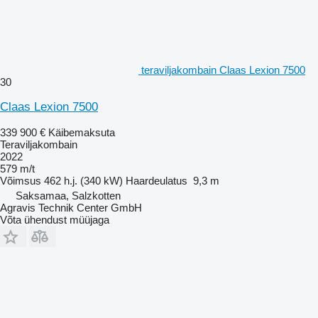
teraviljakombain Claas Lexion 7500
30
Claas Lexion 7500
339 900 €
Käibemaksuta
Teraviljakombain
2022
579 m/t
Võimsus
462 h.j. (340 kW)
Haardeulatus
9,3 m
Saksamaa, Salzkotten
Agravis Technik Center GmbH
Võta ühendust müüjaga