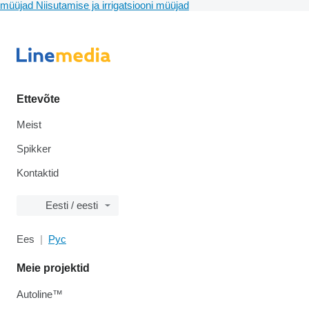
müüjad
Niisutamise ja irrigatsiooni müüjad
Ettevõte
Meist
Spikker
Kontaktid
Eesti / eesti
Ees
Рус
Meie projektid
Autoline™