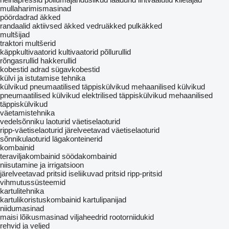
mullaharimismasinad
pöördadrad
äkked
randaalid
aktiivsed äkked
vedruäkked
pulkäkked
multšijad
traktori multšerid
käppkultivaatorid
kultivaatorid
põllurullid
rõngasrullid
hakkerullid
kobestid
adrad
sügavkobestid
külvi ja istutamise tehnika
külvikud
pneumaatilised täppiskülvikud
mehaanilised külvikud
pneumaatilised külvikud
elektrilised täppiskülvikud
mehaanilised
täppiskülvikud
väetamistehnika
vedelsõnniku laoturid
väetiselaoturid
ripp-väetiselaoturid
järelveetavad väetiselaoturid
sõnnikulaoturid
lägakonteinerid
kombainid
teraviljakombainid
söödakombainid
niisutamine ja irrigatsioon
järelveetavad pritsid
iseliikuvad pritsid
ripp-pritsid
vihmutussüsteemid
kartulitehnika
kartulikoristuskombainid
kartulipanijad
niidumasinad
maisi lõikusmasinad
viljaheedrid
rootorniidukid
rehvid ja veljed