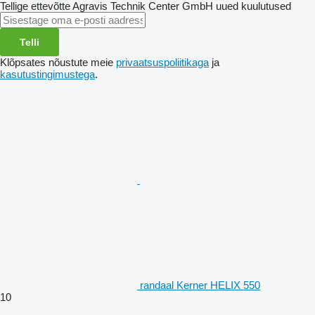
Tellige ettevõtte Agravis Technik Center GmbH uued kuulutused
Telli
Klõpsates nõustute meie
privaatsuspoliitikaga
ja
kasutustingimustega
.
randaal Kerner HELIX 550
10