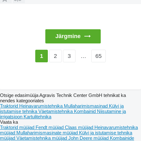
Järgmine
2
3
…
65
1
Otsige edasimüüja Agravis Technik Center GmbH tehnikat ka
nendes kategooriates
Traktorid
Heinavarumistehnika
Mullaharimismasinad
Külvi ja
istutamise tehnika
Väetamistehnika
Kombainid
Niisutamine ja
irrigatsioon
Kartulitehnika
Vaata ka
Traktorid müüjad
Fendt müüjad
Claas müüjad
Heinavarumistehnika
müüjad
Mullaharimismasinate müüjad
Külvi ja istutamise tehnika
müüjad
Väetamistehnika müüjad
John Deere müüjad
Kombainide