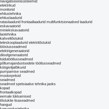
navigatsioonisüsteemid
elektrikud
monitorid
ehitustehnika
ehituslaadurid
rataslaadurid
frontaallaadurid
multifunktsionaalsed laadurid
eskavaatorid
miniekskavaatorid
laotehnika
kahveltõstukid
teleskooplaadurid
elektritõstukid
tööstusseadmed
elektrigeneraatorid
diiselgeneraatorid
toidutöötlusseadmed
põllumajandustoodete töötlusseadmed
köögiviljalõikurid
pumpamise seadmed
mootorpritsid
seadmed
seadmed spetsiaalse tehnika jaoks
kopad
frontaalkopad
eemale lükkamised
tõstukite lisaseadmed
hangud
kaevandustehnika