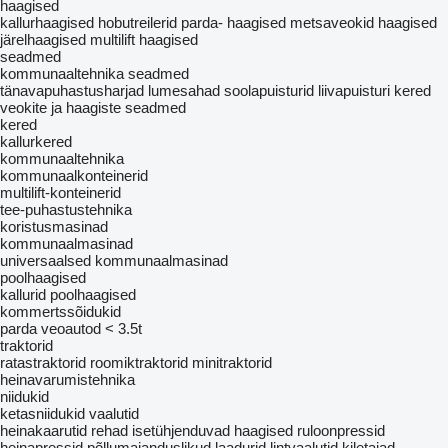
haagised
kallurhaagised
hobutreilerid
parda- haagised
metsaveokid haagised
järelhaagised
multilift haagised
seadmed
kommunaaltehnika seadmed
tänavapuhastusharjad
lumesahad
soolapuisturid
liivapuisturi kered
veokite ja haagiste seadmed
kered
kallurkered
kommunaaltehnika
kommunaalkonteinerid
multilift-konteinerid
tee-puhastustehnika
koristusmasinad
kommunaalmasinad
universaalsed kommunaalmasinad
poolhaagised
kallurid poolhaagised
kommertssõidukid
parda veoautod < 3.5t
traktorid
ratastraktorid
roomiktraktorid
minitraktorid
heinavarumistehnika
niidukid
ketasniidukid
vaalutid
heinakaarutid
rehad
isetühjenduvad haagised
ruloonpressid
heinapressid
põllumajanduslikud laadurid
lintvaalutid
kiletajad