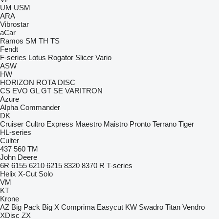
UM
USM
ARA
Vibrostar
aCar
Ramos
SM
TH
TS
Fendt
F-series
Lotus
Rogator
Slicer
Vario
ASW
HW
HORIZON
ROTA DISC
CS
EVO
GL
GT
SE
VARITRON
Azure
Alpha
Commander
DK
Cruiser
Cultro
Express
Maestro
Maistro
Pronto
Terrano
Tiger
HL-series
Culter
437
560
TM
John Deere
6R
6155
6210
6215
8320
8370 R
T-series
Helix
X-Cut Solo
VM
KT
Krone
AZ
Big Pack
Big X
Comprima
Easycut
KW
Swadro
Titan
Vendro
XDisc
ZX