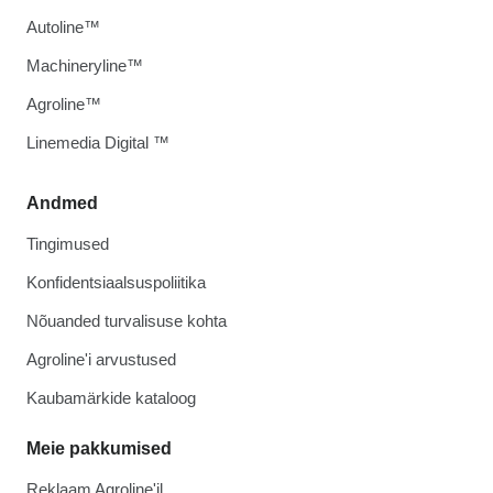
Autoline™
Machineryline™
Agroline™
Linemedia Digital ™
Andmed
Tingimused
Konfidentsiaalsuspoliitika
Nõuanded turvalisuse kohta
Agroline'i arvustused
Kaubamärkide kataloog
Meie pakkumised
Reklaam Agroline'il