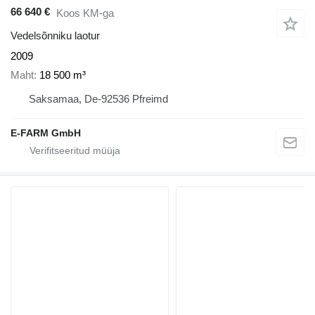
66 640 €
Koos KM-ga
Vedelsõnniku laotur
2009
Maht
18 500 m³
Saksamaa, De-92536 Pfreimd
E-FARM GmbH