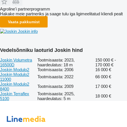
Agroline'i partnerprogramm
Hakake meie partneriks ja saage tulu iga ligimeelitatud kliendi pealt
Vaata pakkumist
Joskin info
Vedelsõnniku laoturid Joskin hind
Joskin Volumetra
Tootmisaasta: 2023,
150 000 € -
16500D
haardeulatus: 18 m
170 000 €
Joskin Modulo2
Tootmisaasta: 2006
16 000 €
Joskin Modulo2
Tootmisaasta: 2022
66 000 €
11000
Joskin Modulo2
Tootmisaasta: 2009
17 000 €
8400
Joskin Terraflex
Tootmisaasta: 2025,
18 000 €
5100
haardeulatus: 5 m