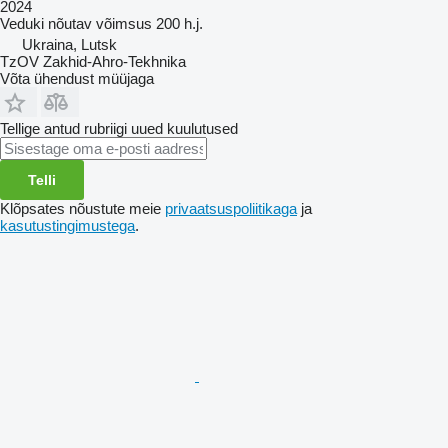
2024
Veduki nõutav võimsus
200 h.j.
Ukraina, Lutsk
TzOV Zakhid-Ahro-Tekhnika
Võta ühendust müüjaga
Tellige antud rubriigi uued kuulutused
Telli
Klõpsates nõustute meie
privaatsuspoliitikaga
ja
kasutustingimustega
.