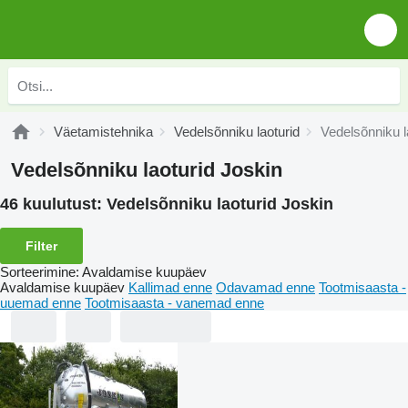
Väetamistehnika
Vedelsõnniku laoturid
Vedelsõnniku l
Vedelsõnniku laoturid Joskin
46 kuulutust:
Vedelsõnniku laoturid Joskin
Filter
Sorteerimine
:
Avaldamise kuupäev
Avaldamise kuupäev
Kallimad enne
Odavamad enne
Tootmisaasta -
uuemad enne
Tootmisaasta - vanemad enne