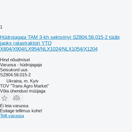
1
Hüdrojagaja TAM 3-kh sektsiinyi SZ804.58.015-2 tüübi
jaoks ratastraktori YTO
X804/X904/LX954/NLX1024/NLX1054/X1204
Hind nõudmisel
Varuosa - hüdrojagaja
Seisukord
uus
SZ804.58.015-2
Ukraina, m. Kyiv
TOV "Trans Agro Market"
Võta ühendust müüjaga
Ei leia varuosa
Esitage tellimus kohe!
Telli varuosa