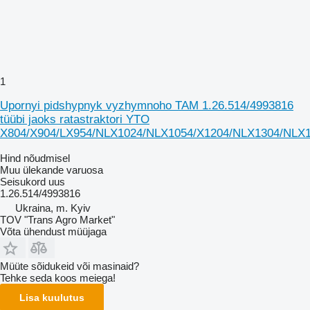
1
Upornyi pidshypnyk vyzhymnoho TAM 1.26.514/4993816
tüübi jaoks ratastraktori YTO
X804/X904/LX954/NLX1024/NLX1054/X1204/NLX1304/NLX
Hind nõudmisel
Muu ülekande varuosa
Seisukord
uus
1.26.514/4993816
Ukraina, m. Kyiv
TOV "Trans Agro Market"
Võta ühendust müüjaga
Müüte sõidukeid või masinaid?
Tehke seda koos meiega!
Lisa kuulutus