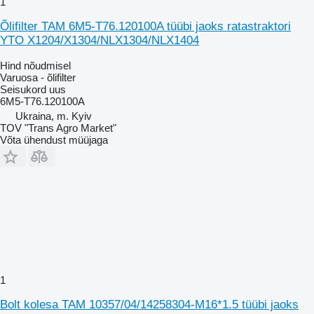
1
Õlifilter TAM 6M5-T76.120100A tüübi jaoks ratastraktori
YTO X1204/X1304/NLX1304/NLX1404
Hind nõudmisel
Varuosa - õlifilter
Seisukord
uus
6M5-T76.120100A
Ukraina, m. Kyiv
TOV "Trans Agro Market"
Võta ühendust müüjaga
1
Bolt kolesa TAM 10357/04/14258304-M16*1.5 tüübi jaoks