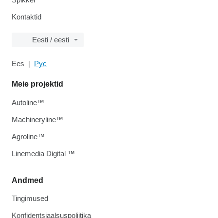
Kontaktid
Eesti / eesti
Ees
Рус
Meie projektid
Autoline™
Machineryline™
Agroline™
Linemedia Digital ™
Andmed
Tingimused
Konfidentsiaalsuspoliitika