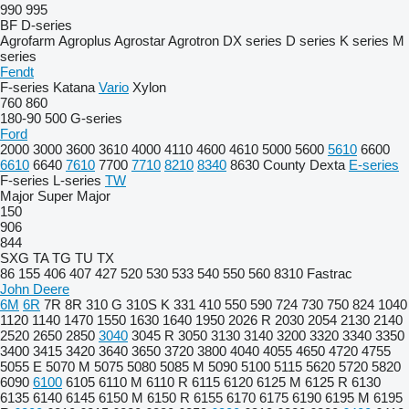
990
995
BF
D-series
Agrofarm
Agroplus
Agrostar
Agrotron
DX series
D series
K series
M
series
Fendt
F-series
Katana
Vario
Xylon
760
860
180-90
500
G-series
Ford
2000
3000
3600
3610
4000
4110
4600
4610
5000
5600
5610
6600
6610
6640
7610
7700
7710
8210
8340
8630
County
Dexta
E-series
F-series
L-series
TW
Major
Super Major
150
906
844
SXG
TA
TG
TU
TX
86
155
406
407
427
520
530
533
540
550
560
8310
Fastrac
John Deere
6M
6R
7R
8R
310 G
310S K
331
410
550
590
724
730
750
824
1040
1120
1140
1470
1550
1630
1640
1950
2026 R
2030
2054
2130
2140
2520
2650
2850
3040
3045 R
3050
3130
3140
3200
3320
3340
3350
3400
3415
3420
3640
3650
3720
3800
4040
4055
4650
4720
4755
5055 E
5070 M
5075
5080
5085 M
5090
5100
5115
5620
5720
5820
6090
6100
6105
6110 M
6110 R
6115
6120
6125 M
6125 R
6130
6135
6140
6145
6150 M
6150 R
6155
6170
6175
6190
6195 M
6195