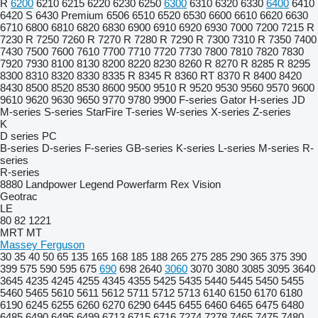
R
6200
6210
6215
6220
6230
6250
6300
6310
6320
6330
6400
6410
6420 S
6430 Premium
6506
6510
6520
6530
6600
6610
6620
6630
6710
6800
6810
6820
6830
6900
6910
6920
6930
7000
7200
7215 R
7230 R
7250
7260 R
7270 R
7280 R
7290 R
7300
7310 R
7350
7400
7430
7500
7600
7610
7700
7710
7720
7730
7800
7810
7820
7830
7920
7930
8100
8130
8200
8220
8230
8260 R
8270 R
8285 R
8295
8300
8310
8320
8330
8335 R
8345 R
8360 RT
8370 R
8400
8420
8430
8500
8520
8530
8600
9500
9510 R
9520
9530
9560
9570
9600
9610
9620
9630
9650
9770
9780
9900
F-series
Gator
H-series
JD
M-series
S-series
StarFire
T-series
W-series
X-series
Z-series
K
D series
PC
B-series
D-series
F-series
GB-series
K-series
L-series
M-series
R-
series
R-series
8880
Landpower
Legend
Powerfarm
Rex
Vision
Geotrac
LE
80
82
1221
MRT
MT
Massey Ferguson
30
35
40
50
65
135
165
168
185
188
265
275
285
290
365
375
390
399
575
590
595
675
690
698
2640
3060
3070
3080
3085
3095
3640
3645
4235
4245
4255
4345
4355
5425
5435
5440
5445
5450
5455
5460
5465
5610
5611
5612
5711
5712
5713
6140
6150
6170
6180
6190
6245
6255
6260
6270
6290
6445
6455
6460
6465
6475
6480
6485
6490
6495
6499
6713
6715
6716
7274
7278
7465
7475
7480