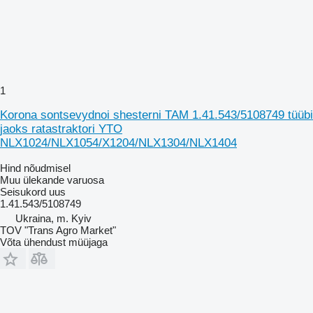
1
Korona sontsevydnoi shesterni TAM 1.41.543/5108749 tüübi
jaoks ratastraktori YTO
NLX1024/NLX1054/X1204/NLX1304/NLX1404
Hind nõudmisel
Muu ülekande varuosa
Seisukord
uus
1.41.543/5108749
Ukraina, m. Kyiv
TOV "Trans Agro Market"
Võta ühendust müüjaga