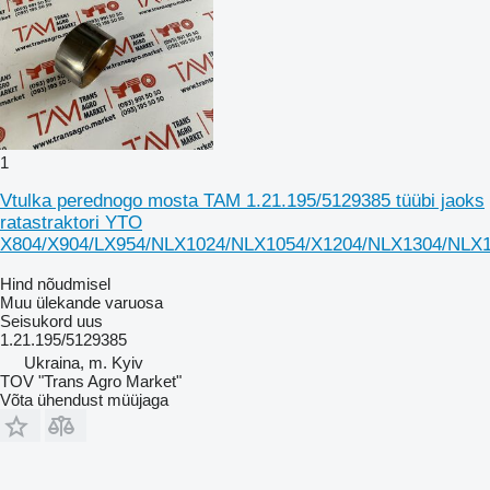
1
Vtulka perednogo mosta TAM 1.21.195/5129385 tüübi jaoks
ratastraktori YTO
X804/X904/LX954/NLX1024/NLX1054/X1204/NLX1304/NLX
Hind nõudmisel
Muu ülekande varuosa
Seisukord
uus
1.21.195/5129385
Ukraina, m. Kyiv
TOV "Trans Agro Market"
Võta ühendust müüjaga