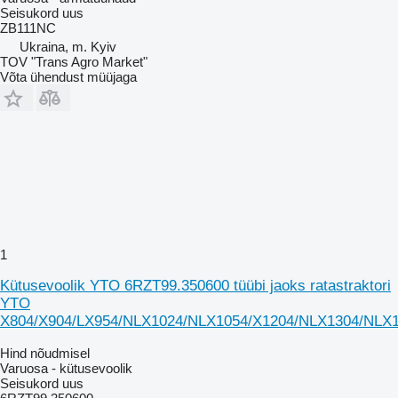
Seisukord
uus
ZB111NC
Ukraina, m. Kyiv
TOV "Trans Agro Market"
Võta ühendust müüjaga
1
Kütusevoolik YTO 6RZT99.350600 tüübi jaoks ratastraktori
YTO
X804/X904/LX954/NLX1024/NLX1054/X1204/NLX1304/NLX
Hind nõudmisel
Varuosa - kütusevoolik
Seisukord
uus