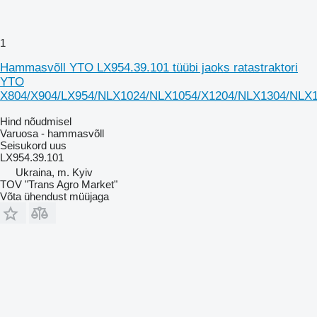
1
Hammasvõll YTO LX954.39.101 tüübi jaoks ratastraktori
YTO
X804/X904/LX954/NLX1024/NLX1054/X1204/NLX1304/NLX
Hind nõudmisel
Varuosa - hammasvõll
Seisukord
uus
LX954.39.101
Ukraina, m. Kyiv
TOV "Trans Agro Market"
Võta ühendust müüjaga