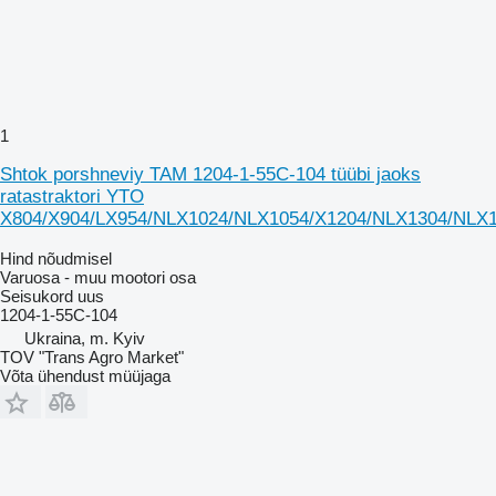
1
Shtok porshneviy TAM 1204-1-55C-104 tüübi jaoks
ratastraktori YTO
X804/X904/LX954/NLX1024/NLX1054/X1204/NLX1304/NLX
Hind nõudmisel
Varuosa - muu mootori osa
Seisukord
uus
1204-1-55C-104
Ukraina, m. Kyiv
TOV "Trans Agro Market"
Võta ühendust müüjaga