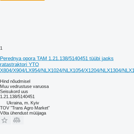
1
Perednya opora TAM 1.21.138/5140451 tüübi jaoks
ratastraktori YTO
X804/X904/LX954/NLX1024/NLX1054/X1204/NLX1304/NLX
Hind nõudmisel
Muu vedrustuse varuosa
Seisukord
uus
1.21.138/5140451
Ukraina, m. Kyiv
TOV "Trans Agro Market"
Võta ühendust müüjaga