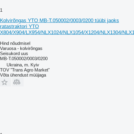
1
Kolvirõngas YTO MB-T.050002/0003/0200 tüübi jaoks
ratastraktori YTO
X804/X904/LX954/NLX1024/NLX1054/X1204/NLX1304/NLX
Hind nõudmisel
Varuosa - kolvirõngas
Seisukord
uus
MB-T.050002/0003/0200
Ukraina, m. Kyiv
TOV "Trans Agro Market"
Võta ühendust müüjaga