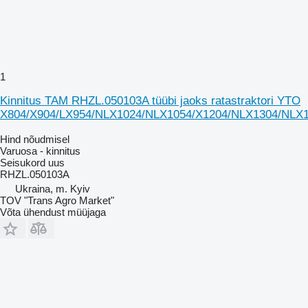
1
Kinnitus TAM RHZL.050103A tüübi jaoks ratastraktori YTO
X804/X904/LX954/NLX1024/NLX1054/X1204/NLX1304/NLX
Hind nõudmisel
Varuosa - kinnitus
Seisukord
uus
RHZL.050103A
Ukraina, m. Kyiv
TOV "Trans Agro Market"
Võta ühendust müüjaga