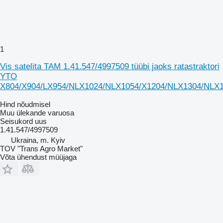
1
Vis satelita TAM 1.41.547/4997509 tüübi jaoks ratastraktori
YTO
X804/X904/LX954/NLX1024/NLX1054/X1204/NLX1304/NLX
Hind nõudmisel
Muu ülekande varuosa
Seisukord
uus
1.41.547/4997509
Ukraina, m. Kyiv
TOV "Trans Agro Market"
Võta ühendust müüjaga