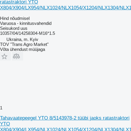
ratastraktori YTO
X804/X904/LX954/NLX1024/NLX1054/X1204/NLX1304/NLX
Hind nõudmisel
Varuosa - kinnitusvahendid
Seisukord
uus
10357/04/14258304-M16*1.5
Ukraina, m. Kyiv
TOV "Trans Agro Market"
Võta ühendust müüjaga
1
Tahavaatepeegel YTO 8/5143978-2 tüübi jaoks ratastraktori
YTO
X804/X904/LX954/NLX1024/NLX1054/X1204/NLX1304/NLX