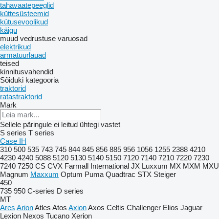
tahavaatepeeglid
küttesüsteemid
kütusevoolikud
käigu
muud vedrustuse varuosad
elektrikud
armatuurlauad
teised
kinnitusvahendid
Sõiduki kategooria
traktorid
ratastraktorid
Mark
Sellele päringule ei leitud ühtegi vastet
S series
T series
Case IH
310
500
535
743
745
844
845
856
885
956
1056
1255
2388
4210
4230
4240
5088
5120
5130
5140
5150
7120
7140
7210
7220
7230
7240
7250
CS
CVX
Farmall
International
JX
Luxxum
MX
MXM
MXU
Magnum
Maxxum
Optum
Puma
Quadtrac
STX
Steiger
450
735
950
C-series
D series
MT
Ares
Arion
Atles
Atos
Axion
Axos
Celtis
Challenger
Elios
Jaguar
Lexion
Nexos
Tucano
Xerion