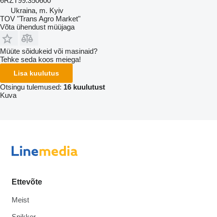
6RZT99.350600
Ukraina, m. Kyiv
TOV "Trans Agro Market"
Võta ühendust müüjaga
Müüte sõidukeid või masinaid?
Tehke seda koos meiega!
Lisa kuulutus
Otsingu tulemused:
16 kuulutust
Kuva
Ettevõte
Meist
Spikker