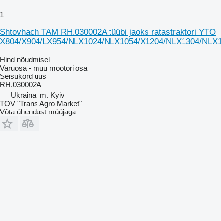
1
Shtovhach TAM RH.030002A tüübi jaoks ratastraktori YTO
X804/X904/LX954/NLX1024/NLX1054/X1204/NLX1304/NLX
Hind nõudmisel
Varuosa - muu mootori osa
Seisukord
uus
RH.030002A
Ukraina, m. Kyiv
TOV "Trans Agro Market"
Võta ühendust müüjaga