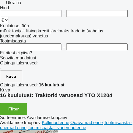
Ukraina
Hind
–
Kuulutuse tüüp
müük
tootjalt
liising
krediit
järelmaks
trade-in (vahetus
juurdemaksuga)
vahetus
Tootmisaasta
–
Filtritest ei piisa?
Soovita muudatust
Otsingu tulemused:
-
kuva
Otsingu tulemused:
16 kuulutust
Kuva
16 kuulutust:
Traktorid varuosad YTO X1204
Filter
Sorteerimine
:
Avaldamise kuupäev
Avaldamise kuupäev
Kallimad enne
Odavamad enne
Tootmisaasta -
uuemad enne
Tootmisaasta - vanemad enne