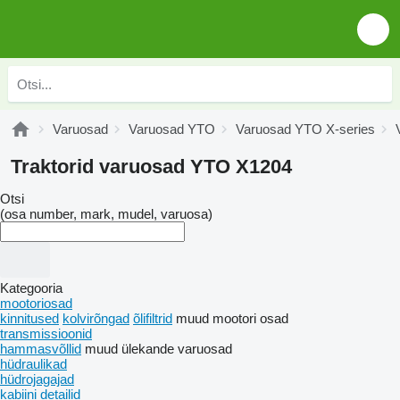
Varuosad
Varuosad YTO
Varuosad YTO X-series
Traktorid varuosad YTO X1204
Otsi
(osa number, mark, mudel, varuosa)
Kategooria
mootoriosad
kinnitused
kolvirõngad
õlifiltrid
muud mootori osad
transmissioonid
hammasvõllid
muud ülekande varuosad
hüdraulikad
hüdrojagajad
kabiini detailid