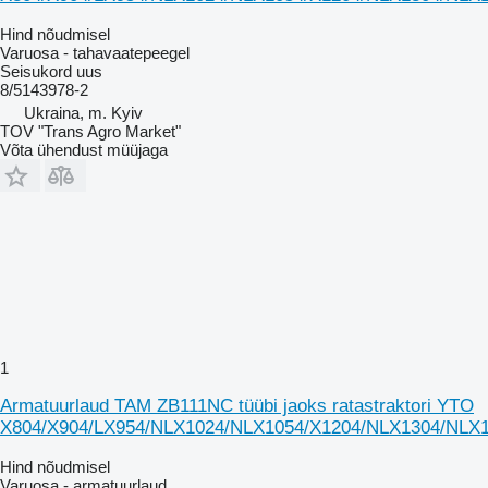
Hind nõudmisel
Varuosa - tahavaatepeegel
Seisukord
uus
8/5143978-2
Ukraina, m. Kyiv
TOV "Trans Agro Market"
Võta ühendust müüjaga
1
Armatuurlaud TAM ZB111NC tüübi jaoks ratastraktori YTO
X804/X904/LX954/NLX1024/NLX1054/X1204/NLX1304/NLX
Hind nõudmisel
Varuosa - armatuurlaud