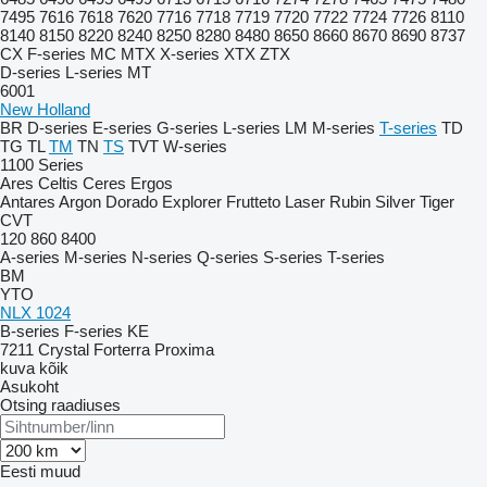
7495
7616
7618
7620
7716
7718
7719
7720
7722
7724
7726
8110
8140
8150
8220
8240
8250
8280
8480
8650
8660
8670
8690
8737
CX
F-series
MC
MTX
X-series
XTX
ZTX
D-series
L-series
MT
6001
New Holland
BR
D-series
E-series
G-series
L-series
LM
M-series
T-series
TD
TG
TL
TM
TN
TS
TVT
W-series
1100 Series
Ares
Celtis
Ceres
Ergos
Antares
Argon
Dorado
Explorer
Frutteto
Laser
Rubin
Silver
Tiger
CVT
120
860
8400
A-series
M-series
N-series
Q-series
S-series
T-series
BM
YTO
NLX 1024
B-series
F-series
KE
7211
Crystal
Forterra
Proxima
kuva kõik
Asukoht
Otsing raadiuses
Eesti
muud