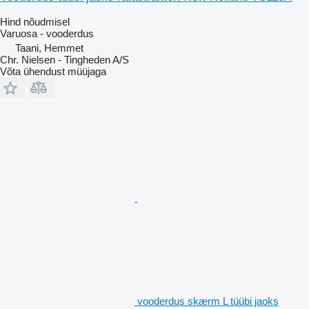
Hind nõudmisel
Varuosa - vooderdus
Taani, Hemmet
Chr. Nielsen - Tingheden A/S
Võta ühendust müüjaga
vooderdus skærm L tüübi jaoks