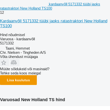
kardaanvõll 5171332 tüübi jaoks
ratastraktori New Holland TS100
12
Kardaanvõll 5171332 tüübi jaoks ratastraktori New Holland
TS100
Hind nõudmisel
Varuosa - kardaanvõll
5171332
Taani, Hemmet
Chr. Nielsen - Tingheden A/S
Võta ühendust müüjaga
Müüte sõidukeid või masinaid?
Tehke seda koos meiega!
Lisa kuulutus
Varuosad New Holland TS hind