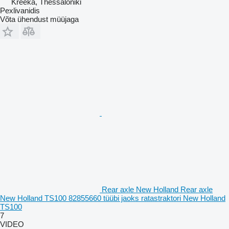
Kreeka, Thessaloniki
Pexlivanidis
Võta ühendust müüjaga
Rear axle New Holland Rear axle
New Holland TS100 82855660 tüübi jaoks ratastraktori New Holland
TS100
7
VIDEO