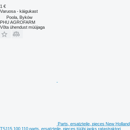
1 €
Varuosa - käigukast
Poola, Byków
PHU AGROFARM
Võta ühendust müüjaga
Parts, ersatzteile, pieces New Holland
TS115 100 110 parts, ersatzteile, pieces tüübi jaoks ratastraktori