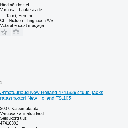
Hind nõudmisel
Varuosa - haakeseade
Taani, Hemmet
Chr. Nielsen - Tingheden A/S
Võta ühendust müüjaga
1
Armatuurlaud New Holland 47418392 tüübi jaoks
ratastraktori New Holland TS.105
800 €
Käibemaksuta
Varuosa - armatuurlaud
Seisukord
uus
47418392