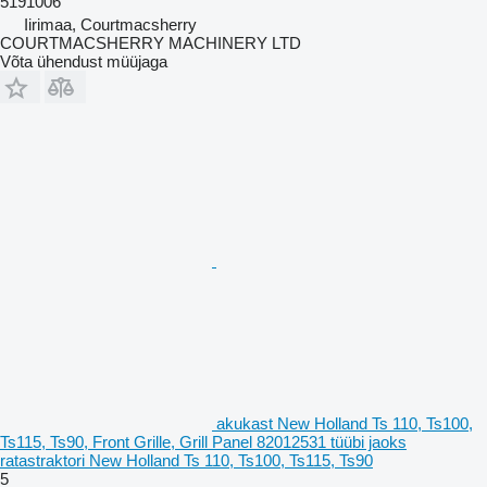
5191006
Iirimaa, Courtmacsherry
COURTMACSHERRY MACHINERY LTD
Võta ühendust müüjaga
akukast New Holland Ts 110, Ts100,
Ts115, Ts90, Front Grille, Grill Panel 82012531 tüübi jaoks
ratastraktori New Holland Ts 110, Ts100, Ts115, Ts90
5