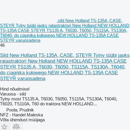
sild New Holland TS-135A ,CASE,
STEYR Tylny tüübi jaoks ratastraktori New Holland NEW HOLLAND
TS-135A CASE STEYR TS135 A, T6030, T6050, TS115A, TS130A,
T6040, do ciągnika kołowego NEW HOLLAND TS-135A CASE
STEYR varuosadena
46
Sild New Holland TS-135A ,CASE, STEYR Tylny tüübi jaoks
ratastraktori New Holland NEW HOLLAND TS-135A CASE
STEYR TS135 A, T6030, T6050, TS115A, TS130A, T6040,
do ciągnika kołowego NEW HOLLAND TS-135A CASE
STEYR varuosadena
Hind nõudmisel
Varuosa - sild
Tylny most TS135 A, T6030, T6050, TS115A, TS130A, T6040,
T6020, TS110A, T60 do traktora NEW HOLLAND...
Poola, Prudnik
NFZ - Handel Maleska
Võta ühendust müüjaga