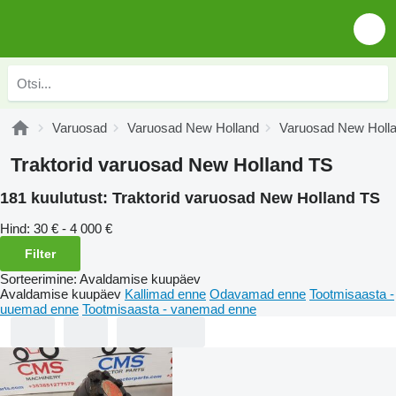
Varuosad
Varuosad New Holland
Varuosad New Holl
Traktorid varuosad New Holland TS
181 kuulutust:
Traktorid varuosad New Holland TS
Hind:
30 € - 4 000 €
Filter
Sorteerimine
:
Avaldamise kuupäev
Avaldamise kuupäev
Kallimad enne
Odavamad enne
Tootmisaasta -
uuemad enne
Tootmisaasta - vanemad enne