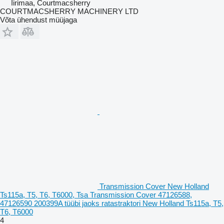
Iirimaa, Courtmacsherry
COURTMACSHERRY MACHINERY LTD
Võta ühendust müüjaga
Transmission Cover New Holland
Ts115a, T5, T6, T6000, Tsa Transmission Cover 47126588,
47126590 200399A tüübi jaoks ratastraktori New Holland Ts115a, T5,
T6, T6000
4