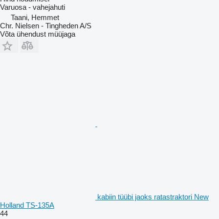
Varuosa - vahejahuti
Taani, Hemmet
Chr. Nielsen - Tingheden A/S
Võta ühendust müüjaga
kabiin tüübi jaoks ratastraktori New
Holland TS-135A
44