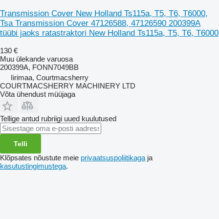
Transmission Cover New Holland Ts115a, T5, T6, T6000,
Tsa Transmission Cover 47126588, 47126590 200399A
tüübi jaoks ratastraktori New Holland Ts115a, T5, T6, T6000
130 €
Muu ülekande varuosa
200399A, FONN7049BB
Iirimaa, Courtmacsherry
COURTMACSHERRY MACHINERY LTD
Võta ühendust müüjaga
Tellige antud rubriigi uued kuulutused
Telli
Klõpsates nõustute meie
privaatsuspoliitikaga
ja
kasutustingimustega
.