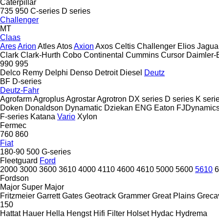
Caterpillar
735
950
C-series
D series
Challenger
MT
Claas
Ares
Arion
Atles
Atos
Axion
Axos
Celtis
Challenger
Elios
Jagua
Clark
Clark-Hurth
Cobo
Continental
Cummins
Cursor
Daimler-
990
995
Delco Remy
Delphi
Denso
Detroit Diesel
Deutz
BF
D-series
Deutz-Fahr
Agrofarm
Agroplus
Agrostar
Agrotron
DX series
D series
K seri
Doken
Donaldson
Dynamatic
Dziekan
ENG
Eaton
FJDynamic
F-series
Katana
Vario
Xylon
Fermec
760
860
Fiat
180-90
500
G-series
Fleetguard
Ford
2000
3000
3600
3610
4000
4110
4600
4610
5000
5600
5610
6
Fordson
Major
Super Major
Fritzmeier
Garrett
Gates
Geotrack
Grammer
Great Plains
Greca
150
Hattat
Hauer
Hella
Hengst
Hifi Filter
Holset
Hydac
Hydrema