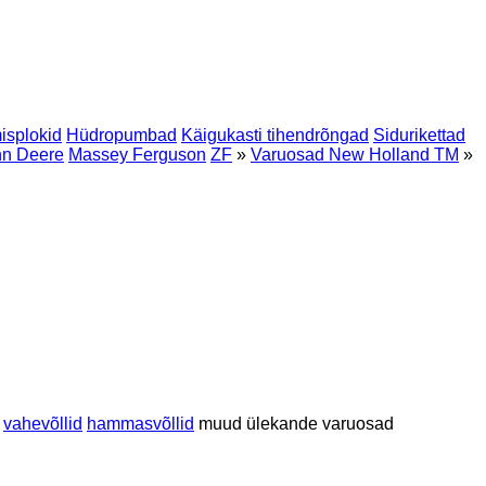
isplokid
Hüdropumbad
Käigukasti tihendrõngad
Sidurikettad
hn Deere
Massey Ferguson
ZF
»
Varuosad New Holland TM
»
vahevõllid
hammasvõllid
muud ülekande varuosad