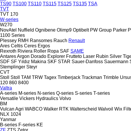
TS90
TS100
TS110
TS115
TS125
TS135
TSA
TVT
TVT 170
W-series
W270
NovAtel
Nuffield
Ognibene
Olimp9
Optibelt
PW Group
Parker
P
1100 Series
Plessey
RMH
Ransomes
Rauch
Renault
Ares
Celtis
Ceres
Ergos
Rexroth
Riviera
Roller
Ropa
SAF
SAME
Antares
Argon
Dorado
Explorer
Frutteto
Laser
Rubin
Silver
Tig
SDF
SF Yıldız Makina
SKF
STAR
Sauer-Danfoss
Sauermann
Stemplinger
Steyr
CVT
Stoll
Stoll
TAM
TRW
Tagex
Timberjack
Trackman
Trimble
Ursu
120
860
8400
Valtra
A-series
M-series
N-series
Q-series
S-series
T-series
Versatile
Vickers Hydraulics
Volvo
BM
Vulcan Agri
WABCO
Walker RTK
Walterscheid
Walvoil
Wix Filt
NLX 1024
Yanmar
B-series
F-series
KE
ZF
ZTS
Zetor