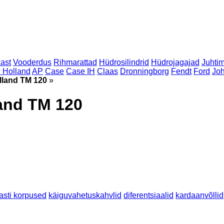
ast
Vooderdus
Rihmarattad
Hüdrosilindrid
Hüdrojagajad
Juhtim
 Holland
AP
Case
Case IH
Claas
Dronningborg
Fendt
Ford
Jo
lland TM 120
»
and TM 120
asti korpused
käiguvahetuskahvlid
diferentsiaalid
kardaanvõllid