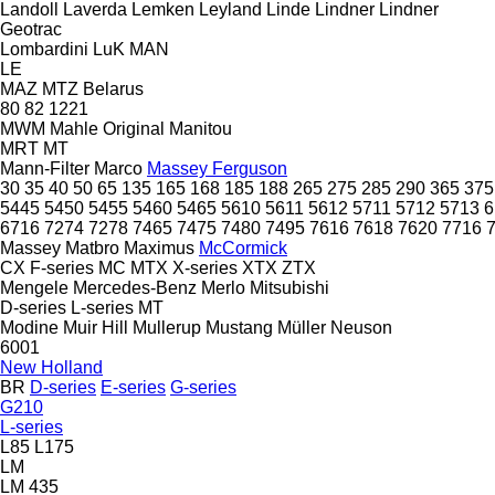
Landoll
Laverda
Lemken
Leyland
Linde
Lindner
Lindner
Geotrac
Lombardini
LuK
MAN
LE
MAZ
MTZ Belarus
80
82
1221
MWM
Mahle Original
Manitou
MRT
MT
Mann-Filter
Marco
Massey Ferguson
30
35
40
50
65
135
165
168
185
188
265
275
285
290
365
375
5445
5450
5455
5460
5465
5610
5611
5612
5711
5712
5713
6
6716
7274
7278
7465
7475
7480
7495
7616
7618
7620
7716
Massey
Matbro
Maximus
McCormick
CX
F-series
MC
MTX
X-series
XTX
ZTX
Mengele
Mercedes-Benz
Merlo
Mitsubishi
D-series
L-series
MT
Modine
Muir Hill
Mullerup
Mustang
Müller
Neuson
6001
New Holland
BR
D-series
E-series
G-series
G210
L-series
L85
L175
LM
LM 435