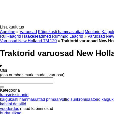
Lisa kuulutus
Agroline
»
Varuosad
Käigukasti hammasrattad
Mootorid
Käiguk
Rull-laagrid
Haakeseadmed
Rummud
Laagrid
»
Varuosad New
Varuosad New Holland TM 120
»
Traktorid varuosad New Ho
Traktorid varuosad New Holl
Otsi
(osa number, mark, mudel, varuosa)
Kategooria
transmissioonid
käigukasti hammasrattad
primaarvõllid
sünkronisaatorid
käiguk
kabiini detailid
vooderdus
muud kabiini osad
hüdraulikad