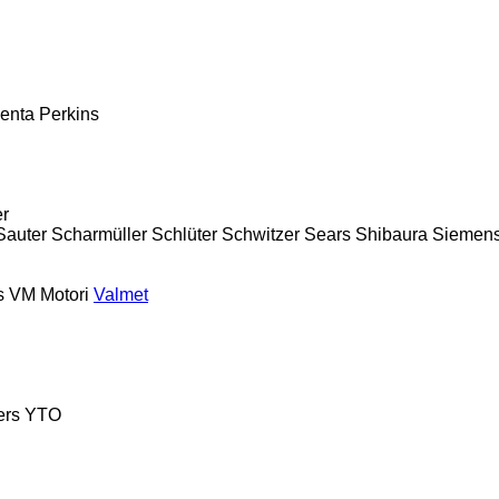
enta
Perkins
er
Sauter
Scharmüller
Schlüter
Schwitzer
Sears
Shibaura
Siemen
s
VM Motori
Valmet
ers
YTO