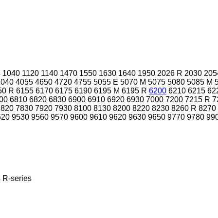
4
1040
1120
1140
1470
1550
1630
1640
1950
2026 R
2030
205
4040
4055
4650
4720
4755
5055 E
5070 M
5075
5080
5085 M
50 R
6155
6170
6175
6190
6195 M
6195 R
6200
6210
6215
62
00
6810
6820
6830
6900
6910
6920
6930
7000
7200
7215 R
7
7820
7830
7920
7930
8100
8130
8200
8220
8230
8260 R
8270
520
9530
9560
9570
9600
9610
9620
9630
9650
9770
9780
99
s
R-series