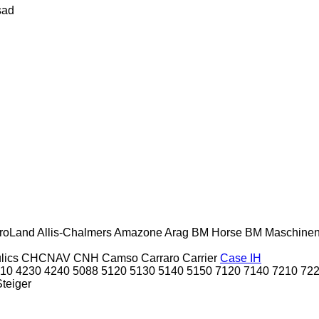
sad
roLand
Allis-Chalmers
Amazone
Arag
BM Horse
BM Maschine
lics
CHCNAV
CNH
Camso
Carraro
Carrier
Case IH
10
4230
4240
5088
5120
5130
5140
5150
7120
7140
7210
72
Steiger