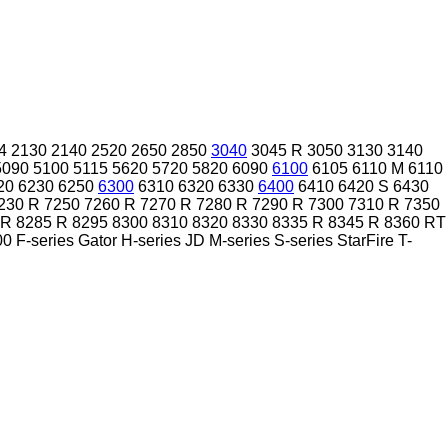
4
2130
2140
2520
2650
2850
3040
3045 R
3050
3130
3140
5090
5100
5115
5620
5720
5820
6090
6100
6105
6110 M
6110
20
6230
6250
6300
6310
6320
6330
6400
6410
6420 S
6430
230 R
7250
7260 R
7270 R
7280 R
7290 R
7300
7310 R
7350
 R
8285 R
8295
8300
8310
8320
8330
8335 R
8345 R
8360 RT
00
F-series
Gator
H-series
JD
M-series
S-series
StarFire
T-