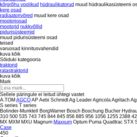
kõrgrõhu voolikud
hüdraulikatorud
muud hüdraulikasüsteemi o
kere osad
radiaatorivõred
muud kere osad
mootoriosad
mootorid
nukkvõllid
pidurisüsteemid
muud pidurisüsteemi osad
teised
varuosad
kinnitusvahendid
kuva kõik
Sõiduki kategooria
traktorid
ratastraktorid
kuva kõik
Mark
Sellele päringule ei leitud ühtegi vastet
A.TOM
AGCO
AP
Aebi Schmidt
Ag Leader
Agricola
Agritach
Ag
S series
T series
Bolinder-Munktell
BorgWarner
Bosch
Boschung
Bucher Hydrau
310
500
535
743
745
844
845
856
885
956
1056
1255
2388
42
MX
MXM
MXU
Magnum
Maxxum
Optum
Puma
Quadtrac
STX
Case
450