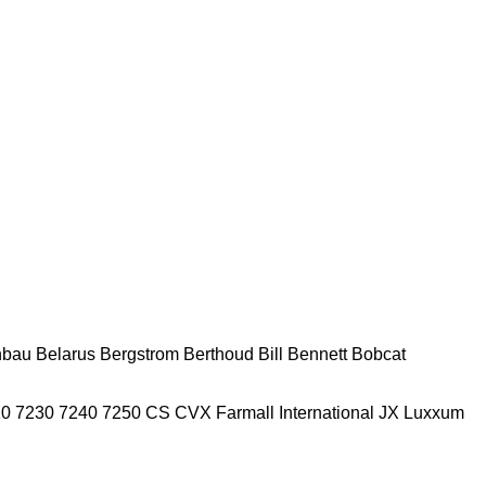
nbau
Belarus
Bergstrom
Berthoud
Bill Bennett
Bobcat
20
7230
7240
7250
CS
CVX
Farmall
International
JX
Luxxum