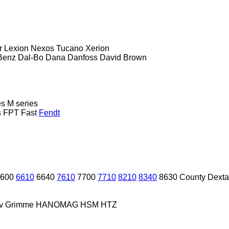
r
Lexion
Nexos
Tucano
Xerion
Benz
Dal-Bo
Dana
Danfoss
David Brown
es
M series
s
FPT
Fast
Fendt
600
6610
6640
7610
7700
7710
8210
8340
8630
County
Dexta
v
Grimme
HANOMAG
HSM
HTZ