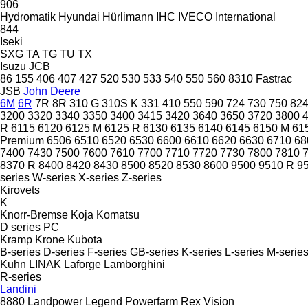
906
Hydromatik
Hyundai
Hürlimann
IHC
IVECO
International
844
Iseki
SXG
TA
TG
TU
TX
Isuzu
JCB
86
155
406
407
427
520
530
533
540
550
560
8310
Fastrac
JSB
John Deere
6M
6R
7R
8R
310 G
310S K
331
410
550
590
724
730
750
82
3200
3320
3340
3350
3400
3415
3420
3640
3650
3720
3800
R
6115
6120
6125 M
6125 R
6130
6135
6140
6145
6150 M
61
Premium
6506
6510
6520
6530
6600
6610
6620
6630
6710
68
7400
7430
7500
7600
7610
7700
7710
7720
7730
7800
7810
8370 R
8400
8420
8430
8500
8520
8530
8600
9500
9510 R
9
series
W-series
X-series
Z-series
Kirovets
K
Knorr-Bremse
Koja
Komatsu
D series
PC
Kramp
Krone
Kubota
B-series
D-series
F-series
GB-series
K-series
L-series
M-serie
Kuhn
LINAK
Laforge
Lamborghini
R-series
Landini
8880
Landpower
Legend
Powerfarm
Rex
Vision