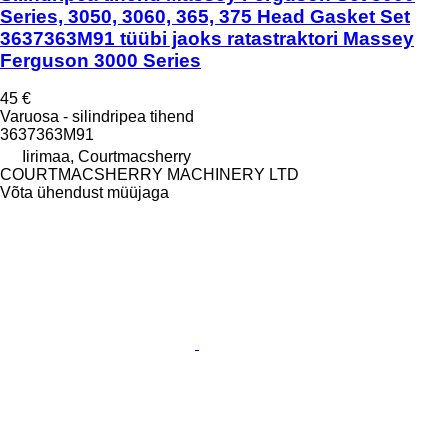
Series, 3050, 3060, 365, 375 Head Gasket Set
3637363M91 tüübi jaoks ratastraktori Massey
Ferguson 3000 Series
45 €
Varuosa - silindripea tihend
3637363M91
Iirimaa, Courtmacsherry
COURTMACSHERRY MACHINERY LTD
Võta ühendust müüjaga