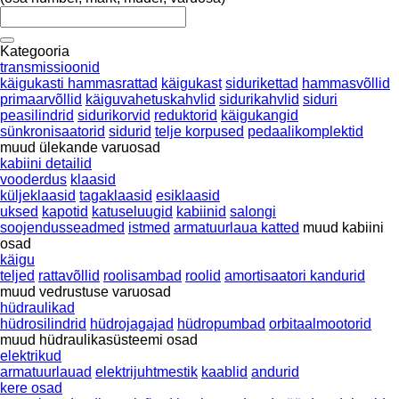
Kategooria
transmissioonid
käigukasti hammasrattad
käigukast
sidurikettad
hammasvõllid
primaarvõllid
käiguvahetuskahvlid
sidurikahvlid
siduri
peasilindrid
sidurikorvid
reduktorid
käigukangid
sünkronisaatorid
sidurid
telje korpused
pedaalikomplektid
muud ülekande varuosad
kabiini detailid
vooderdus
klaasid
küljeklaasid
tagaklaasid
esiklaasid
uksed
kapotid
katuseluugid
kabiinid
salongi
soojendusseadmed
istmed
armatuurlaua katted
muud kabiini
osad
käigu
teljed
rattavõllid
roolisambad
roolid
amortisaatori kandurid
muud vedrustuse varuosad
hüdraulikad
hüdrosilindrid
hüdrojagajad
hüdropumbad
orbitaalmootorid
muud hüdraulikasüsteemi osad
elektrikud
armatuurlauad
elektrijuhtmestik
kaablid
andurid
kere osad