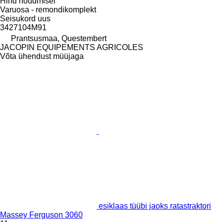
Hind nõudmisel
Varuosa - remondikomplekt
Seisukord
uus
3427104M91
Prantsusmaa, Questembert
JACOPIN EQUIPEMENTS AGRICOLES
Võta ühendust müüjaga
esiklaas tüübi jaoks ratastraktori
Massey Ferguson 3060