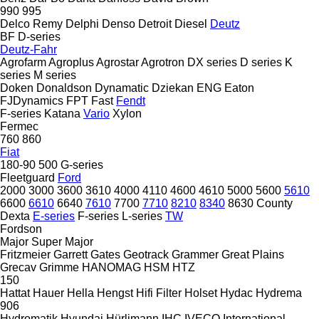
990
995
Delco Remy
Delphi
Denso
Detroit Diesel
Deutz
BF
D-series
Deutz-Fahr
Agrofarm
Agroplus
Agrostar
Agrotron
DX series
D series
K
series
M series
Doken
Donaldson
Dynamatic
Dziekan
ENG
Eaton
FJDynamics
FPT
Fast
Fendt
F-series
Katana
Vario
Xylon
Fermec
760
860
Fiat
180-90
500
G-series
Fleetguard
Ford
2000
3000
3600
3610
4000
4110
4600
4610
5000
5600
5610
6600
6610
6640
7610
7700
7710
8210
8340
8630
County
Dexta
E-series
F-series
L-series
TW
Fordson
Major
Super Major
Fritzmeier
Garrett
Gates
Geotrack
Grammer
Great Plains
Grecav
Grimme
HANOMAG
HSM
HTZ
150
Hattat
Hauer
Hella
Hengst
Hifi Filter
Holset
Hydac
Hydrema
906
Hydromatik
Hyundai
Hürlimann
IHC
IVECO
International