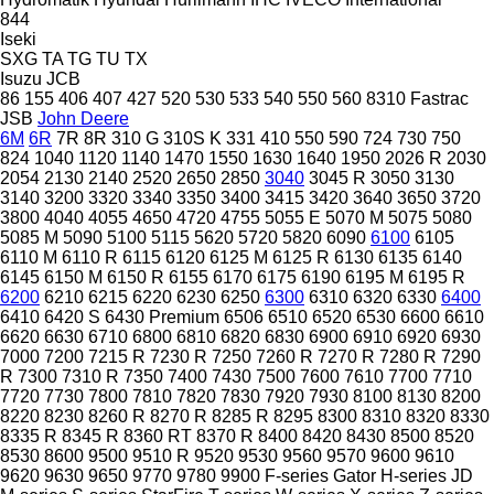
844
Iseki
SXG
TA
TG
TU
TX
Isuzu
JCB
86
155
406
407
427
520
530
533
540
550
560
8310
Fastrac
JSB
John Deere
6M
6R
7R
8R
310 G
310S K
331
410
550
590
724
730
750
824
1040
1120
1140
1470
1550
1630
1640
1950
2026 R
2030
2054
2130
2140
2520
2650
2850
3040
3045 R
3050
3130
3140
3200
3320
3340
3350
3400
3415
3420
3640
3650
3720
3800
4040
4055
4650
4720
4755
5055 E
5070 M
5075
5080
5085 M
5090
5100
5115
5620
5720
5820
6090
6100
6105
6110 M
6110 R
6115
6120
6125 M
6125 R
6130
6135
6140
6145
6150 M
6150 R
6155
6170
6175
6190
6195 M
6195 R
6200
6210
6215
6220
6230
6250
6300
6310
6320
6330
6400
6410
6420 S
6430 Premium
6506
6510
6520
6530
6600
6610
6620
6630
6710
6800
6810
6820
6830
6900
6910
6920
6930
7000
7200
7215 R
7230 R
7250
7260 R
7270 R
7280 R
7290
R
7300
7310 R
7350
7400
7430
7500
7600
7610
7700
7710
7720
7730
7800
7810
7820
7830
7920
7930
8100
8130
8200
8220
8230
8260 R
8270 R
8285 R
8295
8300
8310
8320
8330
8335 R
8345 R
8360 RT
8370 R
8400
8420
8430
8500
8520
8530
8600
9500
9510 R
9520
9530
9560
9570
9600
9610
9620
9630
9650
9770
9780
9900
F-series
Gator
H-series
JD