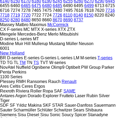
6140
6150
6170
6180
6190
6245
6255
6260
6270
6290
6445
6455
6460
6465
6475
6480
6485
6490
6495
6499
6713
6715
6716
7274
7278
7465
7475
7480
7495
7616
7618
7620
7716
7718
7719
7720
7722
7724
7726
8110
8140
8150
8220
8240
8250
8280
8480
8650
8660
8670
8690
8737
Massey
Matbro
Maximus
McCormick
CX
F-series
MC
MTX
X-series
XTX
ZTX
Mengele
Mercedes-Benz
Merlo
Mitsubishi
D-series
L-series
MT
Modine
Muir Hill
Mullerup
Mustang
Müller
Neuson
6001
New Holland
BR
D-series
E-series
G-series
L-series
LM
M-series
T-series
TD
TG
TL
TM
TN
TS
TVT
W-series
NovAtel
Nuffield
Ognibene
Olimp9
Optibelt
PW Group
Parker
Penta
Perkins
1100 Series
Plessey
RMH
Ransomes
Rauch
Renault
Ares
Celtis
Ceres
Ergos
Rexroth
Riviera
Roller
Ropa
SAF
SAME
Antares
Argon
Dorado
Explorer
Frutteto
Laser
Rubin
Silver
Tiger
SDF
SF Yıldız Makina
SKF
STAR
Sauer-Danfoss
Sauermann
Sauter
Scharmüller
Schlüter
Schwitzer
Sears
Shibaura
Siemens
Sisu Diesel
Sisu
Sonic
Soucy
Spicer
Stanadyne