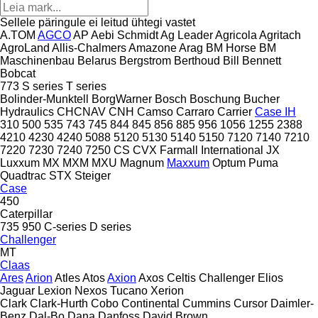
Sellele päringule ei leitud ühtegi vastet
A.TOM
AGCO
AP
Aebi Schmidt
Ag Leader
Agricola
Agritach
AgroLand
Allis-Chalmers
Amazone
Arag
BM Horse
BM
Maschinenbau
Belarus
Bergstrom
Berthoud
Bill Bennett
Bobcat
773
S series
T series
Bolinder-Munktell
BorgWarner
Bosch
Boschung
Bucher
Hydraulics
CHCNAV
CNH
Camso
Carraro
Carrier
Case IH
310
500
535
743
745
844
845
856
885
956
1056
1255
2388
4210
4230
4240
5088
5120
5130
5140
5150
7120
7140
7210
7220
7230
7240
7250
CS
CVX
Farmall
International
JX
Luxxum
MX
MXM
MXU
Magnum
Maxxum
Optum
Puma
Quadtrac
STX
Steiger
Case
450
Caterpillar
735
950
C-series
D series
Challenger
MT
Claas
Ares
Arion
Atles
Atos
Axion
Axos
Celtis
Challenger
Elios
Jaguar
Lexion
Nexos
Tucano
Xerion
Clark
Clark-Hurth
Cobo
Continental
Cummins
Cursor
Daimler-
Benz
Dal-Bo
Dana
Danfoss
David Brown