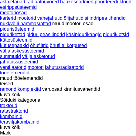
astmelauad
radiaatorivõred
haakeseadmed
pöördereduktorid
esirippsüsteemid
mootoriosad
karterid
mootorid
vahejahutid
õlijahutid
silindripea tihendid
nukkvõlli hammasrattad
muud mootori osad
pidurisüsteemid
pidurikettad
piduri peasilindrid
käsipidurikangid
piduriklotsid
küttesüsteemid
kütusepaakid
õhufiltrid
õhufiltri korpused
väljalaskesüsteemid
summutid
väljalasketorud
jahutussüsteemid
ventilaatorid
mootori jahutusradiaatorid
tööelemendid
muud tööelemendid
teised
remondikomplektid
varuosad
kinnitusvahendid
kuva kõik
Sõiduki kategooria
traktorid
ratastraktorid
kombainid
teraviljakombainid
kuva kõik
Mark