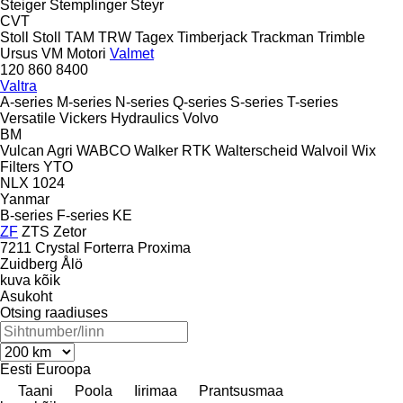
Steiger
Stemplinger
Steyr
CVT
Stoll
Stoll
TAM
TRW
Tagex
Timberjack
Trackman
Trimble
Ursus
VM Motori
Valmet
120
860
8400
Valtra
A-series
M-series
N-series
Q-series
S-series
T-series
Versatile
Vickers Hydraulics
Volvo
BM
Vulcan Agri
WABCO
Walker RTK
Walterscheid
Walvoil
Wix
Filters
YTO
NLX 1024
Yanmar
B-series
F-series
KE
ZF
ZTS
Zetor
7211
Crystal
Forterra
Proxima
Zuidberg
Ålö
kuva kõik
Asukoht
Otsing raadiuses
Eesti
Euroopa
Taani
Poola
Iirimaa
Prantsusmaa