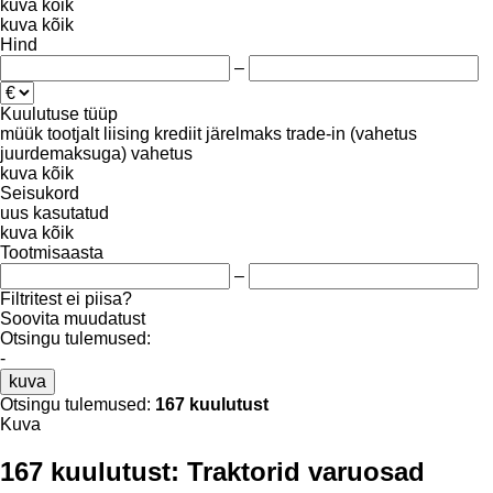
kuva kõik
kuva kõik
Hind
–
Kuulutuse tüüp
müük
tootjalt
liising
krediit
järelmaks
trade-in (vahetus
juurdemaksuga)
vahetus
kuva kõik
Seisukord
uus
kasutatud
kuva kõik
Tootmisaasta
–
Filtritest ei piisa?
Soovita muudatust
Otsingu tulemused:
-
kuva
Otsingu tulemused:
167 kuulutust
Kuva
167 kuulutust:
Traktorid varuosad