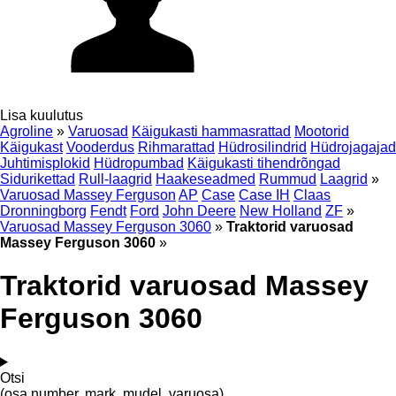
Lisa kuulutus
Agroline
»
Varuosad
Käigukasti hammasrattad
Mootorid
Käigukast
Vooderdus
Rihmarattad
Hüdrosilindrid
Hüdrojagajad
Juhtimisplokid
Hüdropumbad
Käigukasti tihendrõngad
Sidurikettad
Rull-laagrid
Haakeseadmed
Rummud
Laagrid
»
Varuosad Massey Ferguson
AP
Case
Case IH
Claas
Dronningborg
Fendt
Ford
John Deere
New Holland
ZF
»
Varuosad Massey Ferguson 3060
»
Traktorid varuosad
Massey Ferguson 3060
»
Traktorid varuosad Massey
Ferguson 3060
Otsi
(osa number, mark, mudel, varuosa)