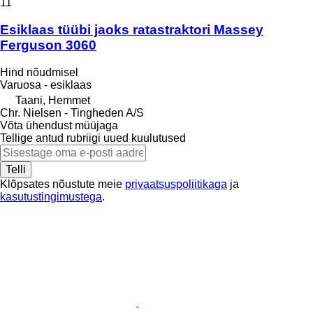
11
Esiklaas tüübi jaoks ratastraktori Massey
Ferguson 3060
Hind nõudmisel
Varuosa - esiklaas
Taani, Hemmet
Chr. Nielsen - Tingheden A/S
Võta ühendust müüjaga
Tellige antud rubriigi uued kuulutused
Telli
Klõpsates nõustute meie
privaatsuspoliitikaga
ja
kasutustingimustega
.