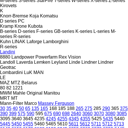
M-series
S-series
StarFire
T-series
W-series
X-series
Z-series
Kirovets
K
Knorr-Bremse
Koja
Komatsu
D series
PC
Kramp
Krone
Kubota
B-series
D-series
F-series
GB-series
K-series
L-series
M-
series
R-series
Kuhn
LINAK
Laforge
Lamborghini
R-series
Landini
8880
Landpower
Powerfarm
Rex
Vision
Landoll
Laverda
Lemken
Leyland
Linde
Lindner
Lindner
Geotrac
Lombardini
LuK
MAN
LE
MAZ
MTZ Belarus
80
82
1221
MWM
Mahle Original
Manitou
MRT
MT
Mann-Filter
Marco
Massey Ferguson
30
35
40
50
65
135
165
168
185
188
265
275
285
290
365
375
390
399
575
590
595
675
690
698
2640
3060
3070
3080
3085
3095
3640
3645
4235
4245
4255
4345
4355
5425
5435
5440
5445
5450
5455
5460
5465
5610
5611
5612
5711
5712
5713