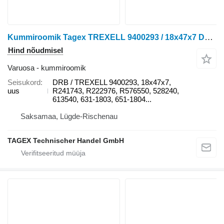
Kummiroomik Tagex TREXELL 9400293 / 18x47x7 DRB tüübi jaoks roomiktraktori John Deere 8100T, 8110T, 8120T, 8200T, 8210T, 8220T, 8230T, 8300T, 8310T, 8320T, 8330T, 8400T, 8410T, 8420T, 8430T
Hind nõudmisel
Varuosa - kummiroomik
Seisukord
DRB / TREXELL 9400293, 18x47x7,
uus
R241743, R222976, R576550, 528240,
613540, 631-1803, 651-1804...
Saksamaa, Lügde-Rischenau
TAGEX Technischer Handel GmbH