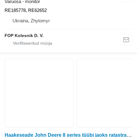
Varuosa - monitor
RE185778, RE62652
Ukraina, Zhytomyr
FOP Kolesnik D. V.
Haakeseade John Deere 8 series tüübi jaoks ratastraktori John Deere 8400