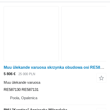
Muu ülekande varuosa skrzynka obudowa osi RE587130 tüübi jaoks ratastraktori John Deere 8245R 8270R 8295R 8320R 8335R 8345R 8370R 8400R
5 806 €
25 000 PLN
Muu ülekande varuosa
RE587130 RE587131
Poola, Opalenica
PHU "Karetina" Agnieszka Wilczyńska