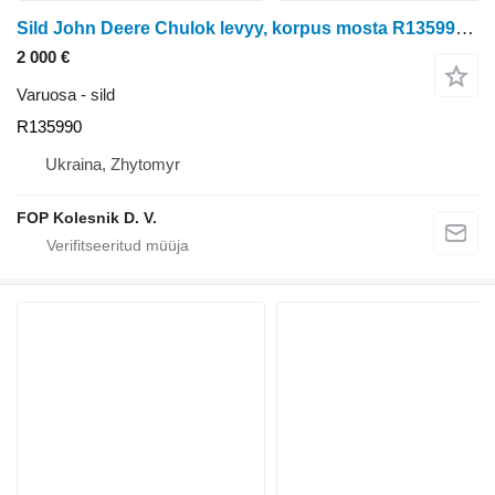
Sild John Deere Chulok levyy, korpus mosta R135990 tüübi jaoks ratastraktori John Deere 8100, 8200, 8300, 8400, 8110, 8210, 8310, 8410, 8120, 8220, 8320, 8420, 8520
2 000 €
Varuosa - sild
R135990
Ukraina, Zhytomyr
FOP Kolesnik D. V.