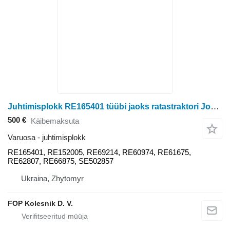
Juhtimisplokk RE165401 tüübi jaoks ratastraktori John Deere 8100, 8200, 8300, 8400
500 €
Käibemaksuta
Varuosa - juhtimisplokk
RE165401, RE152005, RE69214, RE60974, RE61675,
RE62807, RE66875, SE502857
Ukraina, Zhytomyr
FOP Kolesnik D. V.