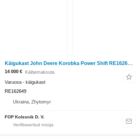
Käigukast John Deere Korobka Power Shift RE162649 tüübi jaoks ratastraktori John Deere 8400/8300
14 000 €
Käibemaksuta
Varuosa - käigukast
RE162649
Ukraina, Zhytomyr
FOP Kolesnik D. V.