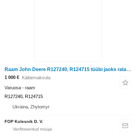
Raam John Deere R127240, R124715 tüübi jaoks ratastraktori John Deere 8400
1 000 €
Käibemaksuta
Varuosa - raam
R127240, R124715
Ukraina, Zhytomyr
FOP Kolesnik D. V.