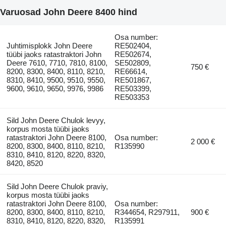
Varuosad John Deere 8400 hind
Osa number:
Juhtimisplokk John Deere
RE502404,
tüübi jaoks ratastraktori John
RE502674,
Deere 7610, 7710, 7810, 8100,
SE502809,
750 €
8200, 8300, 8400, 8110, 8210,
RE66614,
8310, 8410, 9500, 9510, 9550,
RE501867,
9600, 9610, 9650, 9976, 9986
RE503399,
RE503353
Sild John Deere Chulok levyy,
korpus mosta tüübi jaoks
ratastraktori John Deere 8100,
Osa number:
2 000 €
8200, 8300, 8400, 8110, 8210,
R135990
8310, 8410, 8120, 8220, 8320,
8420, 8520
Sild John Deere Chulok praviy,
korpus mosta tüübi jaoks
ratastraktori John Deere 8100,
Osa number:
8200, 8300, 8400, 8110, 8210,
R344654, R297911,
900 €
8310, 8410, 8120, 8220, 8320,
R135991