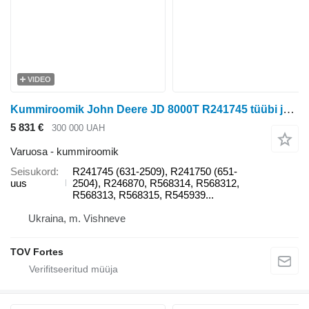
VIDEO
Kummiroomik John Deere JD 8000T R241745 tüübi jaoks roomiktraktori John Deere Deere 8000T / 8100T / 8200T / 8300T / 8400T / 8110T
5 831 €
300 000 UAH
Varuosa - kummiroomik
Seisukord
R241745 (631-2509), R241750 (651-
uus
2504), R246870, R568314, R568312,
R568313, R568315, R545939...
Ukraina, m. Vishneve
TOV Fortes