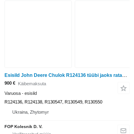
Esisild John Deere Chulok R124136 tüübi jaoks ratastraktori John Deere 8400
900 €
Käibemaksuta
Varuosa - esisild
R124136, R124138, R130547, R130549, R130550
Ukraina, Zhytomyr
FOP Kolesnik D. V.