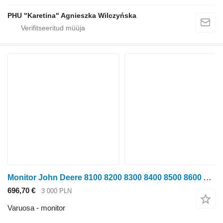
PHU "Karetina" Agnieszka Wilczyńska
Monitor John Deere 8100 8200 8300 8400 8500 8600 Anduriga detektori metallidetektor tüübi jaoks ratastraktori John Deere 8100 8200
696,70 €
3 000 PLN
Varuosa - monitor