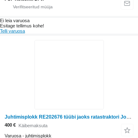
Ei leia varuosa
Esitage tellimus kohe!
Telli varuosa
Juhtimisplokk RE202676 tüübi jaoks ratastraktori John Deere 8100, 8110T, 8200, 8210T, 8300, 8310T, 8400, 8410T, 9300T, 9400T
400 €
Käibemaksuta
Varuosa - juhtimisplokk