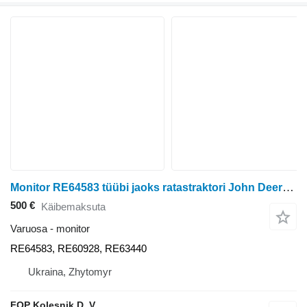
Monitor RE64583 tüübi jaoks ratastraktori John Deere 8110 8100 8100T 8200 8210 8200T 8120 8110T 9620 9120 9200 9100 9320 9220 9300 8520 9520 9420 9400 8300 8320 8310T 8300T 8310 8220 8210T 8400T 8400 8410 8410T 8420
500 €
Käibemaksuta
Varuosa - monitor
RE64583, RE60928, RE63440
Ukraina, Zhytomyr
FOP Kolesnik D. V.