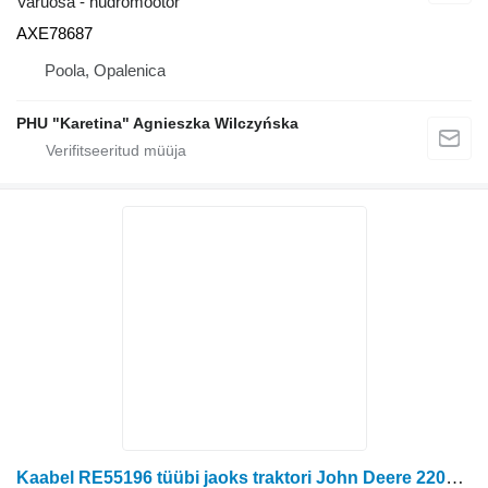
Varuosa - hüdromootor
AXE78687
Poola, Opalenica
PHU "Karetina" Agnieszka Wilczyńska
Kaabel RE55196 tüübi jaoks traktori John Deere 2204, 6110, 6200, 6210, 6300, 6310, 6310L, 6400, 6410, 6500L, 6510S, 7200, 7400, 7600, 8400