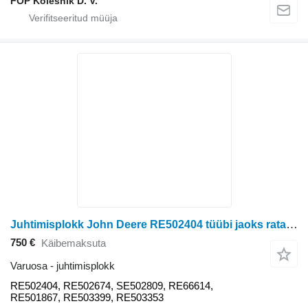
FOP Kolesnik D. V.
Juhtimisplokk John Deere RE502404 tüübi jaoks ratastraktori John Deere 7610, 7710, 7810, 8100, 8200, 8300, 8400, 8110, 8210, 8310, 8410, 9500, 9510, 9550, 9600, 9610, 9650, 9976, 9986
750 €
Käibemaksuta
Varuosa - juhtimisplokk
RE502404, RE502674, SE502809, RE66614,
RE501867, RE503399, RE503353