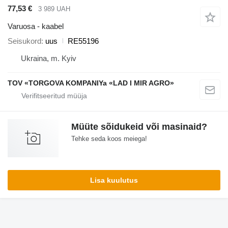
77,53 €
3 989 UAH
Varuosa - kaabel
Seisukord
uus
RE55196
Ukraina, m. Kyiv
TOV «TORGOVA KOMPANIYa «LAD I MIR AGRO»
Müüte sõidukeid või masinaid?
Tehke seda koos meiega!
Lisa kuulutus