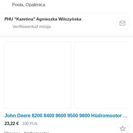
Poola, Opalenica
PHU "Karetina" Agnieszka Wilczyńska
John Deere 8200 8400 8600 9500 9800 Hüdromootor AXE78687 tüübi jaoks ratastraktori John Deere 8200 ,8400, 8600, 9500, 9800
23,22 €
100 PLN