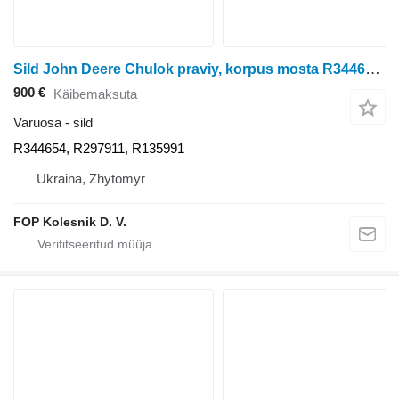
Sild John Deere Chulok praviy, korpus mosta R344654 tüübi jaoks ratastraktori John Deere 8100, 8200, 8300, 8400, 8110, 8210, 8310, 8410, 8120, 8220, 8320, 8420, 8520, 8130, 8230, 8330, 8430
900 €
Käibemaksuta
Varuosa - sild
R344654, R297911, R135991
Ukraina, Zhytomyr
FOP Kolesnik D. V.