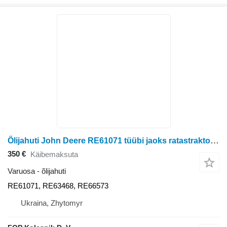
Õlijahuti John Deere RE61071 tüübi jaoks ratastraktori John Deere 8100, 8200, 8300, 8400
350 €
Käibemaksuta
Varuosa - õlijahuti
RE61071, RE63468, RE66573
Ukraina, Zhytomyr