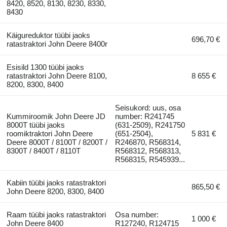
8420, 8520, 8130, 8230, 8330,
8430
Käigureduktor tüübi jaoks
696,70 €
ratastraktori John Deere 8400r
Esisild 1300 tüübi jaoks
ratastraktori John Deere 8100,
8 655 €
8200, 8300, 8400
Seisukord: uus, osa
Kummiroomik John Deere JD
number: R241745
8000T tüübi jaoks
(631-2509), R241750
roomiktraktori John Deere
(651-2504),
5 831 €
Deere 8000T / 8100T / 8200T /
R246870, R568314,
8300T / 8400T / 8110T
R568312, R568313,
R568315, R545939...
Kabiin tüübi jaoks ratastraktori
865,50 €
John Deere 8200, 8300, 8400
Raam tüübi jaoks ratastraktori
Osa number:
1 000 €
John Deere 8400
R127240, R124715