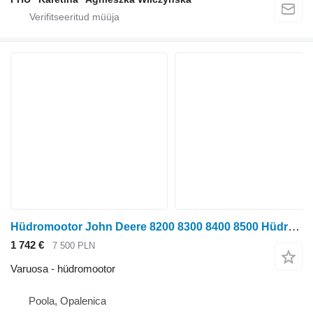
Hüdromootor John Deere 8200 8300 8400 8500 Hüdrauliline mootor AXE83863 tüübi jaoks ratastraktori John Deere 8200 8300 8400 8500
1 742 €
7 500 PLN
Varuosa - hüdromootor
Poola, Opalenica