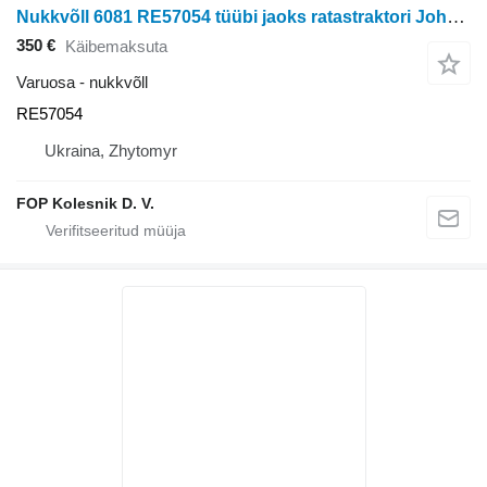
Nukkvõll 6081 RE57054 tüübi jaoks ratastraktori John Deere 8200, 8300, 8400, 2256, 2268, 2264
350 €
Käibemaksuta
Varuosa - nukkvõll
RE57054
Ukraina, Zhytomyr
FOP Kolesnik D. V.