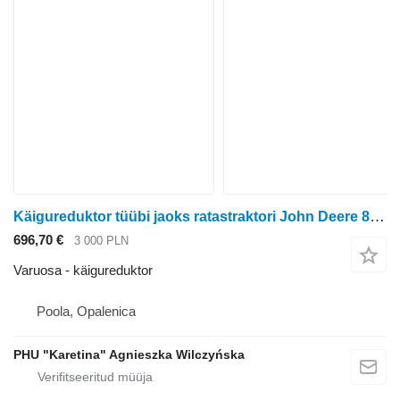
Käigureduktor tüübi jaoks ratastraktori John Deere 8400r
696,70 €
3 000 PLN
Varuosa - käigureduktor
Poola, Opalenica
PHU "Karetina" Agnieszka Wilczyńska