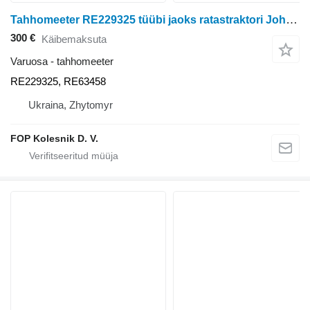
Tahhomeeter RE229325 tüübi jaoks ratastraktori John Deere 8100, 8200, 8300, 8400, 8110, 8210, 8310, 8410, 8120, 8220, 8320, 8420, 8520
300 €
Käibemaksuta
Varuosa - tahhomeeter
RE229325, RE63458
Ukraina, Zhytomyr
FOP Kolesnik D. V.