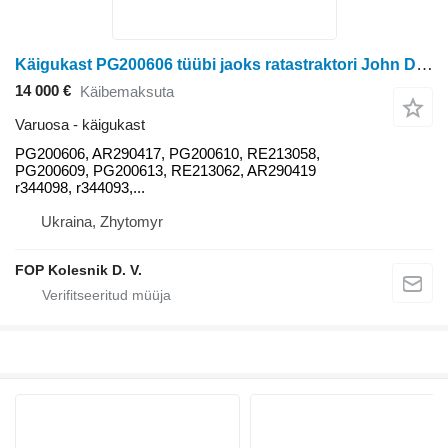
Käigukast PG200606 tüübi jaoks ratastraktori John Deere 8400,8300,8200,8100
14 000 €
Käibemaksuta
Varuosa - käigukast
PG200606, AR290417, PG200610, RE213058,
PG200609, PG200613, RE213062, AR290419
r344098, r344093,...
Ukraina, Zhytomyr
FOP Kolesnik D. V.