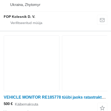
Ukraina, Zhytomyr
FOP Kolesnik D. V.
VEHICLE MONITOR RE185778 tüübi jaoks ratastraktori John Deere 8100, 8200, 8300, 8400
500 €
Käibemaksuta