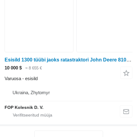
Esisild 1300 tüübi jaoks ratastraktori John Deere 8100, 8200, 8300, 8400
10 000 $
≈ 8 655 €
Varuosa - esisild
Ukraina, Zhytomyr
FOP Kolesnik D. V.