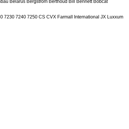
nbau
Belarus
Bergstrom
Berthoud
Bill Bennett
Bobcat
20
7230
7240
7250
CS
CVX
Farmall
International
JX
Luxxum