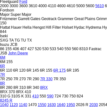
Fleetguard
Ford
2000
3000
3600
3610
4000
4110
4600
4610
5000
5600
5610
6
Fordson
Major
Super Major
Fritzmeier
Garrett
Gates
Geotrack
Grammer
Great Plains
Grim
150
Hattat
Hauer
Hella
Hengst
Hifi Filter
Holset
Hydac
Hydrema
Hy
844
Iseki
SXG
TA
TG
TU
TX
Isuzu
JCB
86
155
406
407
427
520
530
533
540
550
560
8310
Fastrac
JSB
John Deere
6M
6M 155
6R
6R 110
6R 120
6R 145
6R 155
6R 175
6R 195
7R
7R 250
7R 270
7R 290
7R 330
7R 350
8R
8R 280
8R 310
8R 340
8RX
8RX 370
8RX 410
310 G
310S K
331
410
550
590
724
730
750
824
8245 R
1040
1120
1140
1470
1550
1630
1640
1950
2026 R
2030
205