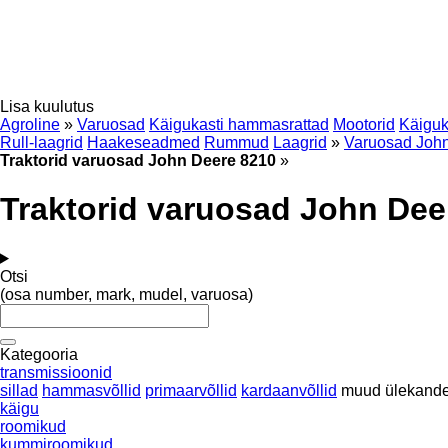
Lisa kuulutus
Agroline
»
Varuosad
Käigukasti hammasrattad
Mootorid
Käiguk
Rull-laagrid
Haakeseadmed
Rummud
Laagrid
»
Varuosad Joh
Traktorid varuosad John Deere 8210
»
Traktorid varuosad John Dee
Otsi
(osa number, mark, mudel, varuosa)
Kategooria
transmissioonid
sillad
hammasvõllid
primaarvõllid
kardaanvõllid
muud ülekande
käigu
roomikud
kummiroomikud