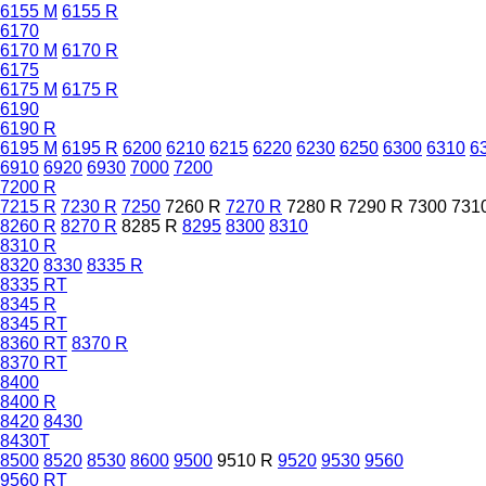
6155 M
6155 R
6170
6170 M
6170 R
6175
6175 M
6175 R
6190
6190 R
6195 M
6195 R
6200
6210
6215
6220
6230
6250
6300
6310
6
6910
6920
6930
7000
7200
7200 R
7215 R
7230 R
7250
7260 R
7270 R
7280 R
7290 R
7300
731
8260 R
8270 R
8285 R
8295
8300
8310
8310 R
8320
8330
8335 R
8335 RT
8345 R
8345 RT
8360 RT
8370 R
8370 RT
8400
8400 R
8420
8430
8430T
8500
8520
8530
8600
9500
9510 R
9520
9530
9560
9560 RT