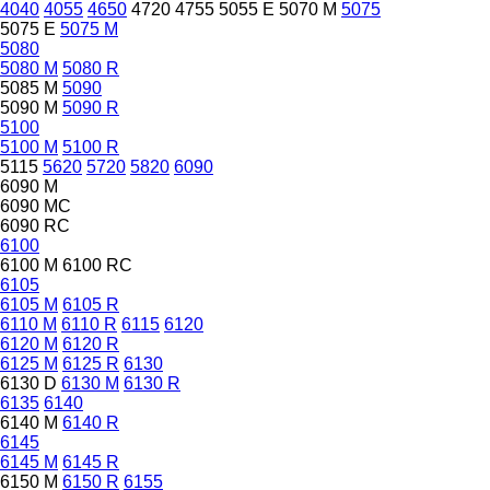
4040
4055
4650
4720
4755
5055 E
5070 M
5075
5075 E
5075 M
5080
5080 M
5080 R
5085 M
5090
5090 M
5090 R
5100
5100 M
5100 R
5115
5620
5720
5820
6090
6090 M
6090 MC
6090 RC
6100
6100 M
6100 RC
6105
6105 M
6105 R
6110 M
6110 R
6115
6120
6120 M
6120 R
6125 M
6125 R
6130
6130 D
6130 M
6130 R
6135
6140
6140 M
6140 R
6145
6145 M
6145 R
6150 M
6150 R
6155