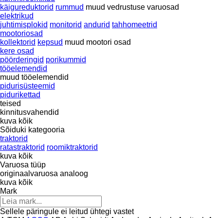
käigureduktorid
rummud
muud vedrustuse varuosad
elektrikud
juhtimisplokid
monitorid
andurid
tahhomeetrid
mootoriosad
kollektorid
kepsud
muud mootori osad
kere osad
pöörderingid
porikummid
tööelemendid
muud tööelemendid
pidurisüsteemid
pidurikettad
teised
kinnitusvahendid
kuva kõik
Sõiduki kategooria
traktorid
ratastraktorid
roomiktraktorid
kuva kõik
Varuosa tüüp
originaalvaruosa
analoog
kuva kõik
Mark
Sellele päringule ei leitud ühtegi vastet