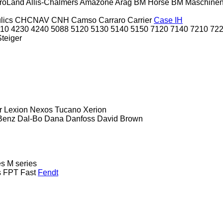
roLand
Allis-Chalmers
Amazone
Arag
BM Horse
BM Maschine
lics
CHCNAV
CNH
Camso
Carraro
Carrier
Case IH
10
4230
4240
5088
5120
5130
5140
5150
7120
7140
7210
72
Steiger
r
Lexion
Nexos
Tucano
Xerion
Benz
Dal-Bo
Dana
Danfoss
David Brown
es
M series
s
FPT
Fast
Fendt