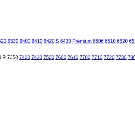
320
6330
6400
6410
6420 S
6430 Premium
6506
6510
6520
65
0 R
7350
7400
7430
7500
7600
7610
7700
7710
7720
7730
78