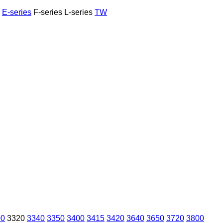
E-series
F-series
L-series
TW
00
3320
3340
3350
3400
3415
3420
3640
3650
3720
3800