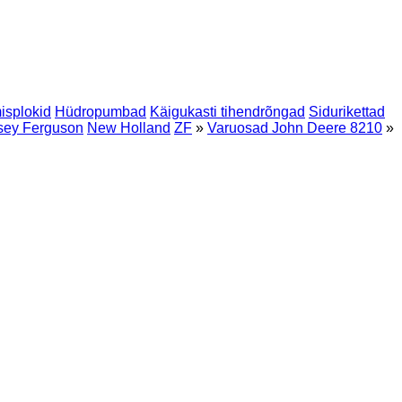
isplokid
Hüdropumbad
Käigukasti tihendrõngad
Sidurikettad
ey Ferguson
New Holland
ZF
»
Varuosad John Deere 8210
»