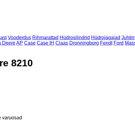
ast
Vooderdus
Rihmarattad
Hüdrosilindrid
Hüdrojagajad
Juhtim
n Deere
AP
Case
Case IH
Claas
Dronningborg
Fendt
Ford
Mass
re 8210
 varuosad