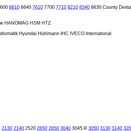
600
6610
6640
7610
7700
7710
8210
8340
8630
County
Dexta
me
HANOMAG
HSM
HTZ
dromatik
Hyundai
Hürlimann
IHC
IVECO
International
4
2130
2140
2520
2650
2850
3040
3045 R
3050
3130
3140
32