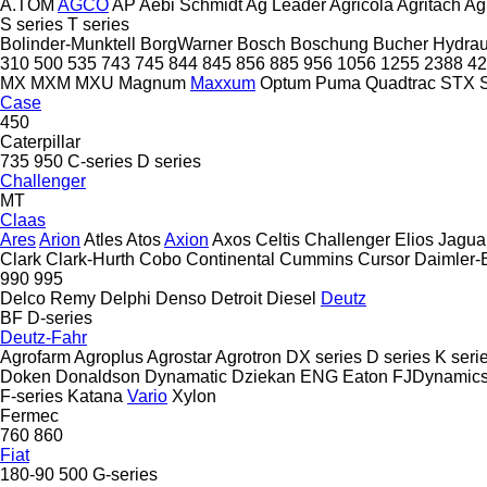
A.TOM
AGCO
AP
Aebi Schmidt
Ag Leader
Agricola
Agritach
Ag
S series
T series
Bolinder-Munktell
BorgWarner
Bosch
Boschung
Bucher Hydrau
310
500
535
743
745
844
845
856
885
956
1056
1255
2388
42
MX
MXM
MXU
Magnum
Maxxum
Optum
Puma
Quadtrac
STX
Case
450
Caterpillar
735
950
C-series
D series
Challenger
MT
Claas
Ares
Arion
Atles
Atos
Axion
Axos
Celtis
Challenger
Elios
Jagua
Clark
Clark-Hurth
Cobo
Continental
Cummins
Cursor
Daimler-
990
995
Delco Remy
Delphi
Denso
Detroit Diesel
Deutz
BF
D-series
Deutz-Fahr
Agrofarm
Agroplus
Agrostar
Agrotron
DX series
D series
K seri
Doken
Donaldson
Dynamatic
Dziekan
ENG
Eaton
FJDynamic
F-series
Katana
Vario
Xylon
Fermec
760
860
Fiat
180-90
500
G-series