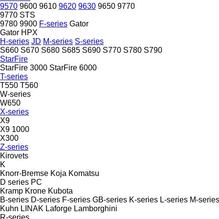
9570
9600
9610
9620
9630
9650
9770
9770 STS
9780
9900
F-series
Gator
Gator HPX
H-series
JD
M-series
S-series
S660
S670
S680
S685
S690
S770
S780
S790
StarFire
StarFire 3000
StarFire 6000
T-series
T550
T560
W-series
W650
X-series
X9
X9 1000
X300
Z-series
Kirovets
K
Knorr-Bremse
Koja
Komatsu
D series
PC
Kramp
Krone
Kubota
B-series
D-series
F-series
GB-series
K-series
L-series
M-serie
Kuhn
LINAK
Laforge
Lamborghini
R-series