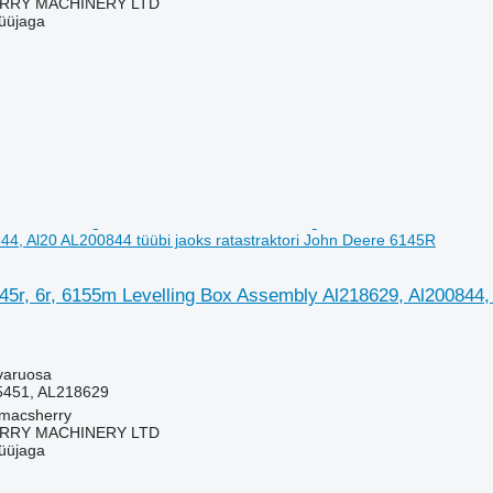
RY MACHINERY LTD
üüjaga
44, Al20 AL200844 tüübi jaoks ratastraktori John Deere 6145R
5r, 6r, 6155m Levelling Box Assembly Al218629, Al200844, 
varuosa
5451, AL218629
tmacsherry
RY MACHINERY LTD
üüjaga