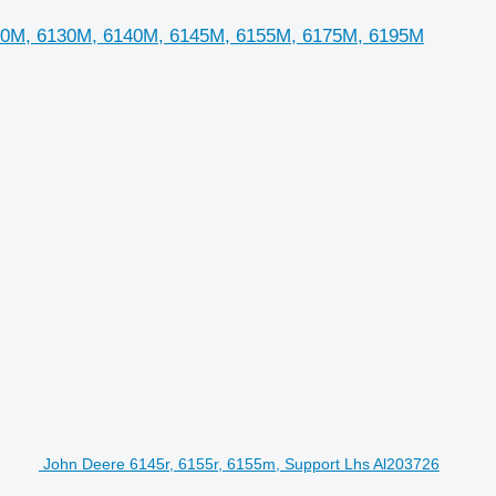
6120M, 6130M, 6140M, 6145M, 6155M, 6175M, 6195M
John Deere 6145r, 6155r, 6155m, Support Lhs Al203726