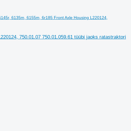
 6145r, 6135m, 6155m, 6r185 Front Axle Housing L220124,
20124, 750.01.07 750.01.059.61 tüübi jaoks ratastraktori