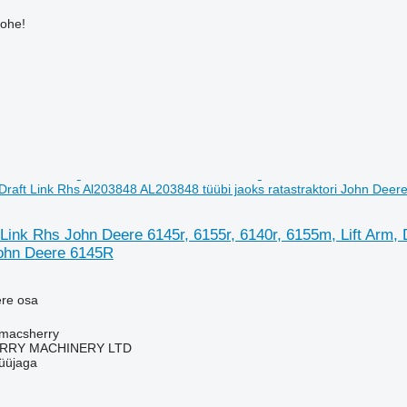
kohe!
 Draft Link Rhs Al203848 AL203848 tüübi jaoks ratastraktori John Dee
t Link Rhs John Deere 6145r, 6155r, 6140r, 6155m, Lift Arm,
John Deere 6145R
ere osa
tmacsherry
RY MACHINERY LTD
üüjaga