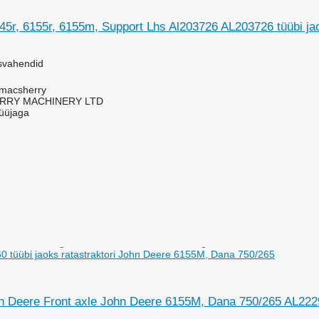
5r, 6155r, 6155m, Support Lhs Al203726 AL203726 tüübi jao
usvahendid
tmacsherry
RY MACHINERY LTD
üüjaga
 tüübi jaoks ratastraktori John Deere 6155M, Dana 750/265
hn Deere Front axle John Deere 6155M, Dana 750/265 AL2229