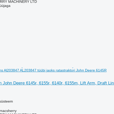
RY MACHINERY LTD
üüjaga
Lhs Al203847 AL203847 tüübi jaoks ratastraktori John Deere 6145R
 John Deere 6145r, 6155r, 6140r, 6155m, Lift Arm, Draft Li
psüsteem
tmacsherry