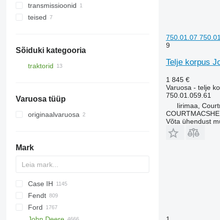
transmissioonid
rattavõllid
esirippsüsteemid
teised
muud vedrustuse varuosad
muud kere osad
telje korpused
tihendrõngad
750.01.07 750.01.
varuosad
9
Sõiduki kategooria
kinnitusvahendid
Telje korpus J
traktorid
ratastraktorid
1 845 €
Varuosa - telje k
750.01.059.61
Varuosa tüüp
Iirimaa, Cour
COURTMACSHER
originaalvaruosa
Võta ühendust m
Mark
Case IH
S series
Fendt
T series
310
450
735
MT
Ares
990
BF
Agrofarm
Ford
500
950
Arion
995
D-series
Agroplus
F-series
760
180-90
John Deere
535
C-series
Atles
Agrostar
Katana
860
500
2000
Major
150
906
844
SXG
86
1