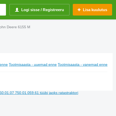
Logi sisse / Registreeru
Lisa kuulutus
John Deere 6155 M
enne
Tootmisaasta - uuemad enne
Tootmisaasta - vanemad enne