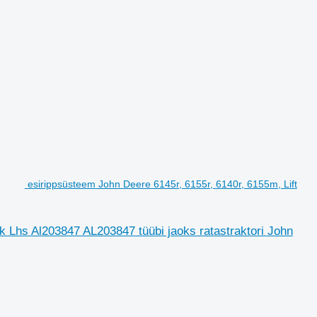
esirippsüsteem John Deere 6145r, 6155r, 6140r, 6155m, Lift
nk Lhs Al203847 AL203847 tüübi jaoks ratastraktori John