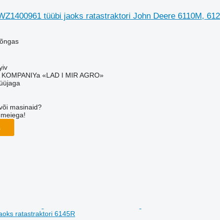
WZ1400961 tüübi jaoks ratastraktori John Deere 6110M, 
rõngas
yiv
KOMPANIYa «LAD I MIR AGRO»
üüjaga
või masinaid?
 meiega!
s
aoks ratastraktori 6145R