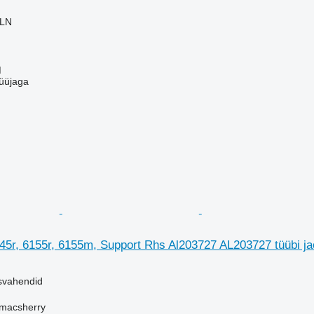
PLN
M
üüjaga
5r, 6155r, 6155m, Support Rhs Al203727 AL203727 tüübi ja
usvahendid
tmacsherry