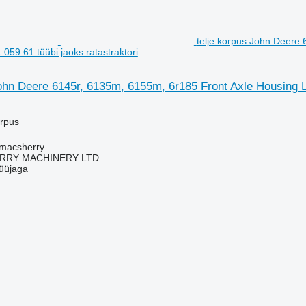
telje korpus John Deere
059.61 tüübi jaoks ratastraktori
ohn Deere 6145r, 6135m, 6155m, 6r185 Front Axle Housing L2
orpus
tmacsherry
RY MACHINERY LTD
üüjaga