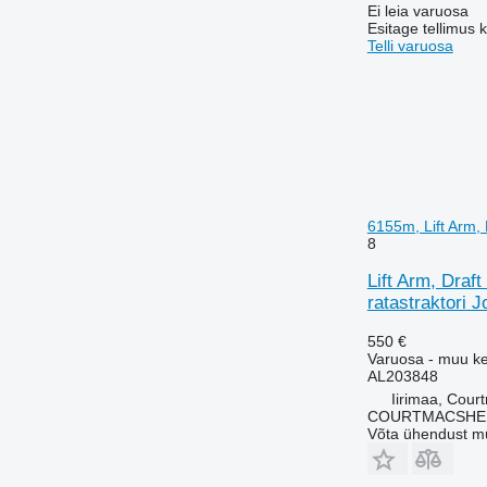
Ei leia varuosa
6400
8150
Esitage tellimus 
6410
8220
Telli varuosa
6420 S
8240
6430 Premium
8250
6506
8280
6510
8480
6520
8650
6530
8660
6600
8670
6155m, Lift Arm,
8
6610
8690
6620
8737
Lift Arm, Draf
ratastraktori 
6630
6710
550 €
6800
Varuosa - muu k
AL203848
6810
Iirimaa, Cour
6820
COURTMACSHER
6830
Võta ühendust m
6900
6910