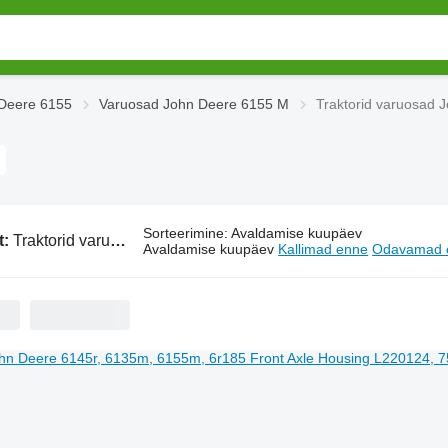
Deere 6155
Varuosad John Deere 6155 M
Traktorid varuosad 
Sorteerimine
:
Avaldamise kuupäev
t:
Traktorid varuosad John Deere 6155 M
Avaldamise kuupäev
Kallimad enne
Odavamad 