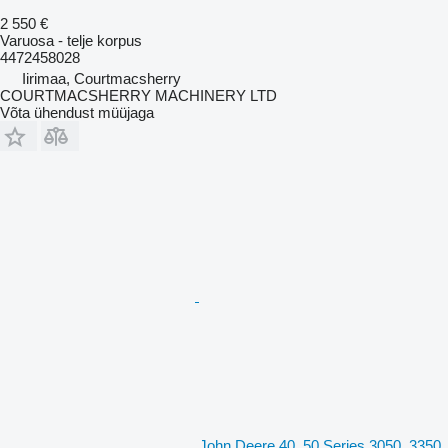
2 550 €
Varuosa - telje korpus
4472458028
Iirimaa, Courtmacsherry
COURTMACSHERRY MACHINERY LTD
Võta ühendust müüjaga
John Deere 40, 50 Series 3050, 3350,