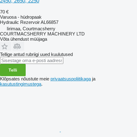
2450, 2650, 2250
70 €
Varuosa - hüdropaak
Hydraulic Rezervoir AL66857
Iirimaa, Courtmacsherry
COURTMACSHERRY MACHINERY LTD
Võta ühendust müüjaga
Tellige antud rubriigi uued kuulutused
Telli
Klõpsates nõustute meie
privaatsuspoliitikaga
ja
kasutustingimustega
.