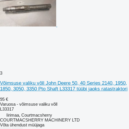
3
Võimsuse valiku võll John Deere 50, 40 Series 2140, 1950,
1850, 3050, 3350 Pto Shaft L33317 tüübi jaoks ratastraktori
95 €
Varuosa - võimsuse valiku võll
L33317
Iirimaa, Courtmacsherry
COURTMACSHERRY MACHINERY LTD
Võta ühendust müüjaga