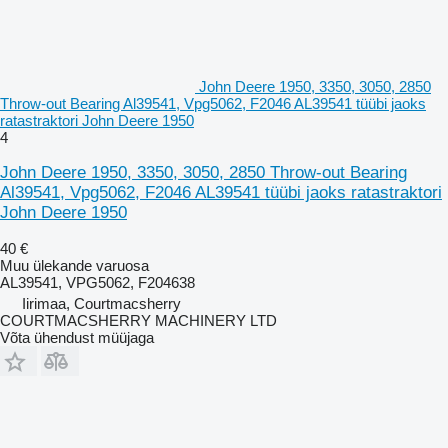
John Deere 1950, 3350, 3050, 2850
Throw-out Bearing Al39541, Vpg5062, F2046 AL39541 tüübi jaoks
ratastraktori John Deere 1950
4
John Deere 1950, 3350, 3050, 2850 Throw-out Bearing
Al39541, Vpg5062, F2046 AL39541 tüübi jaoks ratastraktori
John Deere 1950
40 €
Muu ülekande varuosa
AL39541, VPG5062, F204638
Iirimaa, Courtmacsherry
COURTMACSHERRY MACHINERY LTD
Võta ühendust müüjaga