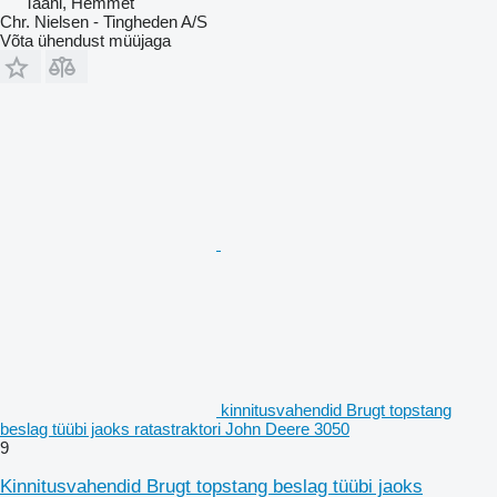
Taani, Hemmet
Chr. Nielsen - Tingheden A/S
Võta ühendust müüjaga
kinnitusvahendid Brugt topstang
beslag tüübi jaoks ratastraktori John Deere 3050
9
Kinnitusvahendid Brugt topstang beslag tüübi jaoks