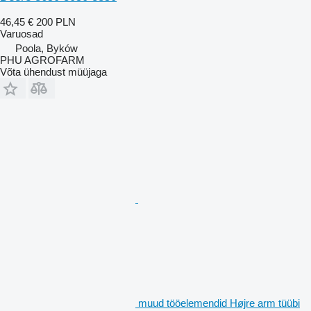
46,45 €
200 PLN
Varuosad
Poola, Byków
PHU AGROFARM
Võta ühendust müüjaga
muud tööelemendid Højre arm tüübi