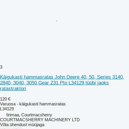
3
Käigukasti hammasratas John Deere 40, 50, Series 3140,
2840, 3040, 3050 Gear Z31 Pto L34129 tüübi jaoks
ratastraktori
120 €
Varuosa - käigukasti hammasratas
L34129
Iirimaa, Courtmacsherry
COURTMACSHERRY MACHINERY LTD
Võta ühendust müüjaga