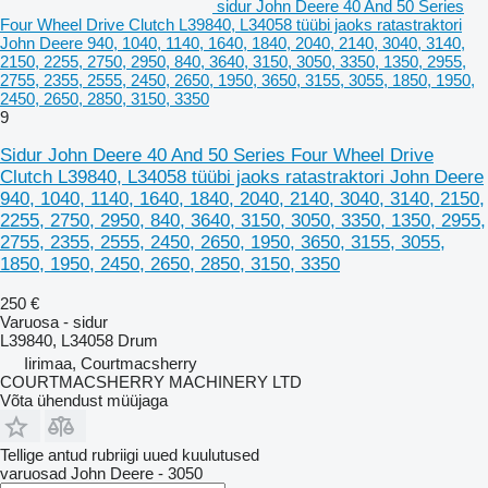
sidur John Deere 40 And 50 Series
Four Wheel Drive Clutch L39840, L34058 tüübi jaoks ratastraktori
John Deere 940, 1040, 1140, 1640, 1840, 2040, 2140, 3040, 3140,
2150, 2255, 2750, 2950, 840, 3640, 3150, 3050, 3350, 1350, 2955,
2755, 2355, 2555, 2450, 2650, 1950, 3650, 3155, 3055, 1850, 1950,
2450, 2650, 2850, 3150, 3350
9
Sidur John Deere 40 And 50 Series Four Wheel Drive
Clutch L39840, L34058 tüübi jaoks ratastraktori John Deere
940, 1040, 1140, 1640, 1840, 2040, 2140, 3040, 3140, 2150,
2255, 2750, 2950, 840, 3640, 3150, 3050, 3350, 1350, 2955,
2755, 2355, 2555, 2450, 2650, 1950, 3650, 3155, 3055,
1850, 1950, 2450, 2650, 2850, 3150, 3350
250 €
Varuosa - sidur
L39840, L34058 Drum
Iirimaa, Courtmacsherry
COURTMACSHERRY MACHINERY LTD
Võta ühendust müüjaga
Tellige antud rubriigi uued kuulutused
varuosad
John Deere - 3050