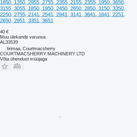
1850, 1350, 2955, 2755, 2355, 2155, 2355, 1950, 3650,
3155, 3055, 1850, 1950, 2450, 2650, 2850, 3150, 3350,
2250, 2755, 2141, 2541, 2941, 3141, 3641, 1641, 2251,
2650, 2951, 3351, 3651
40 €
Muu ülekande varuosa
AL33539
Iirimaa, Courtmacsherry
COURTMACSHERRY MACHINERY LTD
Võta ühendust müüjaga