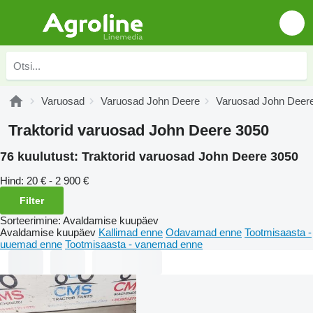
Varuosad
Varuosad John Deere
Varuosad John Deer
Traktorid varuosad John Deere 3050
76 kuulutust:
Traktorid varuosad John Deere 3050
Hind:
20 € - 2 900 €
Filter
Sorteerimine
:
Avaldamise kuupäev
Avaldamise kuupäev
Kallimad enne
Odavamad enne
Tootmisaasta -
uuemad enne
Tootmisaasta - vanemad enne