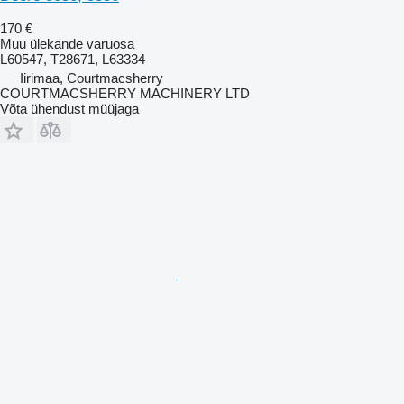
170 €
Muu ülekande varuosa
L60547, T28671, L63334
Iirimaa, Courtmacsherry
COURTMACSHERRY MACHINERY LTD
Võta ühendust müüjaga