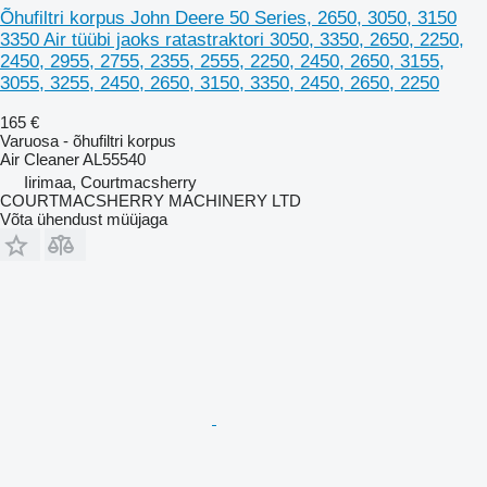
Õhufiltri korpus John Deere 50 Series, 2650, 3050, 3150
3350 Air tüübi jaoks ratastraktori 3050, 3350, 2650, 2250,
2450, 2955, 2755, 2355, 2555, 2250, 2450, 2650, 3155,
3055, 3255, 2450, 2650, 3150, 3350, 2450, 2650, 2250
165 €
Varuosa - õhufiltri korpus
Air Cleaner AL55540
Iirimaa, Courtmacsherry
COURTMACSHERRY MACHINERY LTD
Võta ühendust müüjaga