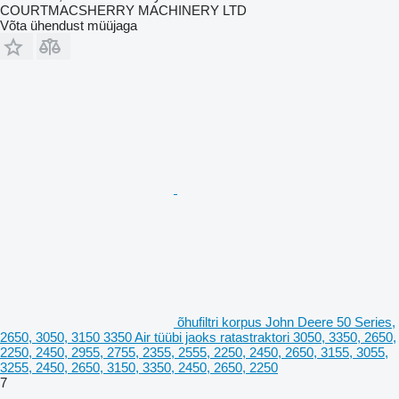
COURTMACSHERRY MACHINERY LTD
Võta ühendust müüjaga
õhufiltri korpus John Deere 50 Series,
2650, 3050, 3150 3350 Air tüübi jaoks ratastraktori 3050, 3350, 2650,
2250, 2450, 2955, 2755, 2355, 2555, 2250, 2450, 2650, 3155, 3055,
3255, 2450, 2650, 3150, 3350, 2450, 2650, 2250
7