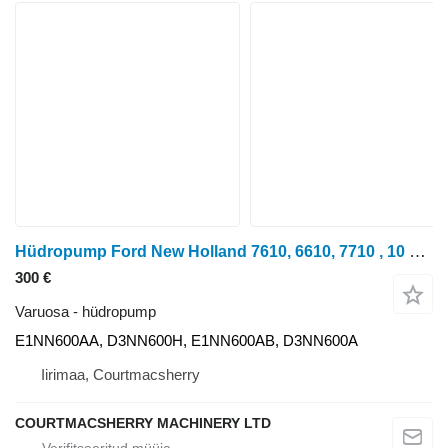
Hüdropump Ford New Holland 7610, 6610, 7710 , 10 Series, Hydraulic Pump Assy E1 E1NN600AA tüübi jaoks ratastraktori Ford 7710
300 €
Varuosa - hüdropump
E1NN600AA, D3NN600H, E1NN600AB, D3NN600A
Iirimaa, Courtmacsherry
COURTMACSHERRY MACHINERY LTD