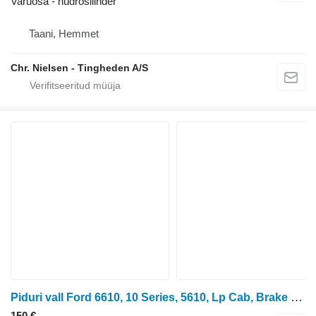
Varuosa - hüdrosilinder
Taani, Hemmet
Chr. Nielsen - Tingheden A/S
Piduri vall Ford 6610, 10 Series, 5610, Lp Cab, Brake Controle Shaft D9NN2N337JA tüübi jaoks ratastraktori Ford 5110, 5610, 6610, 6710, 6810, 7010, 7410, 7610
150 €