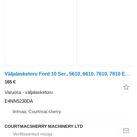
Väljalasketoru Ford 10 Ser., 5610, 6610, 7610, 7810 Engine Exhaust Pipe , E4NN5230DA tüübi jaoks ratastraktori
165 €
Varuosa - väljalasketoru
E4NN5230DA
Iirimaa, Courtmacsherry
COURTMACSHERRY MACHINERY LTD