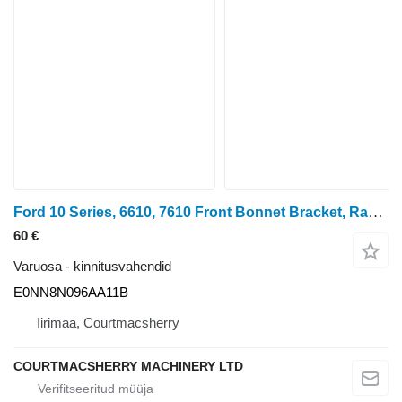
Ford 10 Series, 6610, 7610 Front Bonnet Bracket, Radiator Shell E0nn8 E0NN8N096AA11B tüübi jaoks ratastraktori
60 €
Varuosa - kinnitusvahendid
E0NN8N096AA11B
Iirimaa, Courtmacsherry
COURTMACSHERRY MACHINERY LTD