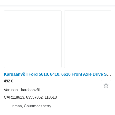
Kardaanvõll Ford 5610, 6410, 6610 Front Axle Drive Shaft Car118613, 83957852, 118 CAR118613 tüübi jaoks ratastraktori
492 €
Varuosa - kardaanvõll
CAR118613, 83957852, 118613
Iirimaa, Courtmacsherry