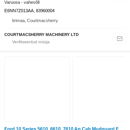
Varuosa - vahevõll
E6NN7Z013AA, 83960004
Iirimaa, Courtmacsherry
COURTMACSHERRY MACHINERY LTD
Ford 10 Series 5610, 6610, 7610 Ap Cab Mudguard Fender Kit Steel E3nn E3NN16R372AA tüübi jaoks ratastraktori