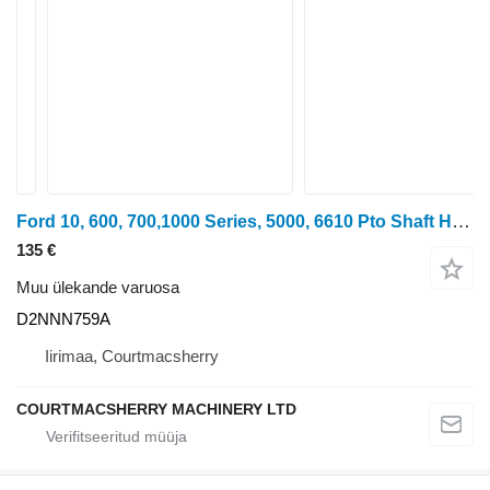
Ford 10, 600, 700,1000 Series, 5000, 6610 Pto Shaft Housing D2NNN759A tüübi jaoks ratastraktori
135 €
Muu ülekande varuosa
D2NNN759A
Iirimaa, Courtmacsherry
COURTMACSHERRY MACHINERY LTD