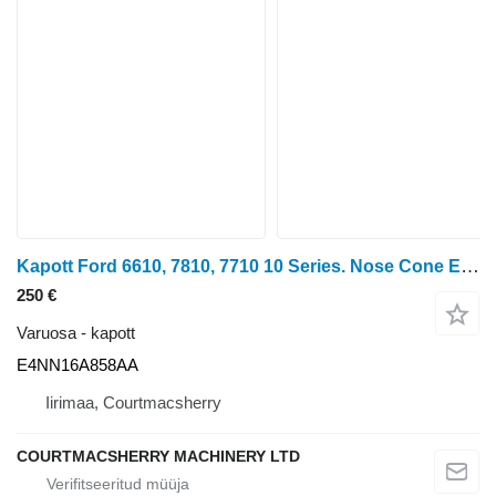
Kapott Ford 6610, 7810, 7710 10 Series. Nose Cone E4nn16a858ab, E4nn16a858ab E4NN16A858AA tüübi jaoks ratastraktori 6610
250 €
Varuosa - kapott
E4NN16A858AA
Iirimaa, Courtmacsherry
COURTMACSHERRY MACHINERY LTD