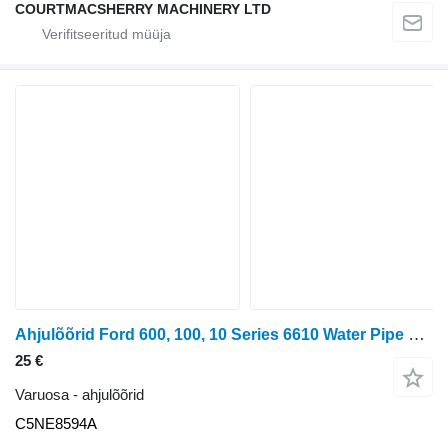
COURTMACSHERRY MACHINERY LTD
Ahjulõõrid Ford 600, 100, 10 Series 6610 Water Pipe Manifold C5ne8594a, C7nn8594 C5NE8594A tüübi jaoks ratastraktori
25 €
Varuosa - ahjulõõrid
C5NE8594A