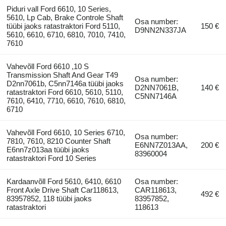
Piduri vall Ford 6610, 10 Series,
5610, Lp Cab, Brake Controle Shaft
Osa number:
tüübi jaoks ratastraktori Ford 5110,
150 €
D9NN2N337JA
5610, 6610, 6710, 6810, 7010, 7410,
7610
Vahevõll Ford 6610 ,10 S
Transmission Shaft And Gear T49
Osa number:
D2nn7061b, C5nn7146a tüübi jaoks
D2NN7061B,
140 €
ratastraktori Ford 6610, 5610, 5110,
C5NN7146A
7610, 6410, 7710, 6610, 7610, 6810,
6710
Vahevõll Ford 6610, 10 Series 6710,
Osa number:
7810, 7610, 8210 Counter Shaft
E6NN7Z013AA,
200 €
E6nn7z013aa tüübi jaoks
83960004
ratastraktori Ford 10 Series
Kardaanvõll Ford 5610, 6410, 6610
Osa number:
Front Axle Drive Shaft Car118613,
CAR118613,
492 €
83957852, 118 tüübi jaoks
83957852,
ratastraktori
118613