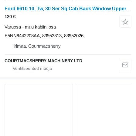
Ford 6610 10, Tw, 30 Ser Sq Cab Back Window Upper Frame E5nn9442208aa E5NN9442208AA tüübi jaoks ratastraktori
120 €
Varuosa - muu kabiini osa
E5NN9442208AA, 83953313, 83952026
Iirimaa, Courtmacsherry
COURTMACSHERRY MACHINERY LTD