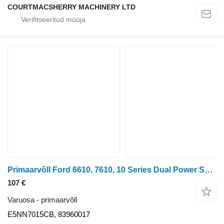
COURTMACSHERRY MACHINERY LTD
Primaarvõll Ford 6610, 7610, 10 Series Dual Power Shaft E5NN7015CB tüübi jaoks ratastraktori Ford 6610
107 €
Varuosa - primaarvõll
E5NN7015CB, 83960017