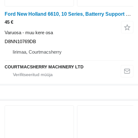
Ford New Holland 6610, 10 Series, Batterry Support Bracket D8nn10769d D8NN10769DB tüübi jaoks ratastraktori
45 €
Varuosa - muu kere osa
D8NN10769DB
Iirimaa, Courtmacsherry
COURTMACSHERRY MACHINERY LTD