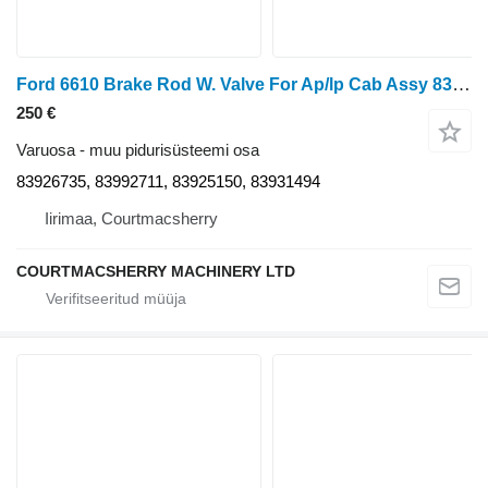
Ford 6610 Brake Rod W. Valve For Ap/lp Cab Assy 83926735, 83992711, 8 tüübi jaoks ratastraktori
250 €
Varuosa - muu pidurisüsteemi osa
83926735, 83992711, 83925150, 83931494
Iirimaa, Courtmacsherry
COURTMACSHERRY MACHINERY LTD