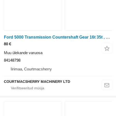
Ford 5000 Transmission Countershaft Gear 16t 35t , 81822961, 84148798 tüübi jaoks ratastraktori Ford 6410, 7010, 7710, 6810, 5110, 6710, 7610, 8010, 5610, 7810, 6610, 7610
80 €
Muu ülekande varuosa
84148798
Iirimaa, Courtmacsherry
COURTMACSHERRY MACHINERY LTD