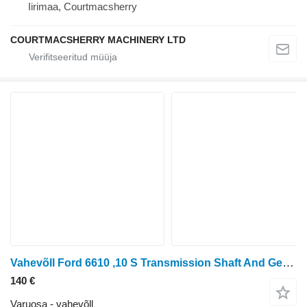
Iirimaa, Courtmacsherry
COURTMACSHERRY MACHINERY LTD
Vahevõll Ford 6610 ,10 S Transmission Shaft And Gear T49 D2nn7061b, C5nn7146a D2NN7061B tüübi jaoks ratastraktori Ford 6610, 5610, 5110, 7610, 6410, 7710, 6610, 7610, 6810, 6710
140 €
Varuosa - vahevõll