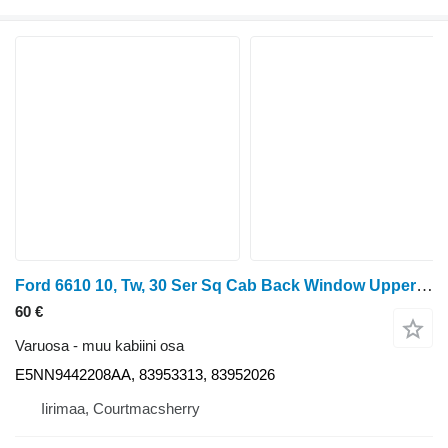
Ford 6610 10, Tw, 30 Ser Sq Cab Back Window Upper Frame Damaged E5nn9 E5NN9442208AA tüübi jaoks ratastraktori
60 €
Varuosa - muu kabiini osa
E5NN9442208AA, 83953313, 83952026
Iirimaa, Courtmacsherry