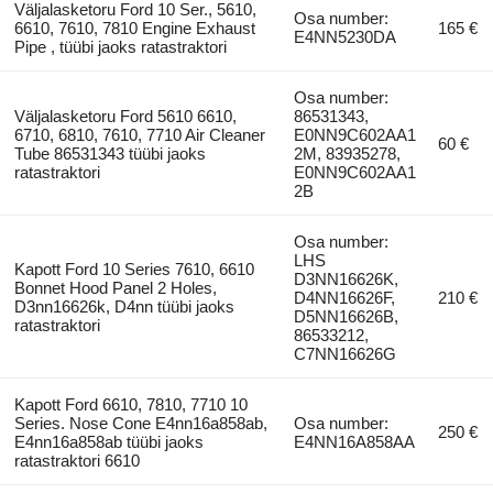
Väljalasketoru Ford 10 Ser., 5610,
Osa number:
6610, 7610, 7810 Engine Exhaust
165 €
E4NN5230DA
Pipe , tüübi jaoks ratastraktori
Osa number:
Väljalasketoru Ford 5610 6610,
86531343,
6710, 6810, 7610, 7710 Air Cleaner
E0NN9C602AA1
60 €
Tube 86531343 tüübi jaoks
2M, 83935278,
ratastraktori
E0NN9C602AA1
2B
Osa number:
LHS
Kapott Ford 10 Series 7610, 6610
D3NN16626K,
Bonnet Hood Panel 2 Holes,
D4NN16626F,
210 €
D3nn16626k, D4nn tüübi jaoks
D5NN16626B,
ratastraktori
86533212,
C7NN16626G
Kapott Ford 6610, 7810, 7710 10
Series. Nose Cone E4nn16a858ab,
Osa number:
250 €
E4nn16a858ab tüübi jaoks
E4NN16A858AA
ratastraktori 6610