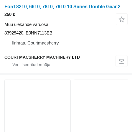
Ford 8210, 6610, 7810, 7910 10 Series Double Gear 23, 37 T 83929420, tüübi jaoks ratastraktori Ford 10 Series
250 €
Muu ülekande varuosa
83929420, E0NN7113EB
Iirimaa, Courtmacsherry
COURTMACSHERRY MACHINERY LTD