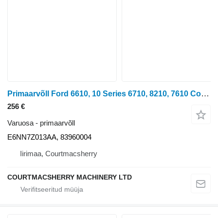
Primaarvõll Ford 6610, 10 Series 6710, 8210, 7610 Counter Shaft E6nn7z013aa, 8396 E6NN7Z013AA tüübi jaoks ratastraktori Ford 10 Series
256 €
Varuosa - primaarvõll
E6NN7Z013AA, 83960004
Iirimaa, Courtmacsherry
COURTMACSHERRY MACHINERY LTD