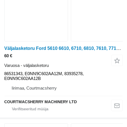
Väljalasketoru Ford 5610 6610, 6710, 6810, 7610, 7710 Air Cleaner Tube 86531343 tüübi jaoks ratastraktori
60 €
Varuosa - väljalasketoru
86531343, E0NN9C602AA12M, 83935278,
E0NN9C602AA12B
Iirimaa, Courtmacsherry
COURTMACSHERRY MACHINERY LTD