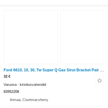
Ford 6610, 10, 30, Tw Super Q Gas Strut Bracket Pair 83952208 tüübi jaoks ratastraktori
32 €
Varuosa - kinnitusvahendid
83952208
Iirimaa, Courtmacsherry