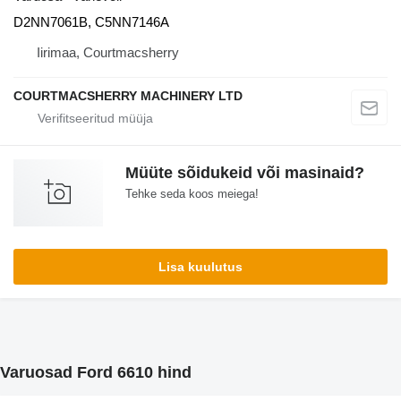
D2NN7061B, C5NN7146A
Iirimaa, Courtmacsherry
COURTMACSHERRY MACHINERY LTD
Müüte sõidukeid või masinaid?
Tehke seda koos meiega!
Lisa kuulutus
Varuosad Ford 6610 hind