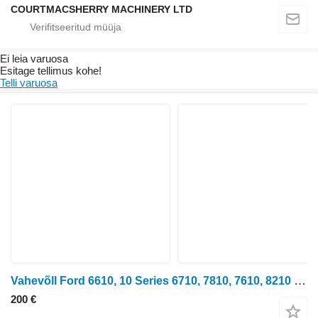
COURTMACSHERRY MACHINERY LTD
Ei leia varuosa
Esitage tellimus kohe!
Telli varuosa
Vahevõll Ford 6610, 10 Series 6710, 7810, 7610, 8210 Counter Shaft E6nn7z013aa E6NN7Z013AA tüübi jaoks ratastraktori Ford 10 Series
200 €