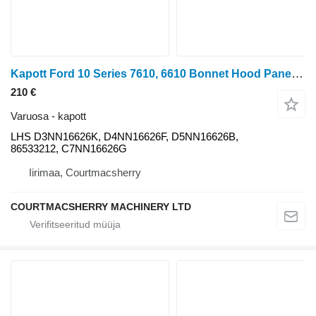
Kapott Ford 10 Series 7610, 6610 Bonnet Hood Panel 2 Holes, D3nn16626k, D4nn LHS tüübi jaoks ratastraktori
210 €
Varuosa - kapott
LHS D3NN16626K, D4NN16626F, D5NN16626B,
86533212, C7NN16626G
Iirimaa, Courtmacsherry
COURTMACSHERRY MACHINERY LTD