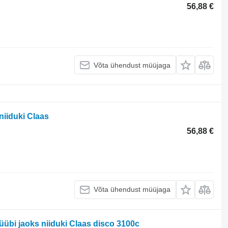
56,88 €
Võta ühendust müüjaga
niiduki Claas
56,88 €
Võta ühendust müüjaga
üübi jaoks niiduki Claas disco 3100c