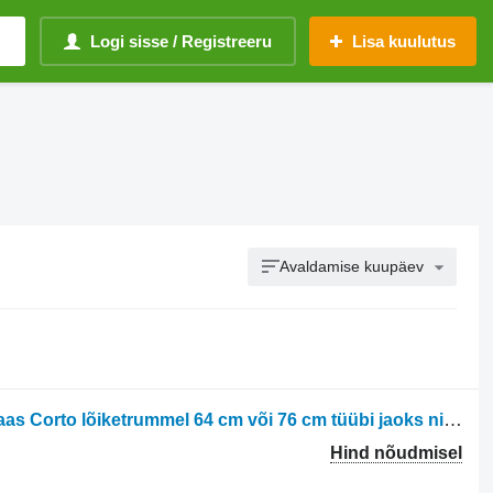
Logi sisse / Registreeru
Lisa kuulutus
Avaldamise kuupäev
Corto bęben tnący 64cm lub 76cm Claas Corto lõiketrummel 64 cm või 76 cm tüübi jaoks niiduki Claas
Hind nõudmisel