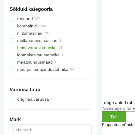
muud tööelemendid
Sõiduki kategooria
traktorid
kombainid
ratastraktorid
niidumasinad
roomiktraktorid
suhkrupeedikombainid
mullaharimismasinad
teraviljakombainid
maisi lõikusmasinad
heinavarumistehnika
söödakombainid
rapsilauad
kultivaatorid
loomakasvatustehnika
maisikombainid
rootorniidukid
heinakaarutid
maatulundusmaad
muud kombainid
viljaheedrid
isetühjenduvad haagised
loomakasvatustehnika
muu põllumajandustehnika
niidukid
elevaatorid ja viljahoidlad
põhupurustid
põllumajanduslikud laadurid
rehad
Varuosa tüüp
originaalvaruosa
Tellige antud rub
Telli
Mark
Klõpsates nõust