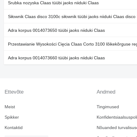
Srubka nozyska Claas tüübi jaoks niiduki Claas
Siłownik Claas disco 3100c siłownik tüübi jaoks niiduki Claas disco
Adra korpus 0014073650 tüübi jaoks niiduki Claas
Przestawianie Wysokości Cięcia Claas Corto 3100 lõikekõrguse re
Adra korpus 0014073660 tüübi jaoks niiduki Claas
Ettevõte
Andmed
Meist
Tingimused
Spikker
Konfidentsiaalsuspoli
Kontaktid
Nõuanded turvalisus