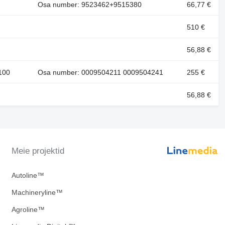
Osa number: 9523462+9515380
66,77 €
510 €
56,88 €
100
Osa number: 0009504211 0009504241
255 €
56,88 €
Meie projektid
Autoline™
Machineryline™
Agroline™