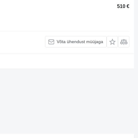
510 €
Võta ühendust müüjaga