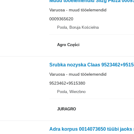
Muud tööelemendid Ślizg Płoza 00093
Varuosa - muud tööelemendid
0009365620
Poola, Boruja Kościelna
Agro Części
Srubka nozyska Claas 9523462+951538
Varuosa - muud tööelemendid
9523462+9515380
Poola, Wierzbno
JURAGRO
Adra korpus 0014073650 tüübi jaoks 