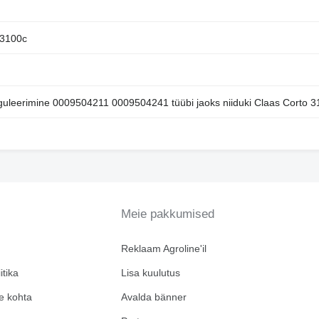
 3100c
guleerimine 0009504211 0009504241 tüübi jaoks niiduki Claas Corto 3
Meie pakkumised
Reklaam Agroline'il
itika
Lisa kuulutus
e kohta
Avalda bänner