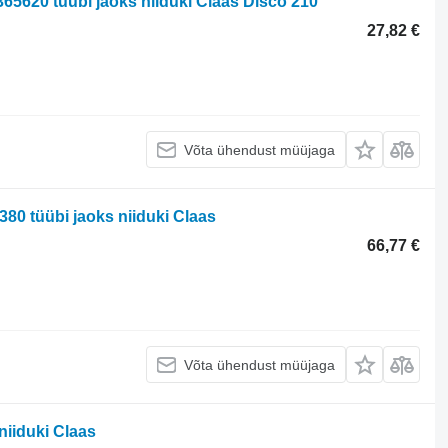
65620 tüübi jaoks niiduki Claas Disco 210
27,82 €
Võta ühendust müüjaga
0 tüübi jaoks niiduki Claas
66,77 €
Võta ühendust müüjaga
niiduki Claas