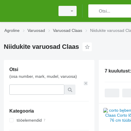
Agroline
Varuosad
Varuosad Claas
Niidukite varuosad Cl
Niidukite varuosad Claas
Otsi
7 kuulutust
(osa number, mark, mudel, varuosa)
Kategooria
tööelemendid
adratallad