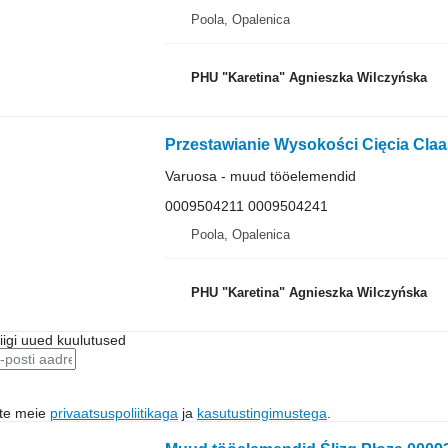
Poola, Opalenica
PHU "Karetina" Agnieszka Wilczyńska
Varuosa - muud tööelemendid
0009504211 0009504241
Poola, Opalenica
PHU "Karetina" Agnieszka Wilczyńska
riigi uued kuulutused
ute meie
privaatsuspoliitikaga
ja
kasutustingimustega
.