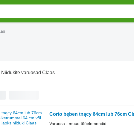
aas
:
Niidukite varuosad Claas
Varuosa - muud tööelemendid