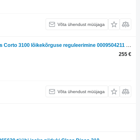
Võta ühendust müüjaga
Przestawianie Wysokości Cięcia Claas Corto 3100 lõikekõrguse reguleerimine 0009504211 0009504241 tüübi jaoks niiduki Claas Corto 3100
255 €
Võta ühendust müüjaga