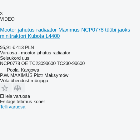
3
VIDEO
Mootor jahutus radiaator Maximus NCP0778 tüübi jaoks
minitraktori Kubota L4400
95,91 €
413 PLN
Varuosa - mootor jahutus radiaator
Seisukord
uus
NCP0778 OE TC23099600 TC230-99600
Poola, Kargowa
P.W. MAXIMUS Piotr Maksymów
Võta ühendust müüjaga
Ei leia varuosa
Esitage tellimus kohe!
Telli varuosa