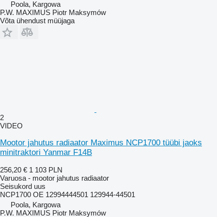
Poola, Kargowa
P.W. MAXIMUS Piotr Maksymów
Võta ühendust müüjaga
2
VIDEO
Mootor jahutus radiaator Maximus NCP1700 tüübi jaoks
minitraktori Yanmar F14B
256,20 €
1 103 PLN
Varuosa - mootor jahutus radiaator
Seisukord
uus
NCP1700 OE 12994444501 129944-44501
Poola, Kargowa
P.W. MAXIMUS Piotr Maksymów