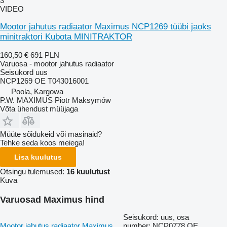
3
VIDEO
Mootor jahutus radiaator Maximus NCP1269 tüübi jaoks
minitraktori Kubota MINITRAKTOR
160,50 €
691 PLN
Varuosa - mootor jahutus radiaator
Seisukord
uus
NCP1269 OE T043016001
Poola, Kargowa
P.W. MAXIMUS Piotr Maksymów
Võta ühendust müüjaga
Müüte sõidukeid või masinaid?
Tehke seda koos meiega!
Lisa kuulutus
Otsingu tulemused:
16 kuulutust
Kuva
Varuosad Maximus hind
Seisukord: uus, osa
Mootor jahutus radiaator Maximus
number: NCP0778 OE