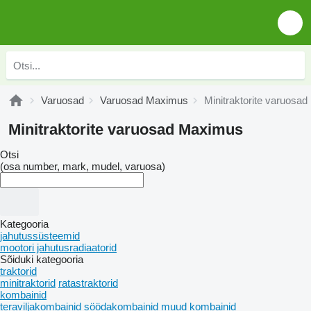
Varuosad
Varuosad Maximus
Minitraktorite varuosa
Minitraktorite varuosad Maximus
Otsi
(osa number, mark, mudel, varuosa)
Kategooria
jahutussüsteemid
mootori jahutusradiaatorid
Sõiduki kategooria
traktorid
minitraktorid
ratastraktorid
kombainid
teraviljakombainid
söödakombainid
muud kombainid