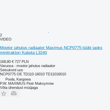
2
VIDEO
Mootor jahutus radiaator Maximus NCP0775 tüübi jaoks
minitraktori Kubota L3240
168,80 €
727 PLN
Varuosa - mootor jahutus radiaator
Seisukord
uus
NCP0775 OE TD110-16010 TD11016010
Poola, Kargowa
P.W. MAXIMUS Piotr Maksymów
Võta ühendust müüjaga