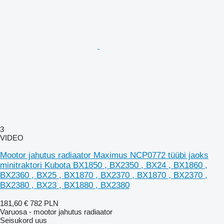
3
VIDEO
Mootor jahutus radiaator Maximus NCP0772 tüübi jaoks
minitraktori Kubota BX1850 , BX2350 , BX24 , BX1860 ,
BX2360 , BX25 , BX1870 , BX2370 , BX1870 , BX2370 ,
BX2380 , BX23 , BX1880 , BX2380
181,60 €
782 PLN
Varuosa - mootor jahutus radiaator
Seisukord
uus