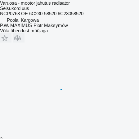
Varuosa - mootor jahutus radiaator
Seisukord
uus
NCP0768 OE 6C230-58520 6C23058520
Poola, Kargowa
P.W. MAXIMUS Piotr Maksymów
Võta ühendust müüjaga