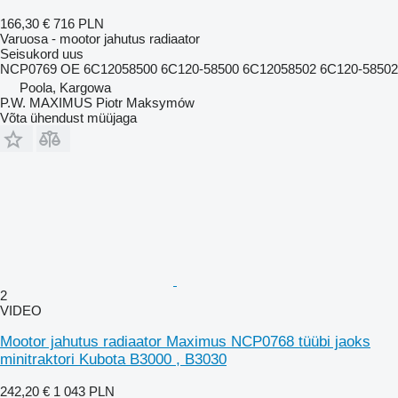
166,30 €
716 PLN
Varuosa - mootor jahutus radiaator
Seisukord
uus
NCP0769 OE 6C12058500 6C120-58500 6C12058502 6C120-58502
Poola, Kargowa
P.W. MAXIMUS Piotr Maksymów
Võta ühendust müüjaga
2
VIDEO
Mootor jahutus radiaator Maximus NCP0768 tüübi jaoks
minitraktori Kubota B3000 , B3030
242,20 €
1 043 PLN