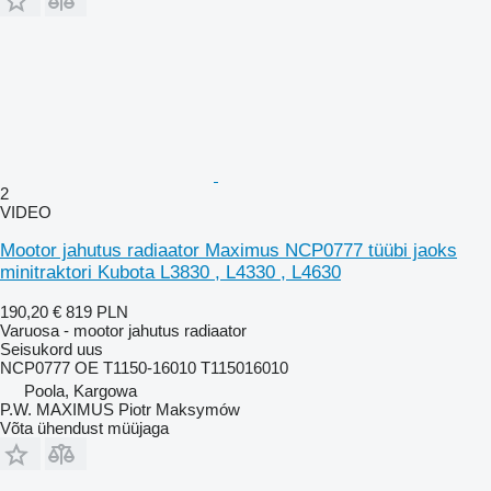
2
VIDEO
Mootor jahutus radiaator Maximus NCP0777 tüübi jaoks
minitraktori Kubota L3830 , L4330 , L4630
190,20 €
819 PLN
Varuosa - mootor jahutus radiaator
Seisukord
uus
NCP0777 OE T1150-16010 T115016010
Poola, Kargowa
P.W. MAXIMUS Piotr Maksymów
Võta ühendust müüjaga