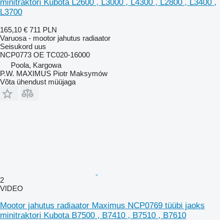
minitraktori Kubota L2600 , L3000 , L4300 , L2800 , L3400 ,
L3700
165,10 €
711 PLN
Varuosa - mootor jahutus radiaator
Seisukord
uus
NCP0773 OE TC020-16000
Poola, Kargowa
P.W. MAXIMUS Piotr Maksymów
Võta ühendust müüjaga
2
VIDEO
Mootor jahutus radiaator Maximus NCP0769 tüübi jaoks
minitraktori Kubota B7500 , B7410 , B7510 , B7610