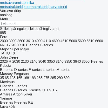
metsavarumistehnika
metsatraktorid
koormatraktorid
harvesterid
Varuosa tüüp
analoog
Mark
Sellele päringule ei leitud ühtegi vastet
885
Ford
2000
3000
3600
3610
4000
4110
4600
4610
5000
5600
5610
6600
6610
7610
7710
E-series
L-series
Major
Super Major
TA
TU
TX
John Deere
2026 R
2030
2130
2140
3040
3050
3140
3350
3640
3650
T-series
Kubota
B-series
D-series
F-series
L-series
M-series
Massey Ferguson
35
65
135
165
168
188
265
275
285
290
690
Maximus
D-series
L-series
E-series
L-series
T-series
TL
TN
TS
Antares
Argon
Silver
Yanmar
B-series
F-series
KE
kuva kõik