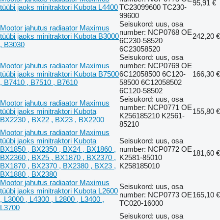
95,91 €
tüübi jaoks minitraktori Kubota L4400
TC23099600 TC230-
99600
Seisukord: uus, osa
Mootor jahutus radiaator Maximus
number: NCP0768 OE
tüübi jaoks minitraktori Kubota B3000
242,20 €
6C230-58520
, B3030
6C23058520
Seisukord: uus, osa
Mootor jahutus radiaator Maximus
number: NCP0769 OE
tüübi jaoks minitraktori Kubota B7500
6C12058500 6C120-
166,30 €
, B7410 , B7510 , B7610
58500 6C12058502
6C120-58502
Seisukord: uus, osa
Mootor jahutus radiaator Maximus
number: NCP0771 OE
tüübi jaoks minitraktori Kubota
155,80 €
K256185210 K2561-
BX2230 , BX22 , BX23 , BX2200
85210
Mootor jahutus radiaator Maximus
tüübi jaoks minitraktori Kubota
Seisukord: uus, osa
BX1850 , BX2350 , BX24 , BX1860 ,
number: NCP0772 OE
181,60 €
BX2360 , BX25 , BX1870 , BX2370 ,
K2581-85010
BX1870 , BX2370 , BX2380 , BX23 ,
K258185010
BX1880 , BX2380
Mootor jahutus radiaator Maximus
Seisukord: uus, osa
tüübi jaoks minitraktori Kubota L2600
number: NCP0773 OE
165,10 €
, L3000 , L4300 , L2800 , L3400 ,
TC020-16000
L3700
Seisukord: uus, osa