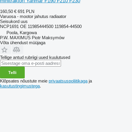
minitraktori Yanmar F190 F210 F230
160,50 €
691 PLN
Varuosa - mootor jahutus radiaator
Seisukord
uus
NCP1691 OE 11985444500 119854-44500
Poola, Kargowa
P.W. MAXIMUS Piotr Maksymów
Võta ühendust müüjaga
Tellige antud rubriigi uued kuulutused
Telli
Klõpsates nõustute meie
privaatsuspoliitikaga
ja
kasutustingimustega
.