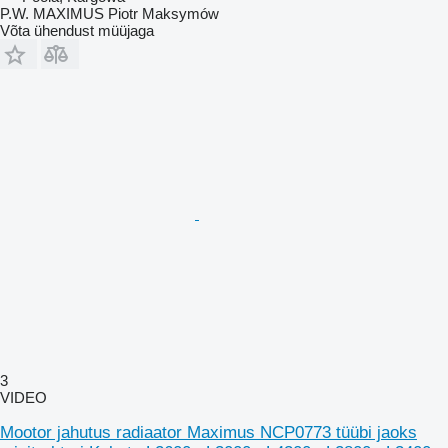
P.W. MAXIMUS Piotr Maksymów
Võta ühendust müüjaga
3
VIDEO
Mootor jahutus radiaator Maximus NCP0773 tüübi jaoks