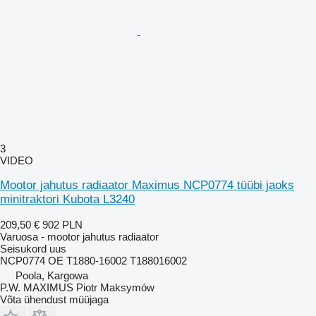
3
VIDEO
Mootor jahutus radiaator Maximus NCP0774 tüübi jaoks
minitraktori Kubota L3240
209,50 €
902 PLN
Varuosa - mootor jahutus radiaator
Seisukord
uus
NCP0774 OE T1880-16002 T188016002
Poola, Kargowa
P.W. MAXIMUS Piotr Maksymów
Võta ühendust müüjaga