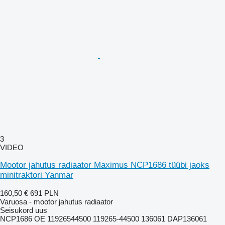
3
VIDEO
Mootor jahutus radiaator Maximus NCP1686 tüübi jaoks
minitraktori Yanmar
160,50 €
691 PLN
Varuosa - mootor jahutus radiaator
Seisukord
uus
NCP1686 OE 11926544500 119265-44500 136061 DAP136061