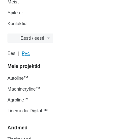
Meist
Spikker
Kontaktid
Eesti / eesti
Ees
Рус
Meie projektid
Autoline™
Machineryline™
Agroline™
Linemedia Digital ™
Andmed