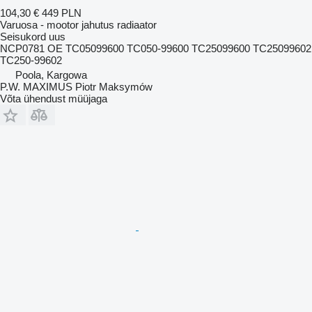
104,30 €
449 PLN
Varuosa - mootor jahutus radiaator
Seisukord
uus
NCP0781 OE TC05099600 TC050-99600 TC25099600 TC25099602
TC250-99602
Poola, Kargowa
P.W. MAXIMUS Piotr Maksymów
Võta ühendust müüjaga