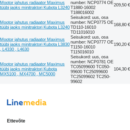
Mootor jahutus radiaator Maximus
number: NCP0774 OE
209,50 €
tüübi jaoks minitraktori Kubota L3240
T1880-16002
T188016002
Seisukord: uus, osa
Mootor jahutus radiaator Maximus
number: NCP0775 OE
168,80 €
tüübi jaoks minitraktori Kubota L3240
TD110-16010
TD11016010
Seisukord: uus, osa
Mootor jahutus radiaator Maximus
number: NCP0777 OE
tüübi jaoks minitraktori Kubota L3830
190,20 €
T1150-16010
, L4330 , L4630
T115016010
Seisukord: uus, osa
number: NCP0781 OE
Mootor jahutus radiaator Maximus
TC05099600 TC050-
tüübi jaoks minitraktori Kubota
104,30 €
99600 TC25099600
MX5100 , MX4700 , MC5000
TC25099602 TC250-
99602
Ettevõte