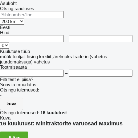
Asukoht
Otsing raadiuses
Eesti
Hind
–
Kuulutuse tüüp
müük
tootjalt
liising
krediit
järelmaks
trade-in (vahetus
juurdemaksuga)
vahetus
Tootmisaasta
–
Filtritest ei piisa?
Soovita muudatust
Otsingu tulemused:
-
kuva
Otsingu tulemused:
16 kuulutust
Kuva
16 kuulutust:
Minitraktorite varuosad Maximus
Filter