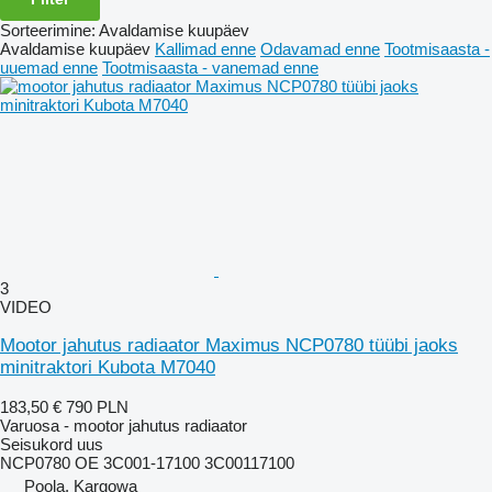
Sorteerimine
:
Avaldamise kuupäev
Avaldamise kuupäev
Kallimad enne
Odavamad enne
Tootmisaasta -
uuemad enne
Tootmisaasta - vanemad enne
3
VIDEO
Mootor jahutus radiaator Maximus NCP0780 tüübi jaoks
minitraktori Kubota M7040
183,50 €
790 PLN
Varuosa - mootor jahutus radiaator
Seisukord
uus
NCP0780 OE 3C001-17100 3C00117100
Poola, Kargowa