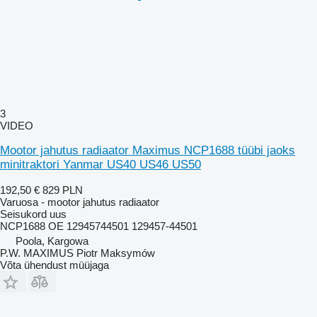
3
VIDEO
Mootor jahutus radiaator Maximus NCP1688 tüübi jaoks
minitraktori Yanmar US40 US46 US50
192,50 €
829 PLN
Varuosa - mootor jahutus radiaator
Seisukord
uus
NCP1688 OE 12945744501 129457-44501
Poola, Kargowa
P.W. MAXIMUS Piotr Maksymów
Võta ühendust müüjaga