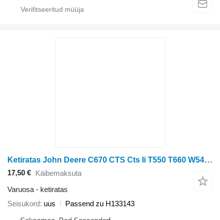
Ketiratas John Deere C670 CTS Cts Ii T550 T660 W540 W550 W650 Passend
17,50 €
Käibemaksuta
Varuosa - ketiratas
Seisukord
uus
Passend zu H133143