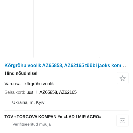
Kõrgrõhu voolik AZ65858, AZ62165 tüübi jaoks kombaini John Deere W540, W550, W650, W660
Hind nõudmisel
Varuosa - kõrgrõhu voolik
Seisukord
uus
AZ65858, AZ62165
Ukraina, m. Kyiv
TOV «TORGOVA KOMPANIYa «LAD I MIR AGRO»