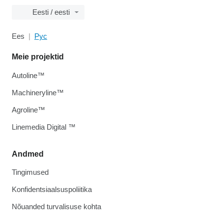
Eesti / eesti
Ees
Рус
Meie projektid
Autoline™
Machineryline™
Agroline™
Linemedia Digital ™
Andmed
Tingimused
Konfidentsiaalsuspoliitika
Nõuanded turvalisuse kohta