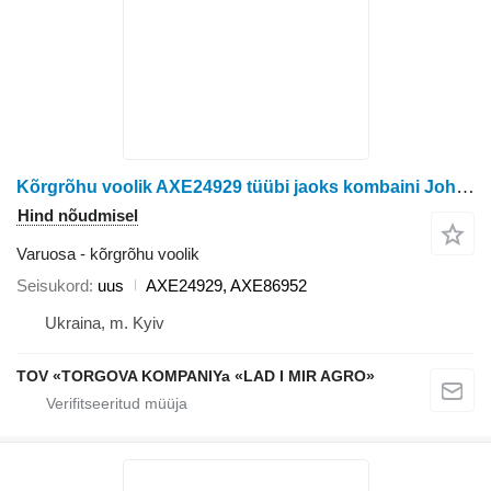
Kõrgrõhu voolik AXE24929 tüübi jaoks kombaini John Deere W540, W550, W650, W660, S540, S550, S660, S670, S680, S690, S760, S770, S780, S790
Hind nõudmisel
Varuosa - kõrgrõhu voolik
Seisukord
uus
AXE24929, AXE86952
Ukraina, m. Kyiv
TOV «TORGOVA KOMPANIYa «LAD I MIR AGRO»