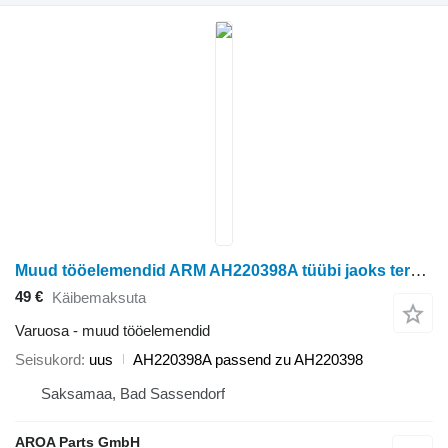
Muud tööelemendid ARM AH220398A tüübi jaoks teraviljakombaini John Deere W540 W550 W650 W660 9570 STS 9670 STS 9770 STS 9870
49 €
Käibemaksuta
Varuosa - muud tööelemendid
Seisukord
uus
AH220398A passend zu AH220398
Saksamaa, Bad Sassendorf
AROA Parts GmbH