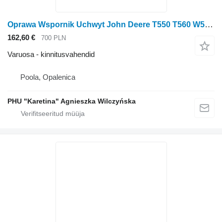
Oprawa Wspornik Uchwyt John Deere T550 T560 W540 W550 9540 9560 9580 Kinnitusklambri hoidik AZ5653 tüübi jaoks teraviljakombaini John Deere T550 T560 W540 W550 9540 9560 9580
162,60 €
700 PLN
Varuosa - kinnitusvahendid
Poola, Opalenica
PHU "Karetina" Agnieszka Wilczyńska