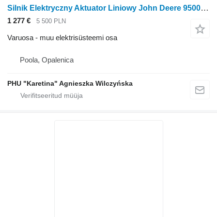
Silnik Elektryczny Aktuator Liniowy John Deere 9500 9600 CTS 9780 W540 T550 elektrimootoriga lineaarajam tüübi jaoks teraviljakombaini John Deere 9500 9600 CTS 9780 W540 T550
1 277 €
5 500 PLN
Varuosa - muu elektrisüsteemi osa
Poola, Opalenica
PHU "Karetina" Agnieszka Wilczyńska