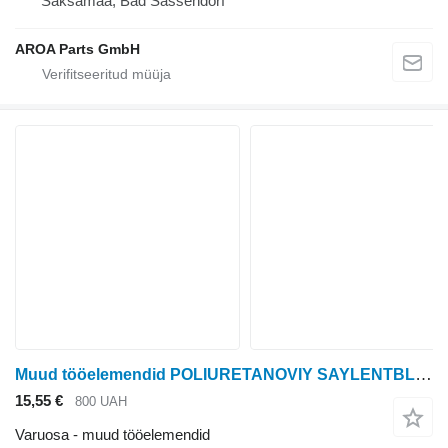
Saksamaa, Bad Sassendorf
AROA Parts GmbH
Muud tööelemendid POLIURETANOVIY SAYLENTBLOK STIYKI VAZhELYa FW767783S tüübi jaoks teraviljakombaini John Deere 9470, 9570, 9670, 9770, S650, S660, S670, S680 9470 STS, 9570 STS, 9670 STS, 9770 STS, 9870 STS, S560, S650, S660, S670, S670H, S680, S680H, S685, S685H, S690, S690H, S760, S770, S780, S785, S790, T550, T560, T660, T670, W540, W550, W650, W660
15,55 €
800 UAH
Varuosa - muud tööelemendid