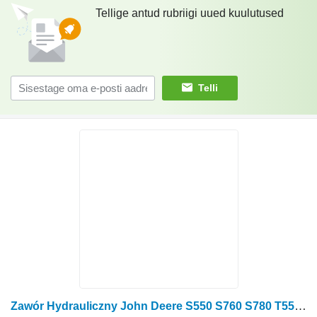
Tellige antud rubriigi uued kuulutused
Telli
Zawór Hydrauliczny John Deere S550 S760 S780 T550 S790 T550 W540 hüdrauliline ventiil DE20754 AX tüübi jaoks teraviljakombaini John Deere S550 S760 S780 T550 S790 T550 W540