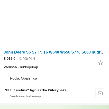
John Deere S5 S7 T5 T6 W540 W650 S770 S660 hüdropump AXE15826 tüübi jaoks teraviljakombaini John Deere S5 S7
3 019 €
13 000 PLN
Varuosa - hüdropump
Poola, Opalenica
PHU "Karetina" Agnieszka Wilczyńska