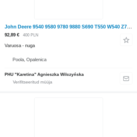
John Deere 9540 9580 9780 9880 S690 T550 W540 Z758 Sakiline söödakombaini nuga tüübi jaoks teraviljakombaini John Deere 9540 9580 9780 9880 S690 T550 W540
92,89 €
400 PLN
Varuosa - nuga
Poola, Opalenica
PHU "Karetina" Agnieszka Wilczyńska