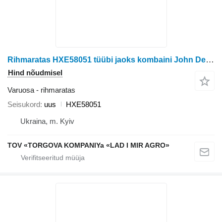
Rihmaratas HXE58051 tüübi jaoks kombaini John Deere W540, W550, W650, W660
Hind nõudmisel
Varuosa - rihmaratas
Seisukord
uus
HXE58051
Ukraina, m. Kyiv
TOV «TORGOVA KOMPANIYa «LAD I MIR AGRO»