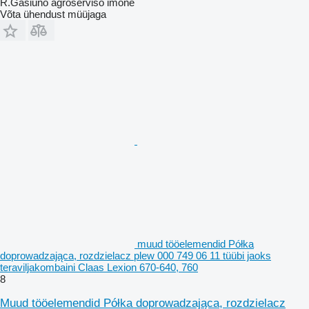
R.Gasiuno agroserviso imone
Võta ühendust müüjaga
muud tööelemendid Półka
doprowadzająca, rozdzielacz plew 000 749 06 11 tüübi jaoks
teraviljakombaini Claas Lexion 670-640, 760
8
Muud tööelemendid Półka doprowadzająca, rozdzielacz