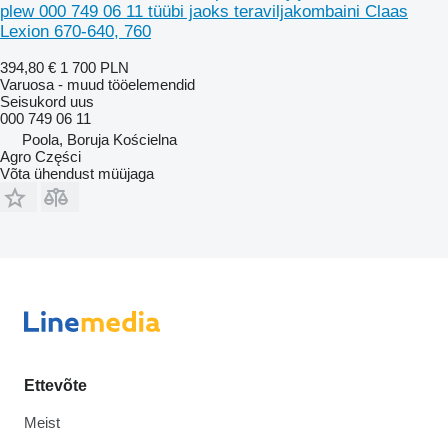
plew 000 749 06 11 tüübi jaoks teraviljakombaini Claas
Lexion 670-640, 760
394,80 €
1 700 PLN
Varuosa - muud tööelemendid
Seisukord
uus
000 749 06 11
Poola, Boruja Kościelna
Agro Części
Võta ühendust müüjaga
Ettevõte
Meist