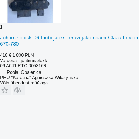
1
Juhtimisplokk 06 tüübi jaoks teraviljakombaini Claas Lexion
670-780
418 €
1 800 PLN
Varuosa - juhtimisplokk
06 A041 RTC 0053169
Poola, Opalenica
PHU "Karetina" Agnieszka Wilczyńska
Võta ühendust müüjaga