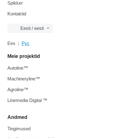
Spikker
Kontaktid
Eesti / eesti
Ees
Рус
Meie projektid
Autoline™
Machineryline™
Agroline™
Linemedia Digital ™
Andmed
Tingimused