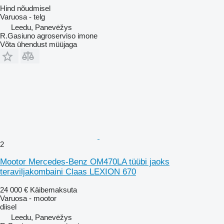
Hind nõudmisel
Varuosa - telg
Leedu, Panevėžys
R.Gasiuno agroserviso imone
Võta ühendust müüjaga
2
Mootor Mercedes-Benz OM470LA tüübi jaoks
teraviljakombaini Claas LEXION 670
24 000 €
Käibemaksuta
Varuosa - mootor
diisel
Leedu, Panevėžys