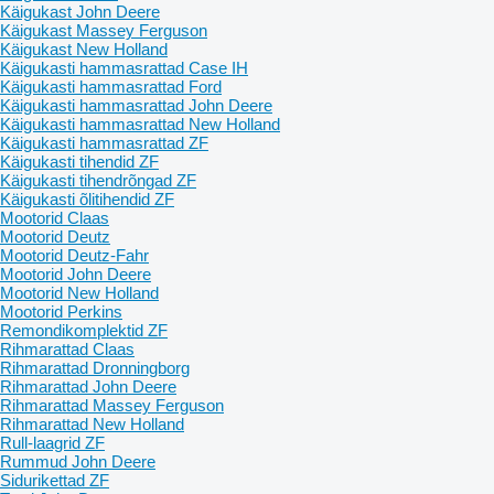
Käigukast John Deere
Käigukast Massey Ferguson
Käigukast New Holland
Käigukasti hammasrattad Case IH
Käigukasti hammasrattad Ford
Käigukasti hammasrattad John Deere
Käigukasti hammasrattad New Holland
Käigukasti hammasrattad ZF
Käigukasti tihendid ZF
Käigukasti tihendrõngad ZF
Käigukasti õlitihendid ZF
Mootorid Claas
Mootorid Deutz
Mootorid Deutz-Fahr
Mootorid John Deere
Mootorid New Holland
Mootorid Perkins
Remondikomplektid ZF
Rihmarattad Claas
Rihmarattad Dronningborg
Rihmarattad John Deere
Rihmarattad Massey Ferguson
Rihmarattad New Holland
Rull-laagrid ZF
Rummud John Deere
Sidurikettad ZF