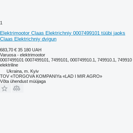
1
Elektrimootor Claas Elektrichniy 0007499101 tüübi jaoks
Claas Elektrichniy dvigun
683,70 €
35 180 UAH
Varuosa - elektrimootor
0007499101 0007499101, 7499101, 000749910.1, 749910.1, 749910
elektriline
Ukraina, m. Kyiv
TOV «TORGOVA KOMPANIYa «LAD I MIR AGRO»
Võta ühendust müüjaga