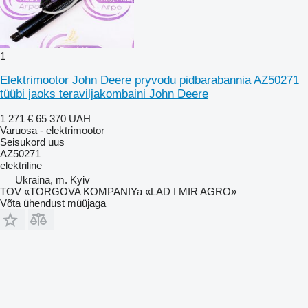
1
Elektrimootor John Deere pryvodu pidbarabannia AZ50271
tüübi jaoks teraviljakombaini John Deere
1 271 €
65 370 UAH
Varuosa - elektrimootor
Seisukord
uus
AZ50271
elektriline
Ukraina, m. Kyiv
TOV «TORGOVA KOMPANIYa «LAD I MIR AGRO»
Võta ühendust müüjaga