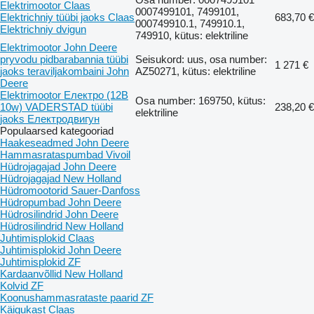
Elektrimootor Claas
0007499101, 7499101,
Elektrichniy tüübi jaoks Claas
683,70 €
000749910.1, 749910.1,
Elektrichniy dvigun
749910, kütus: elektriline
Elektrimootor John Deere
pryvodu pidbarabannia tüübi
Seisukord: uus, osa number:
1 271 €
jaoks teraviljakombaini John
AZ50271, kütus: elektriline
Deere
Elektrimootor Електро (12B
Osa number: 169750, kütus:
10w) VADERSTAD tüübi
238,20 €
elektriline
jaoks Електродвигун
Populaarsed kategooriad
Haakeseadmed John Deere
Hammasrataspumbad Vivoil
Hüdrojagajad John Deere
Hüdrojagajad New Holland
Hüdromootorid Sauer-Danfoss
Hüdropumbad John Deere
Hüdrosilindrid John Deere
Hüdrosilindrid New Holland
Juhtimisplokid Claas
Juhtimisplokid John Deere
Juhtimisplokid ZF
Kardaanvõllid New Holland
Kolvid ZF
Koonushammasrataste paarid ZF
Käigukast Claas