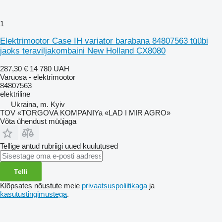
1
Elektrimootor Case IH variator barabana 84807563 tüübi
jaoks teraviljakombaini New Holland CX8080
287,30 €
14 780 UAH
Varuosa - elektrimootor
84807563
elektriline
Ukraina, m. Kyiv
TOV «TORGOVA KOMPANIYa «LAD I MIR AGRO»
Võta ühendust müüjaga
Tellige antud rubriigi uued kuulutused
Telli
Klõpsates nõustute meie
privaatsuspoliitikaga
ja
kasutustingimustega
.