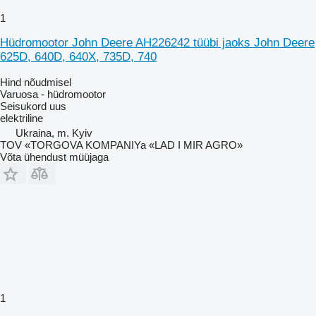
1
Hüdromootor John Deere AH226242 tüübi jaoks John Deere
625D, 640D, 640X, 735D, 740
Hind nõudmisel
Varuosa - hüdromootor
Seisukord
uus
elektriline
Ukraina, m. Kyiv
TOV «TORGOVA KOMPANIYa «LAD I MIR AGRO»
Võta ühendust müüjaga
1