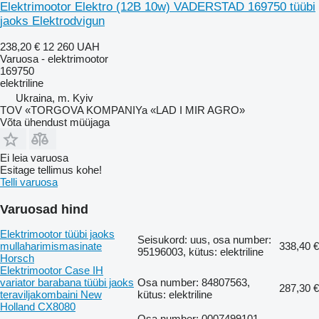
Elektrimootor Elektro (12B 10w) VADERSTAD 169750 tüübi
jaoks Elektrodvigun
238,20 €
12 260 UAH
Varuosa - elektrimootor
169750
elektriline
Ukraina, m. Kyiv
TOV «TORGOVA KOMPANIYa «LAD I MIR AGRO»
Võta ühendust müüjaga
Ei leia varuosa
Esitage tellimus kohe!
Telli varuosa
Varuosad hind
Elektrimootor tüübi jaoks
Seisukord: uus, osa number:
mullaharimismasinate
338,40 €
95196003, kütus: elektriline
Horsch
Elektrimootor Case IH
variator barabana tüübi jaoks
Osa number: 84807563,
287,30 €
teraviljakombaini New
kütus: elektriline
Holland CX8080
Osa number: 0007499101