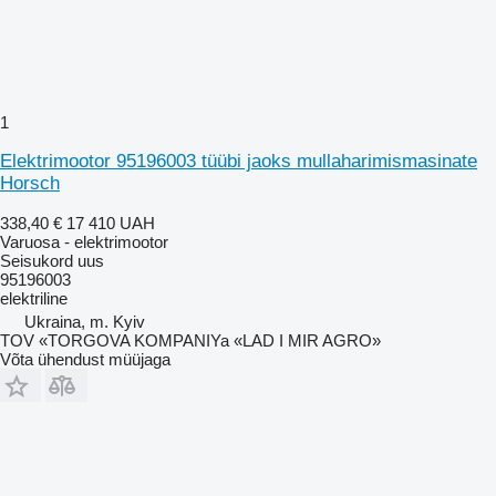
1
Elektrimootor 95196003 tüübi jaoks mullaharimismasinate
Horsch
338,40 €
17 410 UAH
Varuosa - elektrimootor
Seisukord
uus
95196003
elektriline
Ukraina, m. Kyiv
TOV «TORGOVA KOMPANIYa «LAD I MIR AGRO»
Võta ühendust müüjaga