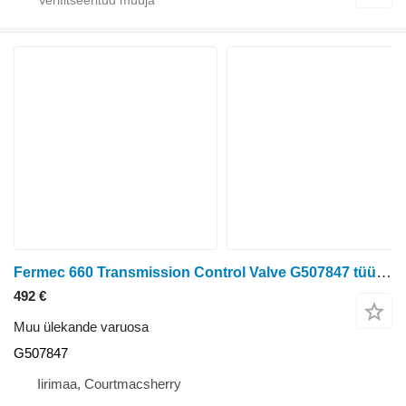
Fermec 660 Transmission Control Valve G507847 tüübi jaoks ratastraktori
492 €
Muu ülekande varuosa
G507847
Iirimaa, Courtmacsherry