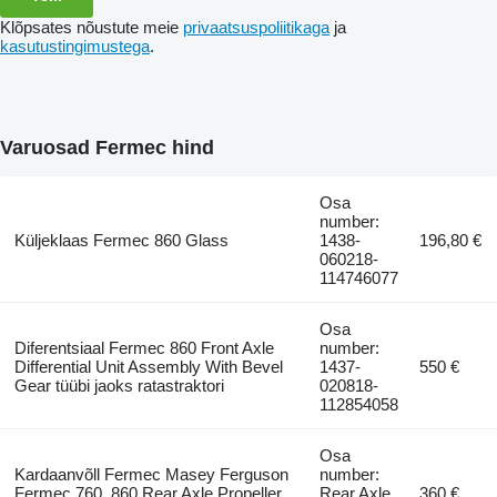
Klõpsates nõustute meie
privaatsuspoliitikaga
ja
kasutustingimustega
.
Varuosad Fermec hind
Osa
number:
Küljeklaas Fermec 860 Glass
1438-
196,80 €
060218-
114746077
Osa
Diferentsiaal Fermec 860 Front Axle
number:
Differential Unit Assembly With Bevel
1437-
550 €
Gear tüübi jaoks ratastraktori
020818-
112854058
Osa
Kardaanvõll Fermec Masey Ferguson
number:
Fermec 760, 860 Rear Axle Propeller
Rear Axle
360 €