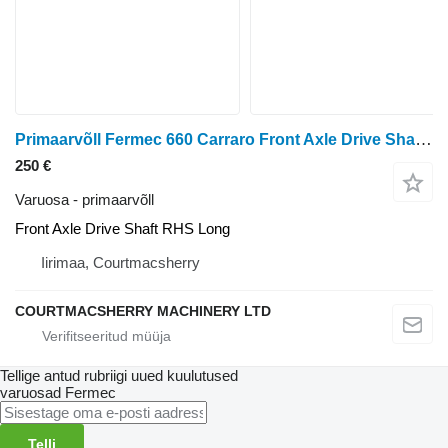
Primaarvõll Fermec 660 Carraro Front Axle Drive Shaft Rhs Long tüübi jaoks ratastraktori
250 €
Varuosa - primaarvõll
Front Axle Drive Shaft RHS Long
Iirimaa, Courtmacsherry
COURTMACSHERRY MACHINERY LTD
Tellige antud rubriigi uued kuulutused
varuosad
Fermec
Telli