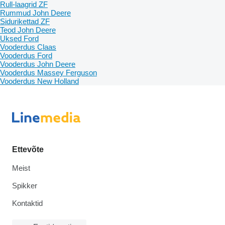
Rull-laagrid ZF
Rummud John Deere
Sidurikettad ZF
Teod John Deere
Uksed Ford
Vooderdus Claas
Vooderdus Ford
Vooderdus John Deere
Vooderdus Massey Ferguson
Vooderdus New Holland
Ettevõte
Meist
Spikker
Kontaktid