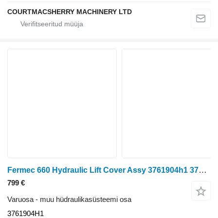
COURTMACSHERRY MACHINERY LTD
Fermec 660 Hydraulic Lift Cover Assy 3761904h1 3761904H1 tüübi jaoks ratastraktori
799 €
Varuosa - muu hüdraulikasüsteemi osa
3761904H1