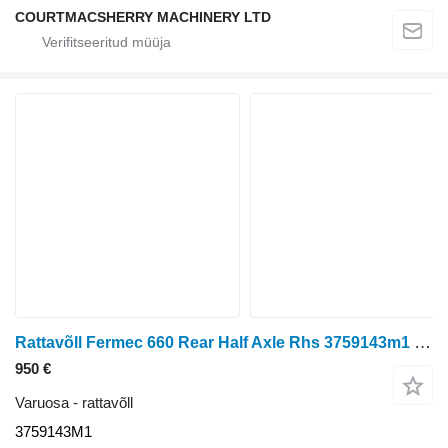
COURTMACSHERRY MACHINERY LTD
Rattavõll Fermec 660 Rear Half Axle Rhs 3759143m1 3759143M1 tüübi jaoks ratastraktori Fermec 660
950 €
Varuosa - rattavõll
3759143M1