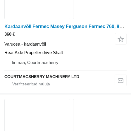
Kardaanvõll Fermec Masey Ferguson Fermec 760, 860 Rear Axle Propeller Drive Shaft tüübi jaoks ratastraktori
360 €
Varuosa - kardaanvõll
Rear Axle Propeller drive Shaft
Iirimaa, Courtmacsherry
COURTMACSHERRY MACHINERY LTD