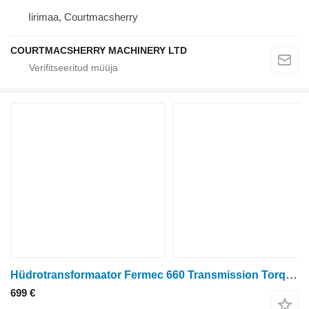
Iirimaa, Courtmacsherry
COURTMACSHERRY MACHINERY LTD
Hüdrotransformaator Fermec 660 Transmission Torque Converter 103100, 103 100, 103-100, 103/
699 €