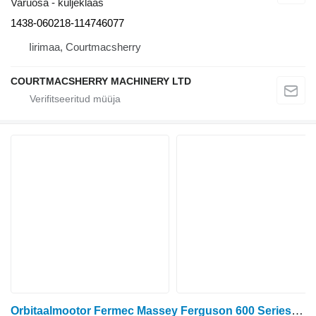
Varuosa - küljeklaas
1438-060218-114746077
Iirimaa, Courtmacsherry
COURTMACSHERRY MACHINERY LTD
Orbitaalmootor Fermec Massey Ferguson 600 Series, Fermec Terex 760 Steering Orbital Va 150-0027 tüübi jaoks ratastraktori Massey Ferguson 600