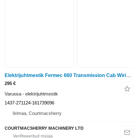
Elektrijuhtmestik Fermec 660 Transmission Cab Wiring Loom Parts 1437-271124-161739096
295 €
Varuosa - elektrijuhtmestik
1437-271124-161739096
Iirimaa, Courtmacsherry
COURTMACSHERRY MACHINERY LTD