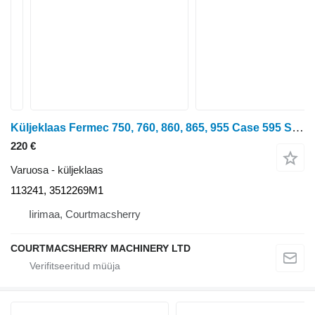
Küljeklaas Fermec 750, 760, 860, 865, 955 Case 595 Sle Rear Cab Glass 3512269m1 113241
220 €
Varuosa - küljeklaas
113241, 3512269M1
Iirimaa, Courtmacsherry
COURTMACSHERRY MACHINERY LTD