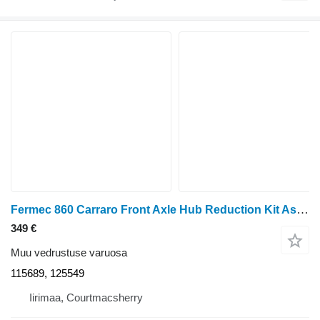
Fermec 860 Carraro Front Axle Hub Reduction Kit Assy 125549, 115644, 11 115689, 125549
349 €
Muu vedrustuse varuosa
115689, 125549
Iirimaa, Courtmacsherry