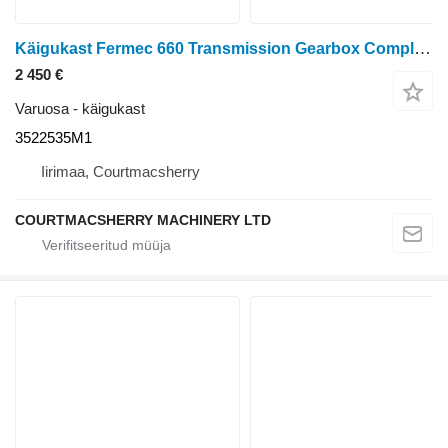
Käigukast Fermec 660 Transmission Gearbox Complete 3522535m1 3522535m1 3522535M1 tüübi jaoks ratastraktori
2 450 €
Varuosa - käigukast
3522535M1
Iirimaa, Courtmacsherry
COURTMACSHERRY MACHINERY LTD