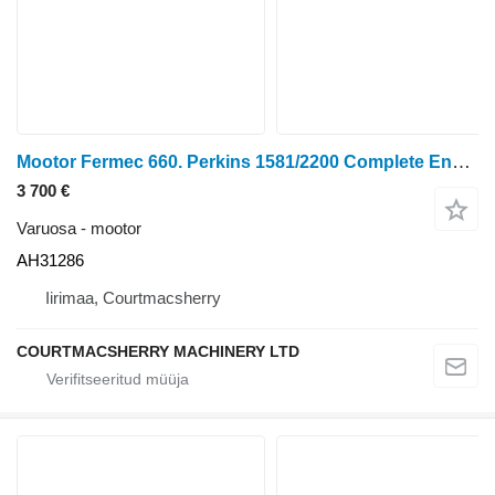
Mootor Fermec 660. Perkins 1581/2200 Complete Engine For Parts Ah31286 AH31286 tüübi jaoks Fermec 660
3 700 €
Varuosa - mootor
AH31286
Iirimaa, Courtmacsherry
COURTMACSHERRY MACHINERY LTD