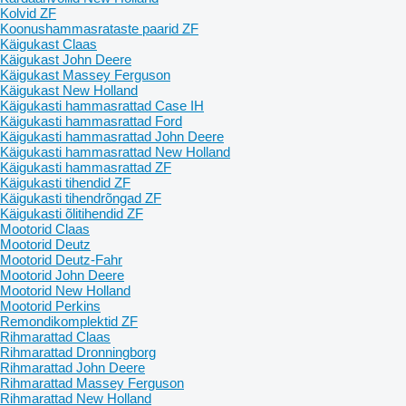
Kolvid ZF
Koonushammasrataste paarid ZF
Käigukast Claas
Käigukast John Deere
Käigukast Massey Ferguson
Käigukast New Holland
Käigukasti hammasrattad Case IH
Käigukasti hammasrattad Ford
Käigukasti hammasrattad John Deere
Käigukasti hammasrattad New Holland
Käigukasti hammasrattad ZF
Käigukasti tihendid ZF
Käigukasti tihendrõngad ZF
Käigukasti õlitihendid ZF
Mootorid Claas
Mootorid Deutz
Mootorid Deutz-Fahr
Mootorid John Deere
Mootorid New Holland
Mootorid Perkins
Remondikomplektid ZF
Rihmarattad Claas
Rihmarattad Dronningborg
Rihmarattad John Deere
Rihmarattad Massey Ferguson
Rihmarattad New Holland