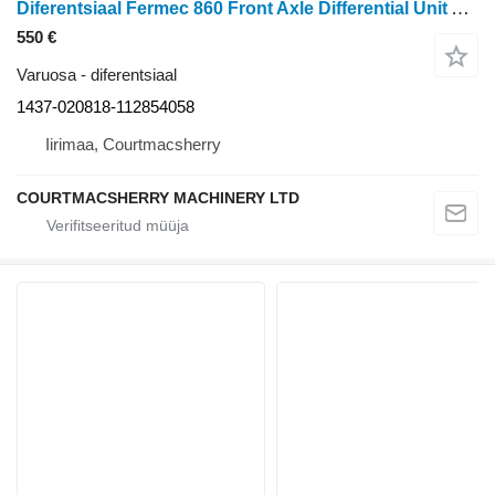
Diferentsiaal Fermec 860 Front Axle Differential Unit Assembly With Bevel Gear 1437-020818-112854058 tüübi jaoks ratastraktori
550 €
Varuosa - diferentsiaal
1437-020818-112854058
Iirimaa, Courtmacsherry
COURTMACSHERRY MACHINERY LTD