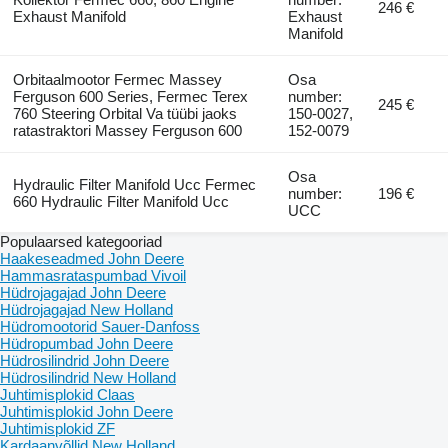
246 €
Exhaust Manifold
Exhaust
Manifold
Orbitaalmootor Fermec Massey
Osa
Ferguson 600 Series, Fermec Terex
number:
245 €
760 Steering Orbital Va tüübi jaoks
150-0027,
ratastraktori Massey Ferguson 600
152-0079
Osa
Hydraulic Filter Manifold Ucc Fermec
number:
196 €
660 Hydraulic Filter Manifold Ucc
UCC
Populaarsed kategooriad
Haakeseadmed John Deere
Hammasrataspumbad Vivoil
Hüdrojagajad John Deere
Hüdrojagajad New Holland
Hüdromootorid Sauer-Danfoss
Hüdropumbad John Deere
Hüdrosilindrid John Deere
Hüdrosilindrid New Holland
Juhtimisplokid Claas
Juhtimisplokid John Deere
Juhtimisplokid ZF
Kardaanvõllid New Holland