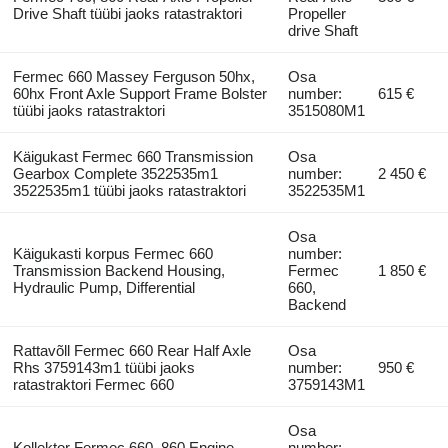
Drive Shaft tüübi jaoks ratastraktori
Propeller
drive Shaft
Fermec 660 Massey Ferguson 50hx,
Osa
60hx Front Axle Support Frame Bolster
number:
615 €
tüübi jaoks ratastraktori
3515080M1
Käigukast Fermec 660 Transmission
Osa
Gearbox Complete 3522535m1
number:
2 450 €
3522535m1 tüübi jaoks ratastraktori
3522535M1
Osa
Käigukasti korpus Fermec 660
number:
Transmission Backend Housing,
Fermec
1 850 €
Hydraulic Pump, Differential
660,
Backend
Rattavõll Fermec 660 Rear Half Axle
Osa
Rhs 3759143m1 tüübi jaoks
number:
950 €
ratastraktori Fermec 660
3759143M1
Osa
Kollektor Fermec 660, 860 Engine
number: