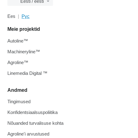
Eesti / eesti
Ees
Рус
Meie projektid
Autoline™
Machineryline™
Agroline™
Linemedia Digital ™
Andmed
Tingimused
Konfidentsiaalsuspoliitika
Nõuanded turvalisuse kohta
Agroline'i arvustused