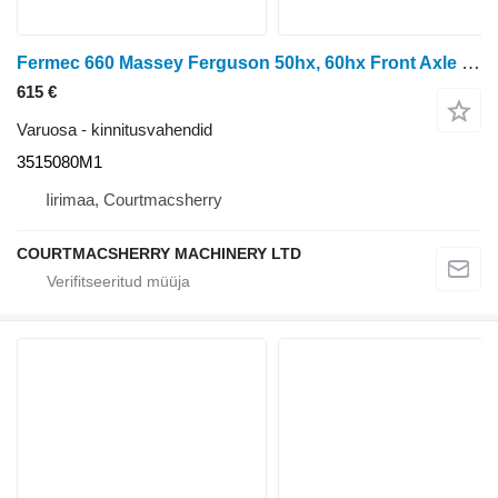
Fermec 660 Massey Ferguson 50hx, 60hx Front Axle Support Frame Bolster 3515080M1 tüübi jaoks ratastraktori
615 €
Varuosa - kinnitusvahendid
3515080M1
Iirimaa, Courtmacsherry
COURTMACSHERRY MACHINERY LTD