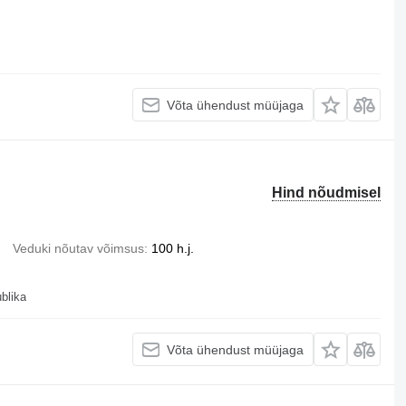
Võta ühendust müüjaga
Hind nõudmisel
Veduki nõutav võimsus
100 h.j.
blika
Võta ühendust müüjaga