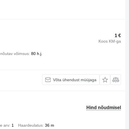
1 €
Koos KM-ga
 nõutav võimsus
80 h.j.
Võta ühendust müüjaga
Hind nõudmisel
e arv
1
Haardeulatus
36 m