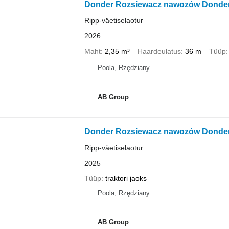
Donder Rozsiewacz nawozów Donde
Ripp-väetiselaotur
2026
Maht
2,35 m³
Haardeulatus
36 m
Tüüp
Poola, Rzędziany
AB Group
Donder Rozsiewacz nawozów Donde
Ripp-väetiselaotur
2025
Tüüp
traktori jaoks
Poola, Rzędziany
AB Group