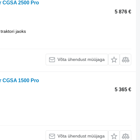
r CGSA 2500 Pro
5 876 €
traktori jaoks
Võta ühendust müüjaga
r CGSA 1500 Pro
5 365 €
Võta ühendust müüjaga