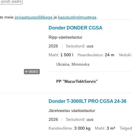
ute meie
privaatsuspoliitikaga
ja
kasutustingimustega
.
Donder DONDER CGSA
Ripp-väetiselaotur
2026
Seisukord
uus
Maht
1 500 l
Haardeulatus
24 m
Veduki
Ukraina, Mironovka
VIDEO
PP "MazurTekhServis"
Donder T-3000LT PRO CGSA 24-36
Järelveetav väetiselaotur
2026
Seisukord
uus
Kandevõime
3 000 kg
Maht
3 m³
Telged