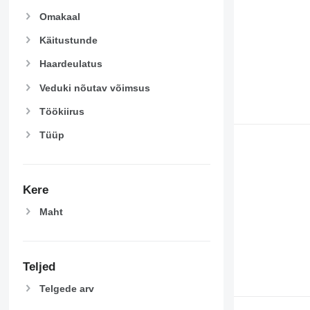
Omakaal
Käitustunde
Haardeulatus
Veduki nõutav võimsus
Töökiirus
Tüüp
Kere
Maht
Teljed
Telgede arv