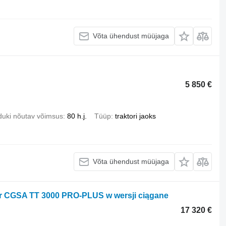
Võta ühendust müüjaga
5 850 €
duki nõutav võimsus
80 h.j.
Tüüp
traktori jaoks
Võta ühendust müüjaga
 CGSA TT 3000 PRO-PLUS w wersji ciągane
17 320 €