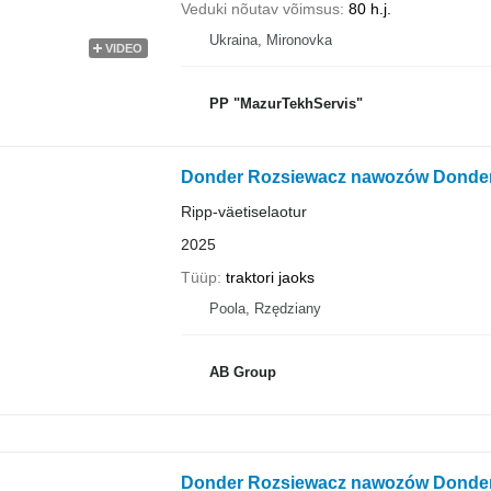
Veduki nõutav võimsus
80 h.j.
Ukraina, Mironovka
VIDEO
PP "MazurTekhServis"
Donder Rozsiewacz nawozów Donde
Ripp-väetiselaotur
2025
Tüüp
traktori jaoks
Poola, Rzędziany
AB Group
Donder Rozsiewacz nawozów Donde