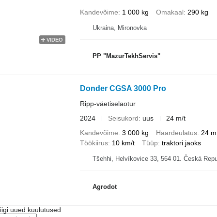
Kandevõime
1 000 kg
Omakaal
290 kg
Ukraina, Mironovka
VIDEO
PP "MazurTekhServis"
Donder CGSA 3000 Pro
Ripp-väetiselaotur
2024
Seisukord
uus
24 m/t
Kandevõime
3 000 kg
Haardeulatus
24 m
Töökiirus
10 km/t
Tüüp
traktori jaoks
Tšehhi, Helvíkovice 33, 564 01. Česká Repu
Agrodot
riigi uued kuulutused