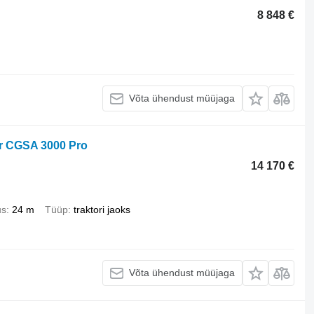
8 848 €
Võta ühendust müüjaga
r CGSA 3000 Pro
14 170 €
us
24 m
Tüüp
traktori jaoks
Võta ühendust müüjaga