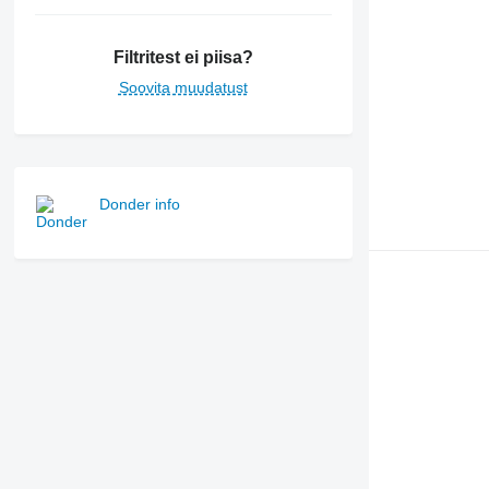
Filtritest ei piisa?
Soovita muudatust
Donder info