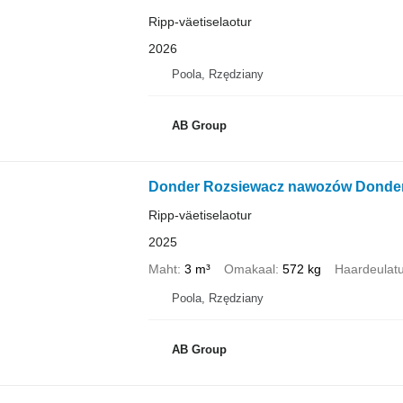
Ripp-väetiselaotur
2026
Poola, Rzędziany
AB Group
Donder Rozsiewacz nawozów Donde
Ripp-väetiselaotur
2025
Maht
3 m³
Omakaal
572 kg
Haardeulat
Poola, Rzędziany
AB Group