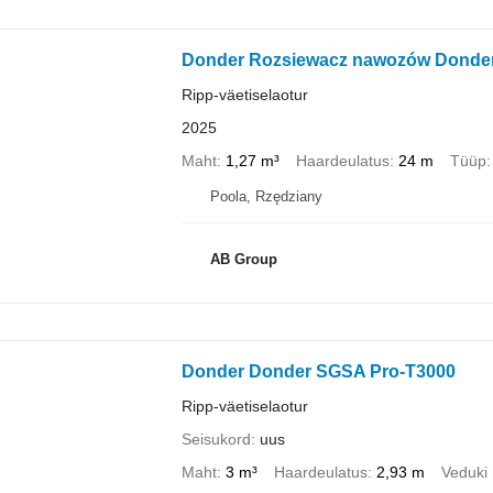
Donder Rozsiewacz nawozów Donde
Ripp-väetiselaotur
2025
Maht
1,27 m³
Haardeulatus
24 m
Tüüp
Poola, Rzędziany
AB Group
Donder Donder SGSA Pro-T3000
Ripp-väetiselaotur
Seisukord
uus
Maht
3 m³
Haardeulatus
2,93 m
Veduki