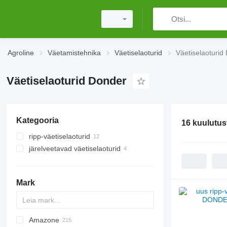
Agroline
Väetamistehnika
Väetiselaoturid
Väetiselaoturid
Väetiselaoturid Donder
Kategooria
16 kuulutus
ripp-väetiselaoturid
järelveetavad väetiselaoturid
Mark
Amazone
Exacta
XPL