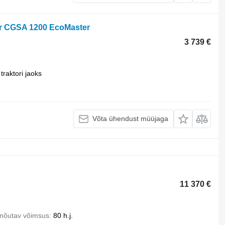
r CGSA 1200 EcoMaster
3 739 €
traktori jaoks
Võta ühendust müüjaga
11 370 €
 nõutav võimsus
80 h.j.