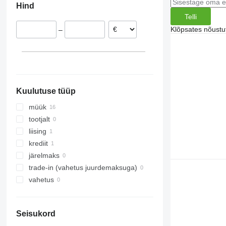
Hind
Telli
Klõpsates nõust
–
Kuulutuse tüüp
müük
tootjalt
liising
krediit
järelmaks
trade-in (vahetus juurdemaksuga)
vahetus
Seisukord