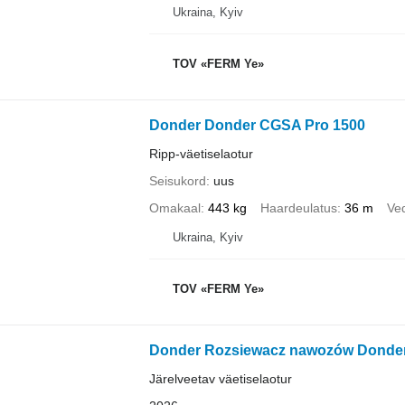
Ukraina, Kyiv
TOV «FERM Ye»
Donder Donder CGSA Pro 1500
Ripp-väetiselaotur
Seisukord
uus
Omakaal
443 kg
Haardeulatus
36 m
Ve
Ukraina, Kyiv
TOV «FERM Ye»
Donder Rozsiewacz nawozów Donder
Järelveetav väetiselaotur