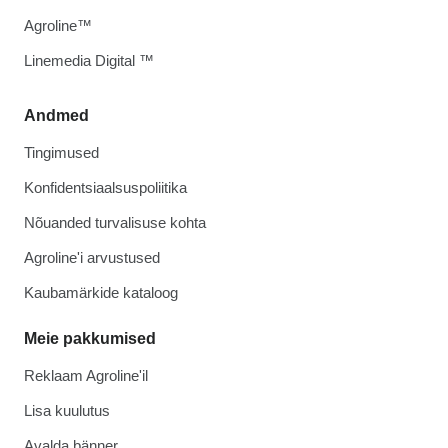
Agroline™
Linemedia Digital ™
Andmed
Tingimused
Konfidentsiaalsuspoliitika
Nõuanded turvalisuse kohta
Agroline'i arvustused
Kaubamärkide kataloog
Meie pakkumised
Reklaam Agroline'il
Lisa kuulutus
Avalda bänner