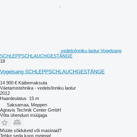
vedelsõnniku laotur Vogelsang
SCHLEPPSCHLAUCHGESTÄNGE
18
Vogelsang SCHLEPPSCHLAUCHGESTÄNGE
14 900 €
Käibemaksuta
Väetamistehnika - vedelsõnniku laotur
2012
Haardeulatus
15 m
Saksamaa, Meppen
Agravis Technik Center GmbH
Võta ühendust müüjaga
Müüte sõidukeid või masinaid?
Tehke seda koos meiega!