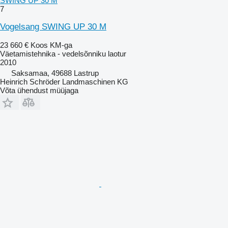
SWING UP 30 M
7
Vogelsang SWING UP 30 M
23 660 €
Koos KM-ga
Väetamistehnika - vedelsõnniku laotur
2010
Saksamaa, 49688 Lastrup
Heinrich Schröder Landmaschinen KG
Võta ühendust müüjaga