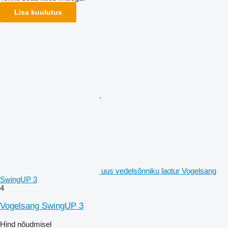
Lisa kuulutus
uus vedelsõnniku laotur Vogelsang
SwingUP 3
4
Vogelsang SwingUP 3
Hind nõudmisel