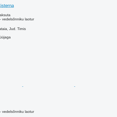
isterna
aksuta
- vedelsõnniku laotur
aia, Jud. Timis
üüjaga
- vedelsõnniku laotur