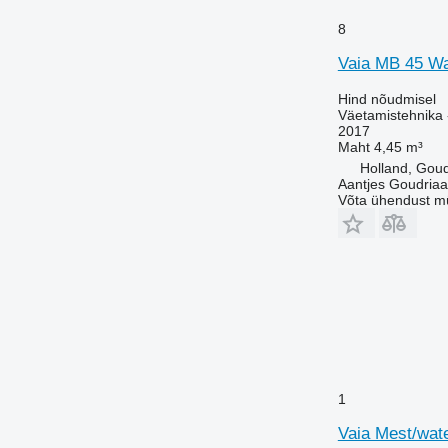
8
Vaia MB 45 Wa
Hind nõudmisel
Väetamistehnika 
2017
Maht
4,45 m³
Holland, Gou
Aantjes Goudria
Võta ühendust m
1
Vaia Mest/wat