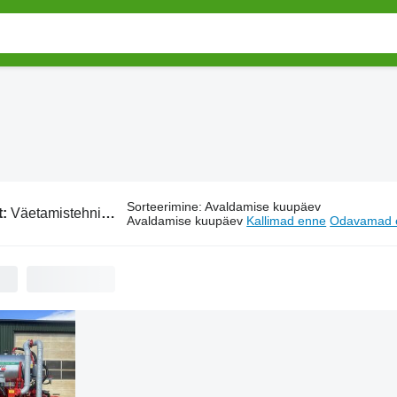
Sorteerimine
:
Avaldamise kuupäev
t:
Väetamistehnika Vaia
Avaldamise kuupäev
Kallimad enne
Odavamad 