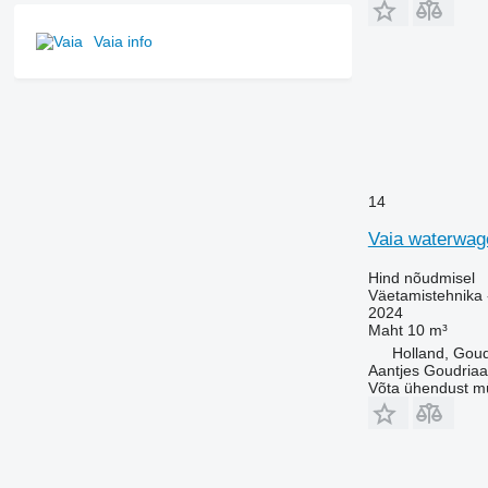
Vaia info
14
Vaia waterwa
Hind nõudmisel
Väetamistehnika 
2024
Maht
10 m³
Holland, Gou
Aantjes Goudria
Võta ühendust m