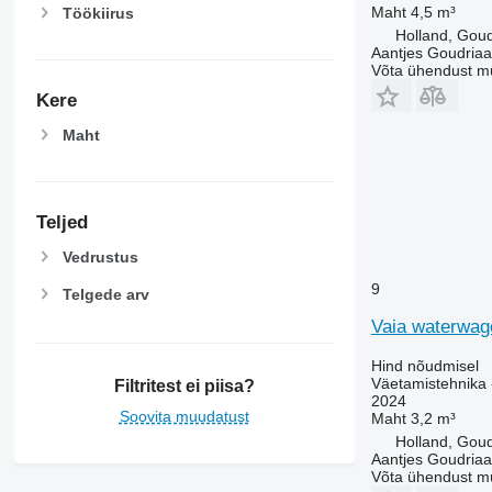
Maht
4,5 m³
Töökiirus
Holland, Gou
Aantjes Goudria
Võta ühendust m
Kere
Maht
Teljed
Vedrustus
9
Telgede arv
Vaia waterwa
Hind nõudmisel
Väetamistehnika 
Filtritest ei piisa?
2024
Soovita muudatust
Maht
3,2 m³
Holland, Gou
Aantjes Goudria
Võta ühendust m