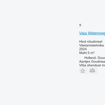
9
Vaia Waterwag
Hind nõudmisel
Väetamistehnika 
2024
Maht
5 m³
Holland, Gou
Aantjes Goudria
Võta ühendust m