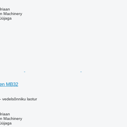
driaan
an Machinery
üüjaga
gen MB32
- vedelsõnniku laotur
driaan
an Machinery
üüjaga