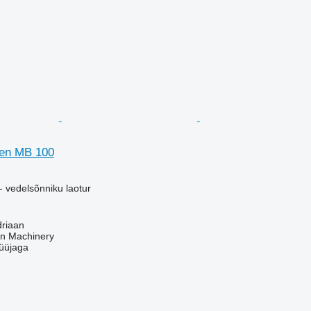
gen MB 100
- vedelsõnniku laotur
driaan
an Machinery
üüjaga