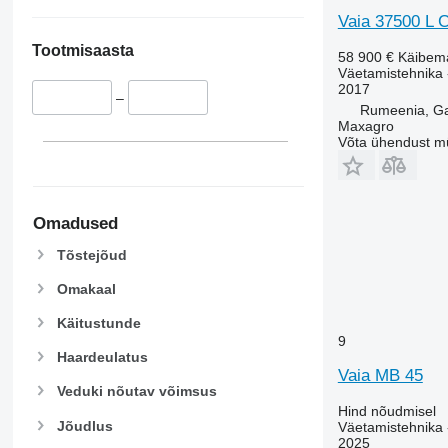
Vaia 37500 L C
Tootmisaasta
58 900 €
Käibem
Väetamistehnika 
2017
–
Rumeenia, Gat
Maxagro
Võta ühendust m
Omadused
Tõstejõud
Omakaal
Käitustunde
9
Haardeulatus
Vaia MB 45
Veduki nõutav võimsus
Hind nõudmisel
Jõudlus
Väetamistehnika 
2025