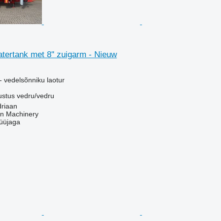
tertank met 8'' zuigarm - Nieuw
- vedelsõnniku laotur
ustus
vedru/vedru
driaan
an Machinery
üüjaga