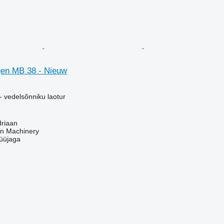
en MB 38 - Nieuw
- vedelsõnniku laotur
driaan
an Machinery
üüjaga