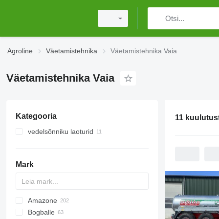
Agroline
Väetamistehnika
Väetamistehnika Vaia
Väetamistehnika Vaia
Kategooria
11 kuulutus
vedelsõnniku laoturid
Mark
Amazone
Exacta
XPL
Bogballe
Catros
HTS
TSW
ELYTE