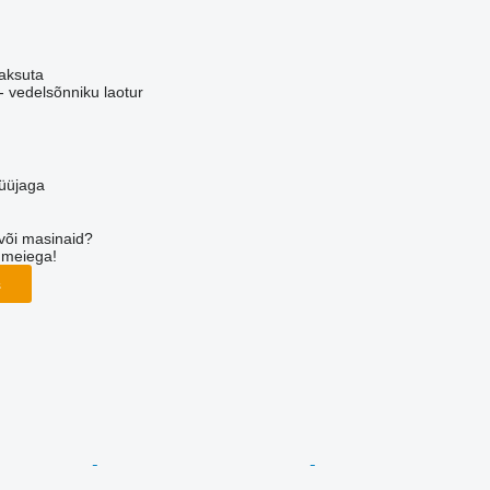
aksuta
- vedelsõnniku laotur
üüjaga
või masinaid?
 meiega!
s