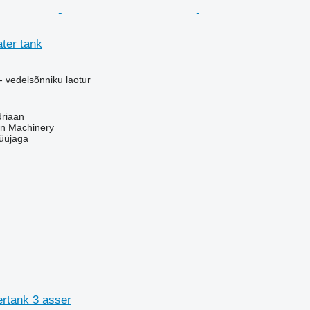
ter tank
- vedelsõnniku laotur
driaan
an Machinery
üüjaga
ertank 3 asser