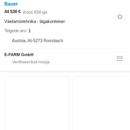
Bauer
44 530 €
Koos KM-ga
Väetamistehnika - lägakonteiner
Telgede arv
1
Austria, At-5273 Rossbach
E-FARM GmbH