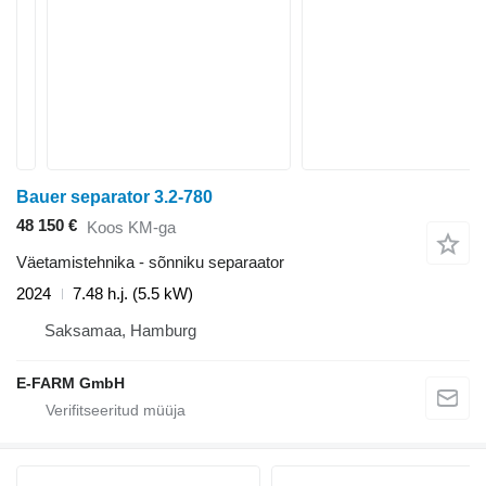
Bauer separator 3.2-780
48 150 €
Koos KM-ga
Väetamistehnika - sõnniku separaator
2024
7.48 h.j. (5.5 kW)
Saksamaa, Hamburg
E-FARM GmbH