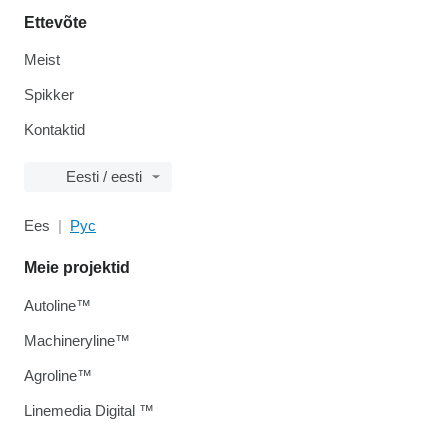
Ettevõte
Meist
Spikker
Kontaktid
Eesti / eesti
Ees
Рус
Meie projektid
Autoline™
Machineryline™
Agroline™
Linemedia Digital ™