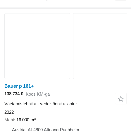
Bauer p 161+
138 734 €
Koos KM-ga
Väetamistehnika - vedelsõnniku laotur
2022
Maht
16 000 m³
Austria, At-4800 Attnang-Puchheim