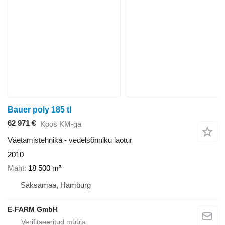
Bauer poly 185 tl
62 971 €
Koos KM-ga
Väetamistehnika - vedelsõnniku laotur
2010
Maht
18 500 m³
Saksamaa, Hamburg
E-FARM GmbH