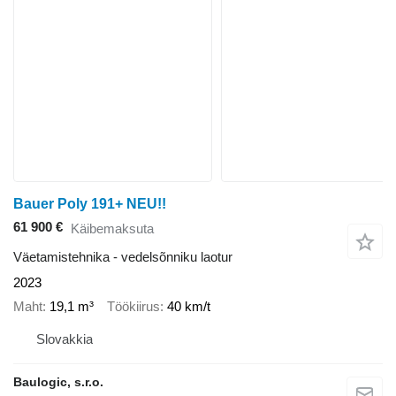
Bauer Poly 191+ NEU!!
61 900 €
Käibemaksuta
Väetamistehnika - vedelsõnniku laotur
2023
Maht
19,1 m³
Töökiirus
40 km/t
Slovakkia
Baulogic, s.r.o.