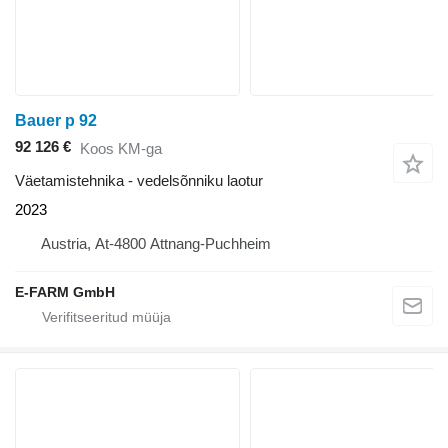
Bauer p 92
92 126 €
Koos KM-ga
Väetamistehnika - vedelsõnniku laotur
2023
Austria, At-4800 Attnang-Puchheim
E-FARM GmbH