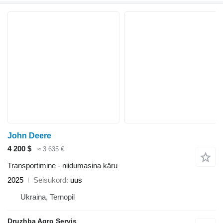
John Deere
4 200 $
≈ 3 635 €
Transportimine - niidumasina käru
2025
Seisukord
uus
Ukraina, Ternopil
Druzhba Agro Servis