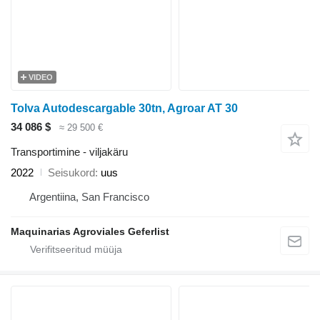
VIDEO
Tolva Autodescargable 30tn, Agroar AT 30
34 086 $
≈ 29 500 €
Transportimine - viljakäru
2022
Seisukord
uus
Argentiina, San Francisco
Maquinarias Agroviales Geferlist