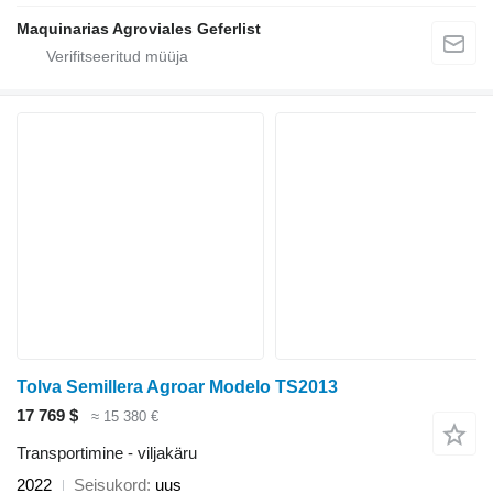
Maquinarias Agroviales Geferlist
Tolva Semillera Agroar Modelo TS2013
17 769 $
≈ 15 380 €
Transportimine - viljakäru
2022
Seisukord
uus