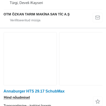
Türgi, Develi /Kayseri
OTM ÖZKAN TARIM MAKİNA SAN TİC A.Ş
Annaburger HTS 29.17 SchubMax
Hind nõudmisel
Transportimine - traktori haagis