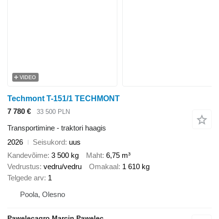
VIDEO
Techmont T-151/1 TECHMONT
7 780 €
33 500 PLN
Transportimine - traktori haagis
2026
Seisukord
uus
Kandevõime
3 500 kg
Maht
6,75 m³
Vedrustus
vedru/vedru
Omakaal
1 610 kg
Telgede arv
1
Poola, Olesno
Pawelecagro Marcin Pawelec