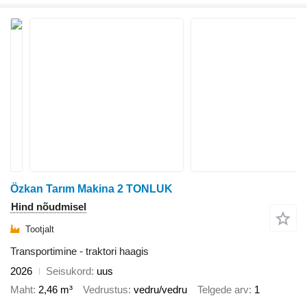
Özkan Tarım Makina 2 TONLUK
Hind nõudmisel
Tootjalt
Transportimine - traktori haagis
2026
Seisukord
uus
Maht
2,46 m³
Vedrustus
vedru/vedru
Telgede arv
1