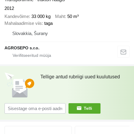
2012
Kandevõime
33 000 kg
Maht
50 m³
Mahalaadimise viis
taga
Slovakkia, Šurany
AGROSEPO s.r.o.
Tellige antud rubriigi uued kuulutused
Telli