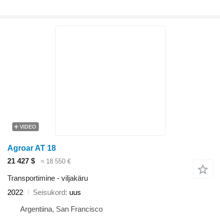
VIDEO
Agroar AT 18
21 427 $
≈ 18 550 €
Transportimine - viljakäru
2022
Seisukord
uus
Argentiina, San Francisco