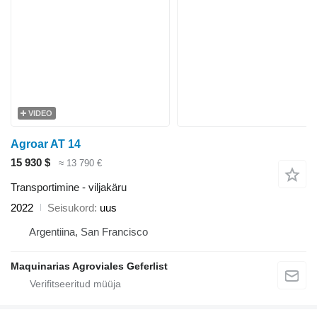
VIDEO
Agroar AT 14
15 930 $
≈ 13 790 €
Transportimine - viljakäru
2022
Seisukord
uus
Argentiina, San Francisco
Maquinarias Agroviales Geferlist