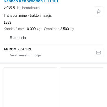
Kennco Ken Wootton LTD 10T
5 450 €
Käibemaksuta
Transportimine - traktori haagis
1993
Kandevõime
10 000 kg
Omakaal
2 500 kg
Rumeenia
AGROMIX 04 SRL