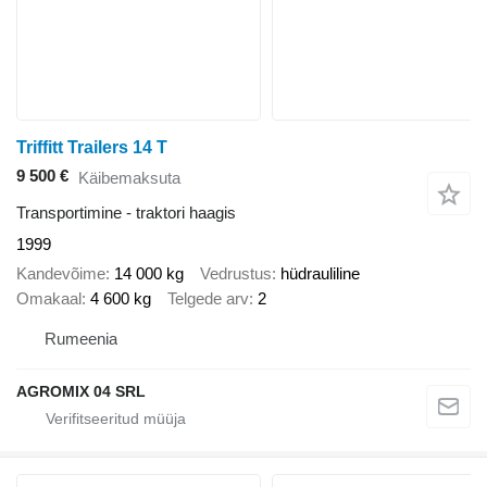
Triffitt Trailers 14 T
9 500 €
Käibemaksuta
Transportimine - traktori haagis
1999
Kandevõime
14 000 kg
Vedrustus
hüdrauliline
Omakaal
4 600 kg
Telgede arv
2
Rumeenia
AGROMIX 04 SRL