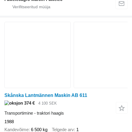
Skånska Lantmännen Maskin AB 611
374 €
4 100 SEK
Transportimine - traktori haagis
1988
Kandevõime
6 500 kg
Telgede arv
1