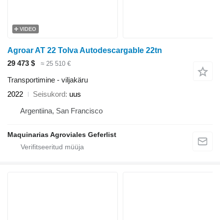
VIDEO
Agroar AT 22 Tolva Autodescargable 22tn
29 473 $
≈ 25 510 €
Transportimine - viljakäru
2022
Seisukord
uus
Argentiina, San Francisco
Maquinarias Agroviales Geferlist