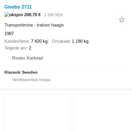
Gisebo 2711
200,70 €
2 200 SEK
Transportimine - traktori haagis
1987
Kandevõime
7 420 kg
Omakaal
1 190 kg
Telgede arv
2
Rootsi, Karlstad
Klaravik Sweden