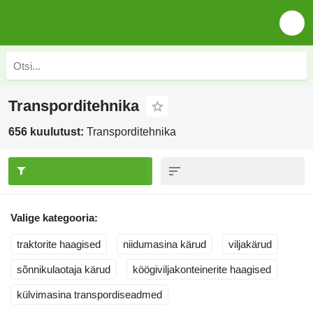
Transporditehnika
656 kuulutust:
Transporditehnika
Valige kategooria:
traktorite haagised
niidumasina kärud
viljakärud
sõnnikulaotaja kärud
köögiviljakonteinerite haagised
külvimasina transpordiseadmed