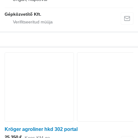
Gépközvetítő Kft.
Kröger agroliner hkd 302 portal
25 350 €
Koos KM-ga