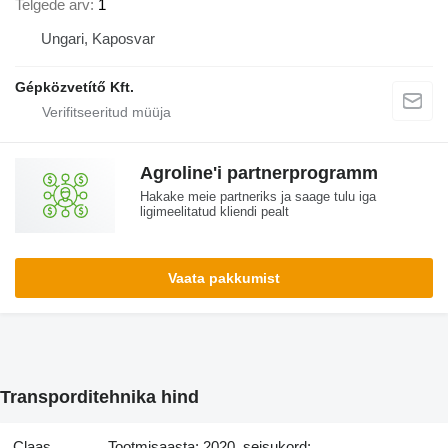
Telgede arv
1
Ungari, Kaposvar
Gépközvetítő Kft.
Agroline'i partnerprogramm
Hakake meie partneriks ja saage tulu iga
ligimeelitatud kliendi pealt
Vaata pakkumist
Transporditehnika hind
Claas
Tootmisaasta: 2020, seisukord: