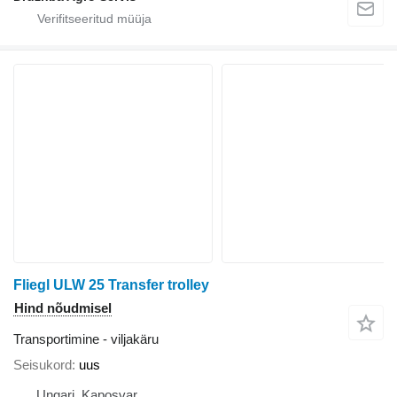
Fliegl ULW 25 Transfer trolley
Hind nõudmisel
Transportimine - viljakäru
Seisukord
uus
Ungari, Kaposvar