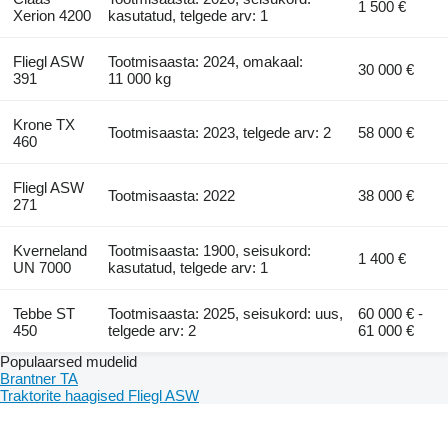
1 500 €
Xerion 4200
kasutatud, telgede arv: 1
Fliegl ASW
Tootmisaasta: 2024, omakaal:
30 000 €
391
11 000 kg
Krone TX
Tootmisaasta: 2023, telgede arv: 2
58 000 €
460
Fliegl ASW
Tootmisaasta: 2022
38 000 €
271
Kverneland
Tootmisaasta: 1900, seisukord:
1 400 €
UN 7000
kasutatud, telgede arv: 1
Tebbe ST
Tootmisaasta: 2025, seisukord: uus,
60 000 € -
450
telgede arv: 2
61 000 €
Populaarsed mudelid
Brantner TA
Traktorite haagised Fliegl ASW