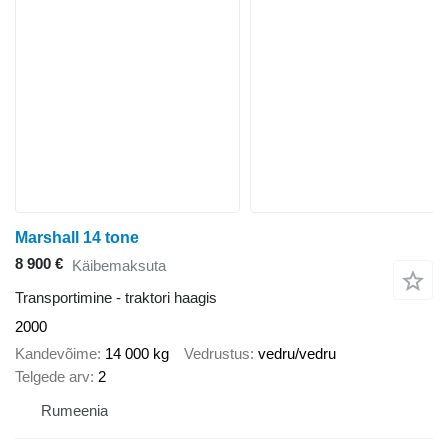
Marshall 14 tone
8 900 €
Käibemaksuta
Transportimine - traktori haagis
2000
Kandevõime
14 000 kg
Vedrustus
vedru/vedru
Telgede arv
2
Rumeenia