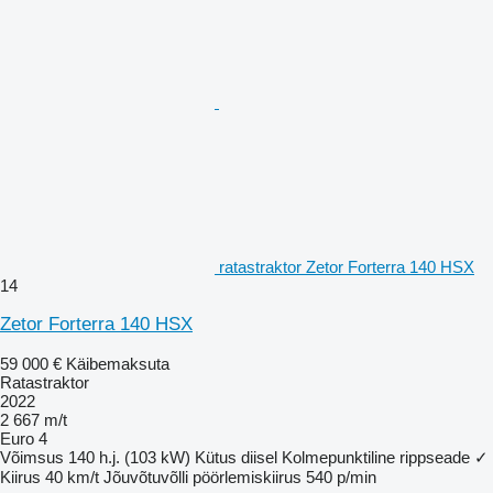
ratastraktor Zetor Forterra 140 HSX
14
Zetor Forterra 140 HSX
59 000 €
Käibemaksuta
Ratastraktor
2022
2 667 m/t
Euro 4
Võimsus
140 h.j. (103 kW)
Kütus
diisel
Kolmepunktiline rippseade
✓
Kiirus
40 km/t
Jõuvõtuvõlli pöörlemiskiirus
540 p/min