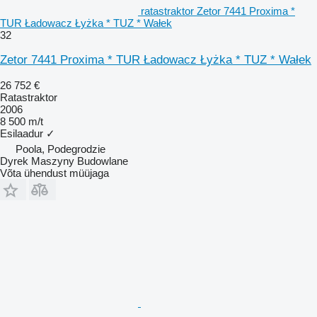
ratastraktor Zetor 7441 Proxima *
TUR Ładowacz Łyżka * TUZ * Wałek
32
Zetor 7441 Proxima * TUR Ładowacz Łyżka * TUZ * Wałek
26 752 €
Ratastraktor
2006
8 500 m/t
Esilaadur
✓
Poola, Podegrodzie
Dyrek Maszyny Budowlane
Võta ühendust müüjaga