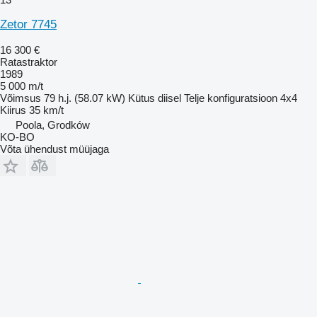
Zetor 7745
16 300 €
Ratastraktor
1989
5 000 m/t
Võimsus
79 h.j. (58.07 kW)
Kütus
diisel
Telje konfiguratsioon
4x4
Kiirus
35 km/t
Poola, Grodków
KO-BO
Võta ühendust müüjaga