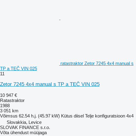
ratastraktor Zetor 7245 4x4 manual s
TP a TEČ VIN 025
11
Zetor 7245 4x4 manual s TP a TEČ VIN 025
10 947 €
Ratastraktor
1988
3 051 km
Võimsus
62.54 h.j. (45.97 kW)
Kütus
diisel
Telje konfiguratsioon
4x4
Slovakkia, Levice
SLOVAK FINANCE s.r.o.
Võta ühendust müüjaga