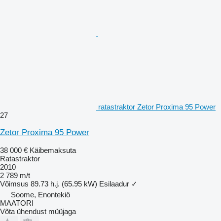
ratastraktor Zetor Proxima 95 Power
27
Zetor Proxima 95 Power
38 000 €
Käibemaksuta
Ratastraktor
2010
2 789 m/t
Võimsus
89.73 h.j. (65.95 kW)
Esilaadur
✓
Soome, Enontekiö
MAATORI
Võta ühendust müüjaga