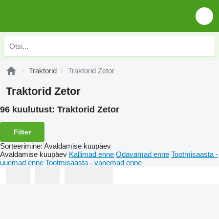
Traktorid
Traktorid Zetor
Traktorid Zetor
96 kuulutust:
Traktorid Zetor
Filter
Sorteerimine
:
Avaldamise kuupäev
Avaldamise kuupäev
Kallimad enne
Odavamad enne
Tootmisaasta -
uuemad enne
Tootmisaasta - vanemad enne