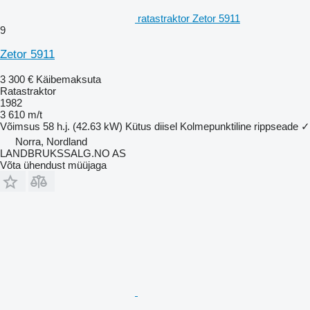
ratastraktor Zetor 5911
9
Zetor 5911
3 300 €
Käibemaksuta
Ratastraktor
1982
3 610 m/t
Võimsus
58 h.j. (42.63 kW)
Kütus
diisel
Kolmepunktiline rippseade
✓
Norra, Nordland
LANDBRUKSSALG.NO AS
Võta ühendust müüjaga