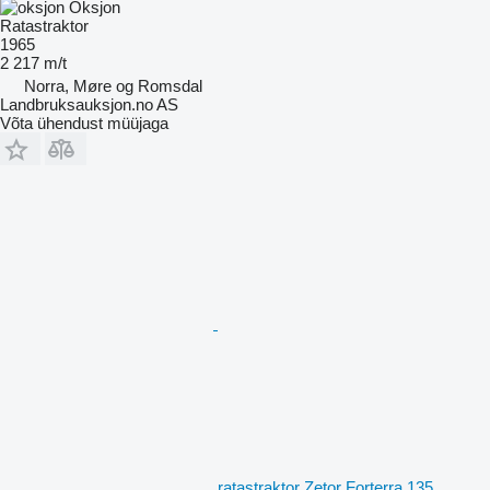
Oksjon
Ratastraktor
1965
2 217 m/t
Norra, Møre og Romsdal
Landbruksauksjon.no AS
Võta ühendust müüjaga
ratastraktor Zetor Forterra 135