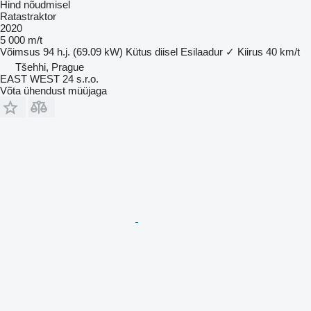
Hind nõudmisel
Ratastraktor
2020
5 000 m/t
Võimsus
94 h.j. (69.09 kW)
Kütus
diisel
Esilaadur
✓
Kiirus
40 km/t
Tšehhi, Prague
EAST WEST 24 s.r.o.
Võta ühendust müüjaga