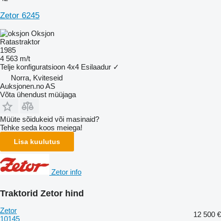
Zetor 6245
Oksjon
Ratastraktor
1985
4 563 m/t
Telje konfiguratsioon
4x4
Esilaadur
✓
Norra, Kviteseid
Auksjonen.no AS
Võta ühendust müüjaga
Müüte sõidukeid või masinaid?
Tehke seda koos meiega!
Lisa kuulutus
Zetor info
Traktorid Zetor hind
Zetor
12 500 €
10145