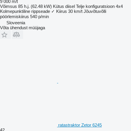
9 000 m/t
Võimsus
85 h.j. (62.48 kW)
Kütus
diisel
Telje konfiguratsioon
4x4
Kolmepunktiline rippseade
✓
Kiirus
30 km/t
Jõuvõtuvõlli
pöörlemiskiirus
540 p/min
Sloveenia
Võta ühendust müüjaga
ratastraktor Zetor 6245
42