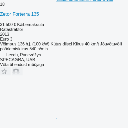
18
Zetor Forterra 135
31 500 €
Käibemaksuta
Ratastraktor
2013
Euro 3
Võimsus
136 h.j. (100 kW)
Kütus
diisel
Kiirus
40 km/t
Jõuvõtuvõlli
pöörlemiskiirus
540 p/min
Leedu, Panevėžys
SPECAGRA, UAB
Võta ühendust müüjaga