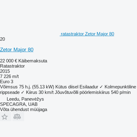
ratastraktor Zetor Major 80
20
Zetor Major 80
22 000 €
Käibemaksuta
Ratastraktor
2015
7 226 m/t
Euro 3
Võimsus
75 h.j. (55.13 kW)
Kütus
diisel
Esilaadur
✓
Kolmepunktiline
rippseade
✓
Kiirus
30 km/t
Jõuvõtuvõlli pöörlemiskiirus
540 p/min
Leedu, Panevėžys
SPECAGRA, UAB
Võta ühendust müüjaga