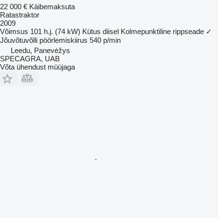
22 000 €
Käibemaksuta
Ratastraktor
2009
Võimsus
101 h.j. (74 kW)
Kütus
diisel
Kolmepunktiline rippseade
✓
Jõuvõtuvõlli pöörlemiskiirus
540 p/min
Leedu, Panevėžys
SPECAGRA, UAB
Võta ühendust müüjaga