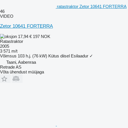
ratastraktor Zetor 10641 FORTERRA
46
VIDEO
Zetor 10641 FORTERRA
17,94 €
197 NOK
Ratastraktor
2005
3 571 m/t
Võimsus
103 h.j. (76 kW)
Kütus
diisel
Esilaadur
✓
Taani, Aabenraa
Retrade AS
Võta ühendust müüjaga