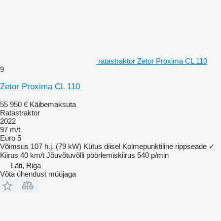
ratastraktor Zetor Proxima CL 110
9
Zetor Proxima CL 110
55 950 €
Käibemaksuta
Ratastraktor
2022
97 m/t
Euro 5
Võimsus
107 h.j. (79 kW)
Kütus
diisel
Kolmepunktiline rippseade
✓
Kiirus
40 km/t
Jõuvõtuvõlli pöörlemiskiirus
540 p/min
Läti, Riga
Võta ühendust müüjaga