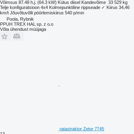
Võimsus
87.48 h.j. (64.3 kW)
Kütus
diisel
Kandevõime
33 529 kg
Telje konfiguratsioon
4x4
Kolmepunktiline rippseade
✓
Kiirus
34,46
km/t
Jõuvõtuvõlli pöörlemiskiirus
540 p/min
Poola, Rybnik
PPUH TREX HAL sp. z o.o
Võta ühendust müüjaga
ratastraktor Zetor 7745
13