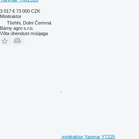
3 017 €
73 000 CZK
Minitraktor
Tšehhi, Dolní Čermná
Bárny agro s.r.o.
Võta ühendust müüjaga
minitraktor Yanmar YT225