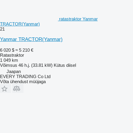
ratastraktor Yanmar
TRACTOR(Yanmar)
21
Yanmar TRACTOR(Yanmar)
6 020 $
≈ 5 210 €
Ratastraktor
1 049 km
Võimsus
46 h.j. (33.81 kW)
Kütus
diisel
Jaapan
EVERY TRADING Co Ltd
Võta ühendust müüjaga