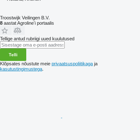
Troostwijk Veilingen B.V.
8
aastat Agroline'i portaalis
Tellige antud rubriigi uued kuulutused
Telli
Klõpsates nõustute meie
privaatsuspoliitikaga
ja
kasutustingimustega
.