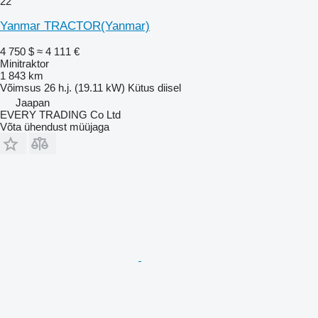
22
Yanmar TRACTOR(Yanmar)
4 750 $
≈ 4 111 €
Minitraktor
1 843 km
Võimsus
26 h.j. (19.11 kW)
Kütus
diisel
Jaapan
EVERY TRADING Co Ltd
Võta ühendust müüjaga