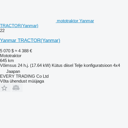
mototraktor Yanmar
TRACTOR(Yanmar)
22
Yanmar TRACTOR(Yanmar)
5 070 $
≈ 4 388 €
Mototraktor
645 km
Võimsus
24 h.j. (17.64 kW)
Kütus
diisel
Telje konfiguratsioon
4x4
Jaapan
EVERY TRADING Co Ltd
Võta ühendust müüjaga