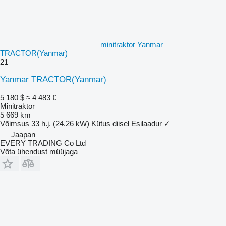
minitraktor Yanmar
TRACTOR(Yanmar)
21
Yanmar TRACTOR(Yanmar)
5 180 $
≈ 4 483 €
Minitraktor
5 669 km
Võimsus
33 h.j. (24.26 kW)
Kütus
diisel
Esilaadur
✓
Jaapan
EVERY TRADING Co Ltd
Võta ühendust müüjaga