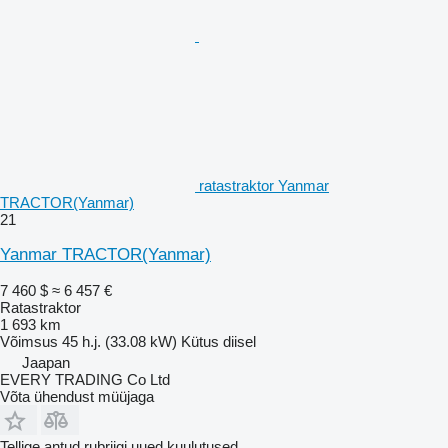
ratastraktor Yanmar
TRACTOR(Yanmar)
21
Yanmar TRACTOR(Yanmar)
7 460 $
≈ 6 457 €
Ratastraktor
1 693 km
Võimsus
45 h.j. (33.08 kW)
Kütus
diisel
Jaapan
EVERY TRADING Co Ltd
Võta ühendust müüjaga
Tellige antud rubriigi uued kuulutused