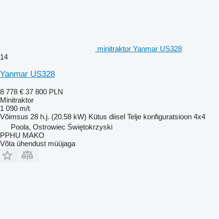
minitraktor Yanmar US328
14
Yanmar US328
8 778 €
37 800 PLN
Minitraktor
1 090 m/t
Võimsus
28 h.j. (20.58 kW)
Kütus
diisel
Telje konfiguratsioon
4x4
Poola, Ostrowiec Świętokrzyski
PPHU MAKO
Võta ühendust müüjaga