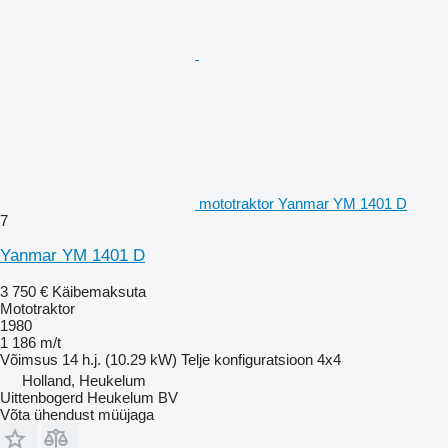
mototraktor Yanmar YM 1401 D
7
Yanmar YM 1401 D
3 750 €
Käibemaksuta
Mototraktor
1980
1 186 m/t
Võimsus
14 h.j. (10.29 kW)
Telje konfiguratsioon
4x4
Holland, Heukelum
Uittenbogerd Heukelum BV
Võta ühendust müüjaga