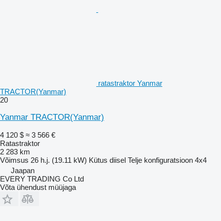
ratastraktor Yanmar
TRACTOR(Yanmar)
20
Yanmar TRACTOR(Yanmar)
4 120 $
≈ 3 566 €
Ratastraktor
2 283 km
Võimsus
26 h.j. (19.11 kW)
Kütus
diisel
Telje konfiguratsioon
4x4
Jaapan
EVERY TRADING Co Ltd
Võta ühendust müüjaga