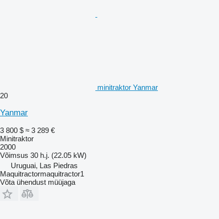
minitraktor Yanmar
20
Yanmar
3 800 $
≈ 3 289 €
Minitraktor
2000
Võimsus
30 h.j. (22.05 kW)
Uruguai, Las Piedras
Maquitractormaquitractor1
Võta ühendust müüjaga