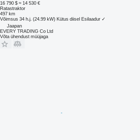
16 790 $
≈ 14 530 €
Ratastraktor
497 km
Võimsus
34 h.j. (24.99 kW)
Kütus
diisel
Esilaadur
✓
Jaapan
EVERY TRADING Co Ltd
Võta ühendust müüjaga