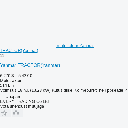
mototraktor Yanmar
TRACTOR(Yanmar)
11
Yanmar TRACTOR(Yanmar)
6 270 $
≈ 5 427 €
Mototraktor
514 km
Võimsus
18 h.j. (13.23 kW)
Kütus
diisel
Kolmepunktiline rippseade
✓
Jaapan
EVERY TRADING Co Ltd
Võta ühendust müüjaga