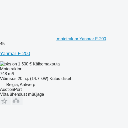
mototraktor Yanmar F-200
45
Yanmar F-200
1 500 €
Käibemaksuta
Mototraktor
748 m/t
Võimsus
20 h.j. (14.7 kW)
Kütus
diisel
Belgia, Antwerp
AuctionPort
Võta ühendust müüjaga