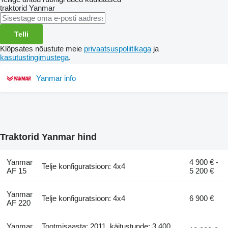
traktorid
Yanmar
Telli
Klõpsates nõustute meie
privaatsuspoliitikaga
ja
kasutustingimustega
.
Yanmar info
Traktorid Yanmar hind
Yanmar
4 900 € -
Telje konfiguratsioon: 4x4
AF 15
5 200 €
Yanmar
Telje konfiguratsioon: 4x4
6 900 €
AF 220
Yanmar
Tootmisaasta: 2011, käitustunde: 3 400