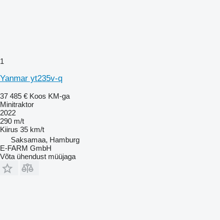
1
Yanmar yt235v-q
37 485 €
Koos KM-ga
Minitraktor
2022
290 m/t
Kiirus
35 km/t
Saksamaa, Hamburg
E-FARM GmbH
Võta ühendust müüjaga