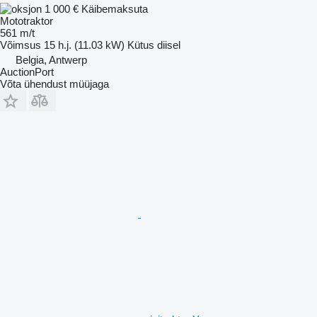
1 000 €
Käibemaksuta
Mototraktor
561 m/t
Võimsus
15 h.j. (11.03 kW)
Kütus
diisel
Belgia, Antwerp
AuctionPort
Võta ühendust müüjaga