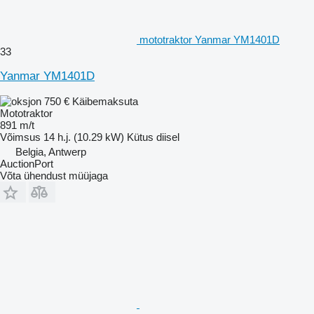
mototraktor Yanmar YM1401D
33
Yanmar YM1401D
750 €
Käibemaksuta
Mototraktor
891 m/t
Võimsus
14 h.j. (10.29 kW)
Kütus
diisel
Belgia, Antwerp
AuctionPort
Võta ühendust müüjaga