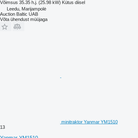
Võimsus
35.35 h.j. (25.98 kW)
Kütus
diisel
Leedu, Marijampolė
Auction Baltic UAB
Võta ühendust müüjaga
minitraktor Yanmar YM1510
13
Yanmar YM1510