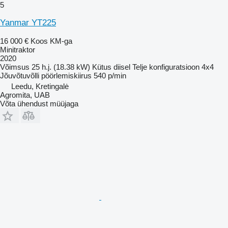
5
Yanmar YT225
16 000 €
Koos KM-ga
Minitraktor
2020
Võimsus
25 h.j. (18.38 kW)
Kütus
diisel
Telje konfiguratsioon
4x4
Jõuvõtuvõlli pöörlemiskiirus
540 p/min
Leedu, Kretingalė
Agromita, UAB
Võta ühendust müüjaga