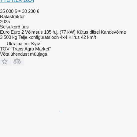
YTO NLX 1054
35 000 $
≈ 30 290 €
Ratastraktor
2025
Seisukord
uus
Euro
Euro 2
Võimsus
105 h.j. (77 kW)
Kütus
diisel
Kandevõime
3 500 kg
Telje konfiguratsioon
4x4
Kiirus
42 km/t
Ukraina, m. Kyiv
TOV "Trans Agro Market"
Võta ühendust müüjaga