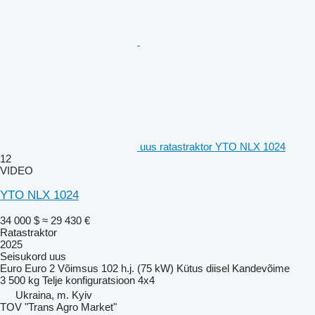
uus ratastraktor YTO NLX 1024
12
VIDEO
YTO NLX 1024
34 000 $
≈ 29 430 €
Ratastraktor
2025
Seisukord
uus
Euro
Euro 2
Võimsus
102 h.j. (75 kW)
Kütus
diisel
Kandevõime
3 500 kg
Telje konfiguratsioon
4x4
Ukraina, m. Kyiv
TOV "Trans Agro Market"