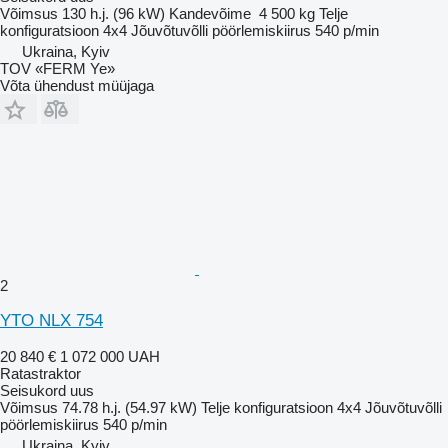
Võimsus
130 h.j. (96 kW)
Kandevõime
4 500 kg
Telje
konfiguratsioon
4x4
Jõuvõtuvõlli pöörlemiskiirus
540 p/min
Ukraina, Kyiv
TOV «FERM Ye»
Võta ühendust müüjaga
2
YTO NLX 754
20 840 €
1 072 000 UAH
Ratastraktor
Seisukord
uus
Võimsus
74.78 h.j. (54.97 kW)
Telje konfiguratsioon
4x4
Jõuvõtuvõlli
pöörlemiskiirus
540 p/min
Ukraina, Kyiv