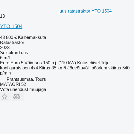
uus ratastraktor YTO 1504
13
YTO 1504
43 800 €
Käibemaksuta
Ratastraktor
2023
Seisukord
uus
6 m/t
Euro
Euro 5
Võimsus
150 h.j. (110 kW)
Kütus
diisel
Telje
konfiguratsioon
4x4
Kiirus
35 km/t
Jõuvõtuvõlli pöörlemiskiirus
540
p/min
Prantsusmaa, Tours
MATAGRI 52
Võta ühendust müüjaga