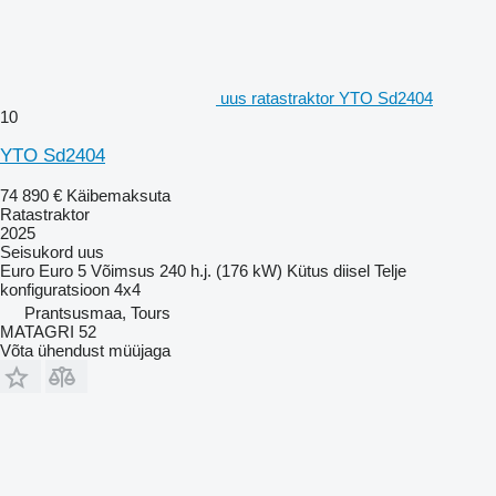
uus ratastraktor YTO Sd2404
10
YTO Sd2404
74 890 €
Käibemaksuta
Ratastraktor
2025
Seisukord
uus
Euro
Euro 5
Võimsus
240 h.j. (176 kW)
Kütus
diisel
Telje
konfiguratsioon
4x4
Prantsusmaa, Tours
MATAGRI 52
Võta ühendust müüjaga