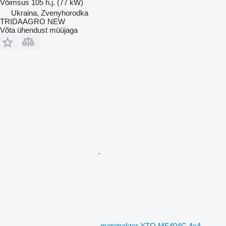
Võimsus
105 h.j. (77 kW)
Ukraina, Zvenyhorodka
TRIDAAGRO NEW
Võta ühendust müüjaga
mototraktor YTO MF404C 4x4