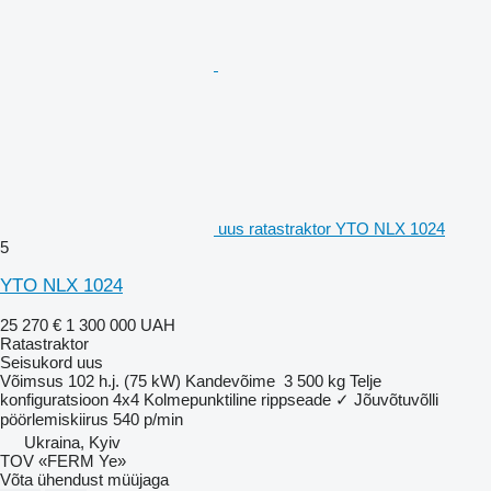
uus ratastraktor YTO NLX 1024
5
YTO NLX 1024
25 270 €
1 300 000 UAH
Ratastraktor
Seisukord
uus
Võimsus
102 h.j. (75 kW)
Kandevõime
3 500 kg
Telje
konfiguratsioon
4x4
Kolmepunktiline rippseade
✓
Jõuvõtuvõlli
pöörlemiskiirus
540 p/min
Ukraina, Kyiv
TOV «FERM Ye»
Võta ühendust müüjaga