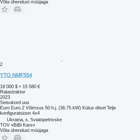
Võta ühendust müüjaga
2
YTO NMF554
18 000 $
≈ 15 580 €
Ratastraktor
2023
Seisukord
uus
Euro
Euro 2
Võimsus
50 h.j. (36.75 kW)
Kütus
diisel
Telje
konfiguratsioon
4x4
Ukraina, s. Sviatopetrivske
TOV «BiBi Kars»
Võta ühendust müüjaga