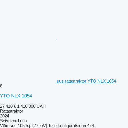
uus ratastraktor YTO NLX 1054
8
YTO NLX 1054
27 410 €
1 410 000 UAH
Ratastraktor
2024
Seisukord
uus
Võimsus
105 h.j. (77 kW)
Telje konfiguratsioon
4x4