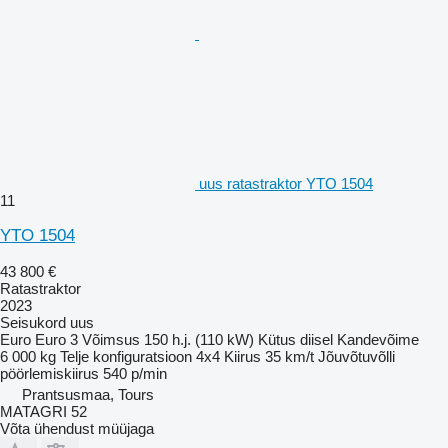
uus ratastraktor YTO 1504
11
YTO 1504
43 800 €
Ratastraktor
2023
Seisukord
uus
Euro
Euro 3
Võimsus
150 h.j. (110 kW)
Kütus
diisel
Kandevõime
6 000 kg
Telje konfiguratsioon
4x4
Kiirus
35 km/t
Jõuvõtuvõlli
pöörlemiskiirus
540 p/min
Prantsusmaa, Tours
MATAGRI 52
Võta ühendust müüjaga