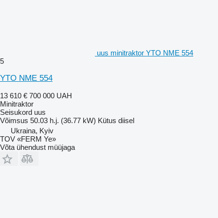
uus minitraktor YTO NME 554
5
YTO NME 554
13 610 €
700 000 UAH
Minitraktor
Seisukord
uus
Võimsus
50.03 h.j. (36.77 kW)
Kütus
diisel
Ukraina, Kyiv
TOV «FERM Ye»
Võta ühendust müüjaga