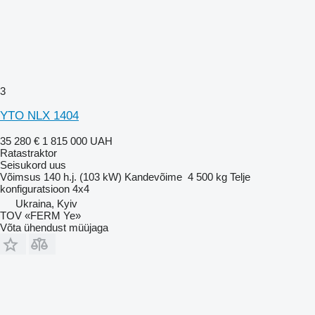
3
YTO NLX 1404
35 280 €
1 815 000 UAH
Ratastraktor
Seisukord
uus
Võimsus
140 h.j. (103 kW)
Kandevõime
4 500 kg
Telje
konfiguratsioon
4x4
Ukraina, Kyiv
TOV «FERM Ye»
Võta ühendust müüjaga