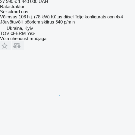
27 990 €
1 440 000 UAH
Ratastraktor
Seisukord
uus
Võimsus
106 h.j. (78 kW)
Kütus
diisel
Telje konfiguratsioon
4x4
Jõuvõtuvõlli pöörlemiskiirus
540 p/min
Ukraina, Kyiv
TOV «FERM Ye»
Võta ühendust müüjaga