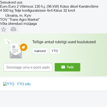
Seisukord
uus
Euro
Euro 2
Võimsus
130 h.j. (96 kW)
Kütus
diisel
Kandevõime
4 500 kg
Telje konfiguratsioon
4x4
Kiirus
32 km/t
Ukraina, m. Kyiv
TOV "Trans Agro Market"
Võta ühendust müüjaga
Tellige antud rubriigi uued kuulutused
traktorid
YTO
Telli
YTO info