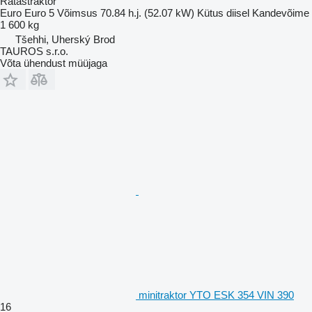
Ratastraktor
Euro
Euro 5
Võimsus
70.84 h.j. (52.07 kW)
Kütus
diisel
Kandevõime
1 600 kg
Tšehhi, Uherský Brod
TAUROS s.r.o.
Võta ühendust müüjaga
minitraktor YTO ESK 354 VIN 390
16