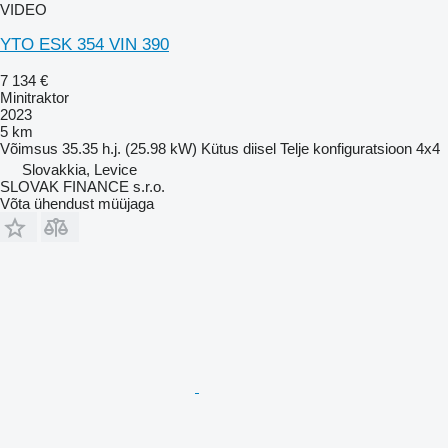
VIDEO
YTO ESK 354 VIN 390
7 134 €
Minitraktor
2023
5 km
Võimsus
35.35 h.j. (25.98 kW)
Kütus
diisel
Telje konfiguratsioon
4x4
Slovakkia, Levice
SLOVAK FINANCE s.r.o.
Võta ühendust müüjaga