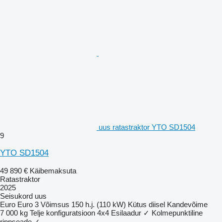
uus ratastraktor YTO SD1504
9
YTO SD1504
49 890 €
Käibemaksuta
Ratastraktor
2025
Seisukord
uus
Euro
Euro 3
Võimsus
150 h.j. (110 kW)
Kütus
diisel
Kandevõime
7 000 kg
Telje konfiguratsioon
4x4
Esilaadur
✓
Kolmepunktiline
rippseade
✓