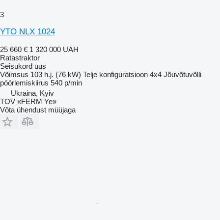
3
YTO NLX 1024
25 660 €
1 320 000 UAH
Ratastraktor
Seisukord
uus
Võimsus
103 h.j. (76 kW)
Telje konfiguratsioon
4x4
Jõuvõtuvõlli
pöörlemiskiirus
540 p/min
Ukraina, Kyiv
TOV «FERM Ye»
Võta ühendust müüjaga