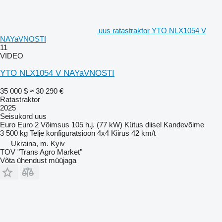
uus ratastraktor YTO NLX1054 V
NAYaVNOSTI
11
VIDEO
YTO NLX1054 V NAYaVNOSTI
35 000 $
≈ 30 290 €
Ratastraktor
2025
Seisukord
uus
Euro
Euro 2
Võimsus
105 h.j. (77 kW)
Kütus
diisel
Kandevõime
3 500 kg
Telje konfiguratsioon
4x4
Kiirus
42 km/t
Ukraina, m. Kyiv
TOV "Trans Agro Market"
Võta ühendust müüjaga