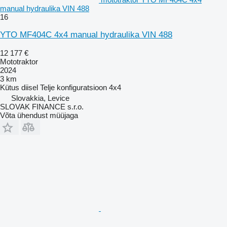
manual hydraulika VIN 488
16
YTO MF404C 4x4 manual hydraulika VIN 488
12 177 €
Mototraktor
2024
3 km
Kütus
diisel
Telje konfiguratsioon
4x4
Slovakkia, Levice
SLOVAK FINANCE s.r.o.
Võta ühendust müüjaga