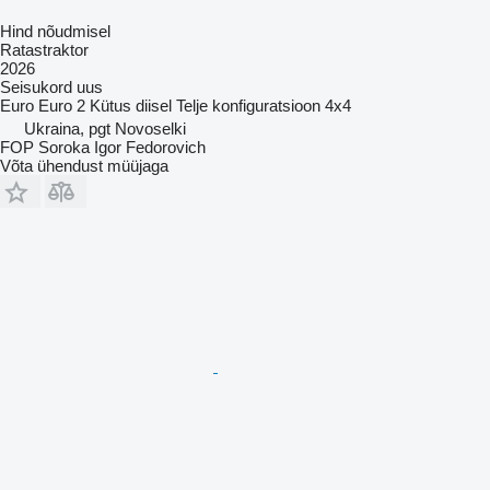
Hind nõudmisel
Ratastraktor
2026
Seisukord
uus
Euro
Euro 2
Kütus
diisel
Telje konfiguratsioon
4x4
Ukraina, pgt Novoselki
FOP Soroka Igor Fedorovich
Võta ühendust müüjaga