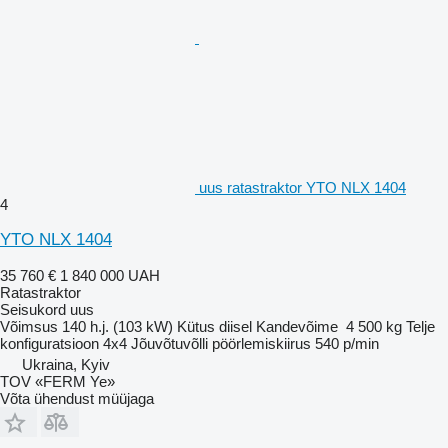
uus ratastraktor YTO NLX 1404
4
YTO NLX 1404
35 760 €
1 840 000 UAH
Ratastraktor
Seisukord
uus
Võimsus
140 h.j. (103 kW)
Kütus
diisel
Kandevõime
4 500 kg
Telje
konfiguratsioon
4x4
Jõuvõtuvõlli pöörlemiskiirus
540 p/min
Ukraina, Kyiv
TOV «FERM Ye»
Võta ühendust müüjaga