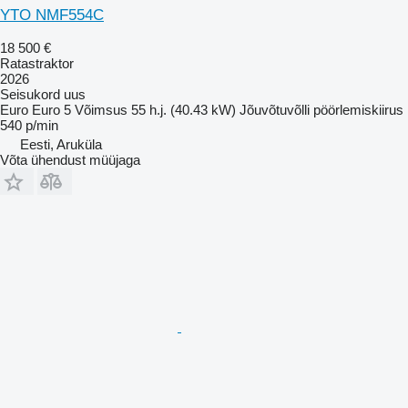
YTO NMF554C
18 500 €
Ratastraktor
2026
Seisukord
uus
Euro
Euro 5
Võimsus
55 h.j. (40.43 kW)
Jõuvõtuvõlli pöörlemiskiirus
540 p/min
Eesti, Aruküla
Võta ühendust müüjaga