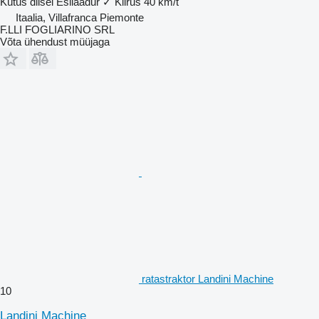
Kütus
diisel
Esilaadur
✓
Kiirus
40 km/t
Itaalia, Villafranca Piemonte
F.LLI FOGLIARINO SRL
Võta ühendust müüjaga
ratastraktor Landini Machine
10
Landini Machine