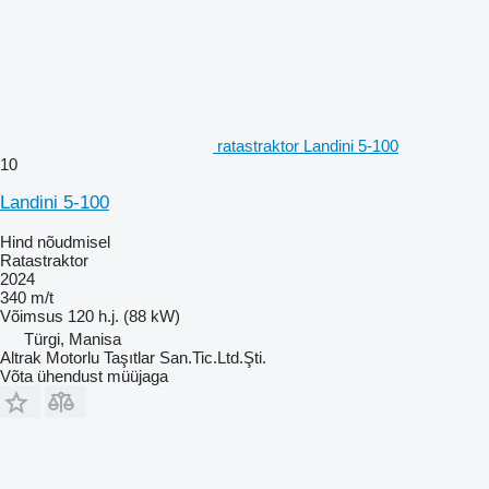
ratastraktor Landini 5-100
10
Landini 5-100
Hind nõudmisel
Ratastraktor
2024
340 m/t
Võimsus
120 h.j. (88 kW)
Türgi, Manisa
Altrak Motorlu Taşıtlar San.Tic.Ltd.Şti.
Võta ühendust müüjaga