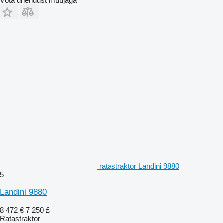
Võta ühendust müüjaga
ratastraktor Landini 9880
5
Landini 9880
8 472 €
7 250 £
Ratastraktor