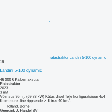
ratastraktor Landini 5-100 dynamic
19
Landini 5-100 dynamic
46 900 €
Käibemaksuta
Ratastraktor
2023
3 m/t
Võimsus
95 h.j. (69.83 kW)
Kütus
diisel
Telje konfiguratsioon
4x4
Kolmepunktiline rippseade
✓
Kiirus
40 km/t
Holland, Borne
Geerdink J. Handel BV