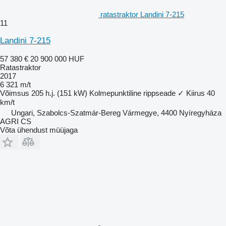
ratastraktor Landini 7-215
11
Landini 7-215
57 380 €
20 900 000 HUF
Ratastraktor
2017
6 321 m/t
Võimsus
205 h.j. (151 kW)
Kolmepunktiline rippseade
✓
Kiirus
40
km/t
Ungari, Szabolcs-Szatmár-Bereg Vármegye, 4400 Nyíregyháza
AGRI CS
Võta ühendust müüjaga