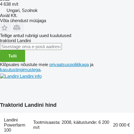
4 638 m/t
Ungari, Szolnok
Axiál Kft.
Võta ühendust müüjaga
Tellige antud rubriigi uued kuulutused
traktorid
Landini
Telli
Klõpsates nõustute meie
privaatsuspoliitikaga
ja
kasutustingimustega
.
Landini info
Traktorid Landini hind
Landini
Tootmisaasta: 2008, käitustunde: 6 200
Powerfarm
20 000 €
m/t
100