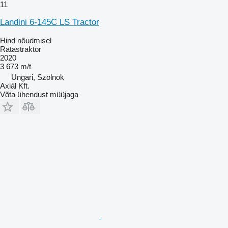
11
Landini 6-145C LS Tractor
Hind nõudmisel
Ratastraktor
2020
3 673 m/t
Ungari, Szolnok
Axiál Kft.
Võta ühendust müüjaga