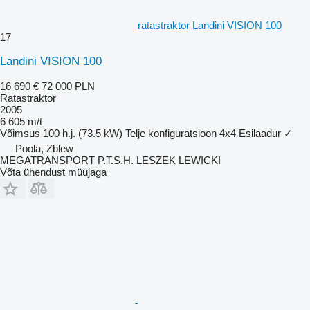
ratastraktor Landini VISION 100
17
Landini VISION 100
16 690 €
72 000 PLN
Ratastraktor
2005
6 605 m/t
Võimsus
100 h.j. (73.5 kW)
Telje konfiguratsioon
4x4
Esilaadur
✓
Poola, Zblew
MEGATRANSPORT P.T.S.H. LESZEK LEWICKI
Võta ühendust müüjaga