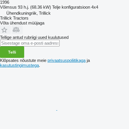
1996
Võimsus
93 h.j. (68.36 kW)
Telje konfiguratsioon
4x4
Ühendkuningriik, Trillick
Trillick Tractors
Võta ühendust müüjaga
Tellige antud rubriigi uued kuulutused
Telli
Klõpsates nõustute meie
privaatsuspoliitikaga
ja
kasutustingimustega
.