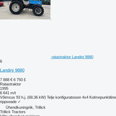
ratastraktor Landini 9880
6
Landini 9880
7 888 €
6 750 £
Ratastraktor
1995
6 641 m/t
Võimsus
93 h.j. (68.36 kW)
Telje konfiguratsioon
4x4
Kolmepunktiline
rippseade
✓
Ühendkuningriik, Trillick
Trillick Tractors