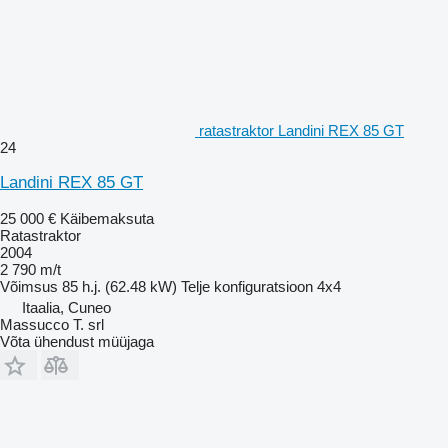
ratastraktor Landini REX 85 GT
24
Landini REX 85 GT
25 000 €
Käibemaksuta
Ratastraktor
2004
2 790 m/t
Võimsus
85 h.j. (62.48 kW)
Telje konfiguratsioon
4x4
Itaalia, Cuneo
Massucco T. srl
Võta ühendust müüjaga