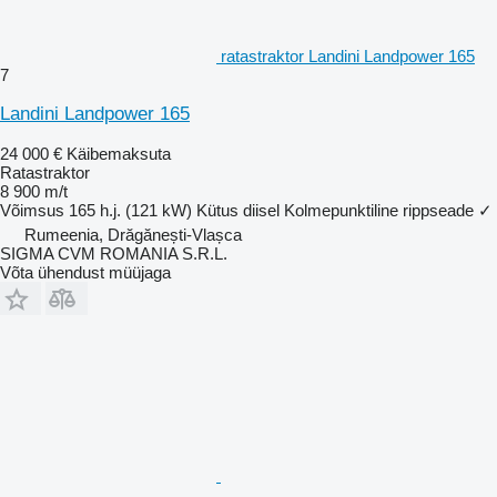
ratastraktor Landini Landpower 165
7
Landini Landpower 165
24 000 €
Käibemaksuta
Ratastraktor
8 900 m/t
Võimsus
165 h.j. (121 kW)
Kütus
diisel
Kolmepunktiline rippseade
✓
Rumeenia, Drăgănești-Vlașca
SIGMA CVM ROMANIA S.R.L.
Võta ühendust müüjaga