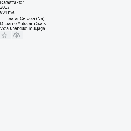
Ratastraktor
2013
894 m/t
Itaalia, Cercola (Na)
Di Sarno Autocarri S.a.s
Võta ühendust müüjaga