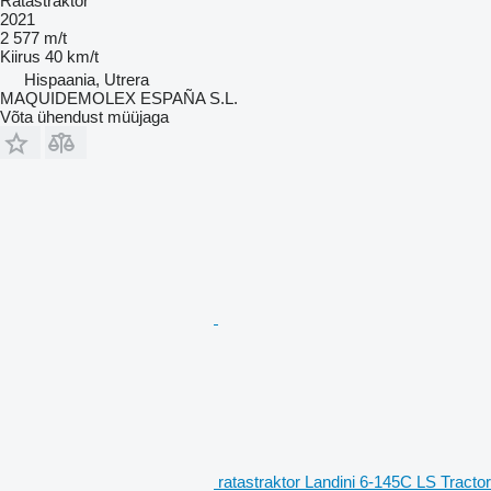
Ratastraktor
2021
2 577 m/t
Kiirus
40 km/t
Hispaania, Utrera
MAQUIDEMOLEX ESPAÑA S.L.
Võta ühendust müüjaga
ratastraktor Landini 6-145C LS Tractor