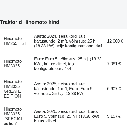
Traktorid Hinomoto hind
Aasta: 2024, seisukord: uus,
Hinomoto
käitustunde: 2 m/t, võimsus: 25 h.j.
12 060 €
HM255 HST
(18.38 kW), telje konfiguratsioon: 4x4
Euro: Euro 5, võimsus: 25 h.j. (18.38
Hinomoto
kW), kütus: diisel, telje
7 081 €
HM3025
konfiguratsioon: 4x4
Hinomoto
Aasta: 2025, seisukord: uus,
HM3025
käitustunde: 1 m/t, Euro: Euro 5,
6 607 €
GREATE
võimsus: 25 h.j. (18.38 kW)
EDITION
Hinomoto
Aasta: 2026, seisukord: uus, Euro:
HM3025
Euro 5, võimsus: 25 h.j. (18.38 kW),
9 157 €
"SPECIAL
kütus: diisel
edition"