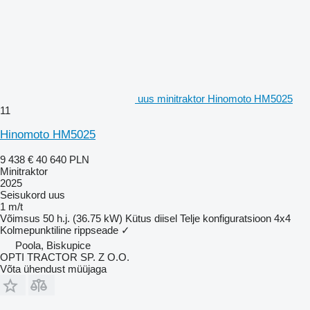
uus minitraktor Hinomoto HM5025
11
Hinomoto HM5025
9 438 €
40 640 PLN
Minitraktor
2025
Seisukord
uus
1 m/t
Võimsus
50 h.j. (36.75 kW)
Kütus
diisel
Telje konfiguratsioon
4x4
Kolmepunktiline rippseade
✓
Poola, Biskupice
OPTI TRACTOR SP. Z O.O.
Võta ühendust müüjaga