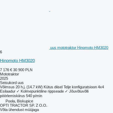
uus mototraktor Hinomoto HM3020
6
Hinomoto HM3020
7 176 €
30 900 PLN
Mototraktor
2025
Seisukord
uus
Võimsus
20 h.j. (14.7 kW)
Kütus
diisel
Telje konfiguratsioon
4x4
Esilaadur
✓
Kolmepunktiline rippseade
✓
Jõuvõtuvõlli
pöörlemiskiirus
540 p/min
Poola, Biskupice
OPTI TRACTOR SP. Z O.O.
Võta ühendust müüjaga