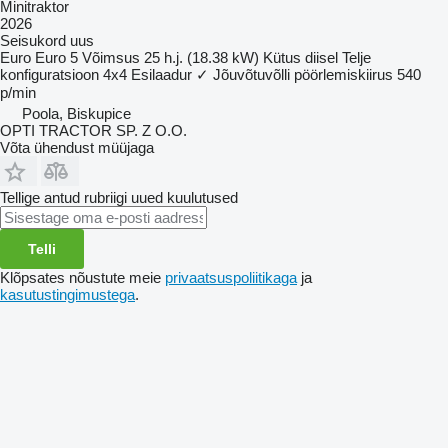
Minitraktor
2026
Seisukord
uus
Euro
Euro 5
Võimsus
25 h.j. (18.38 kW)
Kütus
diisel
Telje
konfiguratsioon
4x4
Esilaadur
✓
Jõuvõtuvõlli pöörlemiskiirus
540
p/min
Poola, Biskupice
OPTI TRACTOR SP. Z O.O.
Võta ühendust müüjaga
Tellige antud rubriigi uued kuulutused
Telli
Klõpsates nõustute meie
privaatsuspoliitikaga
ja
kasutustingimustega
.