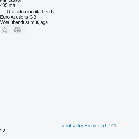
495 m/t
Ühendkuningriik, Leeds
Euro Auctions GB
Võta ühendust müüjaga
minitraktor Hinomoto C144
32