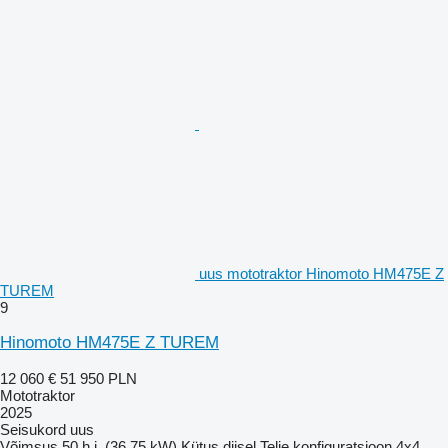
uus mototraktor Hinomoto HM475E Z
TUREM
9
Hinomoto HM475E Z TUREM
12 060 €
51 950 PLN
Mototraktor
2025
Seisukord
uus
Võimsus
50 h.j. (36.75 kW)
Kütus
diisel
Telje konfiguratsioon
4x4