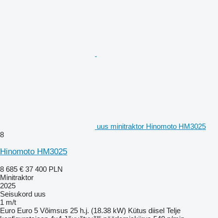
uus minitraktor Hinomoto HM3025
8
Hinomoto HM3025
8 685 €
37 400 PLN
Minitraktor
2025
Seisukord
uus
1 m/t
Euro
Euro 5
Võimsus
25 h.j. (18.38 kW)
Kütus
diisel
Telje