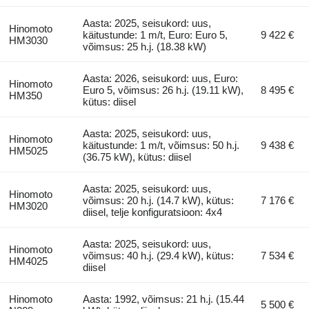
Aasta: 2025, seisukord: uus,
Hinomoto
käitustunde: 1 m/t, Euro: Euro 5,
9 422 €
HM3030
võimsus: 25 h.j. (18.38 kW)
Aasta: 2026, seisukord: uus, Euro:
Hinomoto
Euro 5, võimsus: 26 h.j. (19.11 kW),
8 495 €
HM350
kütus: diisel
Aasta: 2025, seisukord: uus,
Hinomoto
käitustunde: 1 m/t, võimsus: 50 h.j.
9 438 €
HM5025
(36.75 kW), kütus: diisel
Aasta: 2025, seisukord: uus,
Hinomoto
võimsus: 20 h.j. (14.7 kW), kütus:
7 176 €
HM3020
diisel, telje konfiguratsioon: 4x4
Aasta: 2025, seisukord: uus,
Hinomoto
võimsus: 40 h.j. (29.4 kW), kütus:
7 534 €
HM4025
diisel
Hinomoto
Aasta: 1992, võimsus: 21 h.j. (15.44
5 500 €