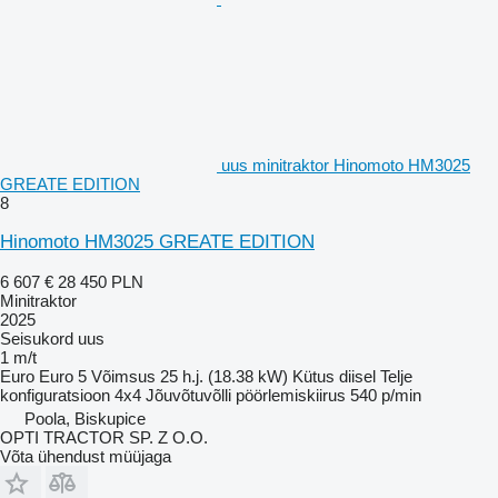
uus minitraktor Hinomoto HM3025
GREATE EDITION
8
Hinomoto HM3025 GREATE EDITION
6 607 €
28 450 PLN
Minitraktor
2025
Seisukord
uus
1 m/t
Euro
Euro 5
Võimsus
25 h.j. (18.38 kW)
Kütus
diisel
Telje
konfiguratsioon
4x4
Jõuvõtuvõlli pöörlemiskiirus
540 p/min
Poola, Biskupice
OPTI TRACTOR SP. Z O.O.
Võta ühendust müüjaga