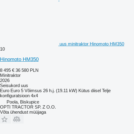
uus minitraktor Hinomoto HM350
10
Hinomoto HM350
8 495 €
36 580 PLN
Minitraktor
2026
Seisukord
uus
Euro
Euro 5
Võimsus
26 h.j. (19.11 kW)
Kütus
diisel
Telje
konfiguratsioon
4x4
Poola, Biskupice
OPTI TRACTOR SP. Z O.O.
Võta ühendust müüjaga