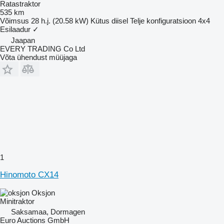
Ratastraktor
535 km
Võimsus
28 h.j. (20.58 kW)
Kütus
diisel
Telje konfiguratsioon
4x4
Esilaadur
✓
Jaapan
EVERY TRADING Co Ltd
Võta ühendust müüjaga
1
Hinomoto CX14
Oksjon
Minitraktor
Saksamaa, Dormagen
Euro Auctions GmbH