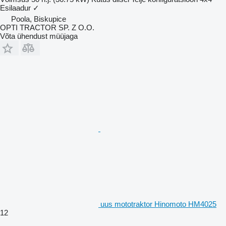
Esilaadur
✓
Poola, Biskupice
OPTI TRACTOR SP. Z O.O.
Võta ühendust müüjaga
uus mototraktor Hinomoto HM4025
12