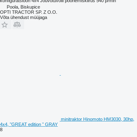
konfiguratsioon
4x4
Jõuvõtuvõlli pöörlemiskiirus
540 p/min
Poola, Biskupice
OPTI TRACTOR SP. Z O.O.
Võta ühendust müüjaga
minitraktor Hinomoto HM3030, 30hp,
4x4, "GREAT edition " GRAY
8