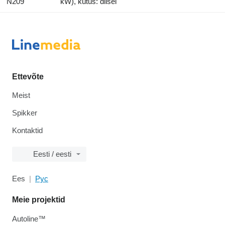
N209
kW), kütus: diisel
Ettevõte
Meist
Spikker
Kontaktid
Eesti / eesti
Ees
Рус
Meie projektid
Autoline™