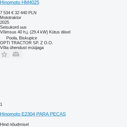
Hinomoto HM4025
7 534 €
32 440 PLN
Mototraktor
2025
Seisukord
uus
Võimsus
40 h.j. (29.4 kW)
Kütus
diisel
Poola, Biskupice
OPTI TRACTOR SP. Z O.O.
Võta ühendust müüjaga
1
Hinomoto E2304 PARA PEÇAS
Hind nõudmisel