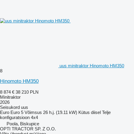
uus minitraktor Hinomoto HM350
8
Hinomoto HM350
8 874 €
38 210 PLN
Minitraktor
2026
Seisukord
uus
Euro
Euro 5
Võimsus
26 h.j. (19.11 kW)
Kütus
diisel
Telje
konfiguratsioon
4x4
Poola, Biskupice
OPTI TRACTOR SP. Z O.O.
Võta ühendust müüjaga