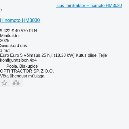
uus minitraktor Hinomoto HM3030
7
Hinomoto HM3030
9 422 €
40 570 PLN
Minitraktor
2025
Seisukord
uus
1 m/t
Euro
Euro 5
Võimsus
25 h.j. (18.38 kW)
Kütus
diisel
Telje
konfiguratsioon
4x4
Poola, Biskupice
OPTI TRACTOR SP. Z O.O.
Võta ühendust müüjaga