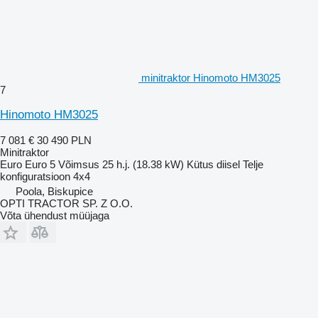
minitraktor Hinomoto HM3025
7
Hinomoto HM3025
7 081 €
30 490 PLN
Minitraktor
Euro
Euro 5
Võimsus
25 h.j. (18.38 kW)
Kütus
diisel
Telje
konfiguratsioon
4x4
Poola, Biskupice
OPTI TRACTOR SP. Z O.O.
Võta ühendust müüjaga