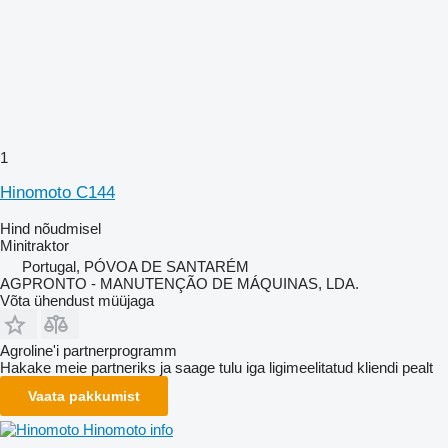
1
Hinomoto C144
Hind nõudmisel
Minitraktor
Portugal, PÓVOA DE SANTARÉM
AGPRONTO - MANUTENÇÃO DE MÁQUINAS, LDA.
Võta ühendust müüjaga
Agroline'i partnerprogramm
Hakake meie partneriks ja saage tulu iga ligimeelitatud kliendi pealt
Vaata pakkumist
Hinomoto info