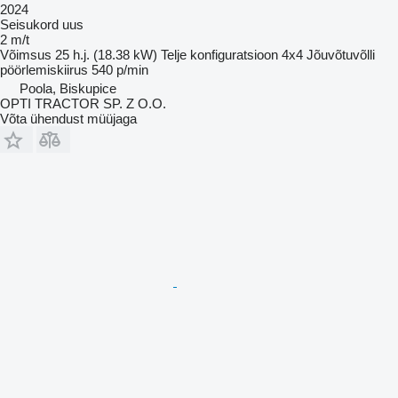
2024
Seisukord
uus
2 m/t
Võimsus
25 h.j. (18.38 kW)
Telje konfiguratsioon
4x4
Jõuvõtuvõlli
pöörlemiskiirus
540 p/min
Poola, Biskupice
OPTI TRACTOR SP. Z O.O.
Võta ühendust müüjaga