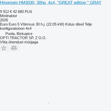
Hinomoto HM3030, 30hp, 4x4, "GREAT edition " GRAY
9 912 €
42 680 PLN
Minitraktor
2026
Euro
Euro 5
Võimsus
30 h.j. (22.05 kW)
Kütus
diisel
Telje
konfiguratsioon
4x4
Poola, Biskupice
OPTI TRACTOR SP. Z O.O.
Võta ühendust müüjaga