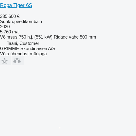
Ropa Tiger 6S
335 600 €
Suhkrupeedikombain
2020
5 760 m/t
Võimsus
750 h.j. (551 kW)
Ridade vahe
500 mm
Taani, Customer
GRIMME Skandinavien A/S
Võta ühendust müüjaga