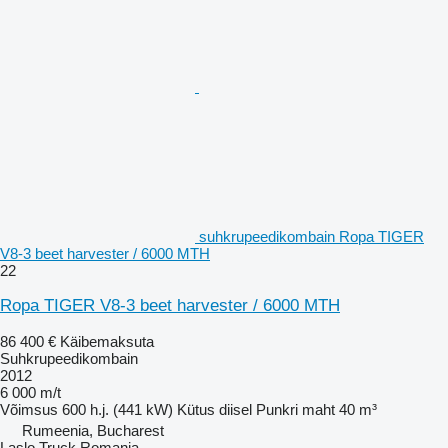
suhkrupeedikombain Ropa TIGER
V8-3 beet harvester / 6000 MTH
22
Ropa TIGER V8-3 beet harvester / 6000 MTH
86 400 €
Käibemaksuta
Suhkrupeedikombain
2012
6 000 m/t
Võimsus
600 h.j. (441 kW)
Kütus
diisel
Punkri maht
40 m³
Rumeenia, Bucharest
Laslo Truck Romania