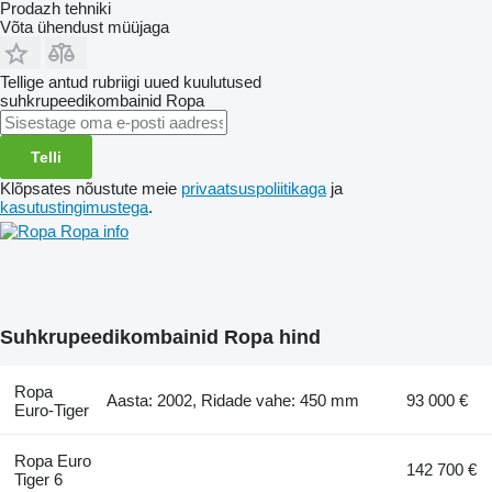
Prodazh tehniki
Võta ühendust müüjaga
Tellige antud rubriigi uued kuulutused
suhkrupeedikombainid
Ropa
Telli
Klõpsates nõustute meie
privaatsuspoliitikaga
ja
kasutustingimustega
.
Ropa info
Suhkrupeedikombainid Ropa hind
Ropa
Aasta: 2002, Ridade vahe: 450 mm
93 000 €
Euro-Tiger
Ropa Euro
142 700 €
Tiger 6