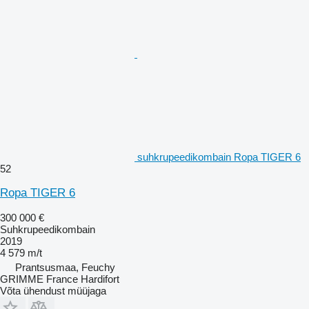
suhkrupeedikombain Ropa TIGER 6
52
Ropa TIGER 6
300 000 €
Suhkrupeedikombain
2019
4 579 m/t
Prantsusmaa, Feuchy
GRIMME France Hardifort
Võta ühendust müüjaga