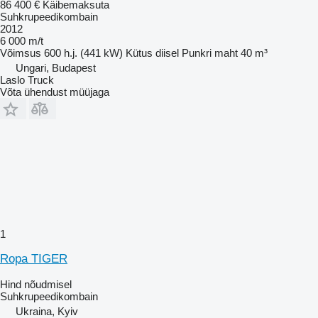
86 400 €
Käibemaksuta
Suhkrupeedikombain
2012
6 000 m/t
Võimsus
600 h.j. (441 kW)
Kütus
diisel
Punkri maht
40 m³
Ungari, Budapest
Laslo Truck
Võta ühendust müüjaga
1
Ropa TIGER
Hind nõudmisel
Suhkrupeedikombain
Ukraina, Kyiv