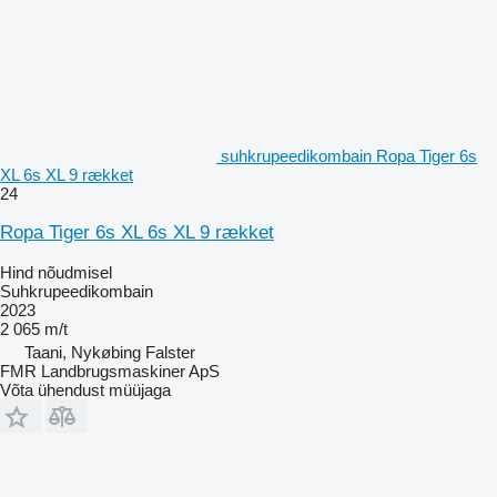
suhkrupeedikombain Ropa Tiger 6s
XL 6s XL 9 rækket
24
Ropa Tiger 6s XL 6s XL 9 rækket
Hind nõudmisel
Suhkrupeedikombain
2023
2 065 m/t
Taani, Nykøbing Falster
FMR Landbrugsmaskiner ApS
Võta ühendust müüjaga