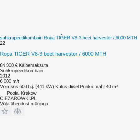
suhkrupeedikombain Ropa TIGER V8-3 beet harvester / 6000 MTH
22
Ropa TIGER V8-3 beet harvester / 6000 MTH
84 900 €
Käibemaksuta
Suhkrupeedikombain
2012
6 000 m/t
Võimsus
600 h.j. (441 kW)
Kütus
diisel
Punkri maht
40 m³
Poola, Krakow
CIEZAROWKI.PL
Võta ühendust müüjaga