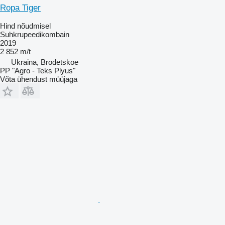
Ropa Tiger
Hind nõudmisel
Suhkrupeedikombain
2019
2 852 m/t
Ukraina, Brodetskoe
PP "Agro - Teks Plyus"
Võta ühendust müüjaga