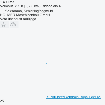
1 400 m/t
Võimsus
795 h.j. (585 kW)
Ridade arv
6
Saksamaa, Schierling/eggmühl
HOLMER Maschinenbau GmbH
Võta ühendust müüjaga
suhkrupeedikombain Ropa Tiger 6S
25