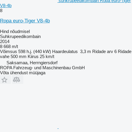
suhkrupeedikombain Ropa euro-Tiger
V8-4b
8
Ropa euro-Tiger V8-4b
Hind nõudmisel
Suhkrupeedikombain
2014
8 668 m/t
Võimsus
598 h.j. (440 kW)
Haardeulatus
3,3 m
Ridade arv
6
Ridade
vahe
500 mm
Kiirus
25 km/t
Saksamaa, Herrngiersdorf
ROPA Fahrzeug- und Maschinenbau GmbH
Võta ühendust müüjaga