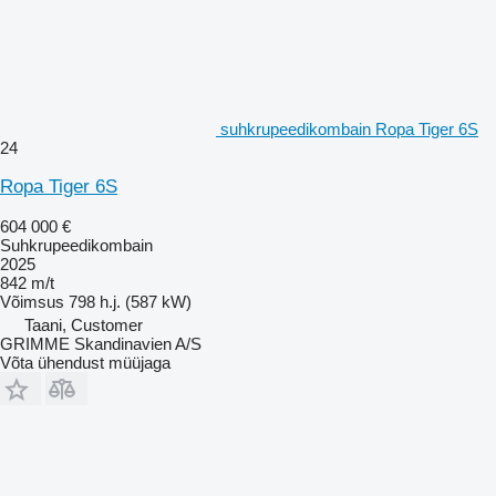
suhkrupeedikombain Ropa Tiger 6S
24
Ropa Tiger 6S
604 000 €
Suhkrupeedikombain
2025
842 m/t
Võimsus
798 h.j. (587 kW)
Taani, Customer
GRIMME Skandinavien A/S
Võta ühendust müüjaga