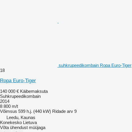
suhkrupeedikombain Ropa Euro-Tiger
18
Ropa Euro-Tiger
140 000 €
Käibemaksuta
Suhkrupeedikombain
2014
8 800 m/t
Võimsus
599 h.j. (440 kW)
Ridade arv
9
Leedu, Kaunas
Konekesko Lietuva
Võta ühendust müüjaga