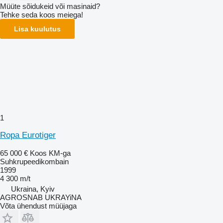
Müüte sõidukeid või masinaid?
Tehke seda koos meiega!
Lisa kuulutus
1
Ropa Eurotiger
65 000 €
Koos KM-ga
Suhkrupeedikombain
1999
4 300 m/t
Ukraina, Kyiv
AGROSNAB UKRAYiNA
Võta ühendust müüjaga