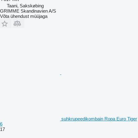
Taani, Sakskøbing
GRIMME Skandinavien A/S
Võta ühendust müüjaga
suhkrupeedikombain Ropa Euro Tiger
6
17