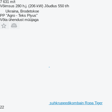
7 631 m/t
Võimsus
280 h.j. (206 kW)
Jõudlus
550 t/h
Ukraina, Brodetskoe
PP "Agro - Teks Plyus"
Võta ühendust müüjaga
suhkrupeedikombain Ropa Tiger
22