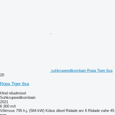
suhkrupeedikombain Ropa Tiger 6sa
20
Ropa Tiger 6sa
Hind nõudmisel
Suhkrupeedikombain
2021
6 300 m/t
Võimsus
795 h.j. (584 kW)
Kütus
diisel
Ridade arv
6
Ridade vahe
45
mm