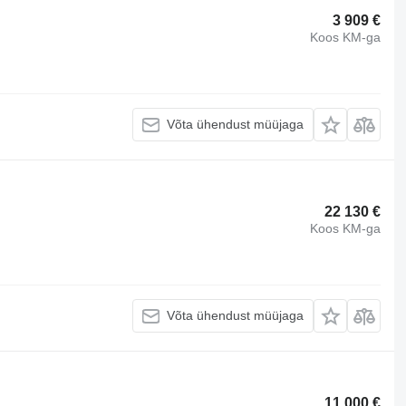
3 909 €
Koos KM-ga
Võta ühendust müüjaga
22 130 €
Koos KM-ga
Võta ühendust müüjaga
11 000 €