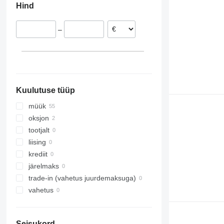
Hind
Bulgaaria
Belgia
–
Austria
Kuulutuse tüüp
müük
oksjon
tootjalt
liising
krediit
järelmaks
trade-in (vahetus juurdemaksuga)
vahetus
Seisukord