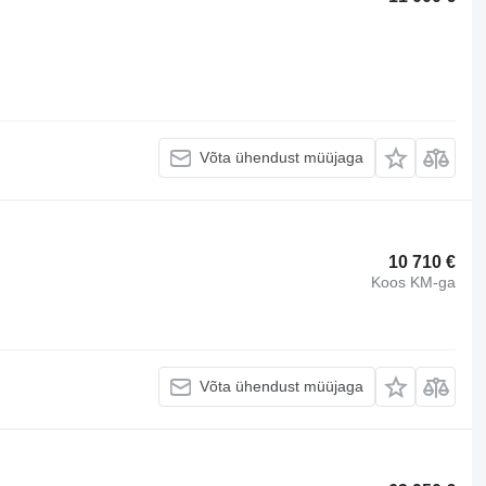
Võta ühendust müüjaga
10 710 €
Koos KM-ga
Võta ühendust müüjaga