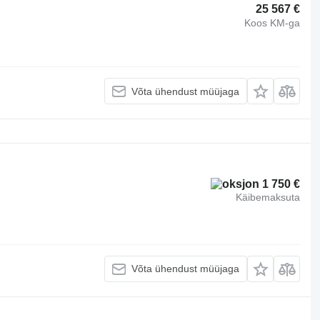
25 567 €
Koos KM-ga
Võta ühendust müüjaga
1 750 €
Käibemaksuta
Võta ühendust müüjaga