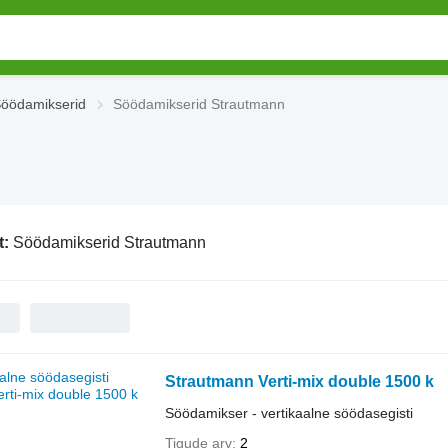
öödamikserid
Söödamikserid Strautmann
t:
Söödamikserid Strautmann
Strautmann Verti-mix double 1500 k
Söödamikser - vertikaalne söödasegisti
Tigude arv
2