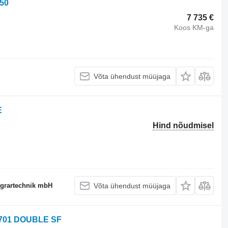
050
7 735 €
Koos KM-ga
Võta ühendust müüjaga
E
Hind nõudmisel
Agrartechnik mbH
Võta ühendust müüjaga
1701 DOUBLE SF