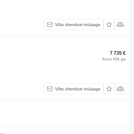
Võta ühendust müüjaga
7 735 €
Koos KM-ga
Võta ühendust müüjaga