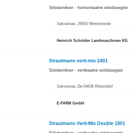
Söödamikser - horisontaalne söödasegisti
Saksamaa, 26655 Westerstede
Heinrich Schröder Landmaschinen KG
Strautmann verti-mix 2401
Söödamikser - vertikaalne söödasegisti
Saksamaa, De-54636 Rittersdorf
E-FARM GmbH
Strautmann Verti-Mix Double 1801
Söödamikser - vertikaalne söödasegisti