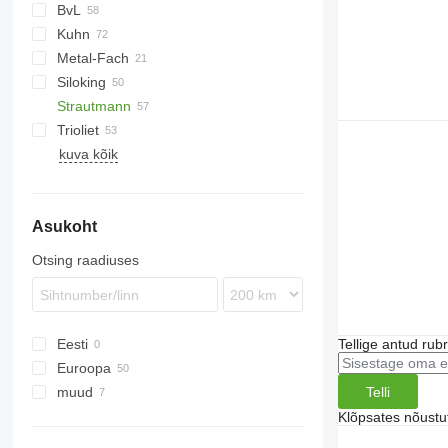
BvL
Kuhn
V-MIX
TMR
MF
SB
Metal-Fach
VM
Euromix
Siloking
Profile
VMP
Sam
Gulliver
Strautmann
SPV Power
Koala
SelfLine
Premier Maxi
Dunker
Trioliet
TrailedLine
Verti-Mix
VM
MV
kuva kõik
Gigant
Smartrac
Solomix
Asukoht
Triomix
Otsing raadiuses
Eesti
Tellige antud rub
Euroopa
Telli
muud
Saksamaa
Holland
Ukraina
Klõpsates nõust
Rumeenia