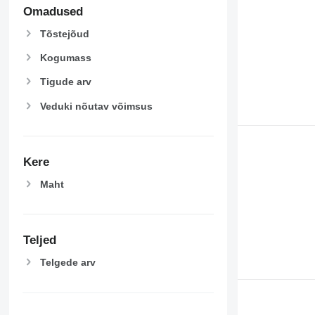
Omadused
Tõstejõud
Kogumass
Tigude arv
Veduki nõutav võimsus
Kere
Maht
Teljed
Telgede arv