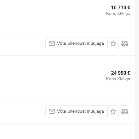
10 710 €
Koos KM-ga
Võta ühendust müüjaga
24 990 €
Koos KM-ga
Võta ühendust müüjaga