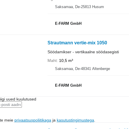
Saksamaa, De-25813 Husum
E-FARM GmbH
Strautmann vertie-mix 1050
Söödamikser - vertikaalne söödasegisti
Maht
10,5 m³
Saksamaa, De-48341 Altenberge
E-FARM GmbH
riigi uued kuulutused
ute meie
privaatsuspoliitikaga
ja
kasutustingimustega
.