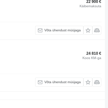
22 900 €
Käibemaksuta
Võta ühendust müüjaga
24 810 €
Koos KM-ga
Võta ühendust müüjaga