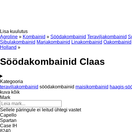
Lisa kuulutus
Agroline
»
Kombainid
»
Söödakombainid
Teraviljakombainid
S
Sibulakombainid
Marjakombainid
Linakombainid
Oakombainid
Holland
»
Söödakombainid Claas
Kategooria
teraviljakombainid
söödakombainid
maisikombainid
haagis-sö
kuva kõik
Mark
Sellele päringule ei leitud ühtegi vastet
Capello
Spartan
Case IH
8240