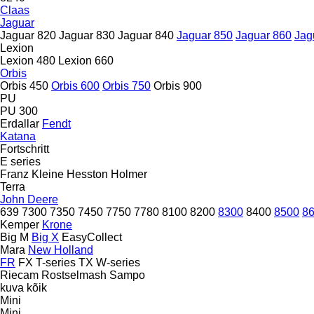
Claas
Jaguar
Jaguar 820
Jaguar 830
Jaguar 840
Jaguar 850
Jaguar 860
Jag
Lexion
Lexion 480
Lexion 660
Orbis
Orbis 450
Orbis 600
Orbis 750
Orbis 900
PU
PU 300
Erdallar
Fendt
Katana
Fortschritt
E series
Franz Kleine
Hesston
Holmer
Terra
John Deere
639
7300
7350
7450
7750
7780
8100
8200
8300
8400
8500
8
Kemper
Krone
Big M
Big X
EasyCollect
Mara
New Holland
FR
FX
T-series
TX
W-series
Riecam
Rostselmash
Sampo
kuva kõik
Mini
Mini