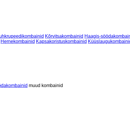
uhkrupeedikombainid
Kõrvitsakombainid
Haagis-söödakombai
Hernekombainid
Kapsakoristuskombainid
Küüslaugukombaini
ödakombainid
muud kombainid