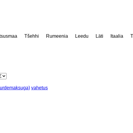
tsusmaa
Tšehhi
Rumeenia
Leedu
Läti
Itaalia
T
juurdemaksuga)
vahetus