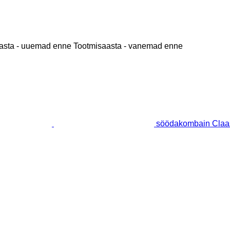
asta - uuemad enne
Tootmisaasta - vanemad enne
söödakombain Claas 