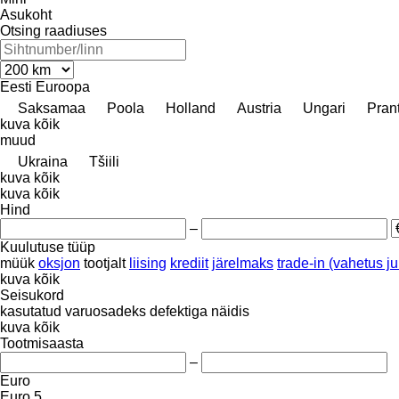
Asukoht
Otsing raadiuses
Eesti
Euroopa
Saksamaa
Poola
Holland
Austria
Ungari
Pran
kuva kõik
muud
Ukraina
Tšiili
kuva kõik
kuva kõik
Hind
–
Kuulutuse tüüp
müük
oksjon
tootjalt
liising
krediit
järelmaks
trade-in (vahetus 
kuva kõik
Seisukord
kasutatud
varuosadeks
defektiga
näidis
kuva kõik
Tootmisaasta
–
Euro
Euro 5