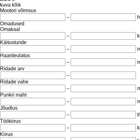
kuva kõik
Mootori võimsus
–
h
Omadused
Omakaal
–
k
Käitustunde
–
m
Haardeulatus
–
Ridade arv
–
Ridade vahe
–
Punkri maht
–
m
Jõudlus
–
t
Töökiirus
–
k
Kiirus