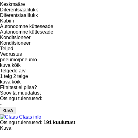
Keskmääre
Diferentsiaalilukk
Diferentsiaalilukk
Kabiin
Autonoomne kütteseade
Autonoomne kütteseade
Konditsioneer
Konditsioneer
Teljed
Vedrustus
pneumo/pneumo
kuva kõik
Telgede arv
1 telg
2 telge
kuva kõik
Filtritest ei piisa?
Soovita muudatust
Otsingu tulemused:
-
kuva
Claas info
Otsingu tulemused:
191 kuulutust
Kuva