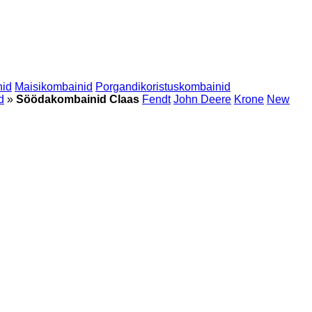
nid
Maisikombainid
Porgandikoristuskombainid
d
»
Söödakombainid Claas
Fendt
John Deere
Krone
New