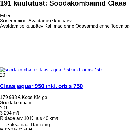
191 kuulutust:
Söödakombainid Claas
Filter
Sorteerimine
:
Avaldamise kuupäev
Avaldamise kuupäev
Kallimad enne
Odavamad enne
Tootmisa
20
Claas jaguar 950 inkl. orbis 750
179 988 €
Koos KM-ga
Söödakombain
2011
3 294 m/t
Ridade arv
10
Kiirus
40 km/t
Saksamaa, Hamburg
E-FARM GmbH