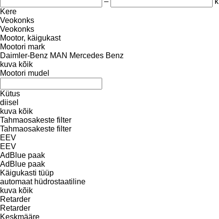
–
k
Kere
Veokonks
Veokonks
Mootor, käigukast
Mootori mark
Daimler-Benz
MAN
Mercedes Benz
kuva kõik
Mootori mudel
Kütus
diisel
kuva kõik
Tahmaosakeste filter
Tahmaosakeste filter
EEV
EEV
AdBlue paak
AdBlue paak
Käigukasti tüüp
automaat
hüdrostaatiline
kuva kõik
Retarder
Retarder
Keskmääre