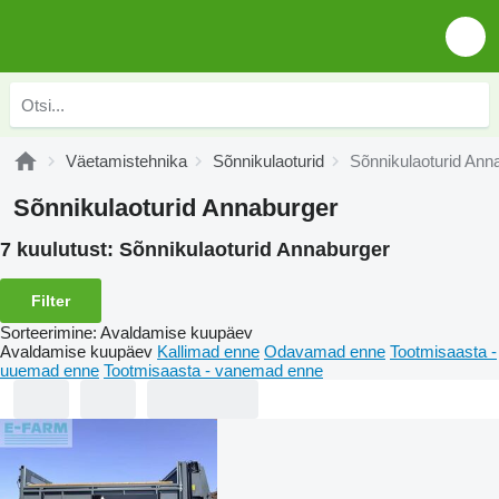
Väetamistehnika
Sõnnikulaoturid
Sõnnikulaoturid Ann
Sõnnikulaoturid Annaburger
7 kuulutust:
Sõnnikulaoturid Annaburger
Filter
Sorteerimine
:
Avaldamise kuupäev
Avaldamise kuupäev
Kallimad enne
Odavamad enne
Tootmisaasta -
uuemad enne
Tootmisaasta - vanemad enne