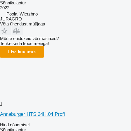
Sõnnikulaotur
2022
Poola, Wierzbno
JURAGRO
Võta ühendust müüjaga
Müüte sõidukeid või masinaid?
Tehke seda koos meiega!
Lisa kuulutus
1
Annaburger HTS 24H.04 Profi
Hind nõudmisel
Sõnnikulaotur