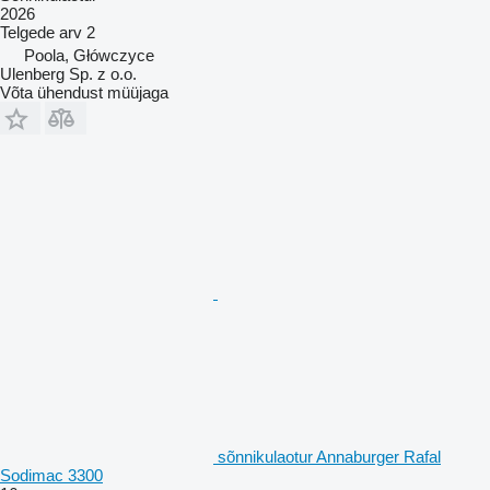
2026
Telgede arv
2
Poola, Główczyce
Ulenberg Sp. z o.o.
Võta ühendust müüjaga
sõnnikulaotur Annaburger Rafal
Sodimac 3300