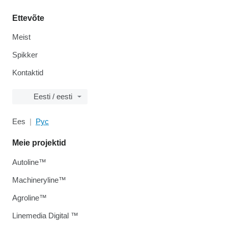
Ettevõte
Meist
Spikker
Kontaktid
Eesti / eesti
Ees
Рус
Meie projektid
Autoline™
Machineryline™
Agroline™
Linemedia Digital ™