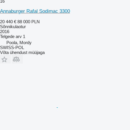
16
Annaburger Rafal Sodimac 3300
20 440 €
88 000 PLN
Sõnnikulaotur
2016
Telgede arv
1
Poola, Mordy
SWISS-POL
Võta ühendust müüjaga