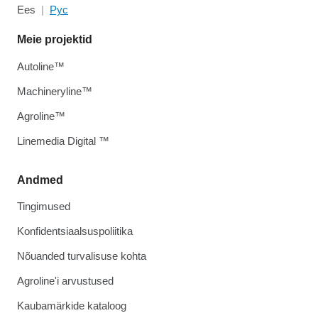
Ees
Рус
Meie projektid
Autoline™
Machineryline™
Agroline™
Linemedia Digital ™
Andmed
Tingimused
Konfidentsiaalsuspoliitika
Nõuanded turvalisuse kohta
Agroline'i arvustused
Kaubamärkide kataloog