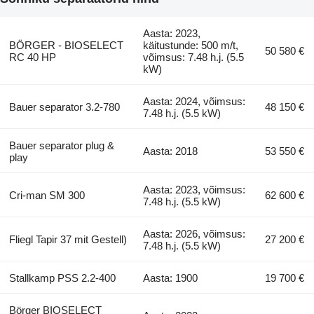
Aasta: 2023,
BÖRGER - BIOSELECT
käitustunde: 500 m/t,
50 580 €
RC 40 HP
võimsus: 7.48 h.j. (5.5
kW)
Aasta: 2024, võimsus:
Bauer separator 3.2-780
48 150 €
7.48 h.j. (5.5 kW)
Bauer separator plug &
Aasta: 2018
53 550 €
play
Aasta: 2023, võimsus:
Cri-man SM 300
62 600 €
7.48 h.j. (5.5 kW)
Aasta: 2026, võimsus:
Fliegl Tapir 37 mit Gestell)
27 200 €
7.48 h.j. (5.5 kW)
Stallkamp PSS 2.2-400
Aasta: 1900
19 700 €
Börger BIOSELECT