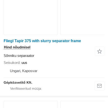
Fliegl Tapir 375 with slurry separator frame
Hind nõudmisel
Sõnniku separaator
Seisukord
uus
Ungari, Kaposvar
Gépközvetítő Kft.