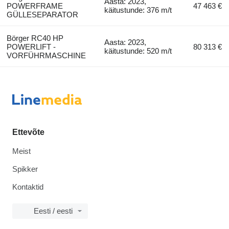
Aasta: 2023,
POWERFRAME
47 463 €
käitustunde: 376 m/t
GÜLLESEPARATOR
Börger RC40 HP
Aasta: 2023,
POWERLIFT -
80 313 €
käitustunde: 520 m/t
VORFÜHRMASCHINE
Ettevõte
Meist
Spikker
Kontaktid
Eesti / eesti