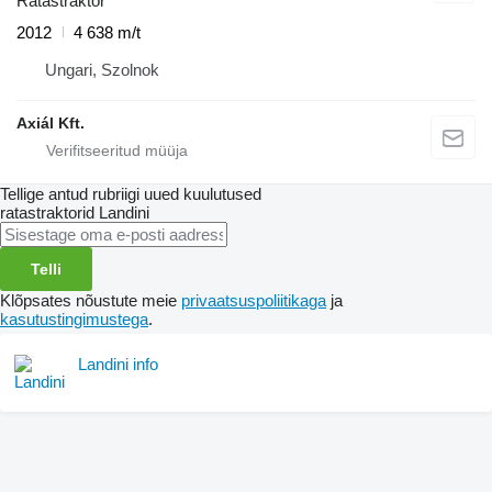
Ratastraktor
2012
4 638 m/t
Ungari, Szolnok
Axiál Kft.
Tellige antud rubriigi uued kuulutused
ratastraktorid
Landini
Telli
Klõpsates nõustute meie
privaatsuspoliitikaga
ja
kasutustingimustega
.
Landini info