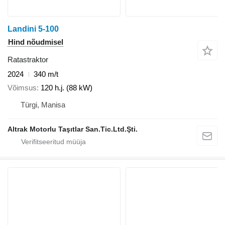
Landini 5-100
Hind nõudmisel
Ratastraktor
2024
340 m/t
Võimsus
120 h.j. (88 kW)
Türgi, Manisa
Altrak Motorlu Taşıtlar San.Tic.Ltd.Şti.