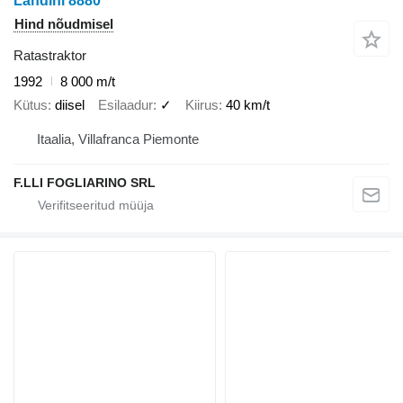
Landini 8880
Hind nõudmisel
Ratastraktor
1992
8 000 m/t
Kütus
diisel
Esilaadur
✓
Kiirus
40 km/t
Itaalia, Villafranca Piemonte
F.LLI FOGLIARINO SRL