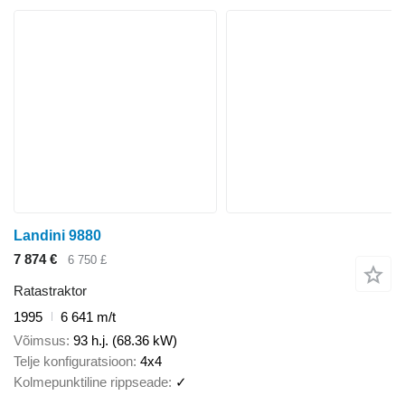
Landini 9880
7 874 €
6 750 £
Ratastraktor
1995
6 641 m/t
Võimsus
93 h.j. (68.36 kW)
Telje konfiguratsioon
4x4
Kolmepunktiline rippseade
✓