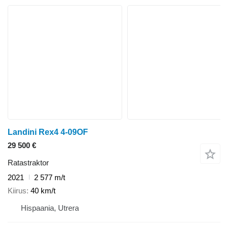
Landini Rex4 4-09OF
29 500 €
Ratastraktor
2021
2 577 m/t
Kiirus
40 km/t
Hispaania, Utrera