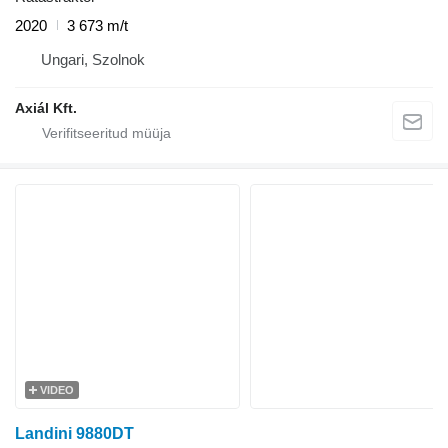
2020
3 673 m/t
Ungari, Szolnok
Axiál Kft.
VIDEO
Landini 9880DT