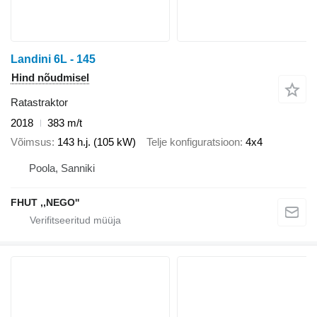
Landini 6L - 145
Hind nõudmisel
Ratastraktor
2018
383 m/t
Võimsus
143 h.j. (105 kW)
Telje konfiguratsioon
4x4
Poola, Sanniki
FHUT ,,NEGO''