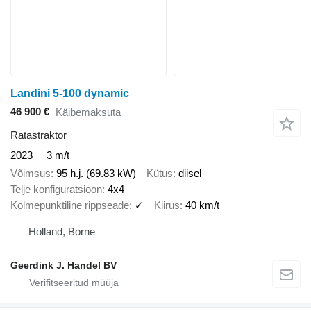
Landini 5-100 dynamic
46 900 €
Käibemaksuta
Ratastraktor
2023
3 m/t
Võimsus
95 h.j. (69.83 kW)
Kütus
diisel
Telje konfiguratsioon
4x4
Kolmepunktiline rippseade
✓
Kiirus
40 km/t
Holland, Borne
Geerdink J. Handel BV