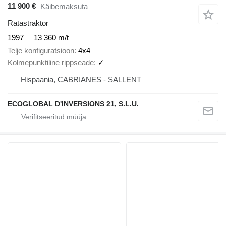
11 900 €
Käibemaksuta
Ratastraktor
1997
13 360 m/t
Telje konfiguratsioon
4x4
Kolmepunktiline rippseade
✓
Hispaania, CABRIANES - SALLENT
ECOGLOBAL D'INVERSIONS 21, S.L.U.