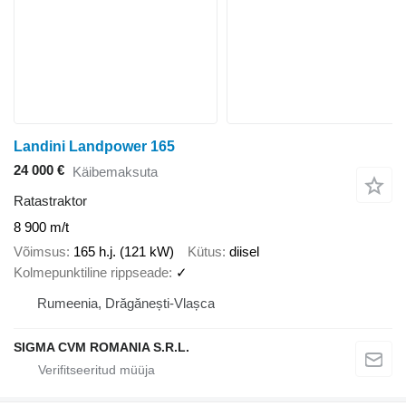
Landini Landpower 165
24 000 €
Käibemaksuta
Ratastraktor
8 900 m/t
Võimsus
165 h.j. (121 kW)
Kütus
diisel
Kolmepunktiline rippseade
✓
Rumeenia, Drăgănești-Vlașca
SIGMA CVM ROMANIA S.R.L.