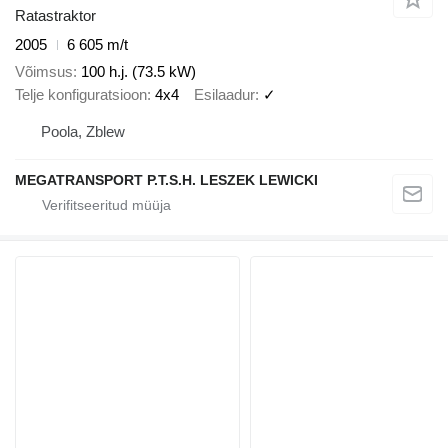
Ratastraktor
2005
6 605 m/t
Võimsus
100 h.j. (73.5 kW)
Telje konfiguratsioon
4x4
Esilaadur
✓
Poola, Zblew
MEGATRANSPORT P.T.S.H. LESZEK LEWICKI