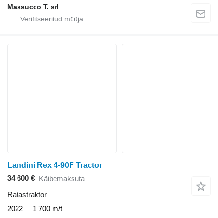
Massucco T. srl
Landini Rex 4-90F Tractor
34 600 €
Käibemaksuta
Ratastraktor
2022
1 700 m/t