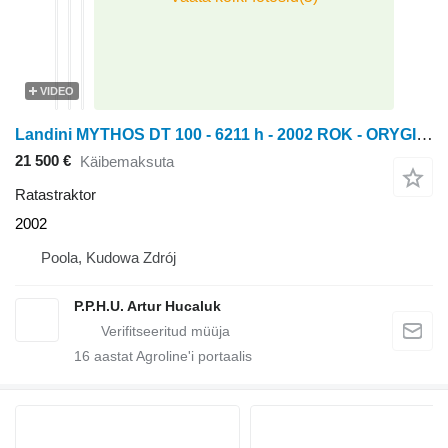
VIDEO
Landini MYTHOS DT 100 - 6211 h - 2002 ROK - ORYGINALNE OPONY
21 500 €
Käibemaksuta
Ratastraktor
2002
Poola, Kudowa Zdrój
P.P.H.U. Artur Hucaluk
16
aastat Agroline'i portaalis