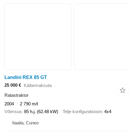
Landini REX 85 GT
25 000 €
Käibemaksuta
Ratastraktor
2004
2 790 m/t
Võimsus
85 h.j. (62.48 kW)
Telje konfiguratsioon
4x4
Itaalia, Cuneo