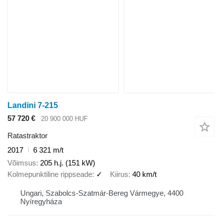
Landini 7-215
57 720 €
20 900 000 HUF
Ratastraktor
2017
6 321 m/t
Võimsus
205 h.j. (151 kW)
Kolmepunktiline rippseade
✓
Kiirus
40 km/t
Ungari, Szabolcs-Szatmár-Bereg Vármegye, 4400
Nyíregyháza