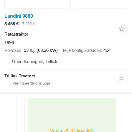
Landini 9880
8 458 €
7 250 £
Ratastraktor
1996
Võimsus
93 h.j. (68.36 kW)
Telje konfiguratsioon
4x4
Ühendkuningriik, Trillick
Trillick Tractors