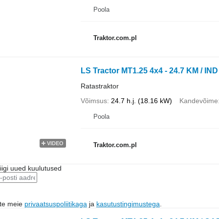
Poola
Traktor.com.pl
LS Tractor MT1.25 4x4 - 24.7 KM / I
Ratastraktor
Võimsus
24.7 h.j. (18.16 kW)
Kandevõime
Poola
VIDEO
Traktor.com.pl
riigi uued kuulutused
ute meie
privaatsuspoliitikaga
ja
kasutustingimustega
.