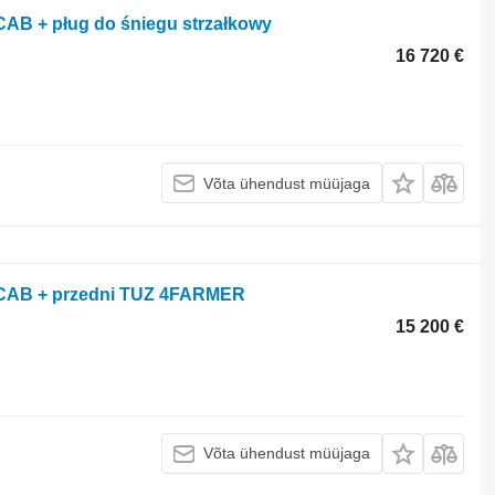
 CAB + pług do śniegu strzałkowy
16 720 €
Võta ühendust müüjaga
/ CAB + przedni TUZ 4FARMER
15 200 €
Võta ühendust müüjaga