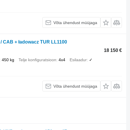
Võta ühendust müüjaga
ND / CAB + ładowacz TUR LL1100
18 150 €
450 kg
Telje konfiguratsioon
4x4
Esilaadur
✓
Võta ühendust müüjaga