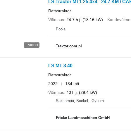
LS Tractor MT1.25 4x4 - 24.7 KM / CA
Ratastraktor
Võimsus
24.7 h.j. (18.16 kW)
Kandevõime
Poola
VIDEO
Traktor.com.pl
LS MT 3.40
Ratastraktor
2022
134 m/t
Võimsus
40 h.j. (29.4 kW)
Saksamaa, Bockel - Gyhum
Fricke Landmaschinen GmbH