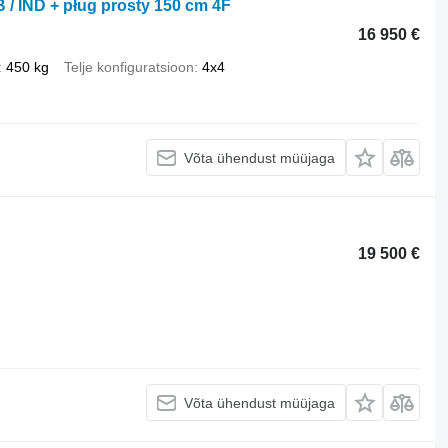
B / IND + pług prosty 150 cm 4F
16 950 €
450 kg
Telje konfiguratsioon
4x4
Võta ühendust müüjaga
19 500 €
Võta ühendust müüjaga