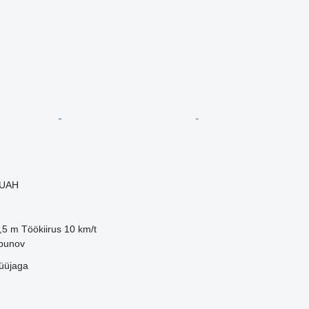
 UAH
,5 m
Töökiirus
10 km/t
lbunov
üüjaga