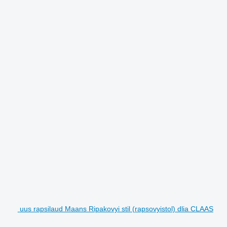
uus rapsilaud Maans Ripakovyi stil (rapsovyistol) dlia CLAAS