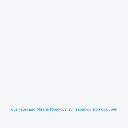
uus rapsilaud Maans Ripakovyi stil (rapsovyi stol) dlia John