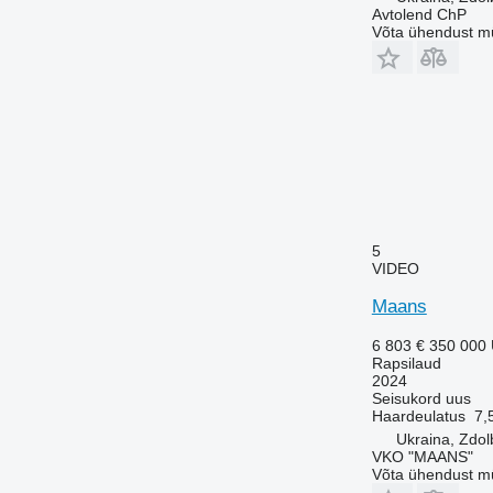
Avtolend ChP
Võta ühendust m
5
VIDEO
Maans
6 803 €
350 000
Rapsilaud
2024
Seisukord
uus
Haardeulatus
7,
Ukraina, Zdo
VKO "MAANS"
Võta ühendust m