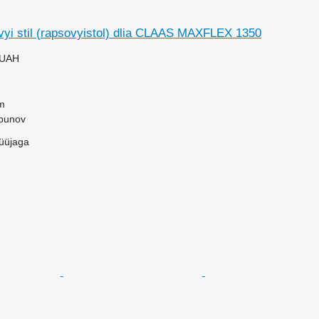
yi stil (rapsovyistol) dlia CLAAS MAXFLEX 1350
 UAH
m
lbunov
üüjaga