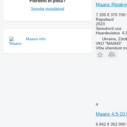
Filtritest ei piisa?
Maans Ripakovy
Soovita muudatust
7 205 €
370 700
Rapsilaud
2023
Seisukord
uus
Haardeulatus
6,
Maans info
Ukraina, Zdo
VKO "MAANS"
Võta ühendust m
4
Maans 4.5-10.5
6 842 €
352 000