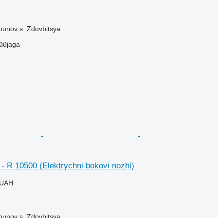
bunov s. Zdovbitsya
üüjaga
- R 10500 (Elektrychni bokovi nozhi)
 UAH
bunov s. Zdovbitsya