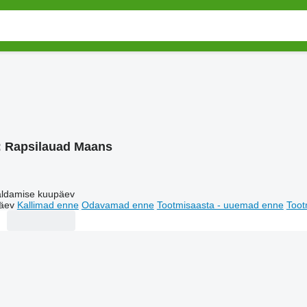
:
Rapsilauad Maans
ldamise kuupäev
äev
Kallimad enne
Odavamad enne
Tootmisaasta - uuemad enne
Toot