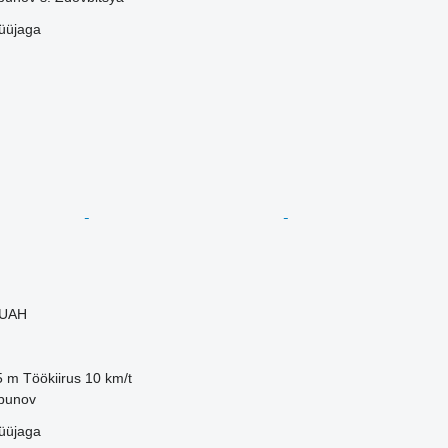
üüjaga
 UAH
5 m
Töökiirus
10 km/t
lbunov
üüjaga