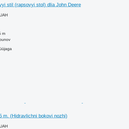
i stil (rapsovyi stol) dlia John Deere
 UAH
5 m
lbunov
üüjaga
 m. (Hidravlichni bokovi nozhi)
 UAH