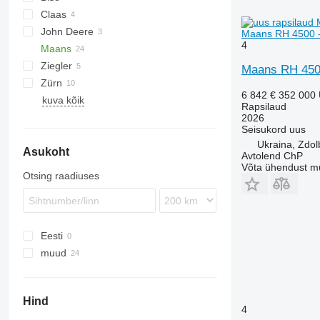
Claas
Integral
John Deere
Lexion
SF
Maans RH 4500 - 
4
Maans
Vario
Ziegler
Maans RH 4500
Zürn
6 842 €
352 000
kuva kõik
Rapsilaud
2026
Seisukord
uus
Ukraina, Zdol
Asukoht
Avtolend ChP
Võta ühendust m
Otsing raadiuses
Eesti
muud
Ukraina
Hind
4