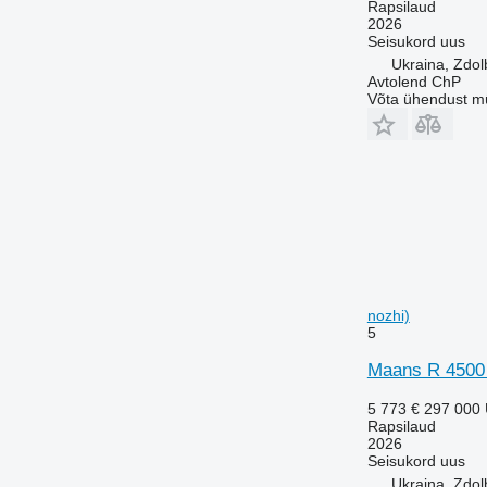
Rapsilaud
2026
Seisukord
uus
Ukraina, Zdol
Avtolend ChP
Võta ühendust m
nozhi)
5
Maans R 4500 
5 773 €
297 000
Rapsilaud
2026
Seisukord
uus
Ukraina, Zdol