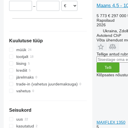
Maans 4.5 - 10
–
5 773 €
297 000
Rapsilaud
2026
Ukraina, Zdol
Avtolend ChP
Võta ühendust m
Kuulutuse tüüp
müük
Tellige antud rub
tootjalt
liising
Telli
krediit
Klõpsates nõust
järelmaks
trade-in (vahetus juurdemaksuga)
vahetus
Seisukord
uus
MAXFLEX 1350
kasutatud
5