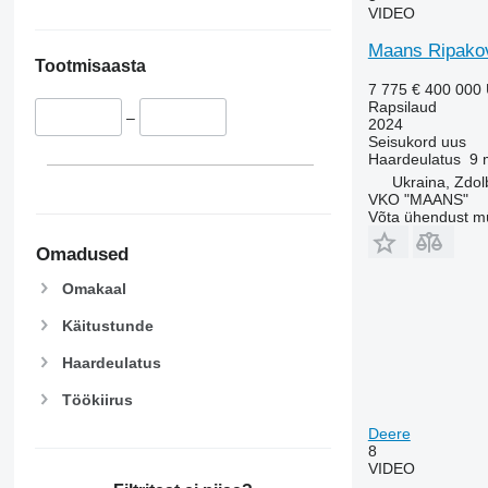
VIDEO
Maans Ripakov
Tootmisaasta
7 775 €
400 000
Rapsilaud
–
2024
Seisukord
uus
Haardeulatus
9 
Ukraina, Zdo
VKO "MAANS"
Võta ühendust m
Omadused
Omakaal
Käitustunde
Haardeulatus
Töökiirus
Deere
8
VIDEO