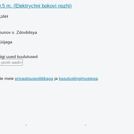
.5 m. (Elektrychni bokovi nozhi)
 UAH
bunov s. Zdovbitsya
üüjaga
riigi uued kuulutused
ute meie
privaatsuspoliitikaga
ja
kasutustingimustega
.