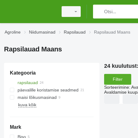
Agroline
Niidumasinad
Rapsilauad
Rapsilauad Maans
Rapsilauad Maans
24 kuulutust
Kategooria
Filter
rapsilauad
Sorteerimine
:
Ava
päevalille koristamise seadmed
Avaldamise kuup
maisi lõikusmasinad
kuva kõik
Mark
Biso