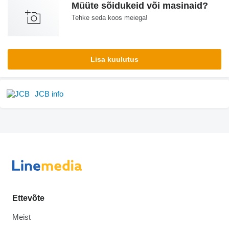
Müüte sõidukeid või masinaid?
Tehke seda koos meiega!
Lisa kuulutus
JCB info
Ettevõte
Meist