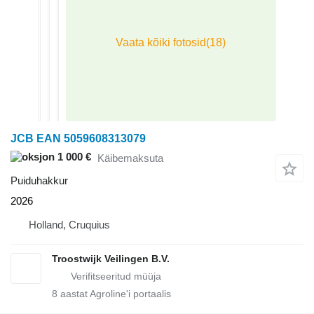
JCB EAN 5059608313079
1 000 €
Käibemaksuta
Puiduhakkur
2026
Holland, Cruquius
Troostwijk Veilingen B.V.
8
aastat Agroline'i portaalis