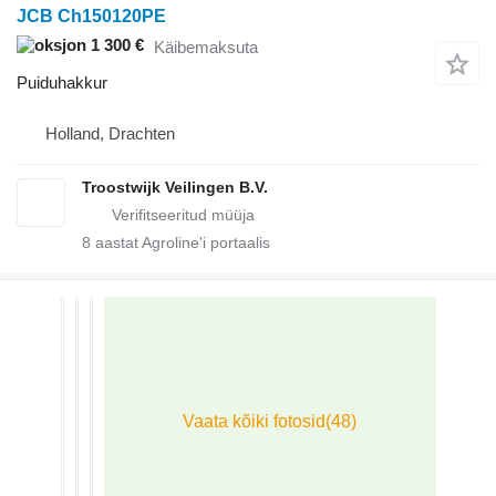
JCB Ch150120PE
1 300 €
Käibemaksuta
Puiduhakkur
Holland, Drachten
Troostwijk Veilingen B.V.
8
aastat Agroline'i portaalis