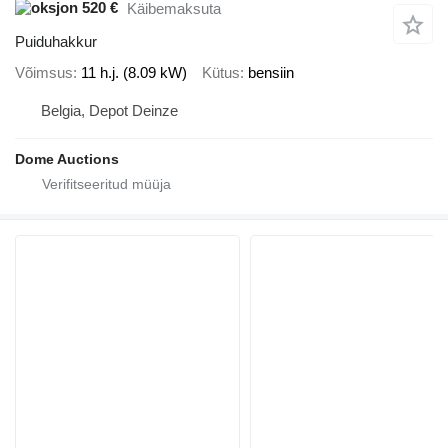
520 €
Käibemaksuta
Puiduhakkur
Võimsus
11 h.j. (8.09 kW)
Kütus
bensiin
Belgia, Depot Deinze
Dome Auctions