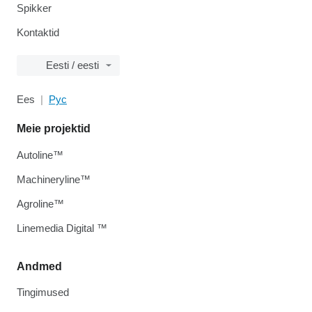
Spikker
Kontaktid
Eesti / eesti
Ees
Рус
Meie projektid
Autoline™
Machineryline™
Agroline™
Linemedia Digital ™
Andmed
Tingimused