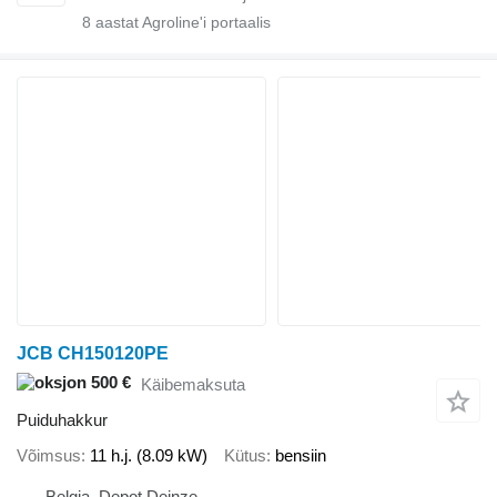
8
aastat Agroline'i portaalis
JCB CH150120PE
500 €
Käibemaksuta
Puiduhakkur
Võimsus
11 h.j. (8.09 kW)
Kütus
bensiin
Belgia, Depot Deinze