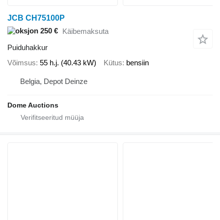
JCB CH75100P
250 €
Käibemaksuta
Puiduhakkur
Võimsus
55 h.j. (40.43 kW)
Kütus
bensiin
Belgia, Depot Deinze
Dome Auctions