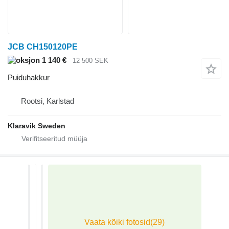
JCB CH150120PE
1 140 €
12 500 SEK
Puiduhakkur
Rootsi, Karlstad
Klaravik Sweden