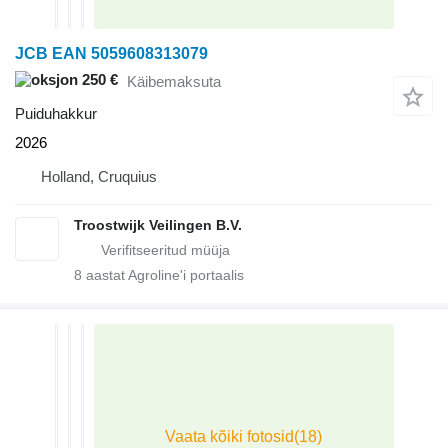
JCB EAN 5059608313079
250 €
Käibemaksuta
Puiduhakkur
2026
Holland, Cruquius
Troostwijk Veilingen B.V.
8
aastat Agroline'i portaalis