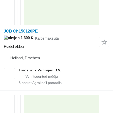
JCB Ch150120PE
1 300 €
Käibemaksuta
Puiduhakkur
Holland, Drachten
Troostwijk Veilingen B.V.
8
aastat Agroline'i portaalis