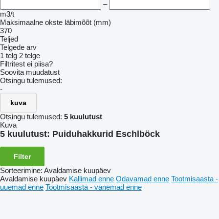
–
m3/t
Maksimaalne okste läbimõõt (mm)
370
Teljed
Telgede arv
1 telg
2 telge
Filtritest ei piisa?
Soovita muudatust
Otsingu tulemused:
-
kuva
Otsingu tulemused:
5 kuulutust
Kuva
5 kuulutust:
Puiduhakkurid Eschlböck
Filter
Sorteerimine
:
Avaldamise kuupäev
Avaldamise kuupäev
Kallimad enne
Odavamad enne
Tootmisaasta -
uuemad enne
Tootmisaasta - vanemad enne