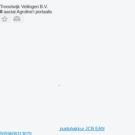
Troostwijk Veilingen B.V.
8
aastat Agroline'i portaalis
puiduhakkur JCB EAN
5059608313079