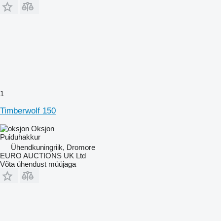
1
Timberwolf 150
Oksjon
Puiduhakkur
Ühendkuningriik, Dromore
EURO AUCTIONS UK Ltd
Võta ühendust müüjaga