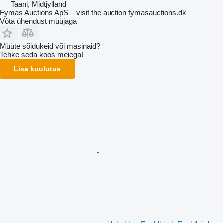
Taani, Midtjylland
Fymas Auctions ApS – visit the auction fymasauctions.dk
Võta ühendust müüjaga
Müüte sõidukeid või masinaid?
Tehke seda koos meiega!
Lisa kuulutus