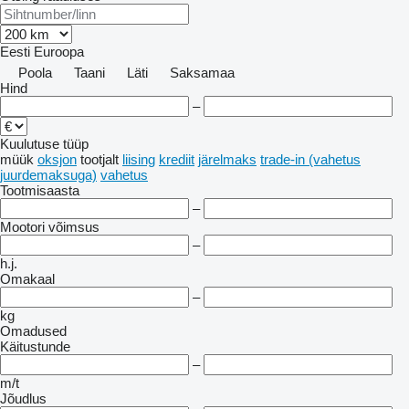
Eesti
Euroopa
Poola
Taani
Läti
Saksamaa
Hind
–
Kuulutuse tüüp
müük
oksjon
tootjalt
liising
krediit
järelmaks
trade-in (vahetus
juurdemaksuga)
vahetus
Tootmisaasta
–
Mootori võimsus
–
h.j.
Omakaal
–
kg
Omadused
Käitustunde
–
m/t
Jõudlus