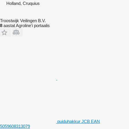
Holland, Cruquius
Troostwijk Veilingen B.V.
8
aastat Agroline'i portaalis
puiduhakkur JCB EAN
5059608313079