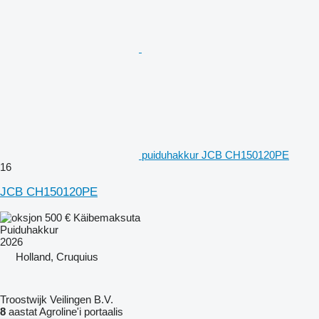
puiduhakkur JCB CH150120PE
16
JCB CH150120PE
500 €
Käibemaksuta
Puiduhakkur
2026
Holland, Cruquius
Troostwijk Veilingen B.V.
8
aastat Agroline'i portaalis