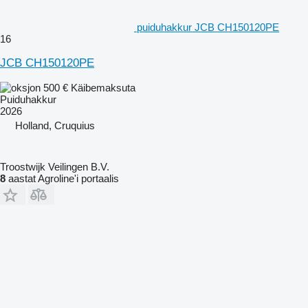
puiduhakkur JCB CH150120PE
16
JCB CH150120PE
500 €
Käibemaksuta
Puiduhakkur
2026
Holland, Cruquius
Troostwijk Veilingen B.V.
8
aastat Agroline'i portaalis