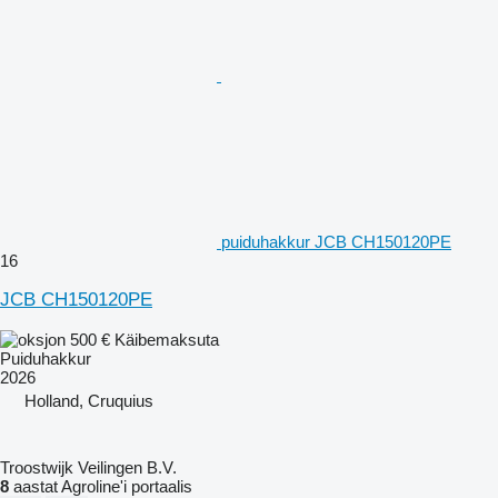
puiduhakkur JCB CH150120PE
16
JCB CH150120PE
500 €
Käibemaksuta
Puiduhakkur
2026
Holland, Cruquius
Troostwijk Veilingen B.V.
8
aastat Agroline'i portaalis