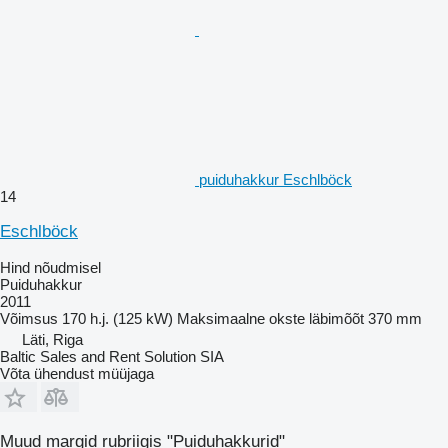
puiduhakkur Eschlböck
14
Eschlböck
Hind nõudmisel
Puiduhakkur
2011
Võimsus
170 h.j. (125 kW)
Maksimaalne okste läbimõõt
370 mm
Läti, Riga
Baltic Sales and Rent Solution SIA
Võta ühendust müüjaga
Muud margid rubriigis "Puiduhakkurid"