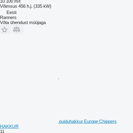
10 100 m/t
Võimsus
456 h.j. (335 kW)
Eesti
Ranners
Võta ühendust müüjaga
puiduhakkur Europe Chippers
HAKKUR
11