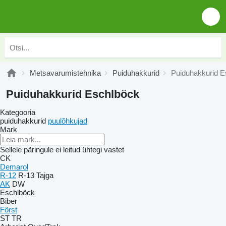
Metsavarumistehnika
Puiduhakkurid
Puiduhakkurid E
Puiduhakkurid Eschlböck
Kategooria
puiduhakkurid
puulõhkujad
Mark
Sellele päringule ei leitud ühtegi vastet
CK
Demarol
R-12
R-13
Tajga
AK
DW
Eschlböck
Biber
Först
ST
TR