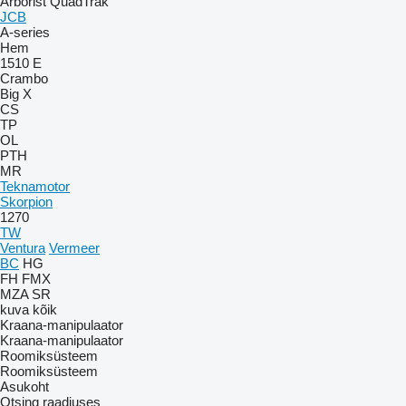
Arborist
QuadTrak
JCB
A-series
Hem
1510 E
Crambo
Big X
CS
TP
OL
PTH
MR
Teknamotor
Skorpion
1270
TW
Ventura
Vermeer
BC
HG
FH
FMX
MZA
SR
kuva kõik
Kraana-manipulaator
Kraana-manipulaator
Roomiksüsteem
Roomiksüsteem
Asukoht
Otsing raadiuses