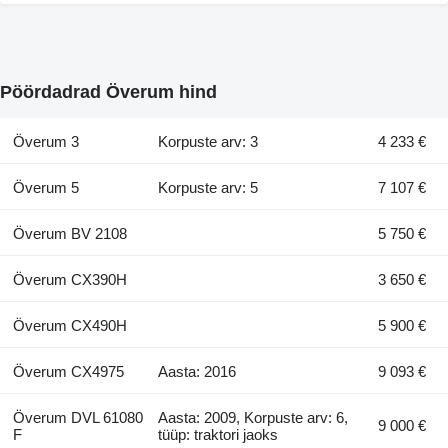
Pöördadrad Överum hind
Överum 3
Korpuste arv: 3
4 233 €
Överum 5
Korpuste arv: 5
7 107 €
Överum BV 2108
5 750 €
Överum CX390H
3 650 €
Överum CX490H
5 900 €
Överum CX4975
Aasta: 2016
9 093 €
Överum DVL 61080
Aasta: 2009, Korpuste arv: 6,
9 000 €
F
tüüp: traktori jaoks