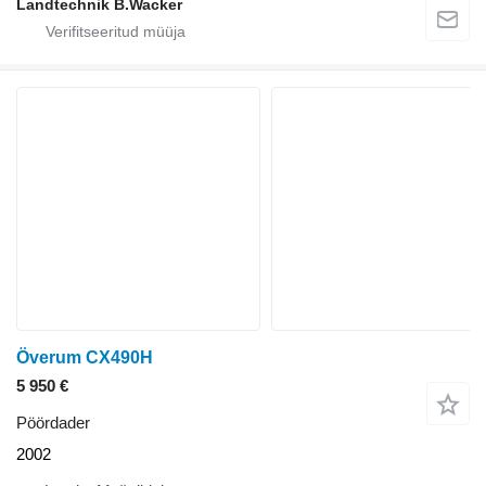
Landtechnik B.Wacker
Överum CX490H
5 950 €
Pöördader
2002