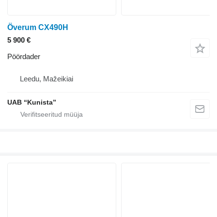
Överum CX490H
5 900 €
Pöördader
Leedu, Mažeikiai
UAB “Kunista”