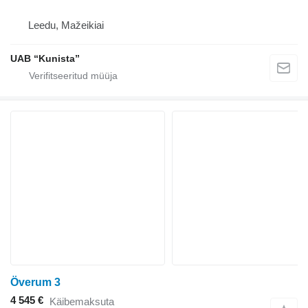
Leedu, Mažeikiai
UAB “Kunista”
Överum 3
4 545 €
Käibemaksuta