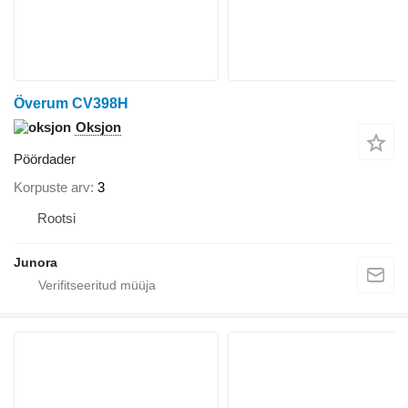
Överum CV398H
Oksjon
Pöördader
Korpuste arv
3
Rootsi
Junora