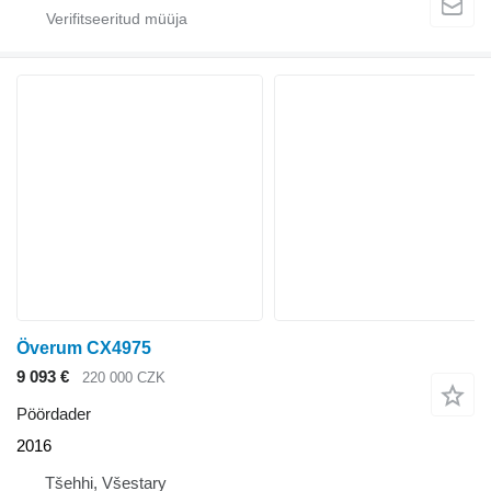
Överum CX4975
9 093 €
220 000 CZK
Pöördader
2016
Tšehhi, Všestary