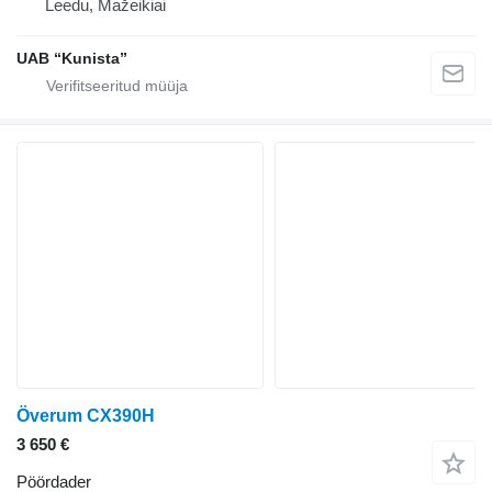
Leedu, Mažeikiai
UAB “Kunista”
Överum CX390H
3 650 €
Pöördader