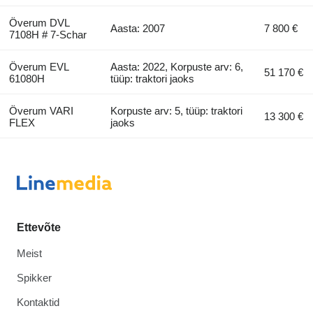
Överum DVL
Aasta: 2007
7 800 €
7108H # 7-Schar
Överum EVL
Aasta: 2022, Korpuste arv: 6,
51 170 €
61080H
tüüp: traktori jaoks
Överum VARI
Korpuste arv: 5, tüüp: traktori
13 300 €
FLEX
jaoks
Ettevõte
Meist
Spikker
Kontaktid