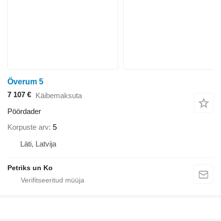
Överum 5
7 107 €
Käibemaksuta
Pöördader
Korpuste arv
5
Läti, Latvija
Petriks un Ko