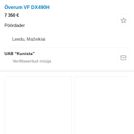
Överum VF DX490H
7 350 €
Pöördader
Leedu, Mažeikiai
UAB “Kunista”