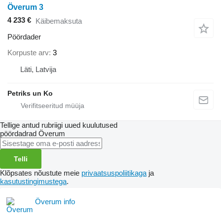
Överum 3
4 233 €
Käibemaksuta
Pöördader
Korpuste arv
3
Läti, Latvija
Petriks un Ko
Tellige antud rubriigi uued kuulutused
pöördadrad
Överum
Telli
Klõpsates nõustute meie
privaatsuspoliitikaga
ja
kasutustingimustega
.
Överum info