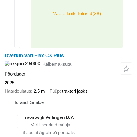
Överum Vari Flex CX Plus
2 500 €
Käibemaksuta
Pöördader
2025
Haardeulatus
2,5 m
Tüüp
traktori jaoks
Holland, Smilde
Troostwijk Veilingen B.V.
8
aastat Agroline'i portaalis