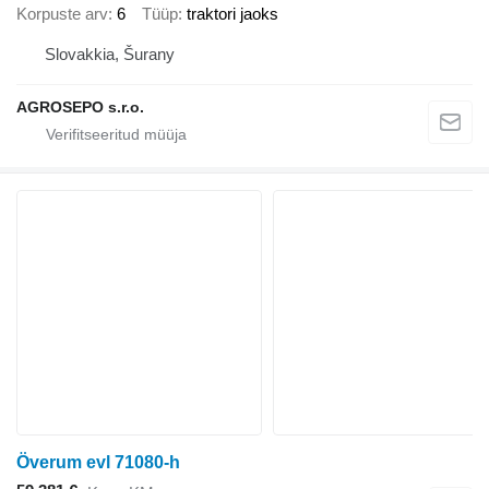
Korpuste arv
6
Tüüp
traktori jaoks
Slovakkia, Šurany
AGROSEPO s.r.o.
Överum evl 71080-h