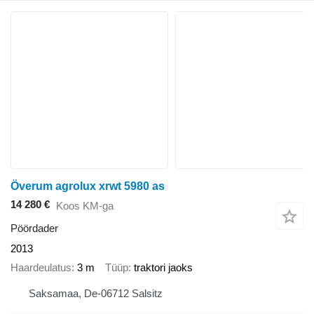
Överum agrolux xrwt 5980 as
14 280 €
Koos KM-ga
Pöördader
2013
Haardeulatus
3 m
Tüüp
traktori jaoks
Saksamaa, De-06712 Salsitz