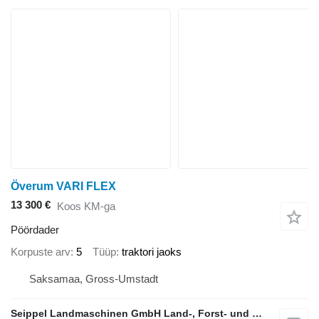
Överum VARI FLEX
13 300 €
Koos KM-ga
Pöördader
Korpuste arv
5
Tüüp
traktori jaoks
Saksamaa, Gross-Umstadt
Seippel Landmaschinen GmbH Land-, Forst- und Gartentechnik