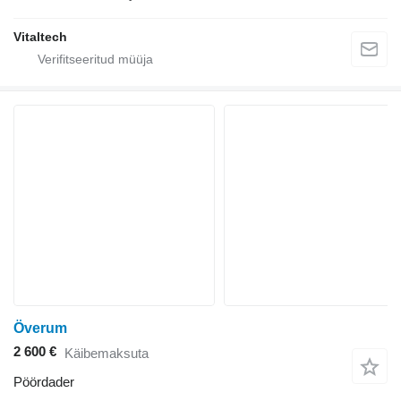
Vitaltech
Överum
2 600 €
Käibemaksuta
Pöördader