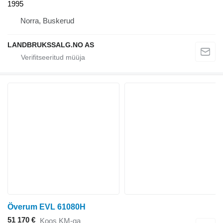
1995
Norra, Buskerud
LANDBRUKSSALG.NO AS
Överum EVL 61080H
51 170 €
Koos KM-ga