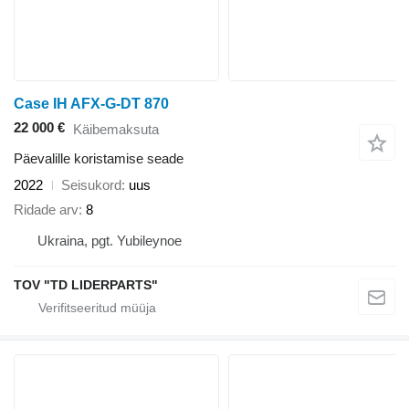
Case IH AFX-G-DT 870
22 000 €
Käibemaksuta
Päevalille koristamise seade
2022
Seisukord
uus
Ridade arv
8
Ukraina, pgt. Yubileynoe
TOV "TD LIDERPARTS"