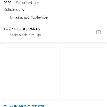
2020
Seisukord
uus
Ridade arv
8
Ukraina, pgt. Yubileynoe
TOV "TD LIDERPARTS"
Case IH AFX-G-DT 870