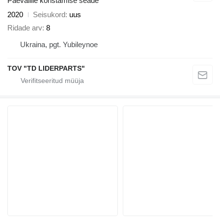
Päevalille koristamise seade
2020
Seisukord
uus
Ridade arv
8
Ukraina, pgt. Yubileynoe
TOV "TD LIDERPARTS"