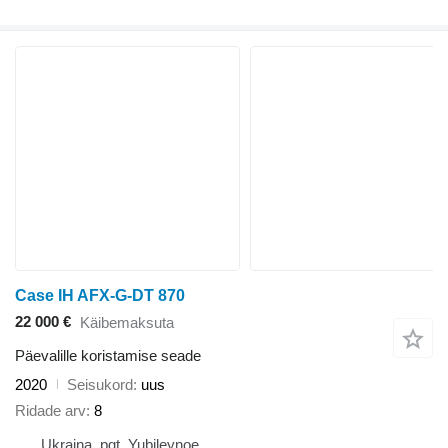
Case IH AFX-G-DT 870
22 000 €
Käibemaksuta
Päevalille koristamise seade
2020
Seisukord
uus
Ridade arv
8
Ukraina, pgt. Yubileynoe