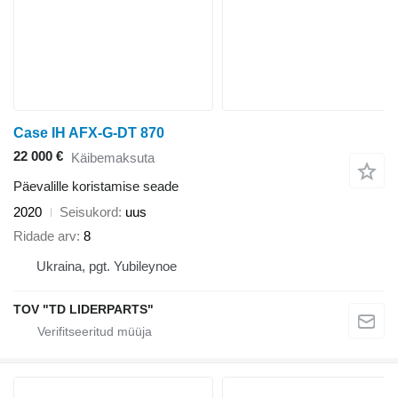
Case IH AFX-G-DT 870
22 000 €
Käibemaksuta
Päevalille koristamise seade
2020
Seisukord
uus
Ridade arv
8
Ukraina, pgt. Yubileynoe
TOV "TD LIDERPARTS"