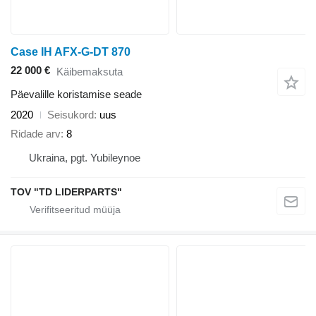
Case IH AFX-G-DT 870
22 000 €
Käibemaksuta
Päevalille koristamise seade
2020
Seisukord
uus
Ridade arv
8
Ukraina, pgt. Yubileynoe
TOV "TD LIDERPARTS"