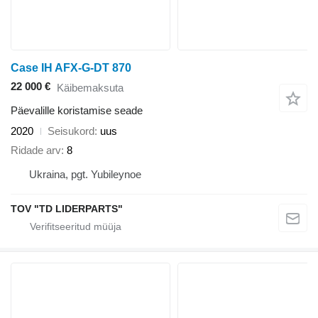
Case IH AFX-G-DT 870
22 000 €
Käibemaksuta
Päevalille koristamise seade
2020
Seisukord
uus
Ridade arv
8
Ukraina, pgt. Yubileynoe
TOV "TD LIDERPARTS"