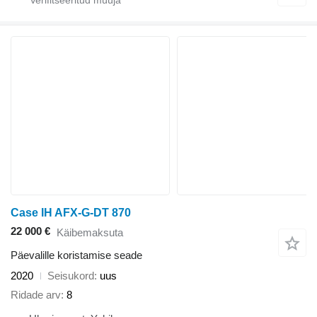
Case IH AFX-G-DT 870
22 000 €
Käibemaksuta
Päevalille koristamise seade
2020
Seisukord
uus
Ridade arv
8