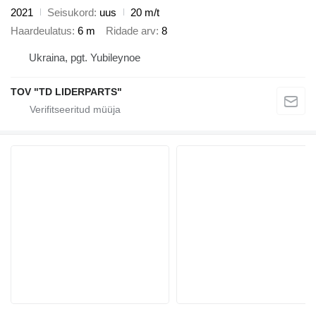
2021
Seisukord
uus
20 m/t
Haardeulatus
6 m
Ridade arv
8
Ukraina, pgt. Yubileynoe
TOV "TD LIDERPARTS"