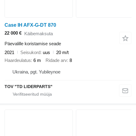
Case IH AFX-G-DT 870
22 000 €
Käibemaksuta
Päevalille koristamise seade
2021
Seisukord
uus
20 m/t
Haardeulatus
6 m
Ridade arv
8
Ukraina, pgt. Yubileynoe
TOV "TD LIDERPARTS"