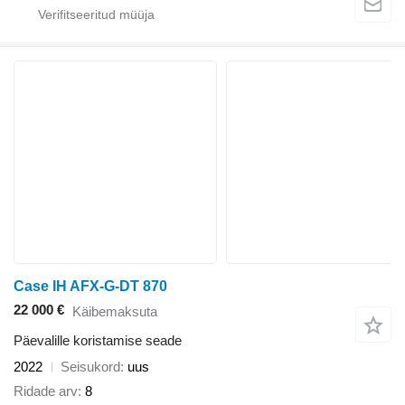
Case IH AFX-G-DT 870
22 000 €
Käibemaksuta
Päevalille koristamise seade
2022
Seisukord
uus
Ridade arv
8