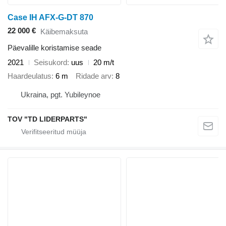
Case IH AFX-G-DT 870
22 000 €
Käibemaksuta
Päevalille koristamise seade
2021
Seisukord
uus
20 m/t
Haardeulatus
6 m
Ridade arv
8
Ukraina, pgt. Yubileynoe
TOV "TD LIDERPARTS"