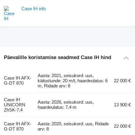
Case IH info
Päevalille koristamise seadmed Case IH hind
Aasta: 2021, seisukord: uus,
Case IH AFX-
käitustunde: 20 m/t, haardeulatus: 6
22 000 €
G-DT 870
m, Ridade arv: 8
Case IH
Aasta: 2026, seisukord: uus,
UNICORN
13 900 €
haardeulatus: 7,4 m
ZhSK-7,4
Case IH AFX-
Aasta: 2020, seisukord: uus, Ridade
22 000 €
G-DT 870
arv: 8