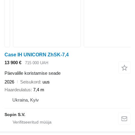
Case IH UNICORN ZhSK-7,4
13 900 €
715 000 UAH
Päevalille koristamise seade
2026
Seisukord
uus
Haardeulatus
7,4 m
Ukraina, Kyiv
Sopin S.V.