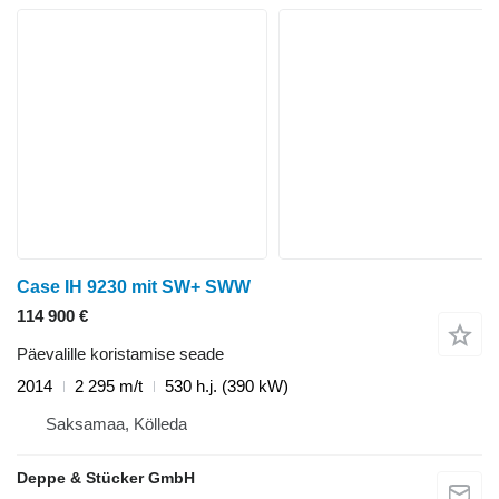
Case IH 9230 mit SW+ SWW
114 900 €
Päevalille koristamise seade
2014
2 295 m/t
530 h.j. (390 kW)
Saksamaa, Kölleda
Deppe & Stücker GmbH