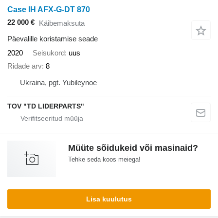
Case IH AFX-G-DT 870
22 000 €
Käibemaksuta
Päevalille koristamise seade
2020
Seisukord
uus
Ridade arv
8
Ukraina, pgt. Yubileynoe
TOV "TD LIDERPARTS"
Müüte sõidukeid või masinaid?
Tehke seda koos meiega!
Lisa kuulutus