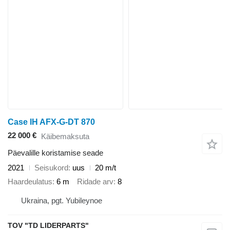
Case IH AFX-G-DT 870
22 000 €
Käibemaksuta
Päevalille koristamise seade
2021
Seisukord
uus
20 m/t
Haardeulatus
6 m
Ridade arv
8
Ukraina, pgt. Yubileynoe
TOV "TD LIDERPARTS"