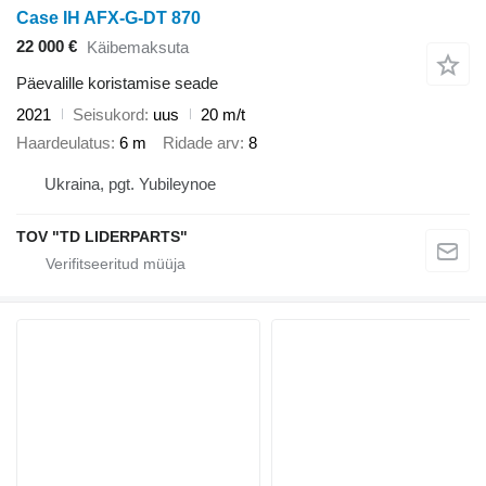
Case IH AFX-G-DT 870
22 000 €
Käibemaksuta
Päevalille koristamise seade
2021
Seisukord
uus
20 m/t
Haardeulatus
6 m
Ridade arv
8
Ukraina, pgt. Yubileynoe
TOV "TD LIDERPARTS"