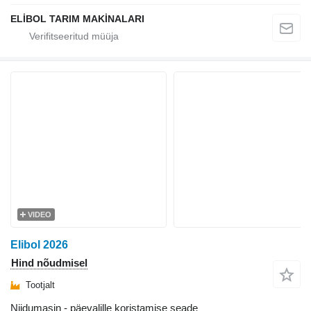
ELİBOL TARIM MAKİNALARI
VIDEO
Elibol 2026
Hind nõudmisel
Tootjalt
Niidumasin - päevalille koristamise seade