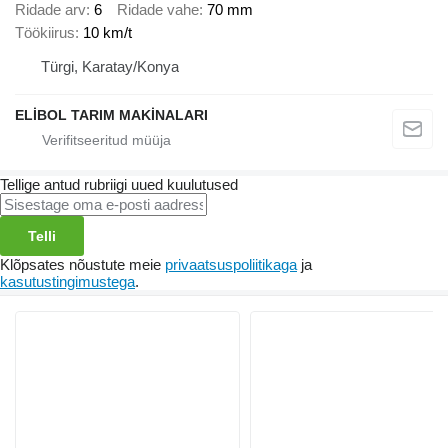
Ridade arv
6
Ridade vahe
70 mm
Töökiirus
10 km/t
Türgi, Karatay/Konya
ELİBOL TARIM MAKİNALARI
Tellige antud rubriigi uued kuulutused
Telli
Klõpsates nõustute meie
privaatsuspoliitikaga
ja
kasutustingimustega
.