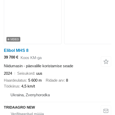
VIDEO
Elibol MHS 8
39 700 €
Koos KM-ga
Niidumasin - päevalille koristamise seade
2024
Seisukord
uus
Haardeulatus
5 600 m
Ridade arv
8
Töökiirus
4,5 km/t
Ukraina, Zvenyhorodka
TRIDAAGRO NEW