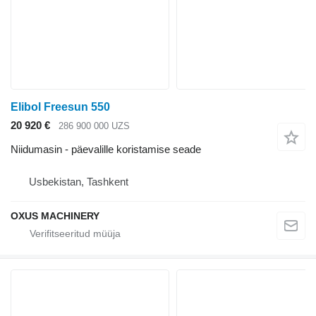
Elibol Freesun 550
20 920 €
286 900 000 UZS
Niidumasin - päevalille koristamise seade
Usbekistan, Tashkent
OXUS MACHINERY