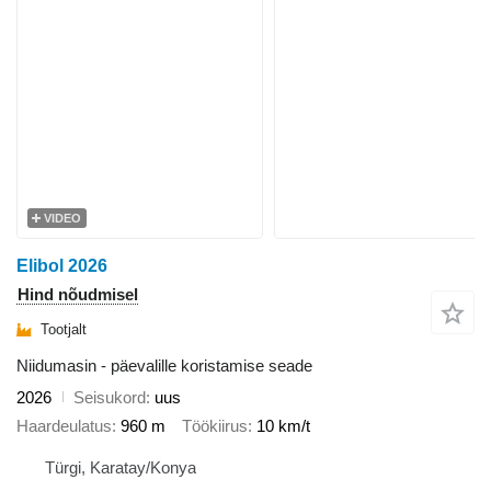
VIDEO
Elibol 2026
Hind nõudmisel
Tootjalt
Niidumasin - päevalille koristamise seade
2026
Seisukord
uus
Haardeulatus
960 m
Töökiirus
10 km/t
Türgi, Karatay/Konya