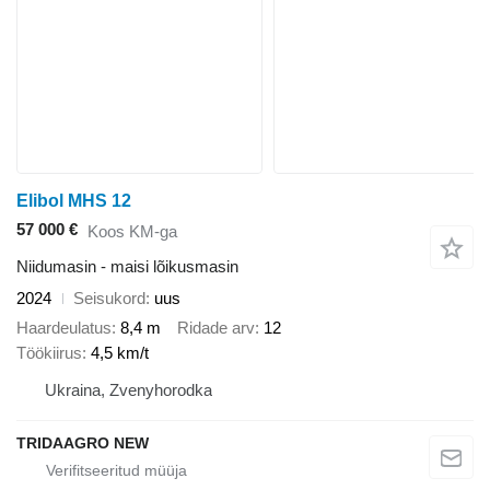
Elibol MHS 12
57 000 €
Koos KM-ga
Niidumasin - maisi lõikusmasin
2024
Seisukord
uus
Haardeulatus
8,4 m
Ridade arv
12
Töökiirus
4,5 km/t
Ukraina, Zvenyhorodka
TRIDAAGRO NEW