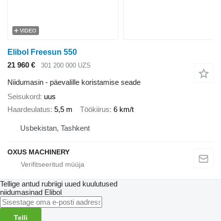
VIDEO
Elibol Freesun 550
21 960 €
301 200 000 UZS
Niidumasin - päevalille koristamise seade
Seisukord
uus
Haardeulatus
5,5 m
Töökiirus
6 km/t
Usbekistan, Tashkent
OXUS MACHINERY
Tellige antud rubriigi uued kuulutused
niidumasinad
Elibol
Telli