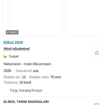
VIDEO
Elibol 2026
Hind nõudmisel
Tootjalt
Niidumasin - maisi lõikusmasin
2026
Seisukord
uus
Ridade arv
12
Ridade vahe
70 mm
Töökiirus
10 km/t
Türgi, Karatay/Konya
ELİBOL TARIM MAKİNALARI