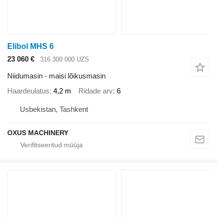
Elibol MHS 6
23 060 €
316 300 000 UZS
Niidumasin - maisi lõikusmasin
Haardeulatus
4,2 m
Ridade arv
6
Usbekistan, Tashkent
OXUS MACHINERY