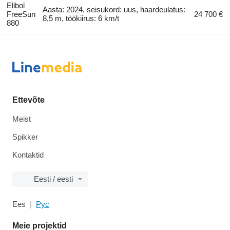
Elibol
Aasta: 2024, seisukord: uus, haardeulatus:
FreeSun
24 700 €
8,5 m, töökiirus: 6 km/t
880
Ettevõte
Meist
Spikker
Kontaktid
Eesti / eesti
Ees
Рус
Meie projektid