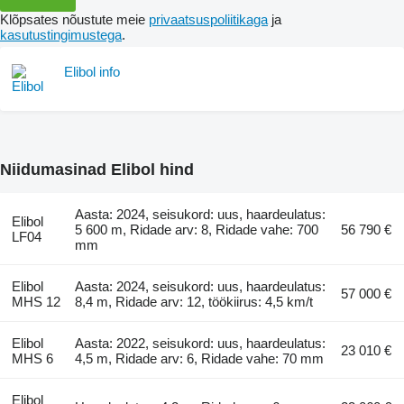
Klõpsates nõustute meie
privaatsuspoliitikaga
ja
kasutustingimustega
.
Elibol info
Niidumasinad Elibol hind
Aasta: 2024, seisukord: uus, haardeulatus:
Elibol
5 600 m, Ridade arv: 8, Ridade vahe: 700
56 790 €
LF04
mm
Elibol
Aasta: 2024, seisukord: uus, haardeulatus:
57 000 €
MHS 12
8,4 m, Ridade arv: 12, töökiirus: 4,5 km/t
Elibol
Aasta: 2022, seisukord: uus, haardeulatus:
23 010 €
MHS 6
4,5 m, Ridade arv: 6, Ridade vahe: 70 mm
Elibol