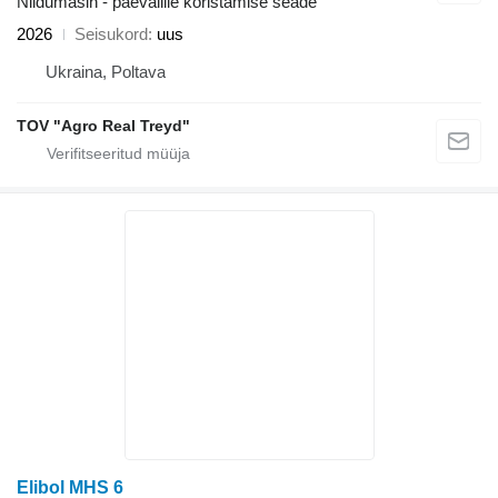
Niidumasin - päevalille koristamise seade
2026
Seisukord
uus
Ukraina, Poltava
TOV "Agro Real Treyd"
Elibol MHS 6