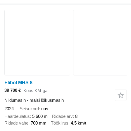
Elibol MHS 8
39 700 €
Koos KM-ga
Niidumasin - maisi lõikusmasin
2024
Seisukord
uus
Haardeulatus
5 600 m
Ridade arv
8
Ridade vahe
700 mm
Töökiirus
4,5 km/t