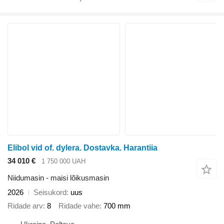
Elibol vid of. dylera. Dostavka. Harantiia
34 010 €
1 750 000 UAH
Niidumasin - maisi lõikusmasin
2026
Seisukord
uus
Ridade arv
8
Ridade vahe
700 mm