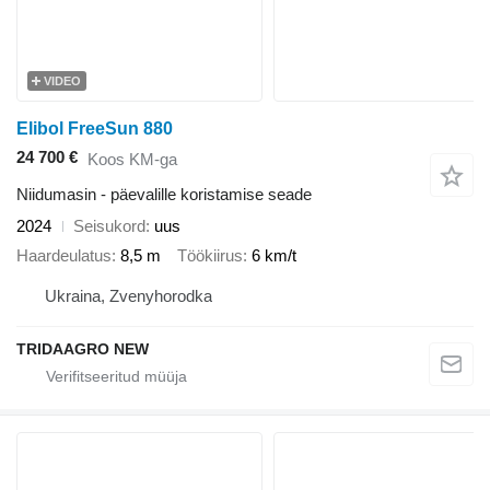
VIDEO
Elibol FreeSun 880
24 700 €
Koos KM-ga
Niidumasin - päevalille koristamise seade
2024
Seisukord
uus
Haardeulatus
8,5 m
Töökiirus
6 km/t
Ukraina, Zvenyhorodka
TRIDAAGRO NEW