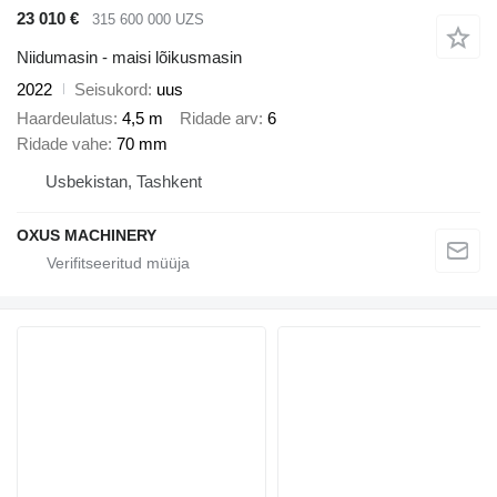
23 010 €
315 600 000 UZS
Niidumasin - maisi lõikusmasin
2022
Seisukord
uus
Haardeulatus
4,5 m
Ridade arv
6
Ridade vahe
70 mm
Usbekistan, Tashkent
OXUS MACHINERY