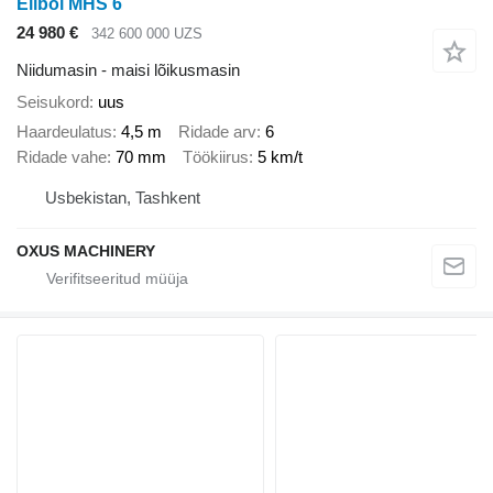
Elibol MHS 6
24 980 €
342 600 000 UZS
Niidumasin - maisi lõikusmasin
Seisukord
uus
Haardeulatus
4,5 m
Ridade arv
6
Ridade vahe
70 mm
Töökiirus
5 km/t
Usbekistan, Tashkent
OXUS MACHINERY