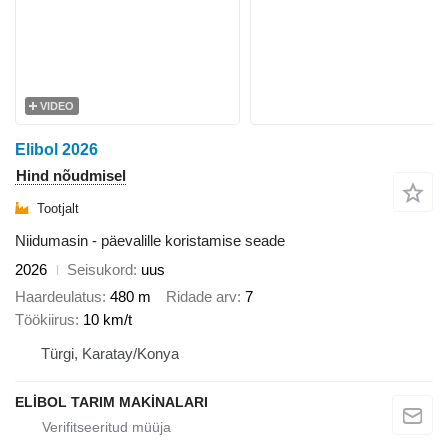
VIDEO
Elibol 2026
Hind nõudmisel
Tootjalt
Niidumasin - päevalille koristamise seade
2026
Seisukord
uus
Haardeulatus
480 m
Ridade arv
7
Töökiirus
10 km/t
Türgi, Karatay/Konya
ELİBOL TARIM MAKİNALARI