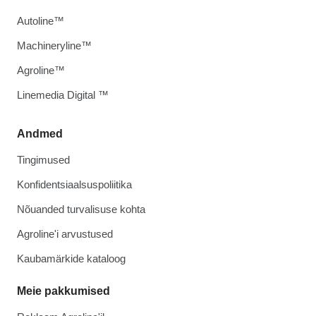
Autoline™
Machineryline™
Agroline™
Linemedia Digital ™
Andmed
Tingimused
Konfidentsiaalsuspoliitika
Nõuanded turvalisuse kohta
Agroline'i arvustused
Kaubamärkide kataloog
Meie pakkumised