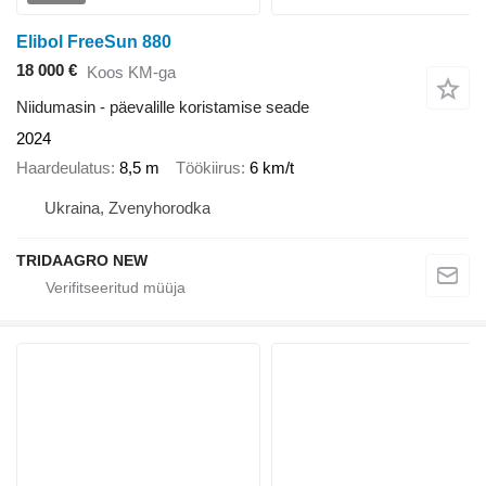
Elibol FreeSun 880
18 000 €
Koos KM-ga
Niidumasin - päevalille koristamise seade
2024
Haardeulatus
8,5 m
Töökiirus
6 km/t
Ukraina, Zvenyhorodka
TRIDAAGRO NEW