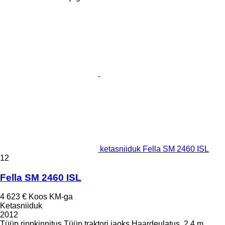
ketasniiduk Fella SM 2460 ISL
12
Fella SM 2460 ISL
4 623 €
Koos KM-ga
Ketasniiduk
2012
Tüüp
rippkinnitus
Tüüp
traktori jaoks
Haardeulatus
2,4 m