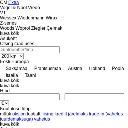
CM
Extra
Vogel & Noot
Vredo
VT
Wessex
Wiedenmann
Wirax
Z-series
Woods
Woprol
Ziegler
Çelmak
kuva kõik
Asukoht
Otsing raadiuses
Eesti
Euroopa
Saksamaa
Prantsusmaa
Austria
Holland
Poola
Itaalia
Taani
kuva kõik
kuva kõik
Hind
–
Kuulutuse tüüp
müük
oksjon
tootjalt
liising
krediit
järelmaks
trade-in (vahetus
juurdemaksuga)
vahetus
kuva kõik