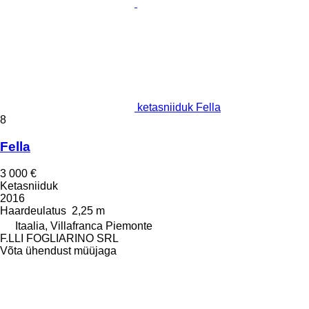
ketasniiduk Fella
8
Fella
3 000 €
Ketasniiduk
2016
Haardeulatus
2,25 m
Itaalia, Villafranca Piemonte
F.LLI FOGLIARINO SRL
Võta ühendust müüjaga