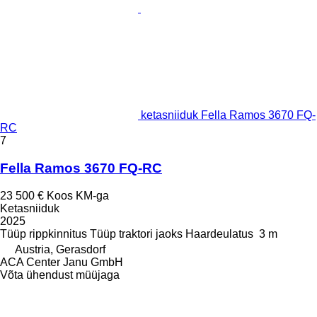
ketasniiduk Fella Ramos 3670 FQ-
RC
7
Fella Ramos 3670 FQ-RC
23 500 €
Koos KM-ga
Ketasniiduk
2025
Tüüp
rippkinnitus
Tüüp
traktori jaoks
Haardeulatus
3 m
Austria, Gerasdorf
ACA Center Janu GmbH
Võta ühendust müüjaga