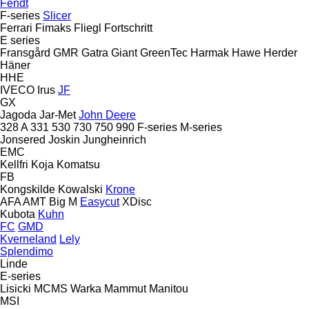
Fendt
F-series
Slicer
Ferrari
Fimaks
Fliegl
Fortschritt
E series
Fransgård
GMR
Gatra
Giant
GreenTec
Harmak
Hawe
Herder
Häner
HHE
IVECO
Irus
JF
GX
Jagoda
Jar-Met
John Deere
328 A
331
530
730
750
990
F-series
M-series
Jonsered
Joskin
Jungheinrich
EMC
Kellfri
Koja
Komatsu
FB
Kongskilde
Kowalski
Krone
AFA
AMT
Big M
Easycut
XDisc
Kubota
Kuhn
FC
GMD
Kverneland
Lely
Splendimo
Linde
E-series
Lisicki
MCMS Warka
Mammut
Manitou
MSI