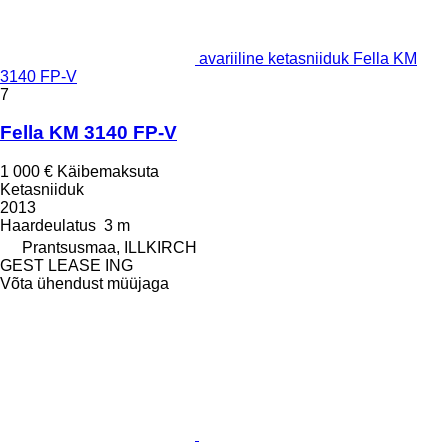
avariiline ketasniiduk Fella KM
3140 FP-V
7
Fella KM 3140 FP-V
1 000 €
Käibemaksuta
Ketasniiduk
2013
Haardeulatus
3 m
Prantsusmaa, ILLKIRCH
GEST LEASE ING
Võta ühendust müüjaga