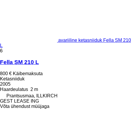
avariiline ketasniiduk Fella SM 210
L
6
Fella SM 210 L
800 €
Käibemaksuta
Ketasniiduk
2005
Haardeulatus
2 m
Prantsusmaa, ILLKIRCH
GEST LEASE ING
Võta ühendust müüjaga