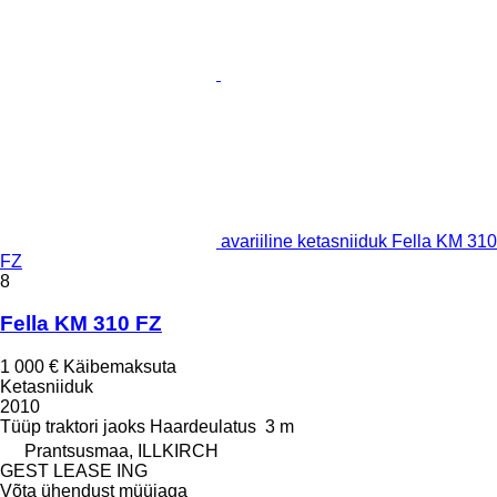
avariiline ketasniiduk Fella KM 310
FZ
8
Fella KM 310 FZ
1 000 €
Käibemaksuta
Ketasniiduk
2010
Tüüp
traktori jaoks
Haardeulatus
3 m
Prantsusmaa, ILLKIRCH
GEST LEASE ING
Võta ühendust müüjaga