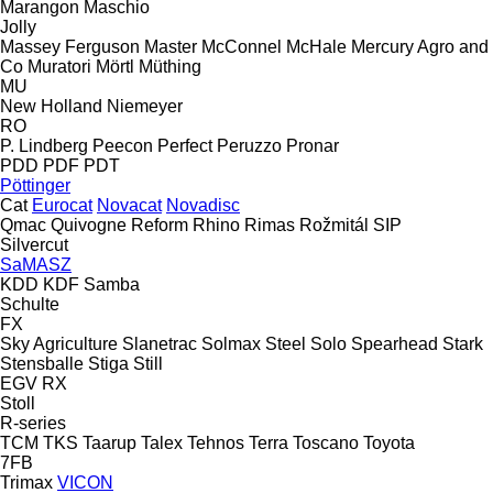
Marangon
Maschio
Jolly
Massey Ferguson
Master
McConnel
McHale
Mercury Agro and
Co
Muratori
Mörtl
Müthing
MU
New Holland
Niemeyer
RO
P. Lindberg
Peecon
Perfect
Peruzzo
Pronar
PDD
PDF
PDT
Pöttinger
Cat
Eurocat
Novacat
Novadisc
Qmac
Quivogne
Reform
Rhino
Rimas
Rožmitál
SIP
Silvercut
SaMASZ
KDD
KDF
Samba
Schulte
FX
Sky Agriculture
Slanetrac
Solmax Steel
Solo
Spearhead
Stark
Stensballe
Stiga
Still
EGV
RX
Stoll
R-series
TCM
TKS
Taarup
Talex
Tehnos
Terra
Toscano
Toyota
7FB
Trimax
VICON