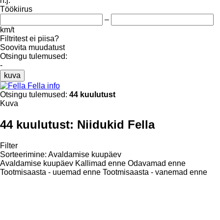
h.j.
Töökiirus
–
km/t
Filtritest ei piisa?
Soovita muudatust
Otsingu tulemused:
-
kuva
Fella info
Otsingu tulemused:
44 kuulutust
Kuva
44 kuulutust:
Niidukid Fella
Filter
Sorteerimine
:
Avaldamise kuupäev
Avaldamise kuupäev
Kallimad enne
Odavamad enne
Tootmisaasta - uuemad enne
Tootmisaasta - vanemad enne