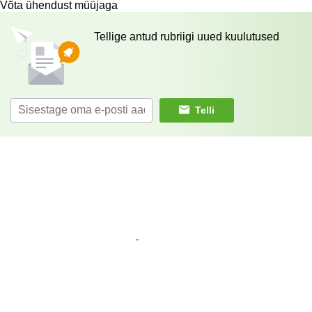
Võta ühendust müüjaga
Tellige antud rubriigi uued kuulutused
Telli