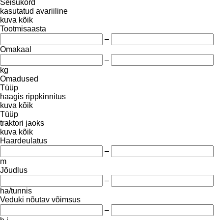
Seisukord
kasutatud
avariiline
kuva kõik
Tootmisaasta
–
Omakaal
–
kg
Omadused
Tüüp
haagis
rippkinnitus
kuva kõik
Tüüp
traktori jaoks
kuva kõik
Haardeulatus
–
m
Jõudlus
–
ha/tunnis
Veduki nõutav võimsus
–