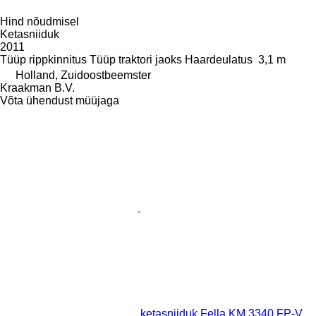
Hind nõudmisel
Ketasniiduk
2011
Tüüp
rippkinnitus
Tüüp
traktori jaoks
Haardeulatus
3,1 m
Holland, Zuidoostbeemster
Kraakman B.V.
Võta ühendust müüjaga
ketasniiduk Fella KM 3340 FP-V