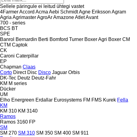
Sellele päringule ei leitud ühtegi vastet
4Farmer
Accord
Acma
Aebi Schmidt
Agne Eriksson
Agram
Agria
Agrimaster
AgroAr
Amazone
Atlet
Avant
700 - series
BCS
BT
SPE
Banrol
Bernardin
Berti
Bomford Turner
Boxer Agri
Boxer
CM
CTM
Captok
CK
Caroni
Caterpillar
EP
Chapman
Claas
Corto
Direct Disc
Disco
Jaguar
Orbis
DK-Tec
Deutz
Deutz-Fahr
KM
M series
Dücker
UM
Elho
Energreen
Erdallar
Eurosystems
FM
FMS Kurek
Fella
KM
KM 310
KM 3140
Ramos
Ramos 3160 FP
SM
SM 270
SM 310
SM 350
SM 400
SM 911