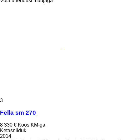
Võta ühendust müüjaga
3
Fella sm 270
8 330 €
Koos KM-ga
Ketasniiduk
2014