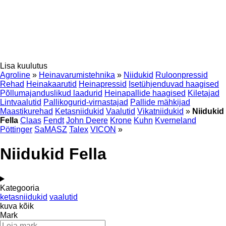
Lisa kuulutus
Agroline
»
Heinavarumistehnika
»
Niidukid
Ruloonpressid
Rehad
Heinakaarutid
Heinapressid
Isetühjenduvad haagised
Põllumajanduslikud laadurid
Heinapallide haagised
Kiletajad
Lintvaalutid
Pallikogurid-virnastajad
Pallide mähkijad
Maastikurehad
Ketasniidukid
Vaalutid
Vikatniidukid
»
Niidukid
Fella
Claas
Fendt
John Deere
Krone
Kuhn
Kverneland
Pöttinger
SaMASZ
Talex
VICON
»
Niidukid Fella
Kategooria
ketasniidukid
vaalutid
kuva kõik
Mark