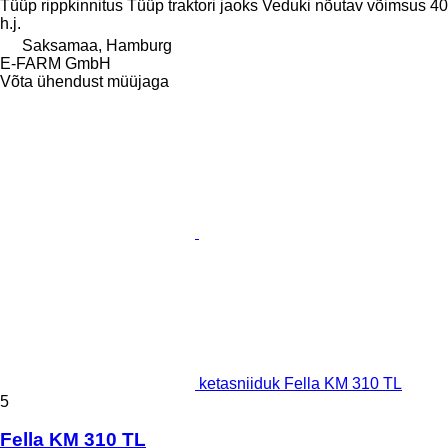
Tüüp
rippkinnitus
Tüüp
traktori jaoks
Veduki nõutav võimsus
40
h.j.
Saksamaa, Hamburg
E-FARM GmbH
Võta ühendust müüjaga
ketasniiduk Fella KM 310 TL
5
Fella KM 310 TL