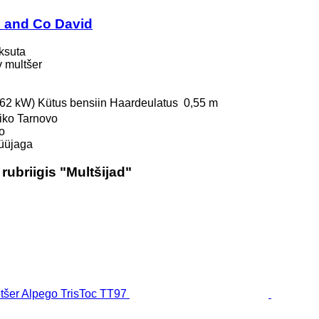
 and Co David
ksuta
uv multšer
6.62 kW)
Kütus
bensiin
Haardeulatus
0,55 m
liko Tarnovo
o
üüjaga
ubriigis "Multšijad"