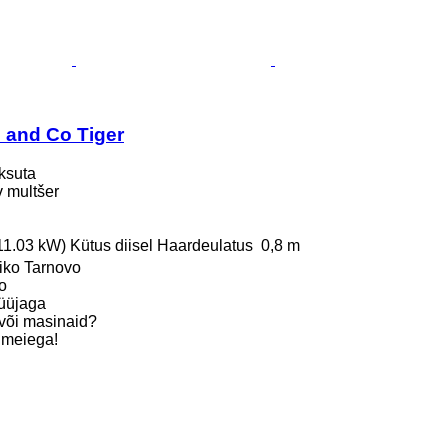
 and Co Tiger
ksuta
uv multšer
(11.03 kW)
Kütus
diisel
Haardeulatus
0,8 m
liko Tarnovo
o
üüjaga
või masinaid?
 meiega!