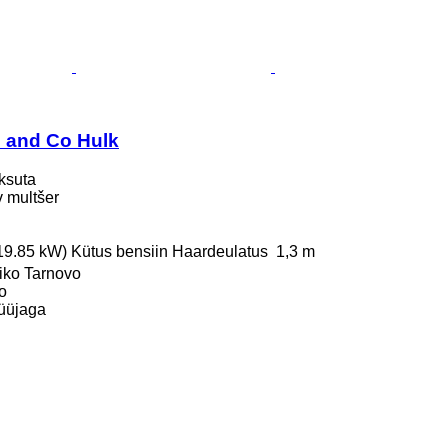
 and Co Hulk
ksuta
uv multšer
(19.85 kW)
Kütus
bensiin
Haardeulatus
1,3 m
liko Tarnovo
o
üüjaga