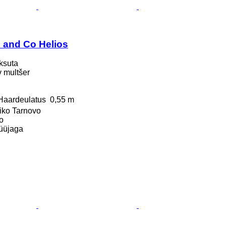
 and Co Helios
ksuta
uv multšer
Haardeulatus
0,55 m
liko Tarnovo
o
üüjaga