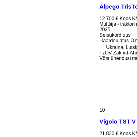
Alpego TrisT
12 700 €
Koos K
Multšija - traktori
2025
Seisukord
uus
Haardeulatus
3 
Ukraina, Luts
TzOV Zakhid-Ahr
Võta ühendust m
10
Vigolo TST V
21 830 €
Koos K