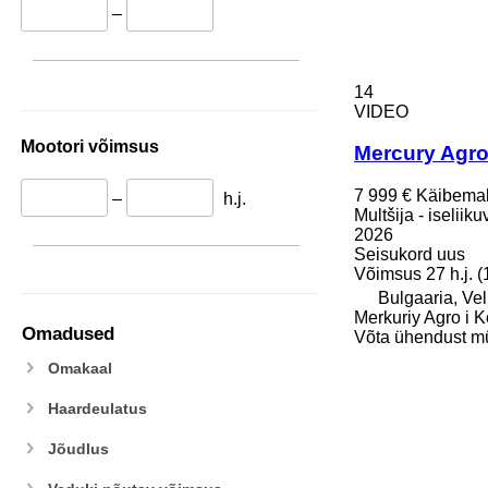
–
14
VIDEO
Mootori võimsus
Mercury Agro
7 999 €
Käibema
–
h.j.
Multšija - iseliik
2026
Seisukord
uus
Võimsus
27 h.j. 
Bulgaaria, Ve
Merkuriy Agro i K
Omadused
Võta ühendust m
Omakaal
Haardeulatus
Jõudlus