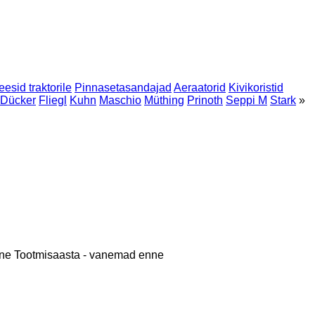
eesid traktorile
Pinnasetasandajad
Aeraatorid
Kivikoristid
Dücker
Fliegl
Kuhn
Maschio
Müthing
Prinoth
Seppi M
Stark
»
nne
Tootmisaasta - vanemad enne