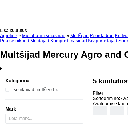
Lisa kuulutus
Agroline
»
Mullaharimismasinad
»
Multšijad
Pöördadrad
Kultiv
Pealselõikurid
Muldajad
Kompostimasinad
Kivipurustajad
Sõrm
Multšijad Mercury Agro and 
5 kuulutus
Kategooria
iseliikuvad multšerid
Filter
Sorteerimine
:
Ava
Avaldamise kuu
Mark