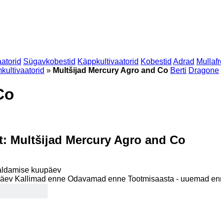
aatorid
Sügavkobestid
Käppkultivaatorid
Kobestid
Adrad
Mullafr
kultivaatorid
»
Multšijad Mercury Agro and Co
Berti
Dragone
Co
t:
Multšijad Mercury Agro and Co
ldamise kuupäev
päev
Kallimad enne
Odavamad enne
Tootmisaasta - uuemad e