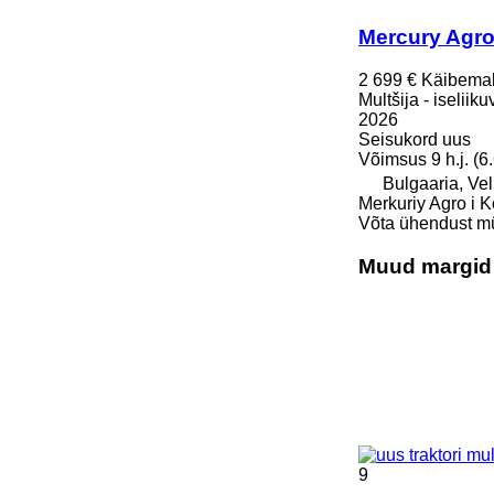
Mercury Agro
2 699 €
Käibema
Multšija - iseliik
2026
Seisukord
uus
Võimsus
9 h.j. (
Bulgaaria, Ve
Merkuriy Agro i K
Võta ühendust m
Muud margid r
9