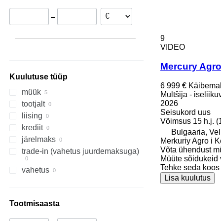
–
9
VIDEO
Mercury Agro
Kuulutuse tüüp
6 999 €
Käibema
müük
Multšija - iseliik
2026
tootjalt
Seisukord
uus
liising
Võimsus
15 h.j. 
krediit
Bulgaaria, Ve
järelmaks
Merkuriy Agro i K
Võta ühendust m
trade-in (vahetus juurdemaksuga)
Müüte sõidukeid 
Tehke seda koos
vahetus
Lisa kuulutus
Tootmisaasta