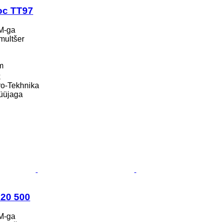
oc TT97
M-ga
 multšer
m
k
o-Tekhnika
üüjaga
 20 500
M-ga