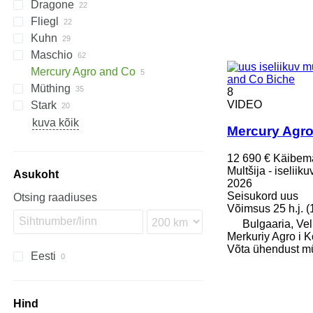
Dragone
AS
GKR
Z-series
CK
Sirio
Fliegl
PARK
VL
SMK
Kuhn
VP
UM
Gemella
333 G
Maschio
USM
FC
Mercury Agro and Co
GMD
Barbi
and Co Biche
Müthing
Tbes
Birba
8
VIDEO
Stark
Bisonte
MU
Grizzly
BP
Kangu
SinusCut
5026
H3
Brava
Raptor
FX
MINI-BMS
MU
kuva kõik
Mercury Agro
C-series
Midiforst
Giraffa S
Multiforst
12 690 €
Käibem
Multšija - iseliik
Jolly
SMO
Asukoht
2026
L-series
Seisukord
uus
Otsing raadiuses
Võimsus
25 h.j. 
Bulgaaria, Ve
Merkuriy Agro i K
Võta ühendust m
Eesti
Hind