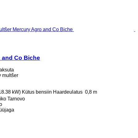
 and Co Biche
aksuta
uv multšer
(18.38 kW)
Kütus
bensiin
Haardeulatus
0,8 m
liko Tarnovo
o
üüjaga