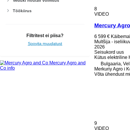
Veduki nõutav võimsus
8
Töökiirus
VIDEO
Mercury Agro
Filtritest ei piisa?
6 599 €
Käibema
Multšija - iseliik
Soovita muudatust
2026
Seisukord
uus
Kütus
elektriline
Mercury Agro and
Bulgaaria, Ve
Co info
Merkuriy Agro i K
Võta ühendust m
9
VIDEO