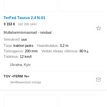
TerFed Taurus 2,4 N-01
3 153 €
162 200 UAH
Mullaharimismasinad - randaal
Seisukord
uus
Tüüp
traktori jaoks
Haardeulatus
3,2 m
Töösügavus
200 mm
Veduki nõutav võimsus
80 h.j.
Töökiirus
12 km/t
Ukraina, Kyiv
TOV «FERM Ye»