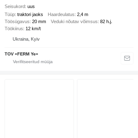
Seisukord
uus
Tüüp
traktori jaoks
Haardeulatus
2,4 m
Töösügavus
20 mm
Veduki nõutav võimsus
82 h.j.
Töökiirus
12 km/t
Ukraina, Kyiv
TOV «FERM Ye»