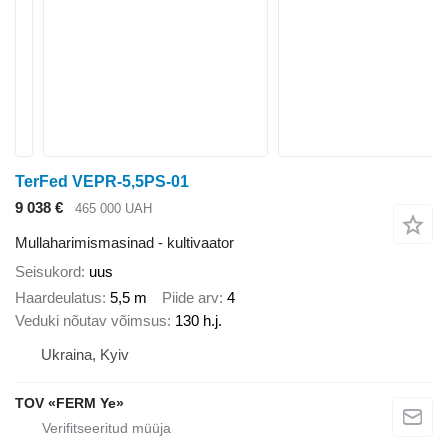
TerFed VEPR-5,5PS-01
9 038 €
465 000 UAH
Mullaharimismasinad - kultivaator
Seisukord
uus
Haardeulatus
5,5 m
Piide arv
4
Veduki nõutav võimsus
130 h.j.
Ukraina, Kyiv
TOV «FERM Ye»