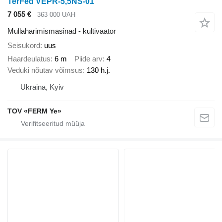
TerFed VEPR-5,5NS-01
7 055 €
363 000 UAH
Mullaharimismasinad - kultivaator
Seisukord
uus
Haardeulatus
6 m
Piide arv
4
Veduki nõutav võimsus
130 h.j.
Ukraina, Kyiv
TOV «FERM Ye»