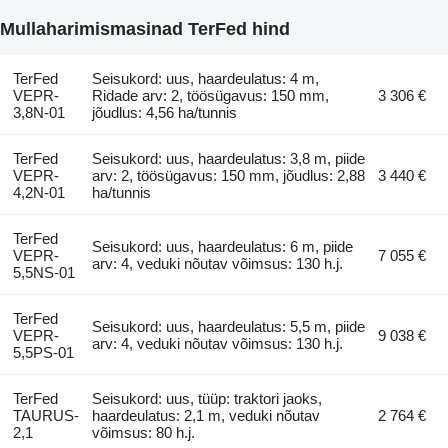
Mullaharimismasinad TerFed hind
TerFed
Seisukord: uus, haardeulatus: 4 m,
VEPR-
Ridade arv: 2, töösügavus: 150 mm,
3 306 €
3,8N-01
jõudlus: 4,56 ha/tunnis
TerFed
Seisukord: uus, haardeulatus: 3,8 m, piide
VEPR-
arv: 2, töösügavus: 150 mm, jõudlus: 2,88
3 440 €
4,2N-01
ha/tunnis
TerFed
Seisukord: uus, haardeulatus: 6 m, piide
VEPR-
7 055 €
arv: 4, veduki nõutav võimsus: 130 h.j.
5,5NS-01
TerFed
Seisukord: uus, haardeulatus: 5,5 m, piide
VEPR-
9 038 €
arv: 4, veduki nõutav võimsus: 130 h.j.
5,5PS-01
TerFed
Seisukord: uus, tüüp: traktori jaoks,
TAURUS-
haardeulatus: 2,1 m, veduki nõutav
2 764 €
2,1
võimsus: 80 h.j.