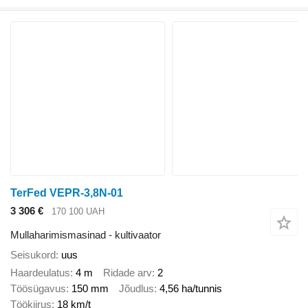
TerFed VEPR-3,8N-01
3 306 €
170 100 UAH
Mullaharimismasinad - kultivaator
Seisukord
uus
Haardeulatus
4 m
Ridade arv
2
Töösügavus
150 mm
Jõudlus
4,56 ha/tunnis
Töökiirus
18 km/t