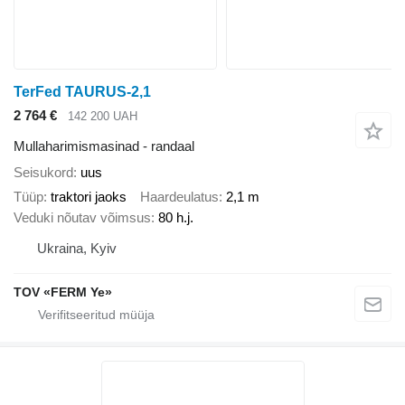
TerFed TAURUS-2,1
2 764 €
142 200 UAH
Mullaharimismasinad - randaal
Seisukord
uus
Tüüp
traktori jaoks
Haardeulatus
2,1 m
Veduki nõutav võimsus
80 h.j.
Ukraina, Kyiv
TOV «FERM Ye»