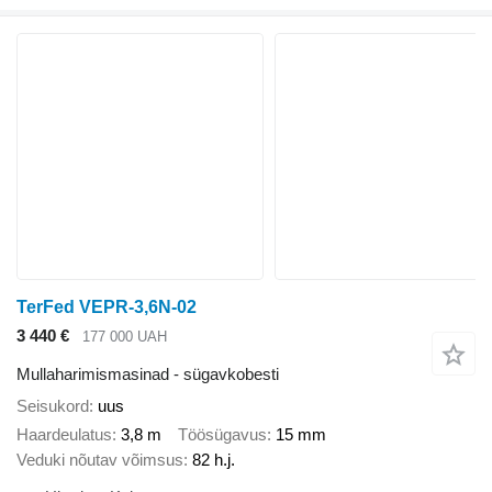
TerFed VEPR-3,6N-02
3 440 €
177 000 UAH
Mullaharimismasinad - sügavkobesti
Seisukord
uus
Haardeulatus
3,8 m
Töösügavus
15 mm
Veduki nõutav võimsus
82 h.j.