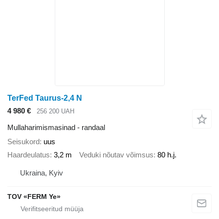
TerFed Taurus-2,4 N
4 980 €
256 200 UAH
Mullaharimismasinad - randaal
Seisukord
uus
Haardeulatus
3,2 m
Veduki nõutav võimsus
80 h.j.
Ukraina, Kyiv
TOV «FERM Ye»