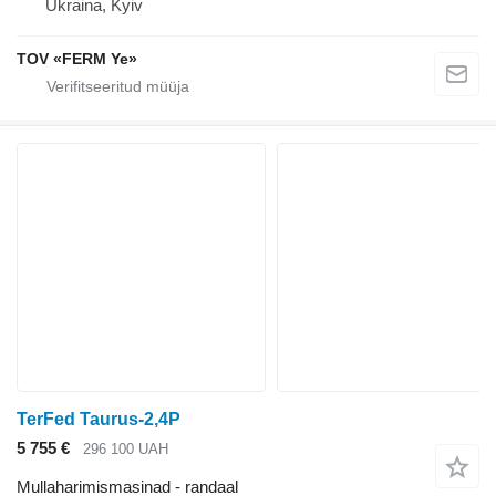
Ukraina, Kyiv
TOV «FERM Ye»
TerFed Taurus-2,4P
5 755 €
296 100 UAH
Mullaharimismasinad - randaal