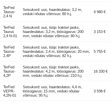
TerFed
Seisukord: uus, haardeulatus: 3,2 m,
Taurus-
4 980 €
veduki nõutav võimsus: 80 h.j.
2,4 N
TerFed
Seisukord: uus, tüüp: traktori jaoks,
Taurus
haardeulatus: 3,2 m, töösügavus: 200
3 153 €
2,4 N-01
mm, veduki nõutav võimsus: 80 h.j.
TerFed
Seisukord: uus, tüüp: traktori jaoks,
Taurus-
haardeulatus: 2,4 m, töösügavus: 20 mm,
5 755 €
2,4P
veduki nõutav võimsus: 82 h.j.
TerFed
Seisukord: uus, tüüp: traktori jaoks,
Taurus-
haardeulatus: 4,2 m, töösügavus: 200
16 330 €
4,2P
mm, veduki nõutav võimsus: 210 h.j.
TerFed
Seisukord: uus, haardeulatus: 4,4 m,
VEPR-
töösügavus: 15 mm, veduki nõutav
3 598 €
4,2N-01
võimsus: 95 h.j.