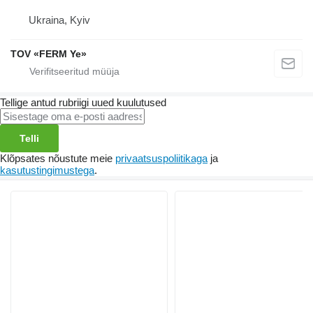
Ukraina, Kyiv
TOV «FERM Ye»
Tellige antud rubriigi uued kuulutused
Telli
Klõpsates nõustute meie
privaatsuspoliitikaga
ja
kasutustingimustega
.