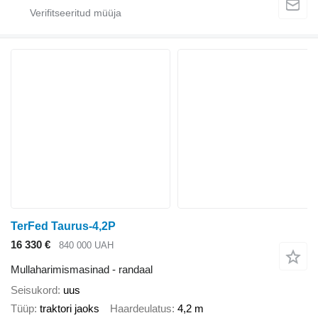
TerFed Taurus-4,2P
16 330 €
840 000 UAH
Mullaharimismasinad - randaal
Seisukord
uus
Tüüp
traktori jaoks
Haardeulatus
4,2 m