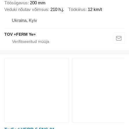
Töösügavus
200 mm
Veduki nõutav võimsus
210 h.j.
Töökiirus
12 km/t
Ukraina, Kyiv
TOV «FERM Ye»