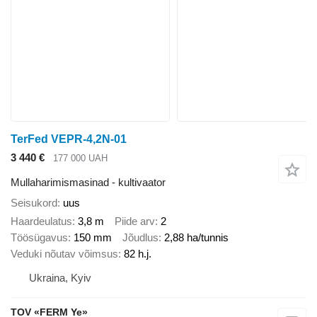
TerFed VEPR-4,2N-01
3 440 €
177 000 UAH
Mullaharimismasinad - kultivaator
Seisukord
uus
Haardeulatus
3,8 m
Piide arv
2
Töösügavus
150 mm
Jõudlus
2,88 ha/tunnis
Veduki nõutav võimsus
82 h.j.
Ukraina, Kyiv
TOV «FERM Ye»