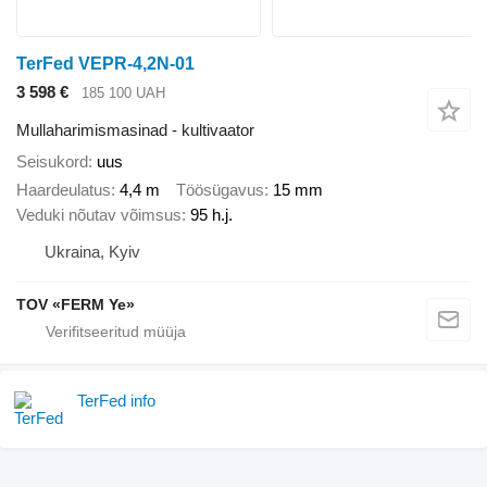
TerFed VEPR-4,2N-01
3 598 €
185 100 UAH
Mullaharimismasinad - kultivaator
Seisukord
uus
Haardeulatus
4,4 m
Töösügavus
15 mm
Veduki nõutav võimsus
95 h.j.
Ukraina, Kyiv
TOV «FERM Ye»
TerFed info