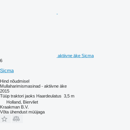
aktiivne äke Sicma
6
Sicma
Hind nõudmisel
Mullaharimismasinad - aktiivne äke
2015
Tüüp
traktori jaoks
Haardeulatus
3,5 m
Holland, Biervliet
Kraakman B.V.
Võta ühendust müüjaga