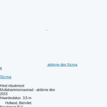
aktiivne äke Sicma
5
Sicma
Hind nõudmisel
Mullaharimismasinad - aktiivne äke
2015
Haardeulatus
3,5 m
Holland, Biervliet
Kraakman B.V.