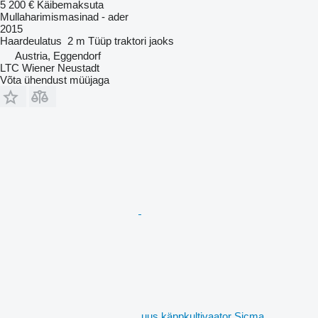
5 200 €
Käibemaksuta
Mullaharimismasinad - ader
2015
Haardeulatus
2 m
Tüüp
traktori jaoks
Austria, Eggendorf
LTC Wiener Neustadt
Võta ühendust müüjaga
uus käppkultivaator Sicma