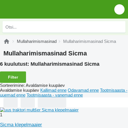
Mullaharimismasinad
Mullaharimismasinad Sicma
Mullaharimismasinad Sicma
6 kuulutust:
Mullaharimismasinad Sicma
Filter
Sorteerimine
:
Avaldamise kuupäev
Avaldamise kuupäev
Kallimad enne
Odavamad enne
Tootmisaasta -
uuemad enne
Tootmisaasta - vanemad enne
1
Sicma klepelmaaier