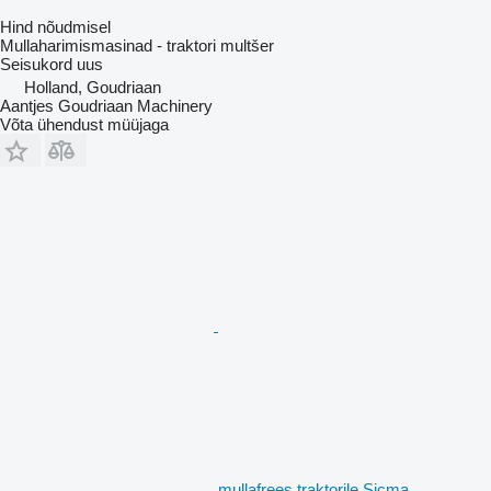
Hind nõudmisel
Mullaharimismasinad - traktori multšer
Seisukord
uus
Holland, Goudriaan
Aantjes Goudriaan Machinery
Võta ühendust müüjaga
mullafrees traktorile Sicma