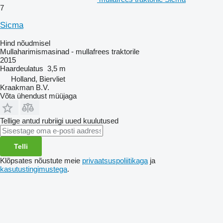
7
Sicma
Hind nõudmisel
Mullaharimismasinad - mullafrees traktorile
2015
Haardeulatus
3,5 m
Holland, Biervliet
Kraakman B.V.
Võta ühendust müüjaga
Tellige antud rubriigi uued kuulutused
Telli
Klõpsates nõustute meie
privaatsuspoliitikaga
ja
kasutustingimustega
.