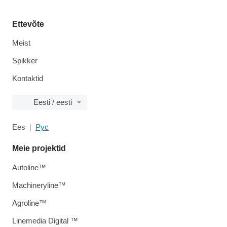
Ettevõte
Meist
Spikker
Kontaktid
Eesti / eesti
Ees
Рус
Meie projektid
Autoline™
Machineryline™
Agroline™
Linemedia Digital ™