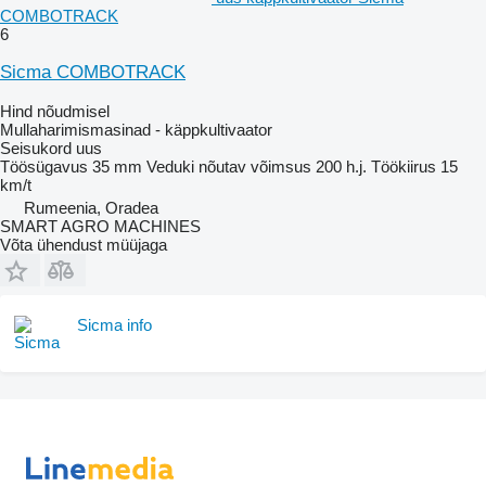
COMBOTRACK
6
Sicma COMBOTRACK
Hind nõudmisel
Mullaharimismasinad - käppkultivaator
Seisukord
uus
Töösügavus
35 mm
Veduki nõutav võimsus
200 h.j.
Töökiirus
15
km/t
Rumeenia, Oradea
SMART AGRO MACHINES
Võta ühendust müüjaga
Sicma info