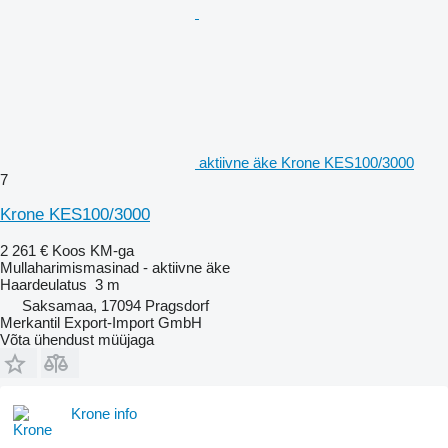
aktiivne äke Krone KES100/3000
7
Krone KES100/3000
2 261 €
Koos KM-ga
Mullaharimismasinad - aktiivne äke
Haardeulatus
3 m
Saksamaa, 17094 Pragsdorf
Merkantil Export-Import GmbH
Võta ühendust müüjaga
Krone info