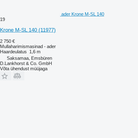
ader Krone M-SL 140
19
Krone M-SL 140
(11977)
2 750 €
Mullaharimismasinad - ader
Haardeulatus
1,6 m
Saksamaa, Emsbüren
D.Lankhorst & Co. GmbH
Võta ühendust müüjaga