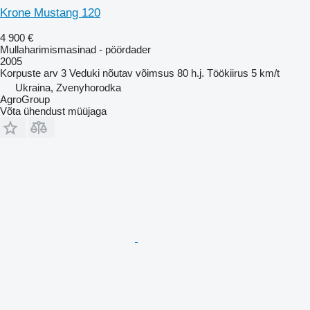
Krone Mustang 120
4 900 €
Mullaharimismasinad - pöördader
2005
Korpuste arv
3
Veduki nõutav võimsus
80 h.j.
Töökiirus
5 km/t
Ukraina, Zvenyhorodka
AgroGroup
Võta ühendust müüjaga