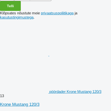
Telli
Klõpsates nõustute meie
privaatsuspoliitikaga
ja
kasutustingimustega
.
pöördader Krone Mustang 120/3
13
Krone Mustang 120/3