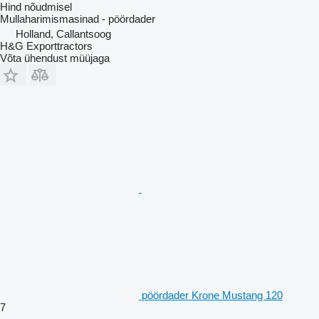
Hind nõudmisel
Mullaharimismasinad - pöördader
Holland, Callantsoog
H&G Exporttractors
Võta ühendust müüjaga
pöördader Krone Mustang 120
7