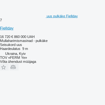
uus pulkäke Fiellday
7
Fiellday
16 720 €
860 000 UAH
Mullaharimismasinad - pulkäke
Seisukord
uus
Haardeulatus
9 m
Ukraina, Kyiv
TOV «FERM Ye»
Võta ühendust müüjaga