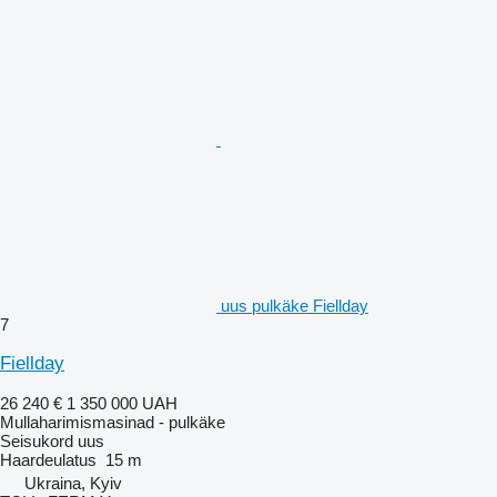
uus pulkäke Fiellday
7
Fiellday
26 240 €
1 350 000 UAH
Mullaharimismasinad - pulkäke
Seisukord
uus
Haardeulatus
15 m
Ukraina, Kyiv