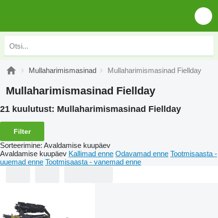
Mullaharimismasinad
Mullaharimismasinad Fiellday
Mullaharimismasinad Fiellday
21 kuulutust:
Mullaharimismasinad Fiellday
Filter
Sorteerimine
:
Avaldamise kuupäev
Avaldamise kuupäev
Kallimad enne
Odavamad enne
Tootmisaasta -
uuemad enne
Tootmisaasta - vanemad enne