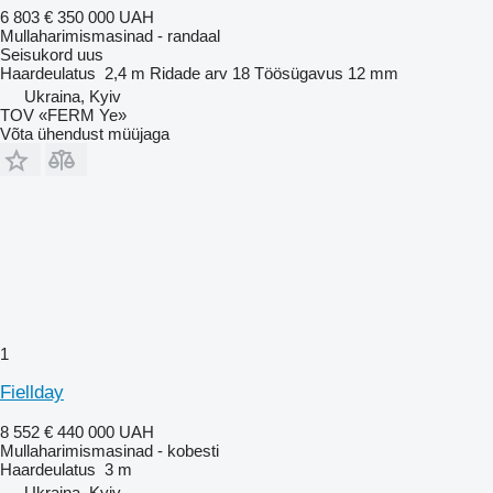
6 803 €
350 000 UAH
Mullaharimismasinad - randaal
Seisukord
uus
Haardeulatus
2,4 m
Ridade arv
18
Töösügavus
12 mm
Ukraina, Kyiv
TOV «FERM Ye»
Võta ühendust müüjaga
1
Fiellday
8 552 €
440 000 UAH
Mullaharimismasinad - kobesti
Haardeulatus
3 m
Ukraina, Kyiv