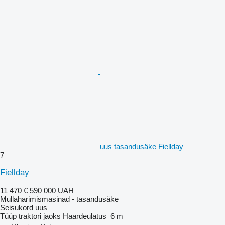
uus tasandusäke Fiellday
7
Fiellday
11 470 €
590 000 UAH
Mullaharimismasinad - tasandusäke
Seisukord
uus
Tüüp
traktori jaoks
Haardeulatus
6 m