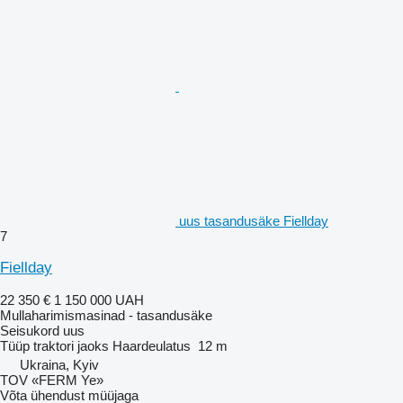
uus tasandusäke Fiellday
7
Fiellday
22 350 €
1 150 000 UAH
Mullaharimismasinad - tasandusäke
Seisukord
uus
Tüüp
traktori jaoks
Haardeulatus
12 m
Ukraina, Kyiv
TOV «FERM Ye»
Võta ühendust müüjaga