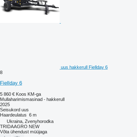
uus hakkerull Fiellday 6
8
Fiellday 6
5 860 €
Koos KM-ga
Mullaharimismasinad - hakkerull
2025
Seisukord
uus
Haardeulatus
6 m
Ukraina, Zvenyhorodka
TRIDAAGRO NEW
Võta ühendust müüjaga