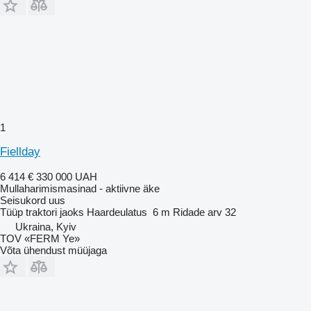
1
Fiellday
6 414 €
330 000 UAH
Mullaharimismasinad - aktiivne äke
Seisukord
uus
Tüüp
traktori jaoks
Haardeulatus
6 m
Ridade arv
32
Ukraina, Kyiv
TOV «FERM Ye»
Võta ühendust müüjaga