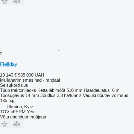
2
Fiellday
19 140 €
985 000 UAH
Mullaharimismasinad - randaal
Seisukord
uus
Tüüp
traktori jaoks
Ketta läbimõõt
510 mm
Haardeulatus
6 m
Töösügavus
14 mm
Jõudlus
2,8 ha/tunnis
Veduki nõutav võimsus
135 h.j.
Ukraina, Kyiv
TOV «FERM Ye»
Võta ühendust müüjaga