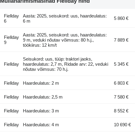
Mullaharimismasinad Fiellday hind
Fiellday
Aasta: 2025, seisukord: uus, haardeulatus:
5 860 €
6
6 m
Aasta: 2025, seisukord: uus, haardeulatus:
Fiellday
9 m, veduki nõutav võimsus: 80 h.j.,
7 889 €
9
töökiirus: 12 km/t
Seisukord: uus, tüüp: traktori jaoks,
Fiellday
haardeulatus: 2,7 m, Ridade arv: 22, veduki
5 345 €
nõutav võimsus: 70 h.j.
Fiellday
Haardeulatus: 2 m
6 803 €
Fiellday
Haardeulatus: 2,5 m
7 580 €
Fiellday
Haardeulatus: 3 m
8 552 €
Fiellday
Haardeulatus: 4 m
10 690 €