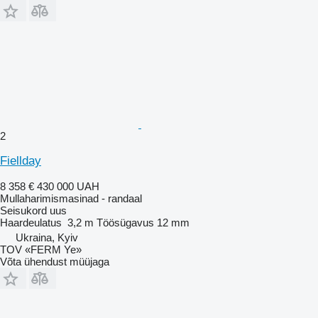
2
Fiellday
8 358 €
430 000 UAH
Mullaharimismasinad - randaal
Seisukord
uus
Haardeulatus
3,2 m
Töösügavus
12 mm
Ukraina, Kyiv
TOV «FERM Ye»
Võta ühendust müüjaga