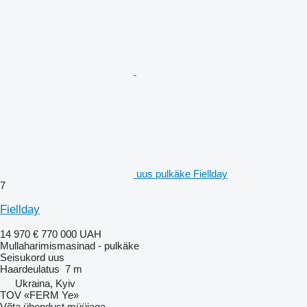
uus pulkäke Fiellday
7
Fiellday
14 970 €
770 000 UAH
Mullaharimismasinad - pulkäke
Seisukord
uus
Haardeulatus
7 m
Ukraina, Kyiv
TOV «FERM Ye»
Võta ühendust müüjaga