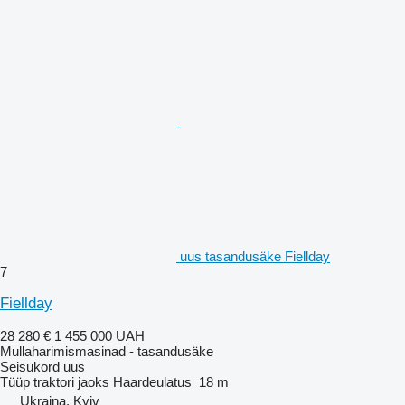
uus tasandusäke Fiellday
7
Fiellday
28 280 €
1 455 000 UAH
Mullaharimismasinad - tasandusäke
Seisukord
uus
Tüüp
traktori jaoks
Haardeulatus
18 m
Ukraina, Kyiv