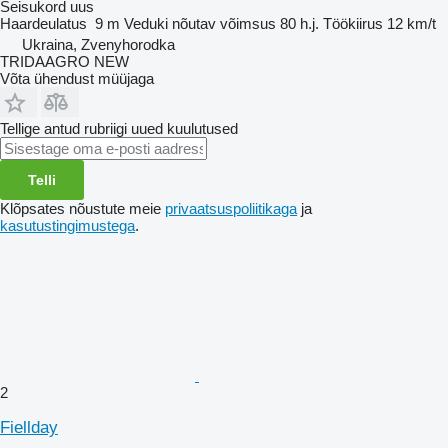
Seisukord
uus
Haardeulatus
9 m
Veduki nõutav võimsus
80 h.j.
Töökiirus
12 km/t
Ukraina, Zvenyhorodka
TRIDAAGRO NEW
Võta ühendust müüjaga
Tellige antud rubriigi uued kuulutused
Telli
Klõpsates nõustute meie
privaatsuspoliitikaga
ja
kasutustingimustega
.
2
Fiellday