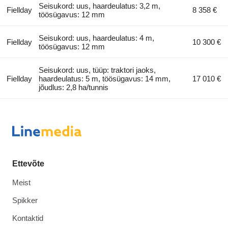
Seisukord: uus, haardeulatus: 3,2 m,
Fiellday
8 358 €
töösügavus: 12 mm
Seisukord: uus, haardeulatus: 4 m,
Fiellday
10 300 €
töösügavus: 12 mm
Seisukord: uus, tüüp: traktori jaoks,
Fiellday
haardeulatus: 5 m, töösügavus: 14 mm,
17 010 €
jõudlus: 2,8 ha/tunnis
Ettevõte
Meist
Spikker
Kontaktid