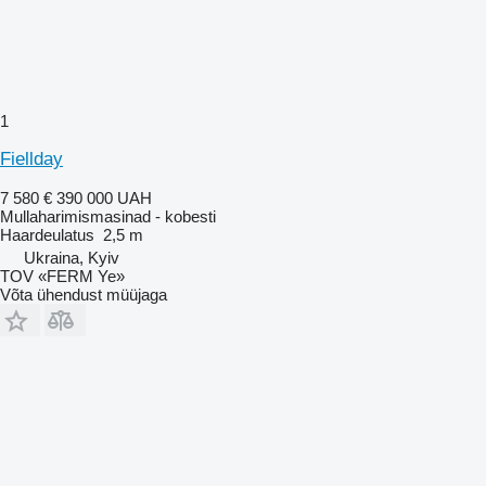
1
Fiellday
7 580 €
390 000 UAH
Mullaharimismasinad - kobesti
Haardeulatus
2,5 m
Ukraina, Kyiv
TOV «FERM Ye»
Võta ühendust müüjaga