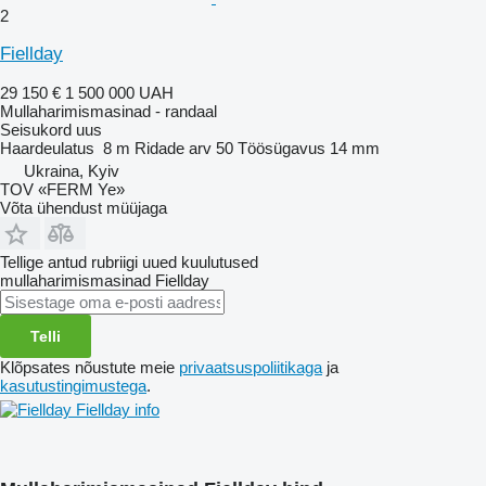
2
Fiellday
29 150 €
1 500 000 UAH
Mullaharimismasinad - randaal
Seisukord
uus
Haardeulatus
8 m
Ridade arv
50
Töösügavus
14 mm
Ukraina, Kyiv
TOV «FERM Ye»
Võta ühendust müüjaga
Tellige antud rubriigi uued kuulutused
mullaharimismasinad
Fiellday
Telli
Klõpsates nõustute meie
privaatsuspoliitikaga
ja
kasutustingimustega
.
Fiellday info