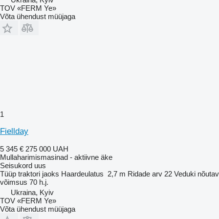
TOV «FERM Ye»
Võta ühendust müüjaga
1
Fiellday
5 345 €
275 000 UAH
Mullaharimismasinad - aktiivne äke
Seisukord
uus
Tüüp
traktori jaoks
Haardeulatus
2,7 m
Ridade arv
22
Veduki nõutav
võimsus
70 h.j.
Ukraina, Kyiv
TOV «FERM Ye»
Võta ühendust müüjaga