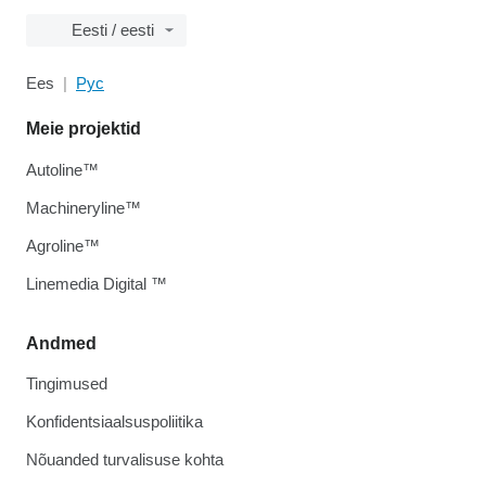
Eesti / eesti
Ees
Рус
Meie projektid
Autoline™
Machineryline™
Agroline™
Linemedia Digital ™
Andmed
Tingimused
Konfidentsiaalsuspoliitika
Nõuanded turvalisuse kohta