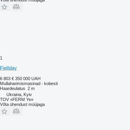
1
Fiellday
6 803 €
350 000 UAH
Mullaharimismasinad - kobesti
Haardeulatus
2 m
Ukraina, Kyiv
TOV «FERM Ye»
Võta ühendust müüjaga