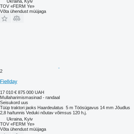
Ukraina, Kyiv
TOV «FERM Ye»
Võta ühendust müüjaga
2
Fiellday
17 010 €
875 000 UAH
Mullaharimismasinad - randaal
Seisukord
uus
Tüüp
traktori jaoks
Haardeulatus
5 m
Töösügavus
14 mm
Jõudlus
2,8 ha/tunnis
Veduki nõutav võimsus
120 h.j.
Ukraina, Kyiv
TOV «FERM Ye»
Võta ühendust müüjaga